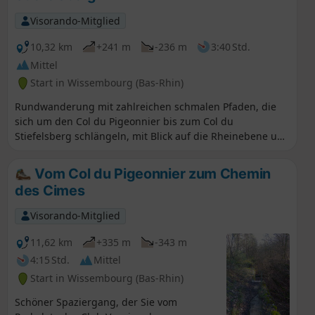
Stunden Wanderung, können Sie im Restaurant Le
Cleebourg eine Pause einlegen, die Weinkeller
Visorando-Mitglied
besichtigen und verschiedene Rebsorten verkosten. Sie
überblicken die Dörfer Cleebourg, Rott und Oberhoffen-
10,32 km
+241 m
-236 m
3:40 Std.
les-Wissembourg mit herrlicher Aussicht.
Mittel
Start in Wissembourg (Bas-Rhin)
Rundwanderung mit zahlreichen schmalen Pfaden, die
sich um den Col du Pigeonnier bis zum Col du
Stiefelsberg schlängeln, mit Blick auf die Rheinebene und
zurück über den Chemin des Bornes, der am Luchsenkopf
und am Eslsberg vorbeiführt.
Vom Col du Pigeonnier zum Chemin
des Cimes
Visorando-Mitglied
11,62 km
+335 m
-343 m
4:15 Std.
Mittel
Start in Wissembourg (Bas-Rhin)
Schöner Spaziergang, der Sie vom