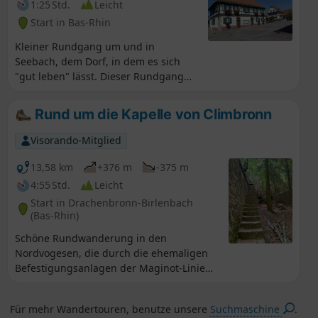
1:25 Std.
Leicht
Start in Bas-Rhin
Kleiner Rundgang um und in
Seebach, dem Dorf, in dem es sich
"gut leben" lässt. Dieser Rundgang
führt über Wege, die hinter den
Häusern entlang der Gärten
Rund um die Kapelle von Climbronn
verlaufen.
Visorando-Mitglied
13,58 km
+376 m
-375 m
4:55 Std.
Leicht
Start in Drachenbronn-Birlenbach
(Bas-Rhin)
Schöne Rundwanderung in den
Nordvogesen, die durch die ehemaligen
Befestigungsanlagen der Maginot-Linie
führt und an den Ruinen einer alten
Kapelle vorbeiführt. ⚠️ 02.07.2026:
Für mehr Wandertouren, benutze unsere
Suchmaschine
.
Änderung des Ausgangspunkts zum