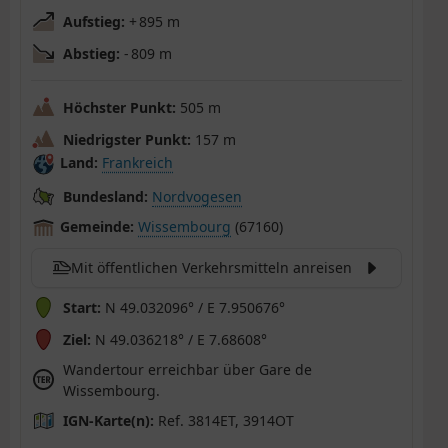
Aufstieg:
+ 895 m
Abstieg:
- 809 m
Höchster Punkt:
505 m
Niedrigster Punkt:
157 m
Land:
Frankreich
Bundesland:
Nordvogesen
Gemeinde:
Wissembourg
(67160)
Mit öffentlichen Verkehrsmitteln anreisen
Start:
N 49.032096° / E 7.950676°
Ziel:
N 49.036218° / E 7.68608°
Wandertour erreichbar über Gare de
Wissembourg.
IGN-Karte(n):
Ref. 3814ET, 3914OT