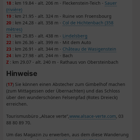
18
: km 19.84 - alt. 206 m - Fleckenstein-Teich -
Sauer
(rivière)
19
: km 21.95 - alt. 324 m - Ruine von Froensbourg
20
: km 24.28 - alt. 358 m -
Col de Hichtenbach (358
mètres)
21
: km 25.85 - alt. 438 m -
Lindelsberg
22
: km 26.36 - alt. 399 m - Mit dem Auto
23
: km 26.91 - alt. 344 m -
Château de Wasigenstein
24
: km 27.98 - alt. 244 m - Bach
Z
: km 29.07 - alt. 240 m - Rathaus von Obersteinbach
Hinweise
(
17
) Sie können einen Abstecher zum Gimbelhof machen
(zum Mittagessen oder Übernachten) und das Schloss
über den wunderschönen Felsenpfad (Rotes Dreieck)
erreichen.
Tourismusbüro „Alsace verte“,
www.alsace-verte.com
, 03
88 80 89 70.
Um das Magazin zu erwerben, aus dem diese Wanderung