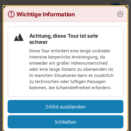
V
Wichtige Information
T
i
o
s
g
o
Wanderungen
Elsass
Bas-Rhin
Wissembourg
Wissembourg – Obersteinbach
g
r
Achtung, diese Tour ist sehr
l
a
schwer
e
n
Diese Tour erfordert eine lange und/oder
n
d
Wissembourg – Obersteinbach
intensive körperliche Anstrengung, da
a
o
entweder ein großer Höhenunterschied
v
oder eine lange Distanz zu überwinden ist.
i
Erste Etappe der Reportage über eine Nord-Süd-
In manchen Situationen kann es zusätzlich
g
Durchquerung der Vogesen, von Wissembourg
zu technischen oder luftigen Passagen
a
zum Ballon d'Alsace, mit „Passion Vosges“, dem
kommen, die Schwindelfreiheit erfordern.
t
Magazin für Wanderungen. Die Etappe wird von
i
o
Franck Buchy in „Passion Vosges“ beschrieben.
n
24Std ausblenden
Mehrtägige Tour:
Traversée Nord-Sud des
Schließen
Vosges de Wissembourg au Ballon d'Alsace