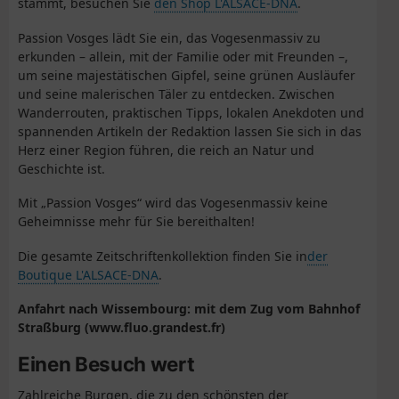
stammt, besuchen Sie
den Shop L'ALSACE-DNA
.
Passion Vosges lädt Sie ein, das Vogesenmassiv zu
erkunden – allein, mit der Familie oder mit Freunden –,
um seine majestätischen Gipfel, seine grünen Ausläufer
und seine malerischen Täler zu entdecken. Zwischen
Wanderrouten, praktischen Tipps, lokalen Anekdoten und
spannenden Artikeln der Redaktion lassen Sie sich in das
Herz einer Region führen, die reich an Natur und
Geschichte ist.
Mit „Passion Vosges“ wird das Vogesenmassiv keine
Geheimnisse mehr für Sie bereithalten!
Die gesamte Zeitschriftenkollektion finden Sie in
der
Boutique L'ALSACE-DNA
.
Anfahrt nach Wissembourg: mit dem Zug vom Bahnhof
Straßburg (www.fluo.grandest.fr)
Einen Besuch wert
Zahlreiche Burgen, die zu den schönsten der