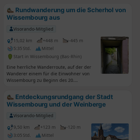
Rundwanderung um die Scherhol von
Wissembourg aus
Visorando-Mitglied
15,02 km
+448 m
-445 m
5:35 Std.
Mittel
Start in Wissembourg (Bas-Rhin)
Eine herrliche Wanderroute, auf der der
Wanderer einem für die Einwohner von
Wissembourg zu Beginn des 20.
Jahrhunderts typischen Weg folgt, um
zum ehemaligen Turm von Scherhol zu
Entdeckungsrundgang der Stadt
gelangen. Rückweg über den Hang
Wissembourg und der Weinberge
hinunter ins Lauter-Tal und Besichtigung
der Stadt Wissembourg.
Visorando-Mitglied
9,50 km
+123 m
-120 m
3:05 Std.
Mittel