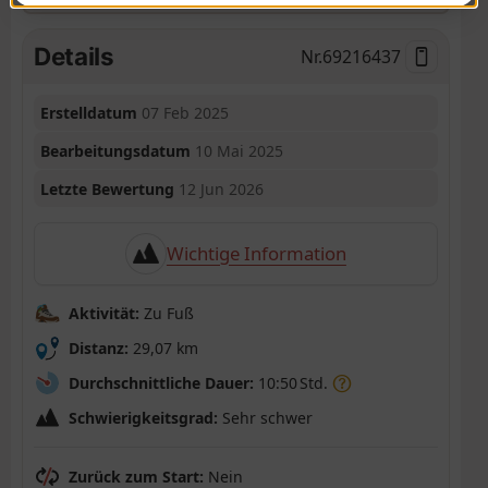
Details
Nr.
69216437
Erstelldatum
07 Feb 2025
Bearbeitungsdatum
10 Mai 2025
Letzte Bewertung
12 Jun 2026
Wichtige Information
Aktivität:
Zu Fuß
Distanz:
29,07 km
Durchschnittliche Dauer:
10:50 Std.
Schwierigkeitsgrad:
Sehr schwer
Zurück zum Start:
Nein