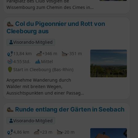
Parkplatz des Club Vosgien de
Wissembourg zum Chemin des Cimes in
Drachenbronn führt, vorbei an den
Panzergräben und entlang des Weges mit
Col du Pigeonnier und Rott von
den Grenzsteinen, auf denen die Wappen
Cleebourg aus
der Gemeinden Climbach und Cleebourg
zu erkennen sind. Die einzige
Visorando-Mitglied
Schwierigkeit ist die Überquerung des
Grabens am Punkt (7).
13,84 km
+346 m
-351 m
4:55 Std.
Mittel
Start in Cleebourg (Bas-Rhin)
Angenehme Wanderung durch
Wälder mit breiten Wegen,
Aussichtspunkten und einer Passage
durch Weinberge mit schönem
Panorama. Im Frühling kann man die
Runde entlang der Gärten in Seebach
Blüten der Obstbäume genießen!
Visorando-Mitglied
4,86 km
+23 m
-20 m