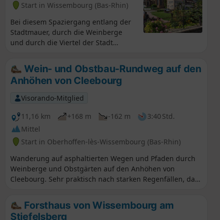
Start in Wissembourg (Bas-Rhin)
Bei diesem Spaziergang entlang der
Stadtmauer, durch die Weinberge
und durch die Viertel der Stadt
Wissembourg werden Sie mehr als 70
Häuser, die vor 1700 erbaut wurden,
Wein- und Obstbau-Rundweg auf den
und die imposante Kirche St-Pierre-
Anhöhen von Cleebourg
et-St-Paul entdecken. Die Ursprünge
der Stadt gehen auf die Mitte des 7.
Visorando-Mitglied
Jahrhunderts zurück, als
Benediktinermönche auf einer Insel
11,16 km
+168 m
-162 m
3:40 Std.
in der Lauter eine Abtei namens St-
Mittel
Pierre-et-Paul gründeten. Die Stadt ist
Start in Oberhoffen-lès-Wissembourg (Bas-Rhin)
wie durch ein Wunder aus einer
Geschichte voller Belagerungen,
Wanderung auf asphaltierten Wegen und Pfaden durch
Katastrophen und Kriegshandlungen
Weinberge und Obstgärten auf den Anhöhen von
entstanden. 1870 wurde eine Schlacht
Cleebourg. Sehr praktisch nach starken Regenfällen, da
nach ihr benannt.
die Wege sauber und begehbar sind. Der Startpunkt
befindet sich in der Nähe der Schule von Oberhoffen-les-
Forsthaus von Wissembourg am
Wissembourg. Auf halber Strecke, nach etwa zwei
Stiefelsberg