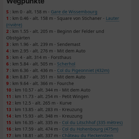
Wegpunkte
S
: km 0 - alt. 158 m -
Gare de Wissembourg
1
: km 0.46 - alt. 158 m - Square von Stichaner -
Lauter
(rivière)
2
: km 1.55 - alt. 205 m - Beginn der Felder und
Obstgärten
3
: km 1.96 - alt. 239 m - Sendemast
4
: km 2.95 - alt. 276 m - Mit dem Auto
5
: km 4 - alt. 314 m - Forsthaus
6
: km 5.84 - alt. 505 m -
Scherhol
7
: km 6.36 - alt. 436 m -
Col du Pigeonniet (432m)
8
: km 8.87 - alt. 351 m - Mit dem Auto
9
: km 9.64 - alt. 366 m - Fourche
10
: km 10.57 - alt. 344 m - Mit dem Auto
11
: km 11.73 - alt. 254 m - Petit Wingen
12
: km 12.5 - alt. 265 m - Kurve
13
: km 13.85 - alt. 283 m - Kreuzung
14
: km 15.93 - alt. 348 m - Kreuzung
15
: km 16.35 - alt. 335 m -
Col du Litschhof (335 mètres)
16
: km 17.59 - alt. 474 m -
Col du Hohenbourg (475m)
17
: km 18.81 - alt. 337 m -
Château du Fleckenstein