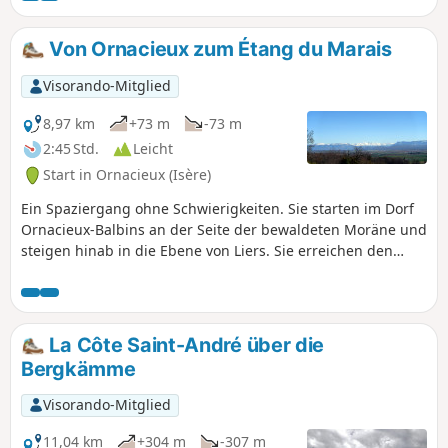
Von Ornacieux zum Étang du Marais
Visorando-Mitglied
8,97 km
+73 m
-73 m
2:45 Std.
Leicht
Start in Ornacieux (Isère)
Ein Spaziergang ohne Schwierigkeiten. Sie starten im Dorf
Ornacieux-Balbins an der Seite der bewaldeten Moräne und
steigen hinab in die Ebene von Liers. Sie erreichen den
Étang und das Marais de Faramans. Bei schönem Wetter
genießen Sie interessante Ausblicke auf die umliegenden
Berge.
La Côte Saint-André über die
Bergkämme
Visorando-Mitglied
11,04 km
+304 m
-307 m