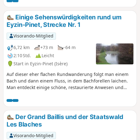
Verdun in den Monts d'Or genießen.
Einige Sehenswürdigkeiten rund um
Eyzin-Pinet, Strecke Nr. 1
Visorando-Mitglied
6,72 km
+73 m
-64 m
2:10 Std.
Leicht
Start in Eyzin-Pinet (Isère)
Auf dieser eher flachen Rundwanderung folgt man einem
Bach und dann einem Fluss, in dem Bachforellen laichen.
Man entdeckt einige schöne, restaurierte Anwesen und
Mühlen, eine Quelle, einen See... Eine einfache, kurze und
unterhaltsame Wanderung, die bei schönem Wetter im
Sommer unternommen werden sollte, wenn La Gère
aufgrund der Furt wenig Wasser führt.
Der Grand Baillis und der Staatswald
Les Blaches
Visorando-Mitglied