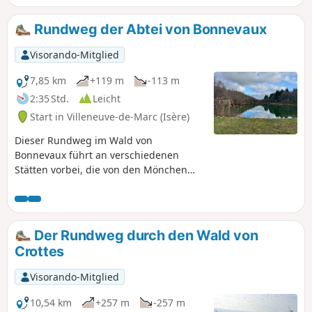
Rundweg der Abtei von Bonnevaux
Visorando-Mitglied
7,85 km
+119 m
-113 m
2:35 Std.
Leicht
Start in Villeneuve-de-Marc (Isère)
Dieser Rundweg im Wald von
Bonnevaux führt an verschiedenen
Stätten vorbei, die von den Mönchen
der Abtei von Bonnevaux, einem heute
nicht mehr existierenden
Zisterzienserkloster, bewirtschaftet
wurden. Eine spezielle Beschilderung
Der Rundweg durch den Wald von
verweist mittels Nummerierung auf die
Crottes
in einer Broschüre beschriebenen
Stätten.
Visorando-Mitglied
10,54 km
+257 m
-257 m