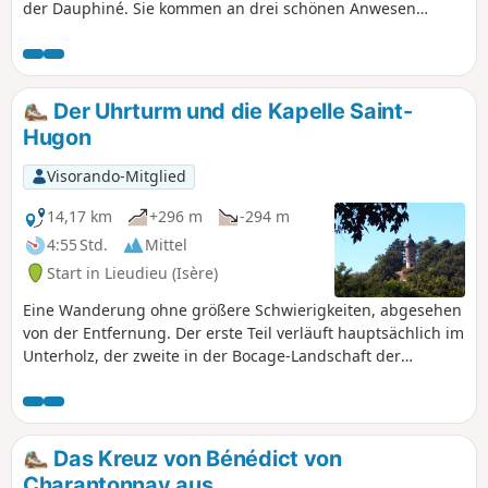
der Dauphiné. Sie kommen an drei schönen Anwesen
vorbei: der Festung von Cazeneuve, dem Schloss von
Bonnevaux und dem Schloss Avril (oder d'Arzay) sowie
einigen Teichen.
Der Uhrturm und die Kapelle Saint-
Hugon
Visorando-Mitglied
14,17 km
+296 m
-294 m
4:55 Std.
Mittel
Start in Lieudieu (Isère)
Eine Wanderung ohne größere Schwierigkeiten, abgesehen
von der Entfernung. Der erste Teil verläuft hauptsächlich im
Unterholz, der zweite in der Bocage-Landschaft der
Dauphiné. Sie führt Sie an mehreren Teichen vorbei, hinauf
zum Uhrturm und zur beeindruckenden Kapelle Saint-
Hugon.
Das Kreuz von Bénédict von
Charantonnay aus