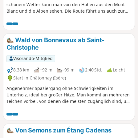
schönem Wetter kann man von den Höhen aus den Mont
Blanc und die Alpen sehen. Die Route führt uns auch zur
kleinen Quelle Maison Badin, vorbei an La Beaume und Les
Combes, über den kleinen Bach La Vesonne und zurück
zum friedlichen Teich von By. Wir kommen auch an
zahlreichen Wiesen vorbei, auf denen Pferde grasen.
Wald von Bonnevaux ab Saint-
Christophe
Visorando-Mitglied
8,38 km
+92 m
-99 m
2:40 Std.
Leicht
Start in Châtonnay (Isère)
Angenehmer Spaziergang ohne Schwierigkeiten im
Unterholz, ideal bei großer Hitze. Man kommt an mehreren
Teichen vorbei, von denen die meisten zugänglich sind, um
sie zu bewundern (oder zu picknicken).
Von Semons zum Étang Cadenas