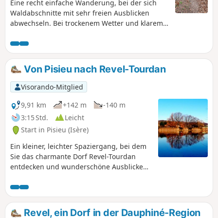
Eine recht einfache Wanderung, bei der sich
Waldabschnitte mit sehr freien Ausblicken
abwechseln. Bei trockenem Wetter und klarem
Himmel genießen Sie am besten die Aussicht
auf die Alpen und die schönen Ausblicke auf die
umliegenden Hügel und Täler zu Beginn der
Wanderung. Eine Gelegenheit, das Schloss von
Von Pisieu nach Revel-Tourdan
Septème zu entdecken.
Visorando-Mitglied
9,91 km
+142 m
-140 m
3:15 Std.
Leicht
Start in Pisieu (Isère)
Ein kleiner, leichter Spaziergang, bei dem
Sie das charmante Dorf Revel-Tourdan
entdecken und wunderschöne Ausblicke
genießen können.
Revel, ein Dorf in der Dauphiné-Region