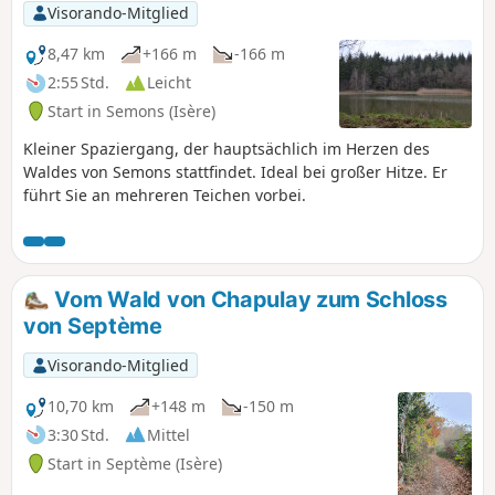
Visorando-Mitglied
8,47 km
+166 m
-166 m
2:55 Std.
Leicht
Start in Semons (Isère)
Kleiner Spaziergang, der hauptsächlich im Herzen des
Waldes von Semons stattfindet. Ideal bei großer Hitze. Er
führt Sie an mehreren Teichen vorbei.
Vom Wald von Chapulay zum Schloss
von Septème
Visorando-Mitglied
10,70 km
+148 m
-150 m
3:30 Std.
Mittel
Start in Septème (Isère)