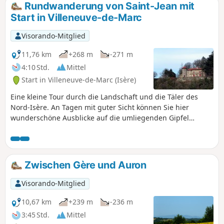
Rundwanderung von Saint-Jean mit
Start in Villeneuve-de-Marc
Visorando-Mitglied
11,76 km
+268 m
-271 m
4:10 Std.
Mittel
Start in Villeneuve-de-Marc (Isère)
Eine kleine Tour durch die Landschaft und die Täler des
Nord-Isère. An Tagen mit guter Sicht können Sie hier
wunderschöne Ausblicke auf die umliegenden Gipfel
genießen.
Zwischen Gère und Auron
Visorando-Mitglied
10,67 km
+239 m
-236 m
3:45 Std.
Mittel