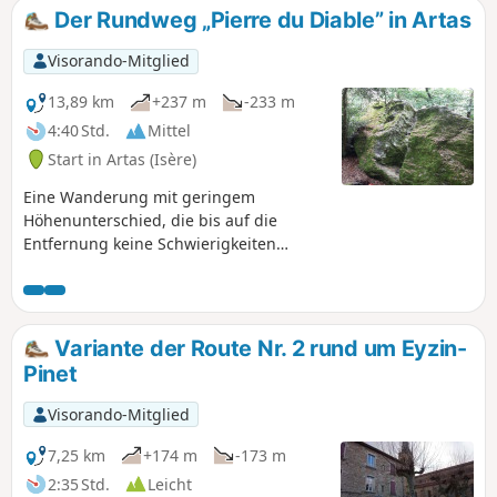
wo es einige historische
Der Rundweg „Pierre du Diable” in Artas
Sehenswürdigkeiten zu entdecken gibt. Die
Wanderung ist auch mit dem Mountainbike
Visorando-Mitglied
gut zu bewältigen.
13,89 km
+237 m
-233 m
4:40 Std.
Mittel
Start in Artas (Isère)
Eine Wanderung mit geringem
Höhenunterschied, die bis auf die
Entfernung keine Schwierigkeiten
bereitet. Sie wandern durch die
hügelige Landschaft des Nord-Isère. Als
Bonus können Sie einen Abstecher zur
Pierre du Diable machen und sie
Variante der Route Nr. 2 rund um Eyzin-
vielleicht sogar besteigen..
Pinet
Visorando-Mitglied
7,25 km
+174 m
-173 m
2:35 Std.
Leicht