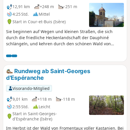
12,91 km
+248 m
-251 m
4:25 Std.
Mittel
Start in Cour-et-Buis (Isère)
Sie beginnen auf Wegen und kleinen Straßen, die sich
durch die friedliche Heckenlandschaft der Dauphiné
schlängeln, und kehren durch den schönen Wald von
Blaches zurück. Auf dieser Wanderung gibt es keine
nennenswerten Schwierigkeiten.
Rundweg ab Saint-Georges
d'Espéranche
Visorando-Mitglied
9,01 km
+118 m
-118 m
2:55 Std.
Leicht
Start in Saint-Georges-
d'Espéranche (Isère)
Im Herbst ist der Wald von Fromentaux voller Kastanien. Bei