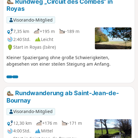
Rundweg „Circuit des Combes“ in
Royas
Visorando-Mitglied
7,35 km
+195 m
-189 m
2:40 Std.
Leicht
Start in Royas (Isère)
Kleiner Spaziergang ohne große Schwierigkeiten,
abgesehen von einer steilen Steigung am Anfang.
Rundwanderung ab Saint-Jean-de-
Bournay
Visorando-Mitglied
12,30 km
+176 m
-171 m
4:00 Std.
Mittel