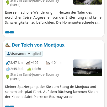
Start in Saint-Jean-de-Bournay
(Isère)
Eine sehr schöne Wanderung im Herzen der Täler des
nördlichen Isère. Abgesehen von der Entfernung sind keine
Schwierigkeiten zu befürchten. Die Höhenunterschiede sind
gut verteilt. Die Wanderung verläuft in einem Dreieck
zwischen Saint-Jean-de-Bournay, Artas und Charantonnay.
Der Teich von Montjoux
Visorando-Mitglied
8,47 km
+105 m
-104 m
2:45 Std.
Leicht
Start in Saint-Jean-de-Bournay
(Isère)
Kleiner Spaziergang, der Sie zum Étang de Monjoux und
seinem Lehrpfad führt. Auf dem Rückweg kommen Sie an
der Kapelle Saint-Pierre de Bournay vorbei.