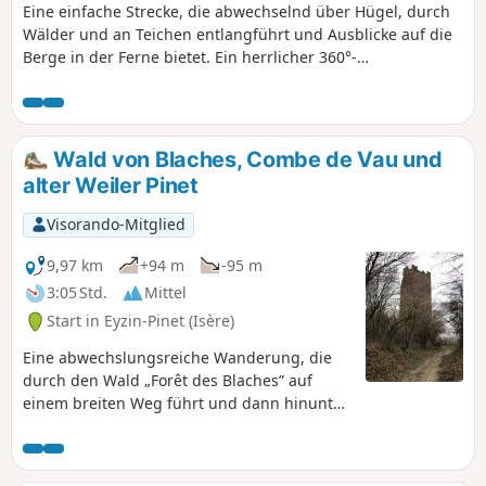
Eine einfache Strecke, die abwechselnd über Hügel, durch
Wälder und an Teichen entlangführt und Ausblicke auf die
Berge in der Ferne bietet. Ein herrlicher 360°-
Panoramablick im Dorf Pommiers-de-Beaurepaire.
Wald von Blaches, Combe de Vau und
alter Weiler Pinet
Visorando-Mitglied
9,97 km
+94 m
-95 m
3:05 Std.
Mittel
Start in Eyzin-Pinet (Isère)
Eine abwechslungsreiche Wanderung, die
durch den Wald „Forêt des Blaches” auf
einem breiten Weg führt und dann hinunter
zum Naturschutzgebiet „Combe de Vau” mit
seinen sehr ästhetischen Hügeln. Der
Rückweg führt durch den alten Weiler Pinet,