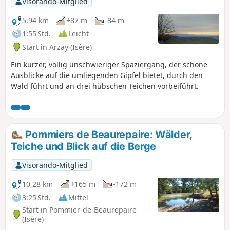
Visorando-Mitglied
5,94 km
+87 m
-84 m
1:55 Std.
Leicht
Start in Arzay (Isère)
Ein kurzer, völlig unschwieriger Spaziergang, der schöne
Ausblicke auf die umliegenden Gipfel bietet, durch den
Wald führt und an drei hübschen Teichen vorbeiführt.
Pommiers de Beaurepaire: Wälder,
Teiche und Blick auf die Berge
Visorando-Mitglied
10,28 km
+165 m
-172 m
3:25 Std.
Mittel
Start in Pommier-de-Beaurepaire
(Isère)