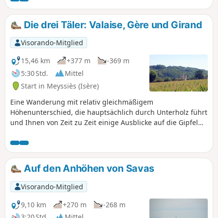
Die drei Täler: Valaise, Gère und Girand
Visorando-Mitglied
15,46 km
+377 m
-369 m
5:30 Std.
Mittel
Start in Meyssiès (Isère)
Eine Wanderung mit relativ gleichmäßigem
Höhenunterschied, die hauptsächlich durch Unterholz führt
und Ihnen von Zeit zu Zeit einige Ausblicke auf die Gipfel
bietet.
Auf den Anhöhen von Savas
Visorando-Mitglied
9,10 km
+270 m
-268 m
3:20 Std.
Mittel