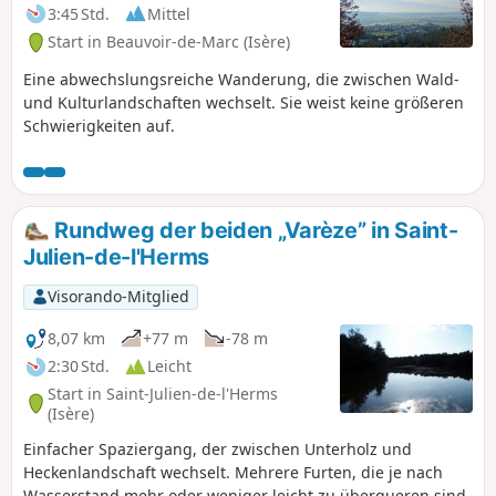
3:45 Std.
Mittel
Start in Beauvoir-de-Marc (Isère)
Eine abwechslungsreiche Wanderung, die zwischen Wald-
und Kulturlandschaften wechselt. Sie weist keine größeren
Schwierigkeiten auf.
Rundweg der beiden „Varèze” in Saint-
Julien-de-l'Herms
Visorando-Mitglied
8,07 km
+77 m
-78 m
2:30 Std.
Leicht
Start in Saint-Julien-de-l'Herms
(Isère)
Einfacher Spaziergang, der zwischen Unterholz und
Heckenlandschaft wechselt. Mehrere Furten, die je nach
Wasserstand mehr oder weniger leicht zu überqueren sind.