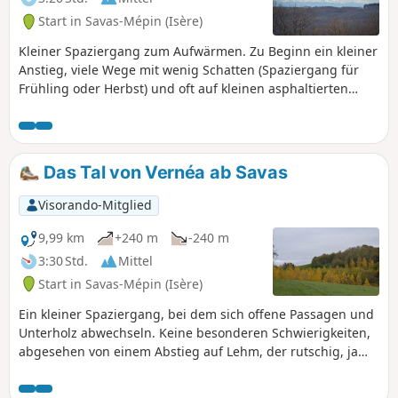
Start in Savas-Mépin (Isère)
Kleiner Spaziergang zum Aufwärmen. Zu Beginn ein kleiner
Anstieg, viele Wege mit wenig Schatten (Spaziergang für
Frühling oder Herbst) und oft auf kleinen asphaltierten
Wegen.
Das Tal von Vernéa ab Savas
Visorando-Mitglied
9,99 km
+240 m
-240 m
3:30 Std.
Mittel
Start in Savas-Mépin (Isère)
Ein kleiner Spaziergang, bei dem sich offene Passagen und
Unterholz abwechseln. Keine besonderen Schwierigkeiten,
abgesehen von einem Abstieg auf Lehm, der rutschig, ja
sogar sehr rutschig sein kann.