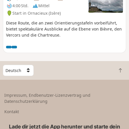
4:00 Std.
Mittel
Start in Ornacieux (Isère)
Diese Route, die an zwei Orientierungstafeln vorbeiführt,
bietet spektakuläre Ausblicke auf die Ebene von Bièvre, den
Vercors und die Chartreuse.
W
Z
ä
u
h
r
l
ü
e
Impressum, Endbenutzer-Lizenzvertrag und
c
e
Datenschutzerklärung
k
i
n
n
Kontakt
a
L
c
a
Lade dir jetzt die App herunter und starte dein
h
n