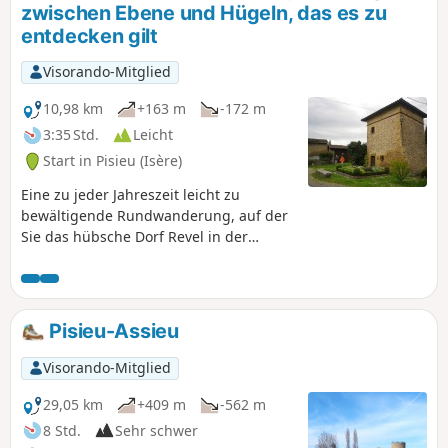
zwischen Ebene und Hügeln, das es zu
entdecken gilt
Visorando-Mitglied
10,98 km
+163 m
-172 m
3:35 Std.
Leicht
Start in Pisieu (Isère)
Eine zu jeder Jahreszeit leicht zu
bewältigende Rundwanderung, auf der
Sie das hübsche Dorf Revel in der
Dauphiné-Region entdecken und
besuchen können. Der Kammweg am
Anfang sowie der Abschnitt in der
Ebene im zweiten Teil der Strecke bieten
Pisieu-Assieu
einen herrlichen Blick auf die
Landschaft, die von den Alpen bis zum
Visorando-Mitglied
Zentralmassiv reicht. Am besten vor
Regentagen, um einen klaren Himmel
29,05 km
+409 m
-562 m
zu haben, der einen herrlichen, weiten
8 Std.
Sehr schwer
und ungetrübten Ausblick bietet.