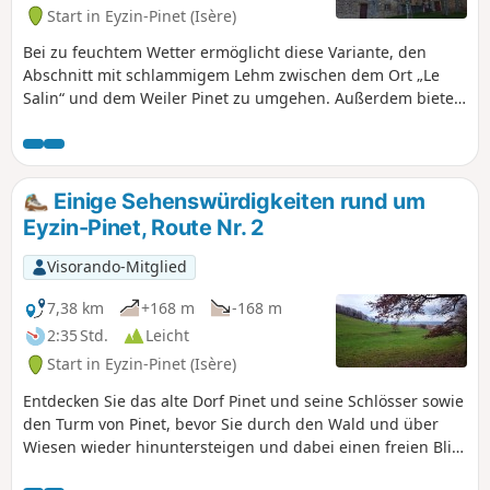
Start in Eyzin-Pinet (Isère)
Bei zu feuchtem Wetter ermöglicht diese Variante, den
Abschnitt mit schlammigem Lehm zwischen dem Ort „Le
Salin“ und dem Weiler Pinet zu umgehen. Außerdem bietet
sie einen Blick auf einen Teil des Schlosses von Montfort.
Einige Sehenswürdigkeiten rund um
Eyzin-Pinet, Route Nr. 2
Visorando-Mitglied
7,38 km
+168 m
-168 m
2:35 Std.
Leicht
Start in Eyzin-Pinet (Isère)
Entdecken Sie das alte Dorf Pinet und seine Schlösser sowie
den Turm von Pinet, bevor Sie durch den Wald und über
Wiesen wieder hinuntersteigen und dabei einen freien Blick
auf das Pilat-Massiv, die Monts du Lyonnais und den Mont