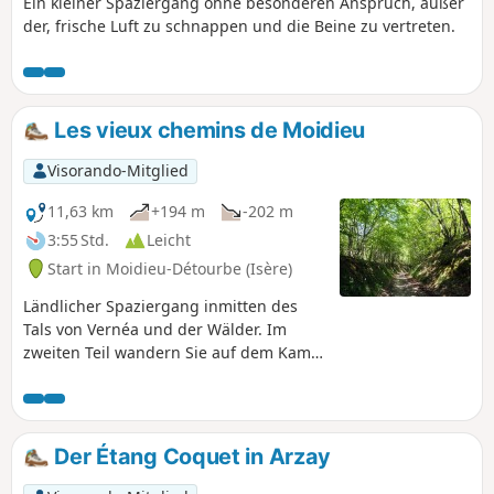
Ein kleiner Spaziergang ohne besonderen Anspruch, außer
der, frische Luft zu schnappen und die Beine zu vertreten.
Les vieux chemins de Moidieu
Visorando-Mitglied
11,63 km
+194 m
-202 m
3:55 Std.
Leicht
Start in Moidieu-Détourbe (Isère)
Ländlicher Spaziergang inmitten des
Tals von Vernéa und der Wälder. Im
zweiten Teil wandern Sie auf dem Kamm
des Hügels und genießen einen
schönen Blick auf die Berge des Pilat.
Der Étang Coquet in Arzay