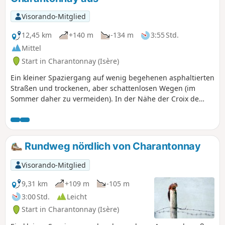
Visorando-Mitglied
12,45 km
+140 m
-134 m
3:55 Std.
Mittel
Start in Charantonnay (Isère)
Ein kleiner Spaziergang auf wenig begehenen asphaltierten
Straßen und trockenen, aber schattenlosen Wegen (im
Sommer daher zu vermeiden). In der Nähe der Croix de
Bénédict befinden sich zwei Orientierungstafeln mit Blick
auf die Monts du Lyonnais und die Bugey-Berge, aber auch
auf die Alpen, die Chartreuse und den Vercors.
Rundweg nördlich von Charantonnay
Visorando-Mitglied
9,31 km
+109 m
-105 m
3:00 Std.
Leicht
Start in Charantonnay (Isère)