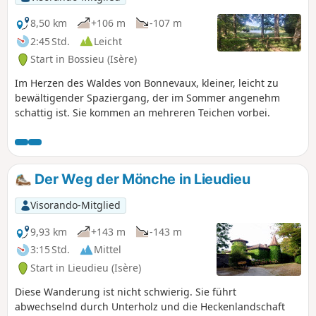
8,50 km
+106 m
-107 m
2:45 Std.
Leicht
Start in Bossieu (Isère)
Im Herzen des Waldes von Bonnevaux, kleiner, leicht zu
bewältigender Spaziergang, der im Sommer angenehm
schattig ist. Sie kommen an mehreren Teichen vorbei.
Der Weg der Mönche in Lieudieu
Visorando-Mitglied
9,93 km
+143 m
-143 m
3:15 Std.
Mittel
Start in Lieudieu (Isère)
Diese Wanderung ist nicht schwierig. Sie führt
abwechselnd durch Unterholz und die Heckenlandschaft