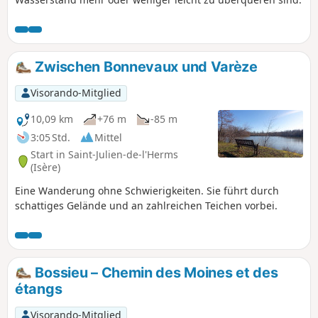
Zwischen Bonnevaux und Varèze
Visorando-Mitglied
10,09 km
+76 m
-85 m
3:05 Std.
Mittel
Start in Saint-Julien-de-l'Herms
(Isère)
Eine Wanderung ohne Schwierigkeiten. Sie führt durch
schattiges Gelände und an zahlreichen Teichen vorbei.
Bossieu – Chemin des Moines et des
étangs
Visorando-Mitglied