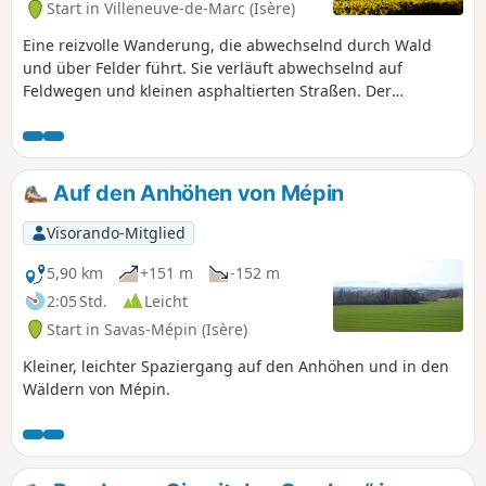
Start in Villeneuve-de-Marc (Isère)
Eine reizvolle Wanderung, die abwechselnd durch Wald
und über Felder führt. Sie verläuft abwechselnd auf
Feldwegen und kleinen asphaltierten Straßen. Der
Höhenunterschied verteilt sich auf drei verschiedene
Abschnitte und ist daher nicht allzu anstrengend.
Auf den Anhöhen von Mépin
Visorando-Mitglied
5,90 km
+151 m
-152 m
2:05 Std.
Leicht
Start in Savas-Mépin (Isère)
Kleiner, leichter Spaziergang auf den Anhöhen und in den
Wäldern von Mépin.