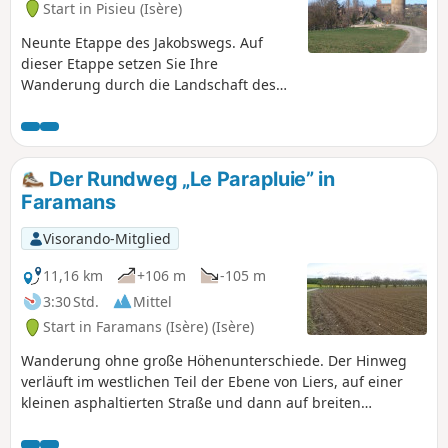
Start in Pisieu (Isère)
Neunte Etappe des Jakobswegs. Auf
dieser Etappe setzen Sie Ihre
Wanderung durch die Landschaft des
Departements Isère fort. Zwischen
kleinen Landstraßen und Waldwegen
bietet der Weg schöne, offene
Landschaften mit dem Zentralmassiv
Der Rundweg „Le Parapluie” in
und den Alpen im Hintergrund. Was das
Faramans
Kulturerbe betrifft, so prägen die
Kapelle von La Salette, das Kloster von
Visorando-Mitglied
Surieu und die Überquerung der
Hochgeschwindigkeitsstrecke zwischen
11,16 km
+106 m
-105 m
Paris, Lyon und Marseille die Route.
3:30 Std.
Mittel
Start in Faramans (Isère) (Isère)
Wanderung ohne große Höhenunterschiede. Der Hinweg
verläuft im westlichen Teil der Ebene von Liers, auf einer
kleinen asphaltierten Straße und dann auf breiten
Schotterwegen. Der Rückweg folgt dem Kamm der
bewaldeten Moräne von Faramans.