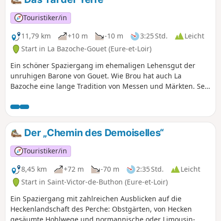
wurde, die erstmals im Jahr 802 erwähnt wird.
Touristiker/in
11,79 km
+10 m
-10 m
3:25 Std.
Leicht
Start in La Bazoche-Gouet (Eure-et-Loir)
Ein schöner Spaziergang im ehemaligen Lehensgut der
unruhigen Barone von Gouet. Wie Brou hat auch La
Bazoche eine lange Tradition von Messen und Märkten. Seit
über 100 Jahren findet amersten Samstag im November die
Percheron-Fohlenmesse statt.
Der „Chemin des Demoiselles“
Touristiker/in
8,45 km
+72 m
-70 m
2:35 Std.
Leicht
Start in Saint-Victor-de-Buthon (Eure-et-Loir)
Ein Spaziergang mit zahlreichen Ausblicken auf die
Heckenlandschaft des Perche: Obstgärten, von Hecken
gesäumte Hohlwege und normannische oder Limousin-