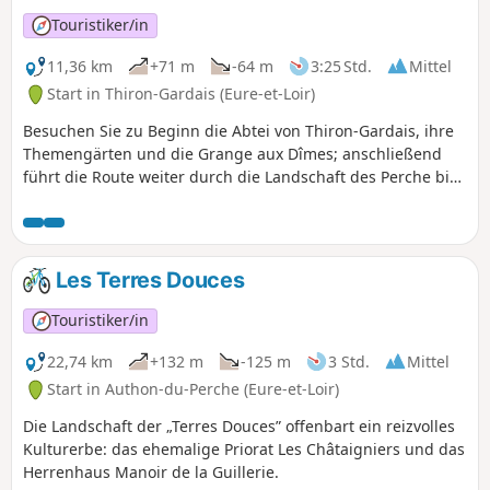
Touristiker/in
11,36 km
+71 m
-64 m
3:25 Std.
Mittel
Start in Thiron-Gardais (Eure-et-Loir)
Besuchen Sie zu Beginn die Abtei von Thiron-Gardais, ihre
Themengärten und die Grange aux Dîmes; anschließend
führt die Route weiter durch die Landschaft des Perche bis
nach Saint-Denis-d'Authou.
Les Terres Douces
Touristiker/in
22,74 km
+132 m
-125 m
3 Std.
Mittel
Start in Authon-du-Perche (Eure-et-Loir)
Die Landschaft der „Terres Douces” offenbart ein reizvolles
Kulturerbe: das ehemalige Priorat Les Châtaigniers und das
Herrenhaus Manoir de la Guillerie.