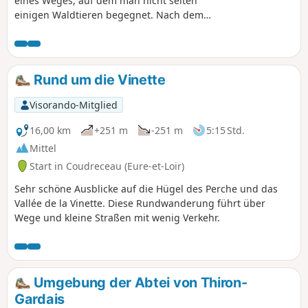
eines Weges, auf dem man nicht selten
einigen Waldtieren begegnet. Nach dem
Wald entdecken Sie im Obstbaumgarten von
Miermaigne die Obstsorten der Perche;
Mitte November können Sie am Apfelfest
teilnehmen.
Rund um die Vinette
Visorando-Mitglied
16,00 km
+251 m
-251 m
5:15 Std.
Mittel
Start in Coudreceau (Eure-et-Loir)
Sehr schöne Ausblicke auf die Hügel des Perche und das
Vallée de la Vinette. Diese Rundwanderung führt über
Wege und kleine Straßen mit wenig Verkehr.
Umgebung der Abtei von Thiron-
Gardais