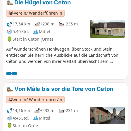
Die Hügel von Ceton
Verein/ Wanderführer/in
17,54 km
+238 m
-235 m
5:40 Std.
Mittel
Start in Ceton (Orne)
Auf wunderschönen Hohlwegen, über Stock und Stein,
entdecken Sie herrliche Ausblicke auf die Landschaft von
Céton und werden von ihrer Vielfalt überrascht sein:
Wälder, Wiesen, Heckenlandschaften, Ackerfelder.
Von Mâle bis vor die Tore von Ceton
Verein/ Wanderführer/in
14,16 km
+233 m
-231 m
4:45 Std.
Mittel
Start in Orne