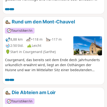
Rinder.
Rund um den Mont-Chauvel
Touristiker/in
8,88 km
+118 m
-117 m
2:50 Std.
Leicht
Start in Courgenard (Sarthe)
Courgenard, das bereits seit dem Ende des9. Jahrhunderts
urkundlich erwähnt wird, liegt an den Osthängen der
Huisne und war im Mittelalter Sitz einer bedeutenden
Baronie, die dem Domkapitel von Le Mans gehörte. Die
gepflegte romanische Architektur der Kirche Saint-Martin
zeugt noch heute von der Macht dieser Baronie, ebenso wie
die bemerkenswerte Ausstattung des Chors ausdem 16.
Die Abteien am Loir
Jahrhundert. Die Gemeinde lebte noch im19. Jahrhundert
von der Landwirtschaft und der Herstellung von
Touristiker/in
Hanfgeweben. Heute gehört sie zum Arbeitsmarktgebiet