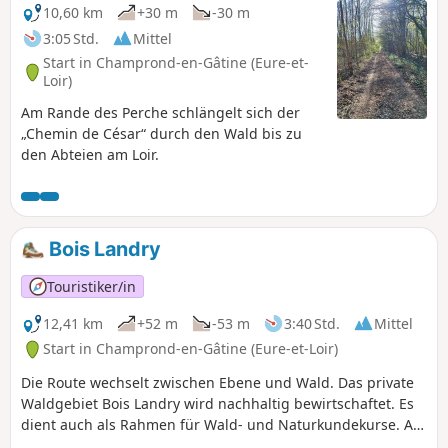
von La Ferté-Bernard.
10,60 km
+30 m
-30 m
3:05 Std.
Mittel
Start in Champrond-en-Gâtine (Eure-et-
Loir)
Am Rande des Perche schlängelt sich der
„Chemin de César“ durch den Wald bis zu
den Abteien am Loir.
Bois Landry
Touristiker/in
12,41 km
+52 m
-53 m
3:40 Std.
Mittel
Start in Champrond-en-Gâtine (Eure-et-Loir)
Die Route wechselt zwischen Ebene und Wald. Das private
Waldgebiet Bois Landry wird nachhaltig bewirtschaftet. Es
dient auch als Rahmen für Wald- und Naturkundekurse. Am
Weg liegt der befestigte Bauernhof Grand Bois Landry (17.