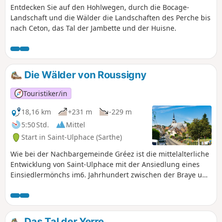
Entdecken Sie auf den Hohlwegen, durch die Bocage-
Landschaft und die Wälder die Landschaften des Perche bis
nach Ceton, das Tal der Jambette und der Huisne.
Die Wälder von Roussigny
Touristiker/in
18,16 km
+231 m
-229 m
5:50 Std.
Mittel
Start in Saint-Ulphace (Sarthe)
Wie bei der Nachbargemeinde Gréez ist die mittelalterliche
Entwicklung von Saint-Ulphace mit der Ansiedlung eines
Einsiedlermönchs im6. Jahrhundert zwischen der Braye und
dem Bach von Saint-Ulphace verbunden. Die Einsiedelei von
Saint-Ulphace führte zur Urbarmachung der umliegenden
Ländereien und zur Ansiedlung christlicher
Bevölkerungsgruppen, woraufhin die Pfarrei gegründet
Das Tal der Yerre