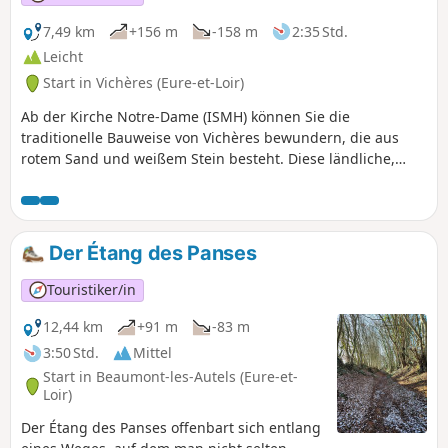
7,49 km
+156 m
-158 m
2:35 Std.
Leicht
Start in Vichères (Eure-et-Loir)
Ab der Kirche Notre-Dame (ISMH) können Sie die
traditionelle Bauweise von Vichères bewundern, die aus
rotem Sand und weißem Stein besteht. Diese ländliche,
hügelige Rundwanderung verbindet über Hohlwege den
Hügel von Rougemont (mit 285 m der höchste Punkt des
Departements Eure-et-Loir) mit dem malerischen Tal der
Berthe.
Der Étang des Panses
Touristiker/in
12,44 km
+91 m
-83 m
3:50 Std.
Mittel
Start in Beaumont-les-Autels (Eure-et-
Loir)
Der Étang des Panses offenbart sich entlang