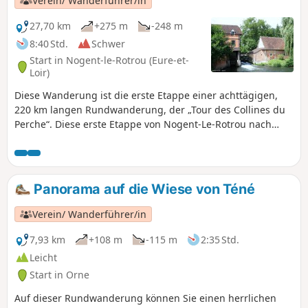
Verein/ Wanderführer/in
27,70 km
+275 m
-248 m
8:40 Std.
Schwer
Start in Nogent-le-Rotrou (Eure-et-
Loir)
Diese Wanderung ist die erste Etappe einer achttägigen,
220 km langen Rundwanderung, der „Tour des Collines du
Perche“. Diese erste Etappe von Nogent-Le-Rotrou nach
Rémalard wird Ihnen einen ersten Eindruck von dem
vermitteln, was die herrlichen Landschaften des Perche
auszeichnet: Wälder, durchzogen von überdachten
Hohlwegen, sanft mäandernde Flüsse und entlang des
Panorama auf die Wiese von Téné
Weges Kapellen, Brunnen, Brunnen und einige
Herrenhäuser.
Verein/ Wanderführer/in
7,93 km
+108 m
-115 m
2:35 Std.
Leicht
Start in Orne
Auf dieser Rundwanderung können Sie einen herrlichen