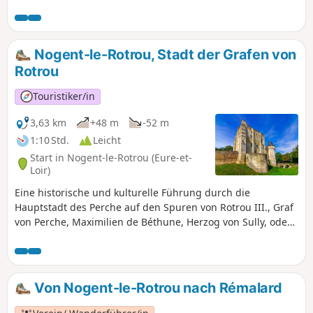
Nogent-le-Rotrou, Stadt der Grafen von
Rotrou
Touristiker/in
3,63 km
+48 m
-52 m
1:10 Std.
Leicht
Start in Nogent-le-Rotrou (Eure-et-
Loir)
Eine historische und kulturelle Führung durch die
Hauptstadt des Perche auf den Spuren von Rotrou III., Graf
von Perche, Maximilien de Béthune, Herzog von Sully, oder
auch Rémy Belleau, Dichter der Pléiade.
Von Nogent-le-Rotrou nach Rémalard