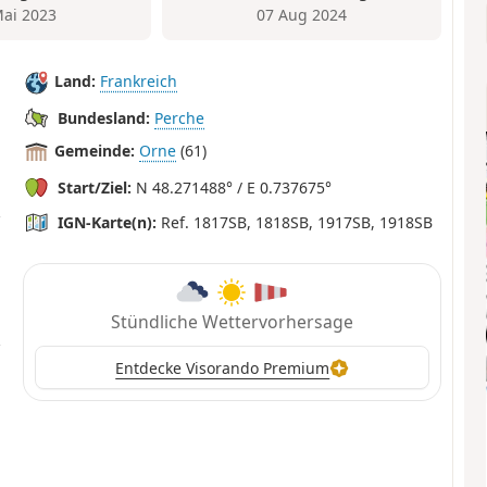
Mai 2023
07 Aug 2024
Land:
Frankreich
Bundesland:
Perche
Gemeinde:
Orne
(61)
Start/Ziel:
N 48.271488° / E 0.737675°
IGN-Karte(n):
Ref. 1817SB, 1818SB, 1917SB, 1918SB
Stündliche Wettervorhersage
Entdecke Visorando Premium