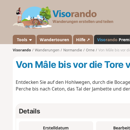
V
i
s
o
r
a
Tools
Wandertouren
Hilfe ↗
Viso
rando
Prem
n
Visorando
Wanderungen
Normandie
Orne
Von Mâle bis vor d
d
o
Von Mâle bis vor die Tore
Entdecken Sie auf den Hohlwegen, durch die Bocage
Perche bis nach Ceton, das Tal der Jambette und der
Details
Erstelldatum
Bearbei