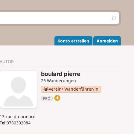
S
u
c
h
e
Konto erstellen
Anmelden
n
AUTOR
boulard pierre
26 Wanderungen
Verein/ Wanderführer/in
PRO
13 rue du prieuré
Tel:
0780302084