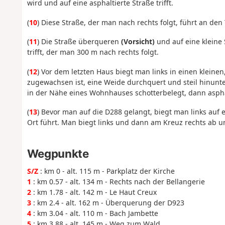
wird und auf eine asphaltierte Straße trifft.
(
10
) Diese Straße, der man nach rechts folgt, führt an de
(
11
) Die Straße überqueren
(Vorsicht)
und auf eine kleine 
trifft, der man 300 m nach rechts folgt.
(
12
) Vor dem letzten Haus biegt man links in einen klein
zugewachsen ist, eine Weide durchquert und steil hinunte
in der Nähe eines Wohnhauses schotterbelegt, dann asphal
(
13
) Bevor man auf die D288 gelangt, biegt man links au
Ort führt. Man biegt links und dann am Kreuz rechts ab und
Wegpunkte
S/Z
: km 0 - alt. 115 m - Parkplatz der Kirche
1
: km 0.57 - alt. 134 m - Rechts nach der Bellangerie
2
: km 1.78 - alt. 142 m - Le Haut Creux
3
: km 2.4 - alt. 162 m - Überquerung der D923
4
: km 3.04 - alt. 110 m - Bach Jambette
5
: km 3.88 - alt. 145 m - Weg zum Wald