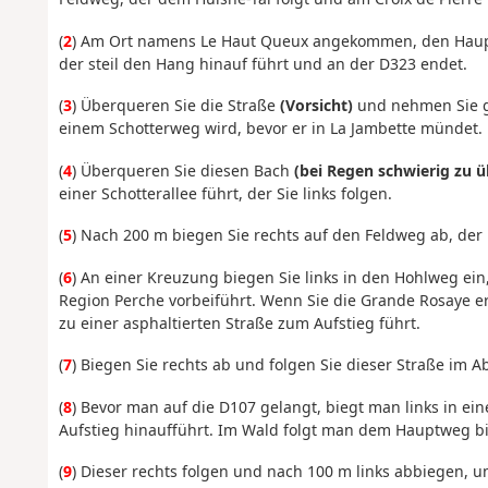
(
2
) Am Ort namens Le Haut Queux angekommen, den Haup
der steil den Hang hinauf führt und an der D323 endet.
(
3
) Überqueren Sie die Straße
(Vorsicht)
und nehmen Sie ge
einem Schotterweg wird, bevor er in La Jambette mündet.
(
4
) Überqueren Sie diesen Bach
(bei Regen schwierig zu 
einer Schotterallee führt, der Sie links folgen.
(
5
) Nach 200 m biegen Sie rechts auf den Feldweg ab, der 
(
6
) An einer Kreuzung biegen Sie links in den Hohlweg ei
Region Perche vorbeiführt. Wenn Sie die Grande Rosaye er
zu einer asphaltierten Straße zum Aufstieg führt.
(
7
) Biegen Sie rechts ab und folgen Sie dieser Straße im Ab
(
8
) Bevor man auf die D107 gelangt, biegt man links in 
Aufstieg hinaufführt. Im Wald folgt man dem Hauptweg bis
(
9
) Dieser rechts folgen und nach 100 m links abbiegen, u