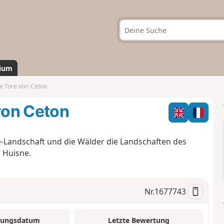
ium
ie Tore von Ceton
 von Ceton
-Landschaft und die Wälder die Landschaften des
 Huisne.
Nr.
1677743
tungsdatum
Letzte Bewertung