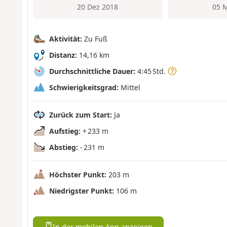
20 Dez 2018
05 
Aktivität:
Zu Fuß
Distanz:
14,16 km
Durchschnittliche Dauer:
4:45 Std.
Schwierigkeitsgrad:
Mittel
Zurück zum Start:
Ja
Aufstieg:
+ 233 m
Abstieg:
- 231 m
Höchster Punkt:
203 m
Niedrigster Punkt:
106 m
In der mobilen App anzeigen