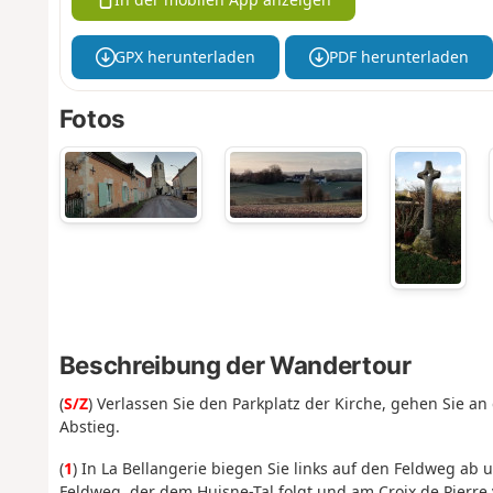
GPX herunterladen
PDF herunterladen
Fotos
Beschreibung der Wandertour
(
S/Z
) Verlassen Sie den Parkplatz der Kirche, gehen Sie 
Abstieg.
(
1
) In La Bellangerie biegen Sie links auf den Feldweg a
Feldweg, der dem Huisne-Tal folgt und am Croix de Pierre 