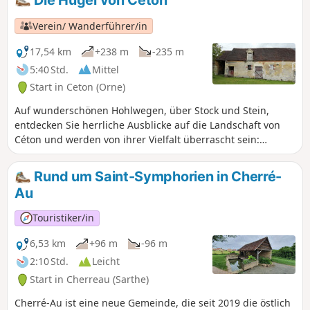
Die Hügel von Ceton
und Gegenstand eines Buches von Daphne du
Maurier, „Die Glasbläser“, war.
Verein/ Wanderführer/in
17,54 km
+238 m
-235 m
5:40 Std.
Mittel
Start in Ceton (Orne)
Auf wunderschönen Hohlwegen, über Stock und Stein,
entdecken Sie herrliche Ausblicke auf die Landschaft von
Céton und werden von ihrer Vielfalt überrascht sein:
Wälder, Wiesen, Heckenlandschaften, Ackerfelder.
Rund um Saint-Symphorien in Cherré-
Au
Touristiker/in
6,53 km
+96 m
-96 m
2:10 Std.
Leicht
Start in Cherreau (Sarthe)
Cherré-Au ist eine neue Gemeinde, die seit 2019 die östlich