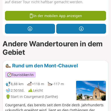
auf dieser Tour nicht haftbar gemacht werden.
In der mobilen App anzeigen
Andere Wandertouren in dem
Gebiet
Rund um den Mont-Chauvel
Touristiker/in
8,88 km
+118 m
-117 m
2:50 Std.
Leicht
Start in Courgenard (Sarthe)
Courgenard, das bereits seit dem Ende des9. Jahrhunderts
urkundlich erwähnt wird, liegt an den Osthängen der