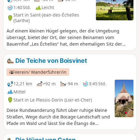
1:40 Std.
Leicht
Start in Saint-Jean-des-Échelles
(Sarthe)
Auf einem kleinen Hügel gelegen, der die Umgebung
überragt, bietet der Ort, der seinen Beinamen vom
Bauernhof „Les Échelles“ hat, dem ehemaligen Sitz der
Pfarrherrschaft, ein gut erhaltenes architektonisches und
landschaftliches Bild, das von der Kirche Saint-Jean-Baptiste
Die Teiche von Boisvinet
dominiert wird. Diese im12. Jahrhundert erbaute Kirche
wurde im16. Jahrhundert verschönert: Erhalten geblieben
Verein/ Wanderführer/in
sind das bemalte Holzgewölbe, das – was äußerst selten ist
– auf an den Wänden angebrachten Pfosten ruht, und vor
12,21 km
+92 m
-94 m
3:45 Std.
allem die Überreste eines außergewöhnlichen
Mittel
Altaraufsatzes aus behauenem und bemaltem Kalkstein aus
Start in Le Plessis-Dorin (Loir-et-Cher)
dem Jahr 1558. Die Ausstattung wurde im18. Jahrhundert
durch die Anbringung von drei neuen Altarbildern
Diese Rundwanderung führt über ruhige kleine
umgestaltet.
Straßen, Wege durch die Bocage-Landschaft und
Pfade im Wald und lässt Sie die Étangs de
Boisvinet entdecken. Sie kommen auch an der
Glasbläserei vorbei, die bis 1952 in Betrieb war