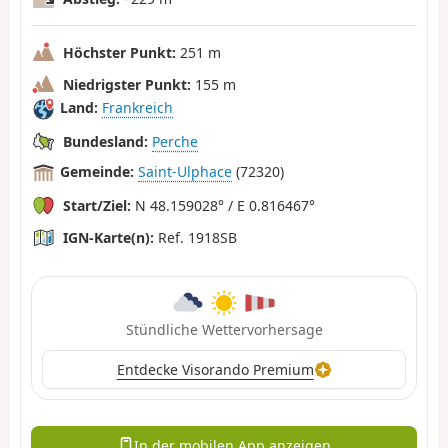
Höchster Punkt:
251 m
Niedrigster Punkt:
155 m
Land:
Frankreich
Bundesland:
Perche
Gemeinde:
Saint-Ulphace
(72320)
Start/Ziel:
N 48.159028° / E 0.816467°
IGN-Karte(n):
Ref. 1918SB
Stündliche Wettervorhersage
Entdecke Visorando Premium
In der mobilen App anzeigen