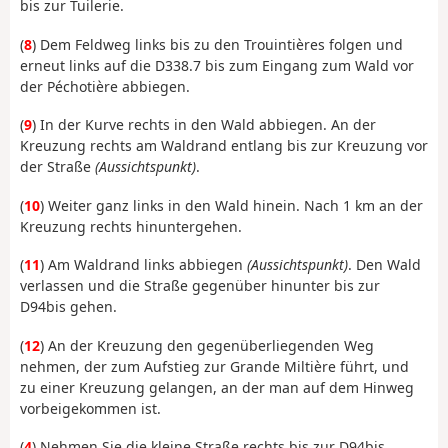
bis zur Tuilerie.
(
8
) Dem Feldweg links bis zu den Trouintières folgen und
erneut links auf die D338.7 bis zum Eingang zum Wald vor
der Péchotière abbiegen.
(
9
) In der Kurve rechts in den Wald abbiegen. An der
Kreuzung rechts am Waldrand entlang bis zur Kreuzung vor
der Straße
(Aussichtspunkt)
.
(
10
) Weiter ganz links in den Wald hinein. Nach 1 km an der
Kreuzung rechts hinuntergehen.
(
11
) Am Waldrand links abbiegen
(Aussichtspunkt)
. Den Wald
verlassen und die Straße gegenüber hinunter bis zur
D94bis gehen.
(
12
) An der Kreuzung den gegenüberliegenden Weg
nehmen, der zum Aufstieg zur Grande Miltière führt, und
zu einer Kreuzung gelangen, an der man auf dem Hinweg
vorbeigekommen ist.
(
4
) Nehmen Sie die kleine Straße rechts bis zur D94bis.