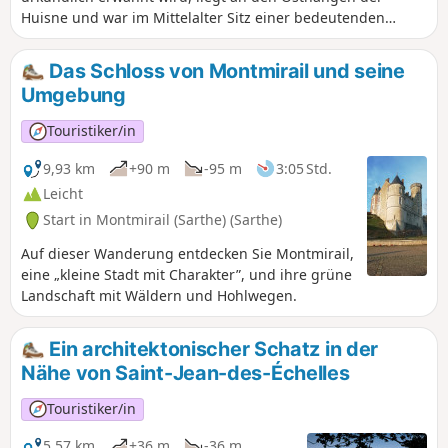
Huisne und war im Mittelalter Sitz einer bedeutenden
Baronie, die dem Domkapitel von Le Mans gehörte. Die
gepflegte romanische Architektur der Kirche Saint-Martin
Das Schloss von Montmirail und seine
zeugt noch heute von der Macht dieser Baronie, ebenso wie
Umgebung
die bemerkenswerte Ausstattung des Chors ausdem 16.
Jahrhundert. Die Gemeinde lebte noch im19. Jahrhundert
Touristiker/in
von der Landwirtschaft und der Herstellung von
Hanfgeweben. Heute gehört sie zum Arbeitsmarktgebiet
9,93 km
+90 m
-95 m
3:05 Std.
von La Ferté-Bernard.
Leicht
Start in Montmirail (Sarthe) (Sarthe)
Auf dieser Wanderung entdecken Sie Montmirail,
eine „kleine Stadt mit Charakter”, und ihre grüne
Landschaft mit Wäldern und Hohlwegen.
Ein architektonischer Schatz in der
Nähe von Saint-Jean-des-Échelles
Touristiker/in
5,57 km
+36 m
-36 m