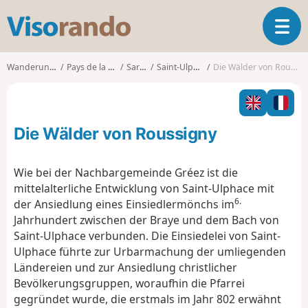
V
T
i
o
s
g
o
Wanderungen
Pays de la Loire
Sarthe
Saint-Ulphace
Die Wälder von Roussigny
g
r
l
a
e
n
n
d
Die Wälder von Roussigny
a
o
v
i
Wie bei der Nachbargemeinde Gréez ist die
g
mittelalterliche Entwicklung von Saint-Ulphace mit
a
6.
der Ansiedlung eines Einsiedlermönchs im
t
Jahrhundert zwischen der Braye und dem Bach von
i
o
Saint-Ulphace verbunden. Die Einsiedelei von Saint-
n
Ulphace führte zur Urbarmachung der umliegenden
Ländereien und zur Ansiedlung christlicher
Bevölkerungsgruppen, woraufhin die Pfarrei
gegründet wurde, die erstmals im Jahr 802 erwähnt