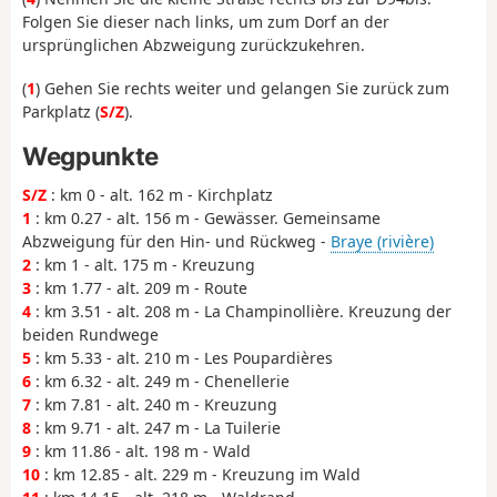
Folgen Sie dieser nach links, um zum Dorf an der
ursprünglichen Abzweigung zurückzukehren.
(
1
) Gehen Sie rechts weiter und gelangen Sie zurück zum
Parkplatz (
S/Z
).
Wegpunkte
S/Z
: km 0 - alt. 162 m - Kirchplatz
1
: km 0.27 - alt. 156 m - Gewässer. Gemeinsame
Abzweigung für den Hin- und Rückweg -
Braye (rivière)
2
: km 1 - alt. 175 m - Kreuzung
3
: km 1.77 - alt. 209 m - Route
4
: km 3.51 - alt. 208 m - La Champinollière. Kreuzung der
beiden Rundwege
5
: km 5.33 - alt. 210 m - Les Poupardières
6
: km 6.32 - alt. 249 m - Chenellerie
7
: km 7.81 - alt. 240 m - Kreuzung
8
: km 9.71 - alt. 247 m - La Tuilerie
9
: km 11.86 - alt. 198 m - Wald
10
: km 12.85 - alt. 229 m - Kreuzung im Wald