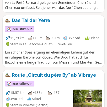
von La Ferté-Bernard gelegenen Gemeinden Cherré und
Cherreau umfasst. Seit jeher war das Dorf Cherreau eng mit
der Nachbarstadt La Ferté-Bernard verbunden. Tatsächlich
übernahmen die Herren von La Ferté im Mittelalter Ende
Das Tal der Yerre
des12. Jahrhunderts die Abtei von La Pelice. Im14.
Jahrhundert wurde dann das Gut La Plaisse dem von La
Touristiker/in
Ferté angegliedert. In jüngerer Zeit, als sich die Stadt La
Ferté-Bernard im19. Jahrhundert ausdehnte, griff sie in das
11,79 km
+10 m
-10 m
3:25 Std.
Leicht
Gebiet von Cherreau ein und annektierte 1889 den Vorort
Start in La Bazoche-Gouet (Eure-et-Loir)
Gué-Faux sowie La Fosse Fondue, die an die Straße nach
Ein schöner Spaziergang im ehemaligen Lehensgut der
Paris grenzen.
unruhigen Barone von Gouet. Wie Brou hat auch La
Bazoche eine lange Tradition von Messen und Märkten. Seit
über 100 Jahren findet amersten Samstag im November die
Percheron-Fohlenmesse statt.
Route „Circuit du père By“ ab Vibraye
Touristiker/in
15,57 km
+138 m
-137 m
4:50 Std.
Mittel
Start in Vibraye (Sarthe)