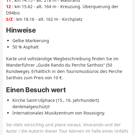
11
: km 14.15 - alt. 218 m - Waldrand
12
: km 15.62 - alt. 164 m - Kreuzung. Überquerung der
D94bis
S/Z
: km 18.16 - alt. 162 m - Kirchplatz
Hinweise
Gelbe Markierung
50 % Asphalt
Karte und vollständige Wegbeschreibung finden Sie im
Wanderführer „Guide Rando du Perche Sarthois“ (50
Rundwege). Erhältlich in den Tourismusbüros des Perche
Sarthois zum Preis von 10 €.
Einen Besuch wert
Kirche Saint-Ulphace (15., 16. Jahrhundert)
denkmalgeschützt
Internationales Musikzentrum von Roussigny.
Sei stets vorsichtig und plane voraus. Visorando und der
Autor / die Autorin dieser Tour können im Falle eines Unfalls