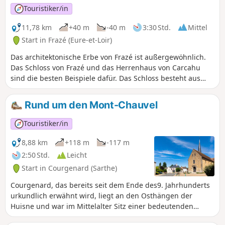
Berthe.
Touristiker/in
11,78 km
+40 m
-40 m
3:30 Std.
Mittel
Start in Frazé (Eure-et-Loir)
Das architektonische Erbe von Frazé ist außergewöhnlich.
Das Schloss von Frazé und das Herrenhaus von Carcahu
sind die besten Beispiele dafür. Das Schloss besteht aus
verschiedenen Bauteilen (15., 17. und 19. Jahrhundert), und
das Herrenhaus von Carcahu (16.–17. Jahrhundert) ist
Rund um den Mont-Chauvel
einzigartig…
Touristiker/in
8,88 km
+118 m
-117 m
2:50 Std.
Leicht
Start in Courgenard (Sarthe)
Courgenard, das bereits seit dem Ende des9. Jahrhunderts
urkundlich erwähnt wird, liegt an den Osthängen der
Huisne und war im Mittelalter Sitz einer bedeutenden
Baronie, die dem Domkapitel von Le Mans gehörte. Die