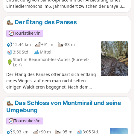
Einsiedlermönchs im6. Jahrhundert zwischen der Braye und
dem Bach von Saint-Ulphace verbunden. Die Einsiedelei von
Saint-Ulphace führte zur Urbarmachung der umliegenden
Der Étang des Panses
Ländereien und zur Ansiedlung christlicher
Bevölkerungsgruppen, woraufhin die Pfarrei gegründet
Touristiker/in
wurde, die erstmals im Jahr 802 erwähnt wird.
12,44 km
+91 m
-83 m
3:50 Std.
Mittel
Start in Beaumont-les-Autels (Eure-et-
Loir)
Der Étang des Panses offenbart sich entlang
eines Weges, auf dem man nicht selten
einigen Waldtieren begegnet. Nach dem
Wald entdecken Sie im Obstbaumgarten von
Miermaigne die Obstsorten der Perche;
Das Schloss von Montmirail und seine
Mitte November können Sie am Apfelfest
Umgebung
teilnehmen.
Touristiker/in
9,93 km
+90 m
-95 m
3:05 Std.