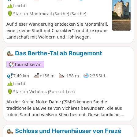
Leicht
Start in Montmirail (Sarthe) (Sarthe)
Auf dieser Wanderung entdecken Sie Montmirail,
eine „kleine Stadt mit Charakter”, und ihre grüne
Landschaft mit Wäldern und Hohlwegen.
Das Berthe-Tal ab Rougemont
Touristiker/in
7,49 km
+156 m
-158 m
2:35 Std.
Leicht
Start in Vichères (Eure-et-Loir)
Ab der Kirche Notre-Dame (ISMH) können Sie die
traditionelle Bauweise von Vichères bewundern, die aus
rotem Sand und weißem Stein besteht. Diese ländliche,
hügelige Rundwanderung verbindet über Hohlwege den
Hügel von Rougemont (mit 285 m der höchste Punkt des
Schloss und Herrenhäuser von Frazé
Departements Eure-et-Loir) mit dem malerischen Tal der