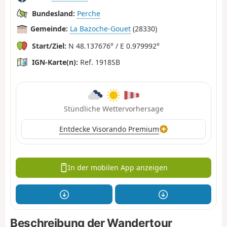
Bundesland:
Perche
Gemeinde:
La Bazoche-Gouet
(28330)
Start/Ziel:
N 48.137676° / E 0.979992°
IGN-Karte(n):
Ref. 1918SB
Stündliche Wettervorhersage
Entdecke Visorando Premium
In der mobilen App anzeigen
Beschreibung der Wandertour