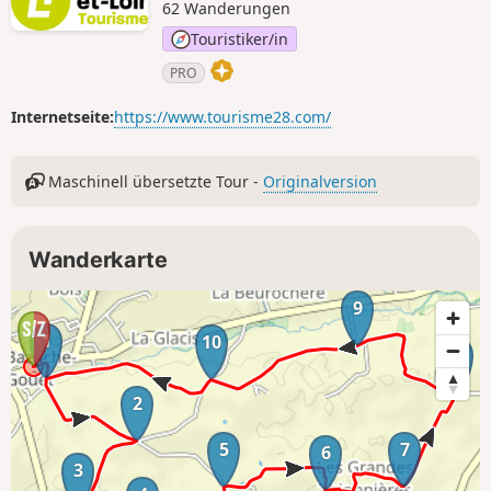
62 Wanderungen
Touristiker/in
PRO
Internetseite:
https://www.tourisme28.com/
Maschinell übersetzte Tour -
Originalversion
Wanderkarte
9
1
10
8
2
5
7
6
3