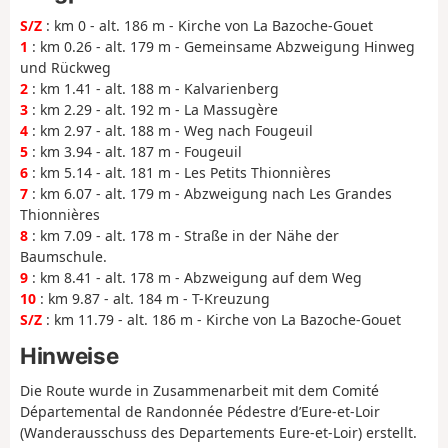
S/Z
: km 0 - alt. 186 m - Kirche von La Bazoche-Gouet
1
: km 0.26 - alt. 179 m - Gemeinsame Abzweigung Hinweg
und Rückweg
2
: km 1.41 - alt. 188 m - Kalvarienberg
3
: km 2.29 - alt. 192 m - La Massugère
4
: km 2.97 - alt. 188 m - Weg nach Fougeuil
5
: km 3.94 - alt. 187 m - Fougeuil
6
: km 5.14 - alt. 181 m - Les Petits Thionnières
7
: km 6.07 - alt. 179 m - Abzweigung nach Les Grandes
Thionnières
8
: km 7.09 - alt. 178 m - Straße in der Nähe der
Baumschule.
9
: km 8.41 - alt. 178 m - Abzweigung auf dem Weg
10
: km 9.87 - alt. 184 m - T-Kreuzung
S/Z
: km 11.79 - alt. 186 m - Kirche von La Bazoche-Gouet
Hinweise
Die Route wurde in Zusammenarbeit mit dem Comité
Départemental de Randonnée Pédestre d’Eure-et-Loir
(Wanderausschuss des Departements Eure-et-Loir) erstellt.