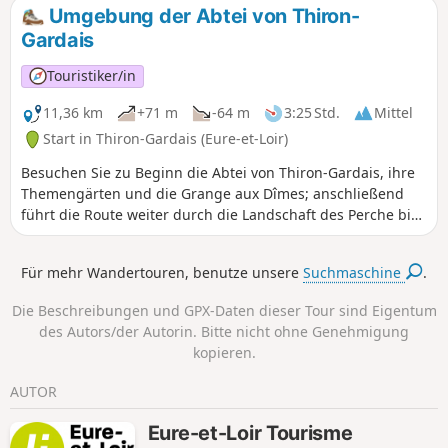
gepflegte romanische Architektur der Kirche Saint-Martin
Umgebung der Abtei von Thiron-
zeugt noch heute von der Macht dieser Baronie, ebenso wie
Gardais
die bemerkenswerte Ausstattung des Chors ausdem 16.
Jahrhundert. Die Gemeinde lebte noch im19. Jahrhundert
Touristiker/in
von der Landwirtschaft und der Herstellung von
Hanfgeweben. Heute gehört sie zum Arbeitsmarktgebiet
11,36 km
+71 m
-64 m
3:25 Std.
Mittel
von La Ferté-Bernard.
Start in Thiron-Gardais (Eure-et-Loir)
Besuchen Sie zu Beginn die Abtei von Thiron-Gardais, ihre
Themengärten und die Grange aux Dîmes; anschließend
führt die Route weiter durch die Landschaft des Perche bis
nach Saint-Denis-d'Authou.
Für mehr Wandertouren, benutze unsere
Suchmaschine
.
Die Beschreibungen und GPX-Daten dieser Tour sind Eigentum
des Autors/der Autorin. Bitte nicht ohne Genehmigung
kopieren.
AUTOR
Eure-et-Loir Tourisme