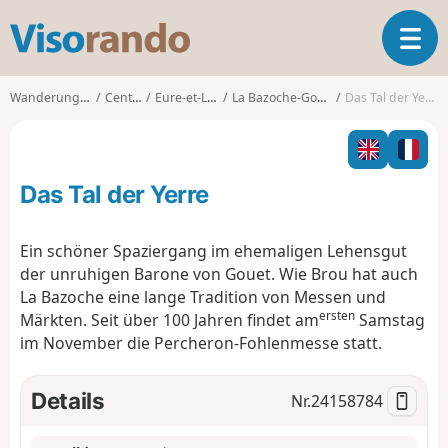
V
T
i
o
s
g
o
Wanderungen
Centre
Eure-et-Loir
La Bazoche-Gouet
Das Tal der Yerre
g
r
l
a
e
n
n
d
Das Tal der Yerre
a
o
v
i
Ein schöner Spaziergang im ehemaligen Lehensgut
g
der unruhigen Barone von Gouet. Wie Brou hat auch
a
La Bazoche eine lange Tradition von Messen und
t
ersten
Märkten. Seit über 100 Jahren findet am
Samstag
i
o
im November die Percheron-Fohlenmesse statt.
n
Details
Nr.
24158784