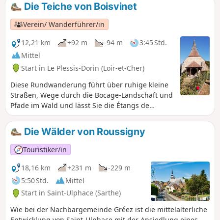
Die Teiche von Boisvinet
Verein/ Wanderführer/in
12,21 km
+92 m
-94 m
3:45 Std.
Mittel
Start in Le Plessis-Dorin (Loir-et-Cher)
Diese Rundwanderung führt über ruhige kleine
Straßen, Wege durch die Bocage-Landschaft und
Pfade im Wald und lässt Sie die Étangs de
Boisvinet entdecken. Sie kommen auch an der
Glasbläserei vorbei, die bis 1952 in Betrieb war
Die Wälder von Roussigny
und Gegenstand eines Buches von Daphne du
Maurier, „Die Glasbläser“, war.
Touristiker/in
18,16 km
+231 m
-229 m
5:50 Std.
Mittel
Start in Saint-Ulphace (Sarthe)
Wie bei der Nachbargemeinde Gréez ist die mittelalterliche
Entwicklung von Saint-Ulphace mit der Ansiedlung eines