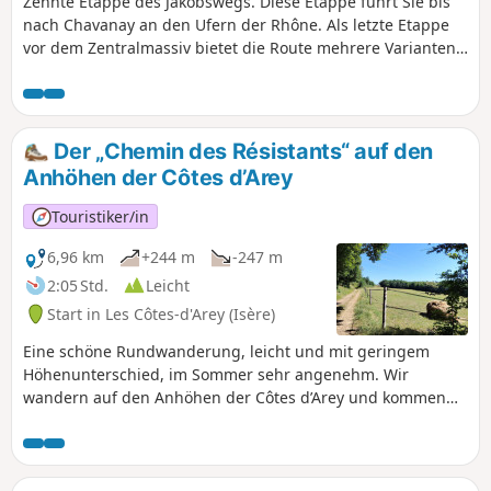
Zehnte Etappe des Jakobswegs. Diese Etappe führt Sie bis
nach Chavanay an den Ufern der Rhône. Als letzte Etappe
vor dem Zentralmassiv bietet die Route mehrere Varianten
zwischen demGR® und den von den Jakobsweg-
Vereinigungen markierten Wegen. Bleiben Sie unbedingt
auf demGR®65, um unnötige Umwege zu vermeiden. Es ist
vielleicht nicht der angenehmste Abschnitt des Weges, aber
Der „Chemin des Résistants“ auf den
einige Abschnitte wie Condrieu sind einen Abstecher wert.
Anhöhen der Côtes d’Arey
Touristiker/in
6,96 km
+244 m
-247 m
2:05 Std.
Leicht
Start in Les Côtes-d'Arey (Isère)
Eine schöne Rundwanderung, leicht und mit geringem
Höhenunterschied, im Sommer sehr angenehm. Wir
wandern auf den Anhöhen der Côtes d’Arey und kommen
an einer Gedenkstätte vorbei, einer Hommage an die
Widerstandskämpfer, die diese Wege unter Einsatz ihres
Lebens beschritten haben.