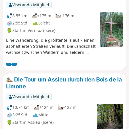
Visorando-Mitglied
8,55 km
+175 m
-176 m
2:55 Std.
Leicht
Start in Vernioz (Isère)
Eine Wanderung, die größtenteils auf kleinen
asphaltierten Straßen verläuft. Die Landschaft
wechselt zwischen Wäldern und Feldern.
Außer einer steilen Steigung zu Beginn der
Wanderung sind keine Schwierigkeiten zu
befürchten.
Die Tour um Assieu durch den Bois de la
Limone
Visorando-Mitglied
10,74 km
+124 m
-127 m
3:25 Std.
Mittel
Start in Assieu (Isère)