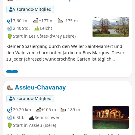
Visorando-Mitglied
7,60 km
+177 m
-175 m
2:40 Std.
Leicht
Start in Les Côtes-d'Arey (Isère)
Kleiner Spaziergang durch den Weiler Saint-Mamert und
den Wald zum charmanten Jardin du Bois Marquis. Dieser
zu jeder Jahreszeit wunderschöne Garten ist täglich
kostenlos für die Öffentlichkeit zugänglich. Man kann dort
Pflanzen- und Baumsammlungen sowie einen Teich
bewundern, in dem alle Arten von bunten Enten
herumtollen. Er ist als „bemerkenswerter Garten”
Assieu-Chavanay
klassifiziert und wurde ausgezeichnet.
Visorando-Mitglied
20,20 km
+105 m
-189 m
6 Std.
Sehr schwer
Start in Assieu (Isère)