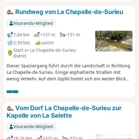
Rundweg von La Chapelle-de-Surieu
Visorando-Mitglied
7,04 km
+157 m
-151 m
2:30 Std.
Leicht
Start in La Chapelle-de-Surieu
(Isère)
Dieser Spaziergang führt durch die Landschaft in Richtung
La Chapelle-de-Surieu. Einige asphaltierte Straßen mit
wenig Verkehr. Auf dem Gipfel bietet sich ein weiter Blick
auf die Monts du Pilat auf der einen Seite und auf die
Vercors-Kette auf der anderen. Wiesen und Ackerland.
Achtung: eine Furt über die Sanne, die bei Hochwasser
gemieden werden sollte.
Vom Dorf La Chapelle-de-Surieu zur
Kapelle von La Salette
Visorando-Mitglied
18,26 km
+322 m
-322 m