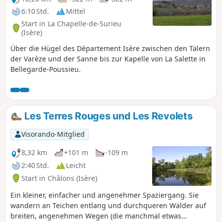
6:10 Std.
Mittel
Start in La Chapelle-de-Surieu
(Isère)
Über die Hügel des Département Isère zwischen den Tälern
der Varèze und der Sanne bis zur Kapelle von La Salette in
Bellegarde-Poussieu.
Les Terres Rouges und Les Revolets
Visorando-Mitglied
8,32 km
+101 m
-109 m
2:40 Std.
Leicht
Start in Châlons (Isère)
Ein kleiner, einfacher und angenehmer Spaziergang. Sie
wandern an Teichen entlang und durchqueren Wälder auf
breiten, angenehmen Wegen (die manchmal etwas