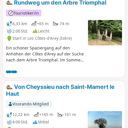
Rundweg um den Arbre Triomphal
Touristiker/in
6,33 km
+65 m
-74 m
2:00 Std.
Leicht
Start in Les Côtes-d'Arey (Isère)
Ein schöner Spaziergang auf den
Anhöhen der Côtes d'Arey auf der Suche
nach dem Arbre Triomphal. Im Sommer
sehr angenehm, da ein Großteil der
Strecke durch den Wald führt. Eine
Wanderung ohne Schwierigkeiten und
ohne Höhenunterschiede. Wir haben
Von Cheyssieu nach Saint-Mamert le
den Spaziergang in etwa 1,5 Stunden
Haut
zurückgelegt, wobei wir zwischendurch
angehalten haben, um Fotos zu
Visorando-Mitglied
machen.
12,22 km
+165 m
-161 m
4:00 Std.
Mittel