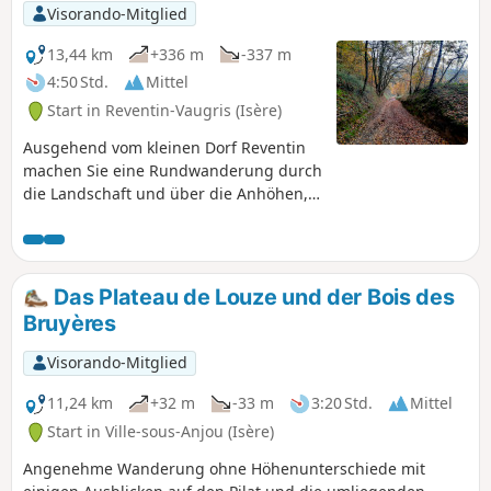
Visorando-Mitglied
13,44 km
+336 m
-337 m
4:50 Std.
Mittel
Start in Reventin-Vaugris (Isère)
Ausgehend vom kleinen Dorf Reventin
machen Sie eine Rundwanderung durch
die Landschaft und über die Anhöhen,
die stellenweise das Rhonetal
überragen.
Das Plateau de Louze und der Bois des
Bruyères
Visorando-Mitglied
11,24 km
+32 m
-33 m
3:20 Std.
Mittel
Start in Ville-sous-Anjou (Isère)
Angenehme Wanderung ohne Höhenunterschiede mit