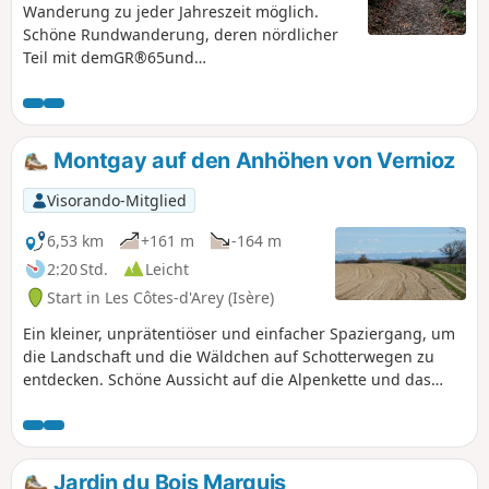
Wanderung zu jeder Jahreszeit möglich.
Schöne Rundwanderung, deren nördlicher
Teil mit demGR®65und
demGR®422zusammenfällt. Zwischen (1)
und (2) gibt es schöne Aussichtspunkte, die
man sich nicht entgehen lassen sollte. AN
ALLE WANDERER (SES), DIE MEINE
Montgay auf den Anhöhen von Vernioz
WANDERROUTEN BEWÄLTIGEN: Ihr könnt
Fotos hochladen und dabei den Standort auf
Visorando-Mitglied
der Route angeben.
6,53 km
+161 m
-164 m
2:20 Std.
Leicht
Start in Les Côtes-d'Arey (Isère)
Ein kleiner, unprätentiöser und einfacher Spaziergang, um
die Landschaft und die Wäldchen auf Schotterwegen zu
entdecken. Schöne Aussicht auf die Alpenkette und das
Pilat-Massiv.
Jardin du Bois Marquis