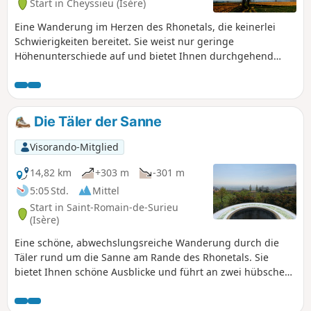
Start in Cheyssieu (Isère)
Eine Wanderung im Herzen des Rhonetals, die keinerlei
Schwierigkeiten bereitet. Sie weist nur geringe
Höhenunterschiede auf und bietet Ihnen durchgehend
schöne Ausblicke auf die Gipfel des Pilat.
Die Täler der Sanne
Visorando-Mitglied
14,82 km
+303 m
-301 m
5:05 Std.
Mittel
Start in Saint-Romain-de-Surieu
(Isère)
Eine schöne, abwechslungsreiche Wanderung durch die
Täler rund um die Sanne am Rande des Rhonetals. Sie
bietet Ihnen schöne Ausblicke und führt an zwei hübschen
Kapellen vorbei. Achtung! Bei starkem Regen ist von dieser
Wanderung abzuraten, da drei Furten zu überqueren sind.