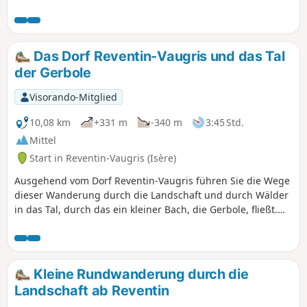
matschig sind...). In der Ferne können Sie die Gipfel des
Pilat sehen. Vielen Dank an Marc für diesen Spaziergang!
Das Dorf Reventin-Vaugris und das Tal
der Gerbole
Visorando-Mitglied
10,08 km
+331 m
-340 m
3:45 Std.
Mittel
Start in Reventin-Vaugris (Isère)
Ausgehend vom Dorf Reventin-Vaugris führen Sie die Wege
dieser Wanderung durch die Landschaft und durch Wälder
in das Tal, durch das ein kleiner Bach, die Gerbole, fließt.
Von kleiner Brücke zu kleiner Brücke wandern Sie inmitten
unberührter Natur oberhalb dieses Wasserlaufs.
Kleine Rundwanderung durch die
Landschaft ab Reventin