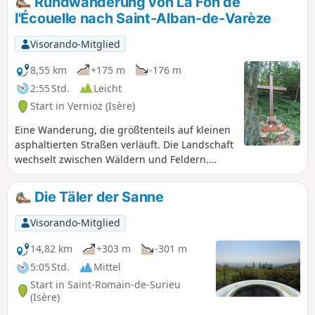
Rundwanderung von La Fon de
l'Écouelle nach Saint-Alban-de-Varèze
Visorando-Mitglied
8,55 km
+175 m
-176 m
2:55 Std.
Leicht
Start in Vernioz (Isère)
Eine Wanderung, die größtenteils auf kleinen
asphaltierten Straßen verläuft. Die Landschaft
wechselt zwischen Wäldern und Feldern.
Außer einer steilen Steigung zu Beginn der
Wanderung sind keine Schwierigkeiten zu
Die Täler der Sanne
befürchten.
Visorando-Mitglied
14,82 km
+303 m
-301 m
5:05 Std.
Mittel
Start in Saint-Romain-de-Surieu
(Isère)