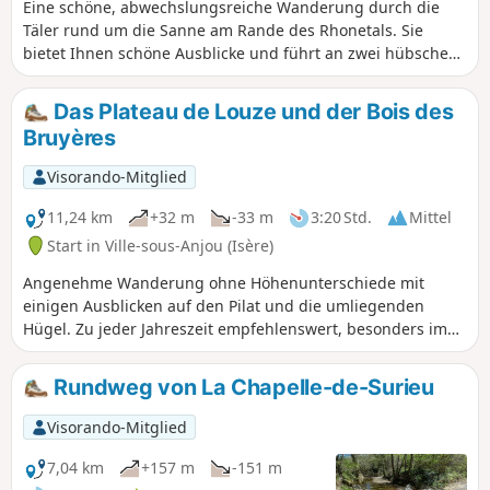
Eine schöne, abwechslungsreiche Wanderung durch die
Täler rund um die Sanne am Rande des Rhonetals. Sie
bietet Ihnen schöne Ausblicke und führt an zwei hübschen
Kapellen vorbei. Achtung! Bei starkem Regen ist von dieser
Wanderung abzuraten, da drei Furten zu überqueren sind.
Das Plateau de Louze und der Bois des
Bruyères
Visorando-Mitglied
11,24 km
+32 m
-33 m
3:20 Std.
Mittel
Start in Ville-sous-Anjou (Isère)
Angenehme Wanderung ohne Höhenunterschiede mit
einigen Ausblicken auf den Pilat und die umliegenden
Hügel. Zu jeder Jahreszeit empfehlenswert, besonders im
Frühling mit den blühenden Obstgärten und im Sommer
mit den Früchten. Aber auch die zweimalige Durchquerung
Rundweg von La Chapelle-de-Surieu
des Waldes ist reizvoll. AN ALLE WANDERER (SES), DIE
MEINE WANDERROUTEN BEWÄLTIGEN: Ihr könnt Fotos
Visorando-Mitglied
hochladen und dabei den Standort auf der Strecke
angeben.
7,04 km
+157 m
-151 m