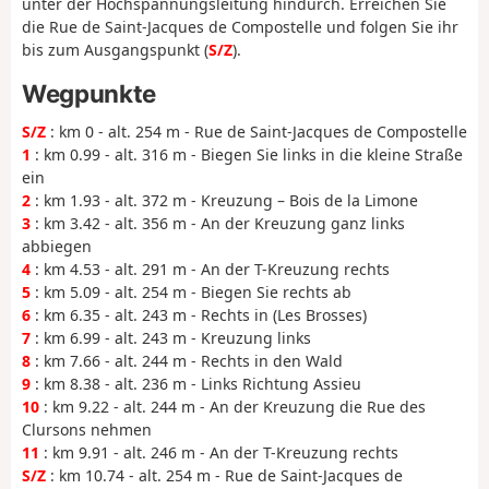
unter der Hochspannungsleitung hindurch. Erreichen Sie
die Rue de Saint-Jacques de Compostelle und folgen Sie ihr
bis zum Ausgangspunkt (
S/Z
).
Wegpunkte
S/Z
: km 0 - alt. 254 m - Rue de Saint-Jacques de Compostelle
1
: km 0.99 - alt. 316 m - Biegen Sie links in die kleine Straße
ein
2
: km 1.93 - alt. 372 m - Kreuzung – Bois de la Limone
3
: km 3.42 - alt. 356 m - An der Kreuzung ganz links
abbiegen
4
: km 4.53 - alt. 291 m - An der T-Kreuzung rechts
5
: km 5.09 - alt. 254 m - Biegen Sie rechts ab
6
: km 6.35 - alt. 243 m - Rechts in (Les Brosses)
7
: km 6.99 - alt. 243 m - Kreuzung links
8
: km 7.66 - alt. 244 m - Rechts in den Wald
9
: km 8.38 - alt. 236 m - Links Richtung Assieu
10
: km 9.22 - alt. 244 m - An der Kreuzung die Rue des
Clursons nehmen
11
: km 9.91 - alt. 246 m - An der T-Kreuzung rechts
S/Z
: km 10.74 - alt. 254 m - Rue de Saint-Jacques de