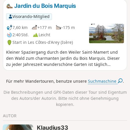
Jardin du Bois Marquis
Visorando-Mitglied
7,60 km
+177 m
-175 m
2:40 Std.
Leicht
Start in Les Côtes-d'Arey (Isère)
Kleiner Spaziergang durch den Weiler Saint-Mamert und
den Wald zum charmanten Jardin du Bois Marquis. Dieser
zu jeder Jahreszeit wunderschöne Garten ist täglich
kostenlos für die Öffentlichkeit zugänglich. Man kann dort
Pflanzen- und Baumsammlungen sowie einen Teich
Für mehr Wandertouren, benutze unsere
Suchmaschine
.
bewundern, in dem alle Arten von bunten Enten
herumtollen. Er ist als „bemerkenswerter Garten”
Die Beschreibungen und GPX-Daten dieser Tour sind Eigentum
klassifiziert und wurde ausgezeichnet.
des Autors/der Autorin. Bitte nicht ohne Genehmigung
kopieren.
AUTOR
Klaudius33