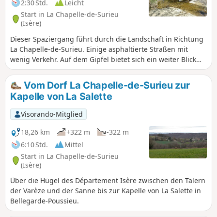
2:30 Std.
Leicht
Start in La Chapelle-de-Surieu
(Isère)
Dieser Spaziergang führt durch die Landschaft in Richtung
La Chapelle-de-Surieu. Einige asphaltierte Straßen mit
wenig Verkehr. Auf dem Gipfel bietet sich ein weiter Blick
auf die Monts du Pilat auf der einen Seite und auf die
Vercors-Kette auf der anderen. Wiesen und Ackerland.
Vom Dorf La Chapelle-de-Surieu zur
Achtung: eine Furt über die Sanne, die bei Hochwasser
Kapelle von La Salette
gemieden werden sollte.
Visorando-Mitglied
18,26 km
+322 m
-322 m
6:10 Std.
Mittel
Start in La Chapelle-de-Surieu
(Isère)
Über die Hügel des Département Isère zwischen den Tälern
der Varèze und der Sanne bis zur Kapelle von La Salette in
Bellegarde-Poussieu.