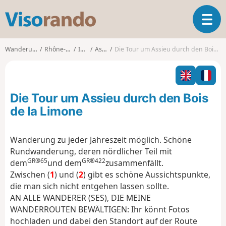
V
T
i
o
s
g
o
Wanderungen
Rhône-Alpes
Isère
Assieu
Die Tour um Assieu durch den Bois de la Limone
g
r
l
a
e
n
n
d
Die Tour um Assieu durch den Bois
a
o
v
de la Limone
i
g
Wanderung zu jeder Jahreszeit möglich. Schöne
a
Rundwanderung, deren nördlicher Teil mit
t
GR®65
GR®422
i
dem
und dem
zusammenfällt.
o
Zwischen (
1
) und (
2
) gibt es schöne Aussichtspunkte,
n
die man sich nicht entgehen lassen sollte.
AN ALLE WANDERER (SES), DIE MEINE
WANDERROUTEN BEWÄLTIGEN: Ihr könnt Fotos
hochladen und dabei den Standort auf der Route