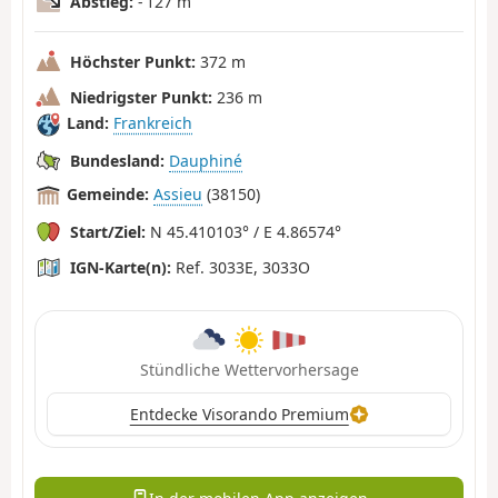
Abstieg:
- 127 m
Höchster Punkt:
372 m
Niedrigster Punkt:
236 m
Land:
Frankreich
Bundesland:
Dauphiné
Gemeinde:
Assieu
(38150)
Start/Ziel:
N 45.410103° / E 4.86574°
IGN-Karte(n):
Ref. 3033E, 3033O
Stündliche Wettervorhersage
Entdecke Visorando Premium