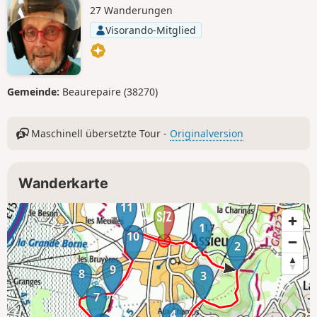
27 Wanderungen
Visorando-Mitglied
Gemeinde:
Beaurepaire (38270)
Maschinell übersetzte Tour -
Originalversion
Wanderkarte
11
1
10
2
9
8
3
7
4