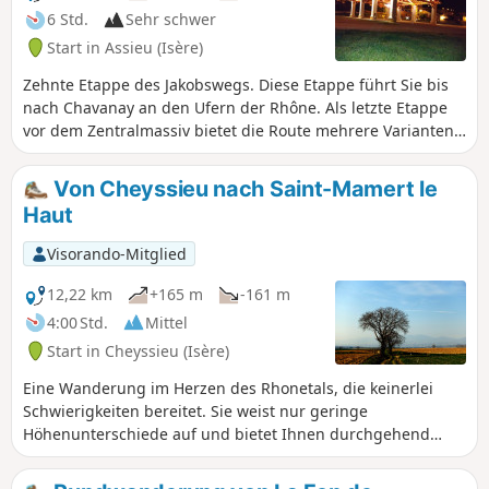
6 Std.
Sehr schwer
Start in Assieu (Isère)
Zehnte Etappe des Jakobswegs. Diese Etappe führt Sie bis
nach Chavanay an den Ufern der Rhône. Als letzte Etappe
vor dem Zentralmassiv bietet die Route mehrere Varianten
zwischen demGR® und den von den Jakobsweg-
Vereinigungen markierten Wegen. Bleiben Sie unbedingt
Von Cheyssieu nach Saint-Mamert le
auf demGR®65, um unnötige Umwege zu vermeiden. Es ist
Haut
vielleicht nicht der angenehmste Abschnitt des Weges, aber
einige Abschnitte wie Condrieu sind einen Abstecher wert.
Visorando-Mitglied
12,22 km
+165 m
-161 m
4:00 Std.
Mittel
Start in Cheyssieu (Isère)
Eine Wanderung im Herzen des Rhonetals, die keinerlei
Schwierigkeiten bereitet. Sie weist nur geringe
Höhenunterschiede auf und bietet Ihnen durchgehend
schöne Ausblicke auf die Gipfel des Pilat.