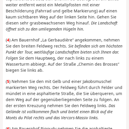
weiter entfernt weist ein Metallpfosten mit einer
Beschilderung (Fahrrad und gelbe Markierung) auf einen
kaum sichtbaren Weg auf der linken Seite hin. Gehen Sie
diesen sehr grasbewachsenen Weg hinauf.
Die Landschaft
öffnet sich zu den umliegenden Hügeln hin
.
(
4
) Am Bauernhof „La Gerbaudière“ angekommen, nehmen
Sie den breiten Feldweg rechts.
Sie befinden sich am höchsten
Punkt der Tour, weitläufige Landschaften bieten sich Ihnen dar.
Folgen Sie
dem Hauptweg, der nach links zu einem
Wasserturm abbiegt. Auf der Straße „Chemin des Brosses“
biegen Sie links ab.
(
5
) Nehmen Sie den mit Gelb und einer Jakobsmuschel
markierten Weg rechts. Der Feldweg führt durch Felder und
mündet in eine asphaltierte Straße, die Sie überqueren, um
dem Weg auf der gegenüberliegenden Seite zu folgen. An
der ersten Kreuzung nehmen Sie den Feldweg links.
Das
Gelände ist vollkommen flach und bietet einen Blick auf die
Monts du Pilat rechts und das Vercors-Massiv links.
(
6
) Am Bauernhof Rigoudy nehmen Sie die asphaltierte