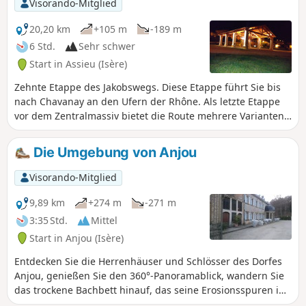
Visorando-Mitglied
WANDERROUTEN BEWÄLTIGEN: Ihr könnt
Fotos hochladen und dabei den Standort auf
20,20 km
+105 m
-189 m
der Route angeben.
6 Std.
Sehr schwer
Start in Assieu (Isère)
Zehnte Etappe des Jakobswegs. Diese Etappe führt Sie bis
nach Chavanay an den Ufern der Rhône. Als letzte Etappe
vor dem Zentralmassiv bietet die Route mehrere Varianten
zwischen demGR® und den von den Jakobsweg-
Vereinigungen markierten Wegen. Bleiben Sie unbedingt
Die Umgebung von Anjou
auf demGR®65, um unnötige Umwege zu vermeiden. Es ist
vielleicht nicht der angenehmste Abschnitt des Weges, aber
Visorando-Mitglied
einige Abschnitte wie Condrieu sind einen Abstecher wert.
9,89 km
+274 m
-271 m
3:35 Std.
Mittel
Start in Anjou (Isère)
Entdecken Sie die Herrenhäuser und Schlösser des Dorfes
Anjou, genießen Sie den 360°-Panoramablick, wandern Sie
das trockene Bachbett hinauf, das seine Erosionsspuren im
Tuff hinterlassen hat. Kehren Sie durch den Wald zurück,