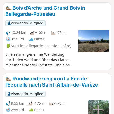
Bois d'Arche und Grand Bois in
Bellegarde-Poussieu
Visorando-Mitglied
10,24 km
+102 m
-97 m
3:15 Std.
Mittel
Start in Bellegarde-Poussieu (Isère)
Eine sehr angenehme Wanderung
durch den Wald und über das Plateau
mit einer Orientierungstafel und einem
Panoramablick, der vom Pilat-Massiv
über den Vercors und das Rhonetal bis
Rundwanderung von La Fon de
zu den Savoyer Alpen reicht. Achtung,
l'Écouelle nach Saint-Alban-de-Varèze
da fast die Hälfte der Strecke auf einem
Waldweg verläuft, ist es besser, diese
Visorando-Mitglied
Wanderung nicht bei Regenwetter und
auch einige Tage danach zu
8,55 km
+175 m
-176 m
unternehmen.
2:55 Std.
Leicht