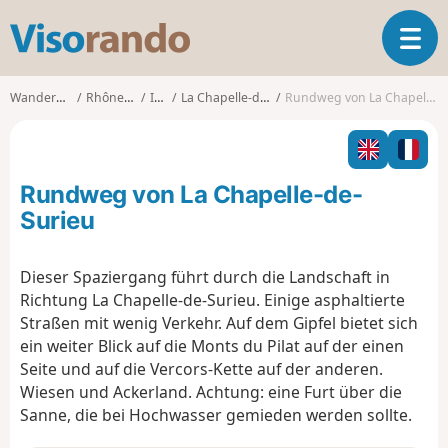
V
T
i
o
s
g
o
Wanderungen
Rhône-Alpes
Isère
La Chapelle-de-Surieu
Rundweg von La Chapelle-de-Surieu
g
r
l
a
e
n
n
d
Rundweg von La Chapelle-de-
a
o
v
Surieu
i
g
Dieser Spaziergang führt durch die Landschaft in
a
Richtung La Chapelle-de-Surieu. Einige asphaltierte
t
i
Straßen mit wenig Verkehr. Auf dem Gipfel bietet sich
o
ein weiter Blick auf die Monts du Pilat auf der einen
n
Seite und auf die Vercors-Kette auf der anderen.
Wiesen und Ackerland. Achtung: eine Furt über die
Sanne, die bei Hochwasser gemieden werden sollte.