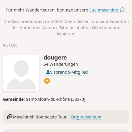
um die freie Aussicht von den Bergkämmen zu genießen,
Für mehr Wandertouren, benutze unsere
Suchmaschine
.
bevor Sie wieder nach Anjou hinuntersteigen. Bitte
beachten Sie, dass diese Wanderung bei sehr starken
Die Beschreibungen und GPX-Daten dieser Tour sind Eigentum
Regenfällen nicht möglich ist, da das Bachbett dann nicht
des Autors/der Autorin. Bitte nicht ohne Genehmigung
mehr trocken wäre.
kopieren.
AUTOR
dougere
54 Wanderungen
Visorando-Mitglied
Gemeinde:
Saint-Alban-du-Rhône (38370)
Maschinell übersetzte Tour -
Originalversion