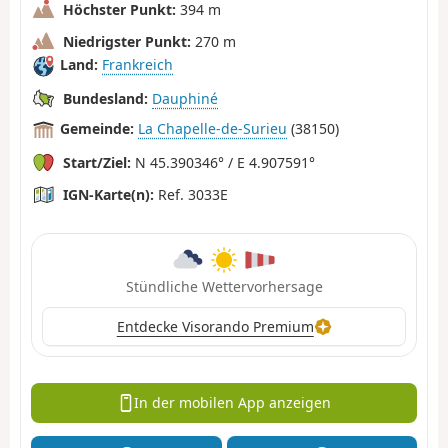
Höchster Punkt:
394 m
Niedrigster Punkt:
270 m
Land:
Frankreich
Bundesland:
Dauphiné
Gemeinde:
La Chapelle-de-Surieu
(38150)
Start/Ziel:
N 45.390346° / E 4.907591°
IGN-Karte(n):
Ref. 3033E
Stündliche Wettervorhersage
Entdecke Visorando Premium
In der mobilen App anzeigen