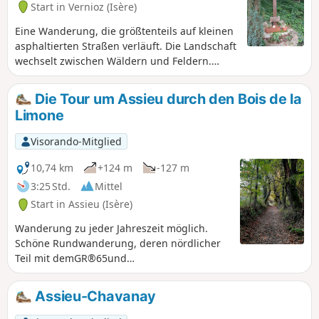
Start in Vernioz (Isère)
Eine Wanderung, die größtenteils auf kleinen
asphaltierten Straßen verläuft. Die Landschaft
wechselt zwischen Wäldern und Feldern.
Außer einer steilen Steigung zu Beginn der
Wanderung sind keine Schwierigkeiten zu
Die Tour um Assieu durch den Bois de la
befürchten.
Limone
Visorando-Mitglied
10,74 km
+124 m
-127 m
3:25 Std.
Mittel
Start in Assieu (Isère)
Wanderung zu jeder Jahreszeit möglich.
Schöne Rundwanderung, deren nördlicher
Teil mit demGR®65und
demGR®422zusammenfällt. Zwischen (1)
und (2) gibt es schöne Aussichtspunkte, die
Assieu-Chavanay
man sich nicht entgehen lassen sollte. AN
ALLE WANDERER (SES), DIE MEINE