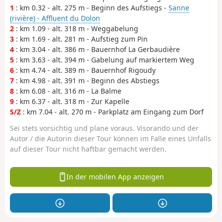
1
: km 0.32 - alt. 275 m - Beginn des Aufstiegs -
Sanne
(rivière) - Affluent du Dolon
2
: km 1.09 - alt. 318 m - Weggabelung
3
: km 1.69 - alt. 281 m - Aufstieg zum Pin
4
: km 3.04 - alt. 386 m - Bauernhof La Gerbaudière
5
: km 3.63 - alt. 394 m - Gabelung auf markiertem Weg
6
: km 4.74 - alt. 389 m - Bauernhof Rigoudy
7
: km 4.98 - alt. 391 m - Beginn des Abstiegs
8
: km 6.08 - alt. 316 m - La Balme
9
: km 6.37 - alt. 318 m - Zur Kapelle
S/Z
: km 7.04 - alt. 270 m - Parkplatz am Eingang zum Dorf
Sei stets vorsichtig und plane voraus. Visorando und der
Autor / die Autorin dieser Tour können im Falle eines Unfalls
auf dieser Tour nicht haftbar gemacht werden.
In der mobilen App anzeigen