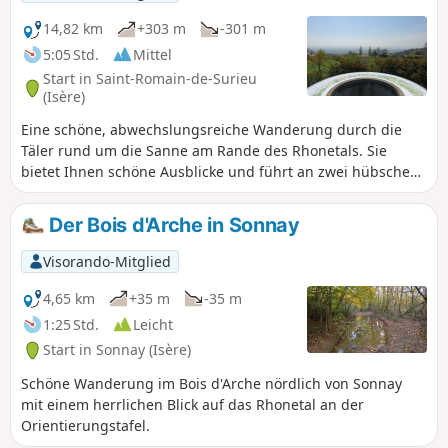
14,82 km
+303 m
-301 m
5:05 Std.
Mittel
Start in Saint-Romain-de-Surieu
(Isère)
Eine schöne, abwechslungsreiche Wanderung durch die
Täler rund um die Sanne am Rande des Rhonetals. Sie
bietet Ihnen schöne Ausblicke und führt an zwei hübschen
Kapellen vorbei. Achtung! Bei starkem Regen ist von dieser
Wanderung abzuraten, da drei Furten zu überqueren sind.
Der Bois d'Arche in Sonnay
Visorando-Mitglied
4,65 km
+35 m
-35 m
1:25 Std.
Leicht
Start in Sonnay (Isère)
Schöne Wanderung im Bois d'Arche nördlich von Sonnay
mit einem herrlichen Blick auf das Rhonetal an der
Orientierungstafel.