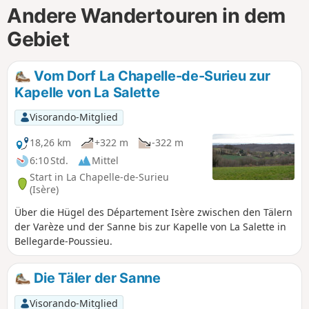
Andere Wandertouren in dem
Gebiet
Vom Dorf La Chapelle-de-Surieu zur
Kapelle von La Salette
Visorando-Mitglied
18,26 km
+322 m
-322 m
6:10 Std.
Mittel
Start in La Chapelle-de-Surieu
(Isère)
Über die Hügel des Département Isère zwischen den Tälern
der Varèze und der Sanne bis zur Kapelle von La Salette in
Bellegarde-Poussieu.
Die Täler der Sanne
Visorando-Mitglied