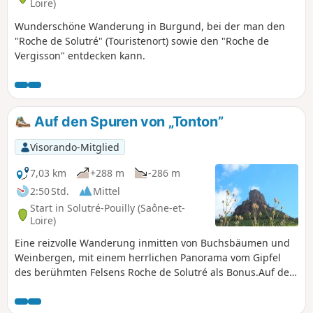
Loire)
Wunderschöne Wanderung in Burgund, bei der man den
"Roche de Solutré" (Touristenort) sowie den "Roche de
Vergisson" entdecken kann.
Auf den Spuren von „Tonton”
Visorando-Mitglied
7,03 km
+288 m
-286 m
2:50 Std.
Mittel
Start in Solutré-Pouilly (Saône-et-
Loire)
Eine reizvolle Wanderung inmitten von Buchsbäumen und
Weinbergen, mit einem herrlichen Panorama vom Gipfel
des berühmten Felsens Roche de Solutré als Bonus.Auf dem
Rückweg im Norden können Sie den offiziellen Weg und
den Touristenstrom verlassen. Es ist nicht mehr möglich,