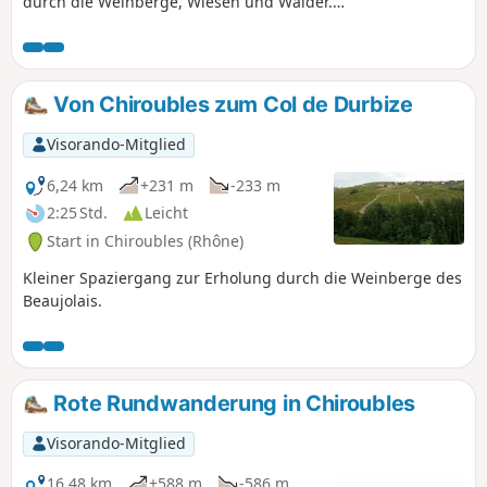
durch die Weinberge, Wiesen und Wälder.
Herrliche Aussichtspunkte. Blaue
Markierungen.
Von Chiroubles zum Col de Durbize
Visorando-Mitglied
6,24 km
+231 m
-233 m
2:25 Std.
Leicht
Start in Chiroubles (Rhône)
Kleiner Spaziergang zur Erholung durch die Weinberge des
Beaujolais.
Rote Rundwanderung in Chiroubles
Visorando-Mitglied
16,48 km
+588 m
-586 m