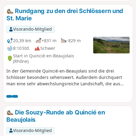
sein Fahrzeug auf dem Parkplatz am Ausgangspunkt der
Wanderung zu parken. Es gibt andere Möglichkeiten weiter
Rundgang zu den drei Schlössern und
oben.
St. Marie
Visorando-Mitglied
20,39 km
+831 m
-829 m
8:10 Std.
Schwer
Start in Quincié-en-Beaujolais
(Rhône)
In der Gemeinde Quincié-en-Beaujolais sind die drei
Schlösser besonders sehenswert. Außerdem durchquert
man eine sehr abwechslungsreiche Landschaft, die aus
Weinbergen, Wäldern und Wiesen besteht. Der Rundweg
der drei Schlösser ist sehr gut ausgeschildert und besteht
aus vier mehr oder weniger langen Varianten.
Die Souzy-Runde ab Quincié en
Beaujolais
Visorando-Mitglied