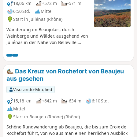
18,06 km
+572 m
-571 m
6:50 Std.
Mittel
Start in Juliénas (Rhône)
Wanderung im Beaujolais, durch
Weinberge und Wälder, ausgehend von
Juliénas in der Nähe von Belleville.
Diese Wanderung kann verkürzt oder
verlängert werden (siehe
Beschreibung).
Das Kreuz von Rochefort von Beaujeu
aus gesehen
Visorando-Mitglied
15,18 km
+642 m
-634 m
6:10 Std.
Mittel
Start in Beaujeu (Rhône) (Rhône)
Schöne Rundwanderung ab Beaujeu, die bis zum Croix de
Rochefort führt, von wo aus man einen herrlichen Ausblick