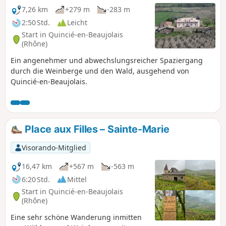
7,26 km
+279 m
-283 m
2:50 Std.
Leicht
Start in Quincié-en-Beaujolais
(Rhône)
Ein angenehmer und abwechslungsreicher Spaziergang
durch die Weinberge und den Wald, ausgehend von
Quincié-en-Beaujolais.
Place aux Filles – Sainte-Marie
Visorando-Mitglied
16,47 km
+567 m
-563 m
6:20 Std.
Mittel
Start in Quincié-en-Beaujolais
(Rhône)
Eine sehr schöne Wanderung inmitten