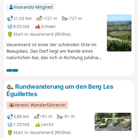
Visorando-Mitglied
21,03 km
+727 m
-727 m
8:05 Std.
Schwer
Start in Vauxrenard (Rhône)
Vauxrenard ist einer der schönsten Orte im
Beaujolais. Das Dorf liegt am Rande eines
natürlichen Kar, das sich in Richtung Juliénas
und das Saône-Tal neigt. Diese Wanderung
bietet Ihnen eine abwechslungsreiche Strecke
zwischen steilen Weinbergen, herrlichen
Wäldern und Panoramablicken bis zu den
Rundwanderung um den Berg Les
Alpen bei klarem Wetter.
Éguillettes
Verein/ Wanderführer/in
3,86 km
+91 m
-91 m
1:20 Std.
Leicht
Start in Vauxrenard (Rhône)