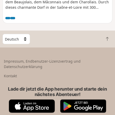
dem Beaujolais, dem Mâconnais und dem Charollais. Durch
dieses charmante Dorf in der Saône-et-Loire mit 300
Einwohnern führt dieser Ausflug und bietet eine echte
Auszeit in der Natur, nur einen Katzensprung von der Stadt
entfernt.
W
Z
ä
u
h
r
l
ü
e
Impressum, Endbenutzer-Lizenzvertrag und
c
e
Datenschutzerklärung
k
i
n
n
Kontakt
a
L
c
a
Lade dir jetzt die App herunter und starte dein
h
n
nächstes Abenteuer!
o
d
b
A
G
e
p
o
n
p
o