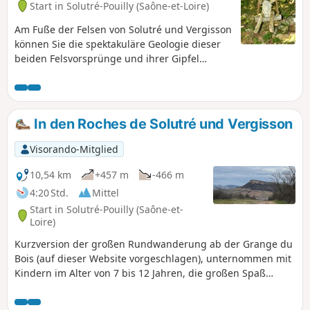
Start in Solutré-Pouilly (Saône-et-Loire)
Am Fuße der Felsen von Solutré und Vergisson
können Sie die spektakuläre Geologie dieser
beiden Felsvorsprünge und ihrer Gipfel
bewundern. Sie genießen einen herrlichen
Panoramablick auf das Beaujolais, das Saône-
Tal und das Val Lamartine.Auf dieser langen
Wanderung folgen Sie demFernwanderweg
In den Roches de Solutré und Vergisson
GR®®76durch den kühlen Wald Bois des
Bruyères.Auf dem Rückweg können Sie von
Visorando-Mitglied
der Grange du Bois und dem Gipfel des Mont
de Pouilly aus Chasselas, Mâcon, das Saône-
10,54 km
+457 m
-466 m
Tal und sogar die Alpen bewundern.
4:20 Std.
Mittel
Start in Solutré-Pouilly (Saône-et-
Loire)
Kurzversion der großen Rundwanderung ab der Grange du
Bois (auf dieser Website vorgeschlagen), unternommen mit
Kindern im Alter von 7 bis 12 Jahren, die großen Spaß
daran hatten!