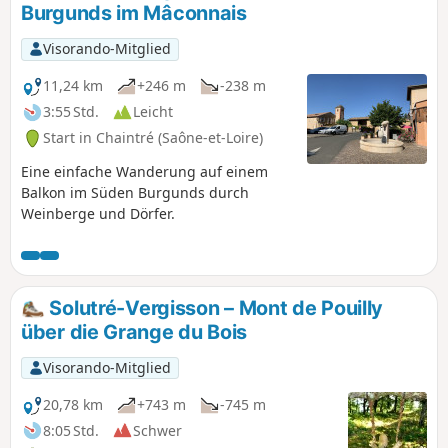
Burgunds im Mâconnais
Visorando-Mitglied
11,24 km
+246 m
-238 m
3:55 Std.
Leicht
Start in Chaintré (Saône-et-Loire)
Eine einfache Wanderung auf einem
Balkon im Süden Burgunds durch
Weinberge und Dörfer.
Solutré-Vergisson – Mont de Pouilly
über die Grange du Bois
Visorando-Mitglied
20,78 km
+743 m
-745 m
8:05 Std.
Schwer