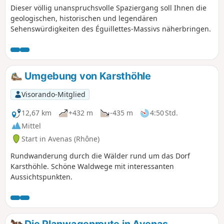
Dieser völlig unanspruchsvolle Spaziergang soll Ihnen die
geologischen, historischen und legendären
Sehenswürdigkeiten des Éguillettes-Massivs näherbringen.
Umgebung von Karsthöhle
Visorando-Mitglied
12,67 km
+432 m
-435 m
4:50 Std.
Mittel
Start in Avenas (Rhône)
Rundwanderung durch die Wälder rund um das Dorf
Karsthöhle. Schöne Waldwege mit interessanten
Aussichtspunkten.
Die Planwagenroute in Avenas