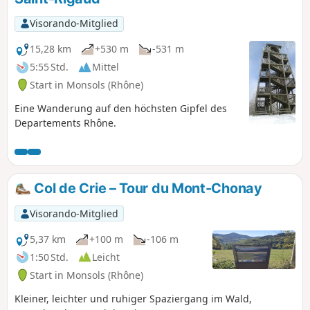
Visorando-Mitglied
15,28 km
+530 m
-531 m
5:55 Std.
Mittel
Start in Monsols (Rhône)
Eine Wanderung auf den höchsten Gipfel des
Departements Rhône.
Col de Crie – Tour du Mont-Chonay
Visorando-Mitglied
5,37 km
+100 m
-106 m
1:50 Std.
Leicht
Start in Monsols (Rhône)
Kleiner, leichter und ruhiger Spaziergang im Wald,