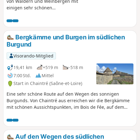
von Wäldern und Weinbergen mit
einigen sehr schönen
Aussichtspunkten. Wenn Sie diese
Wanderung zur richtigen Tageszeit und
zur richtigen Jahreszeit unternehmen,
können Sie außerdem zahlreiche
Bergkämme und Burgen im südlichen
Wildtiere beobachten.
Burgund
Visorando-Mitglied
19,41 km
+519 m
-518 m
7:00 Std.
Mittel
Start in Chaintré (Saône-et-Loire)
Eine sehr schöne Route auf den Wegen des sonnigen
Burgunds. Von Chaintré aus erreichen wir die Bergkämme
mit schönen Aussichtspunkten, im Bois de Fée, auf dem
Mont de Pouilly und in La Grange du Bois. Unterwegs
kommen wir an mehreren schönen Schlössern vorbei, dem
Château des Rontés, dem Château de Chasselas, dem
Château de Leynes und dem Château de Lavérnette.
Auf den Wegen des südlichen