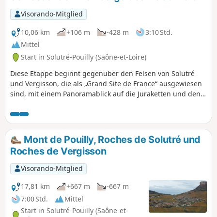
Visorando-Mitglied
10,06 km
+106 m
-428 m
3:10 Std.
Mittel
Start in Solutré-Pouilly (Saône-et-Loire)
Diese Etappe beginnt gegenüber den Felsen von Solutré
und Vergisson, die als „Grand Site de France“ ausgewiesen
sind, mit einem Panoramablick auf die Juraketten und den
Mont Blanc. Man durchquert zwei Naturschutzgebiete von
ökologischem, faunistischem und floristischem Interesse
(ZNIEFF) sowie renommierte Weinberge (Pouilly-Fuissé,
Pouilly-Vinzelles), von denen aus man die Schlösser von
Mont de Pouilly, Roches de Solutré und
Chasselas und Vinzelles überblickt.
Roches de Vergisson
Visorando-Mitglied
17,81 km
+667 m
-667 m
7:00 Std.
Mittel
Start in Solutré-Pouilly (Saône-et-