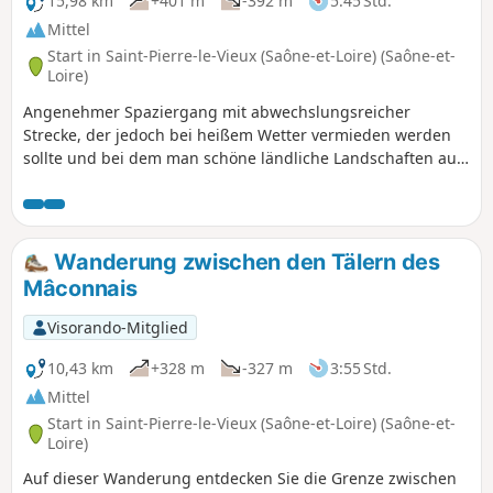
15,98 km
+401 m
-392 m
5:45 Std.
Mittel
Start in Saint-Pierre-le-Vieux (Saône-et-Loire) (Saône-et-
Loire)
Angenehmer Spaziergang mit abwechslungsreicher
Strecke, der jedoch bei heißem Wetter vermieden werden
sollte und bei dem man schöne ländliche Landschaften auf
beiden Seiten der beiden Täler bewundern kann. Diese
Route folgt zunächst ansteigenden Bergrücken, durchquert
dann den kleinen Weiler Nuzillet, bevor sie auf einen
abfallenden Bergrücken trifft, der durch Saint-Christophe-
Wanderung zwischen den Tälern des
la-Montagne führt. Insgesamt erwarten Sie 6 km Aufstieg
Mâconnais
und 9 km Abstieg.
Visorando-Mitglied
10,43 km
+328 m
-327 m
3:55 Std.
Mittel
Start in Saint-Pierre-le-Vieux (Saône-et-Loire) (Saône-et-
Loire)
Auf dieser Wanderung entdecken Sie die Grenze zwischen