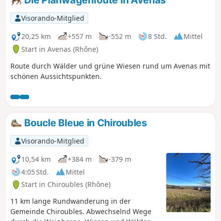
Visorando-Mitglied
20,25 km
+557 m
-552 m
8 Std.
Mittel
Start in Avenas (Rhône)
Route durch Wälder und grüne Wiesen rund um Avenas mit
schönen Aussichtspunkten.
Boucle Bleue in Chiroubles
Visorando-Mitglied
10,54 km
+384 m
-379 m
4:05 Std.
Mittel
Start in Chiroubles (Rhône)
11 km lange Rundwanderung in der
Gemeinde Chiroubles. Abwechselnd Wege