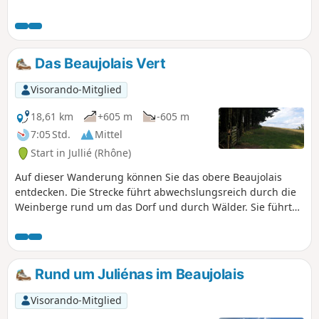
Das Beaujolais Vert
Visorando-Mitglied
18,61 km
+605 m
-605 m
7:05 Std.
Mittel
Start in Jullié (Rhône)
Auf dieser Wanderung können Sie das obere Beaujolais
entdecken. Die Strecke führt abwechslungsreich durch die
Weinberge rund um das Dorf und durch Wälder. Sie führt
uns bis zur Orientierungstafel von Rontécolon, dem
höchsten Punkt der Strecke, und vorbei am Col de la
Sibérie, wo sich eine Stele zum Gedenken an die Märtyrer
der Résistance befindet.
Rund um Juliénas im Beaujolais
Visorando-Mitglied