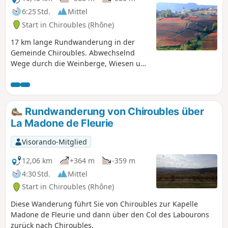
6:25 Std.
Mittel
Start in Chiroubles (Rhône)
17 km lange Rundwanderung in der
Gemeinde Chiroubles. Abwechselnd
Wege durch die Weinberge, Wiesen und
Wälder. Herrliche Aussichtspunkte auf
die Saône-Ebene und bis zum Mont
Blanc.
Rundwanderung von Chiroubles über
La Madone de Fleurie
Visorando-Mitglied
12,06 km
+364 m
-359 m
4:30 Std.
Mittel
Start in Chiroubles (Rhône)
Diese Wanderung führt Sie von Chiroubles zur Kapelle
Madone de Fleurie und dann über den Col des Labourons
zurück nach Chiroubles.