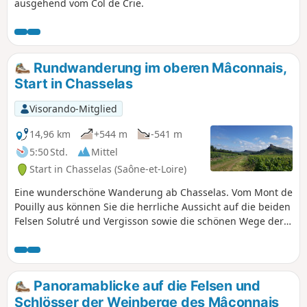
ausgehend vom Col de Crie.
Rundwanderung im oberen Mâconnais,
Start in Chasselas
Visorando-Mitglied
14,96 km
+544 m
-541 m
5:50 Std.
Mittel
Start in Chasselas (Saône-et-Loire)
Eine wunderschöne Wanderung ab Chasselas. Vom Mont de
Pouilly aus können Sie die herrliche Aussicht auf die beiden
Felsen Solutré und Vergisson sowie die schönen Wege der
Grange du Bois genießen. Sie entdecken die
Weinbaulandschaft sowie die Felder und Wälder der Region
mit der Grange du Bois. Eine sportliche Wanderung, die
Liebhaber der freien Natur begeistern wird.
Panoramablicke auf die Felsen und
Schlösser der Weinberge des Mâconnais