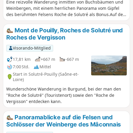
Eine reizvolle Wanderung inmitten von Buchsbäumen und
Weinbergen, mit einem herrlichen Panorama vom Gipfel
des berühmten Felsens Roche de Solutré als Bonus.Auf dem
Rückweg im Norden können Sie den offiziellen Weg und
den Touristenstrom verlassen. Es ist nicht mehr möglich,
Mont de Pouilly, Roches de Solutré und
sein Fahrzeug auf dem Parkplatz am Ausgangspunkt der
Roches de Vergisson
Wanderung zu parken. Es gibt andere Möglichkeiten weiter
oben.
Visorando-Mitglied
17,81 km
+667 m
-667 m
7:00 Std.
Mittel
Start in Solutré-Pouilly (Saône-et-
Loire)
Wunderschöne Wanderung in Burgund, bei der man den
"Roche de Solutré" (Touristenort) sowie den "Roche de
Vergisson" entdecken kann.
Panoramablicke auf die Felsen und
Schlösser der Weinberge des Mâconnais