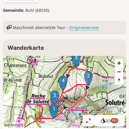
Gemeinde:
Buhl (68530)
Maschinell übersetzte Tour -
Originalversion
Wanderkarte
3
2
4
5
1
3D
NEU
K
Attributions