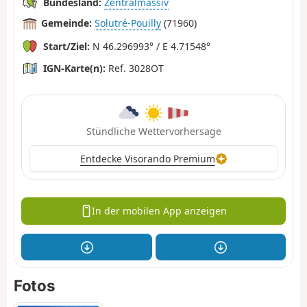
Bundesland:
Zentralmassiv
Gemeinde:
Solutré-Pouilly
(71960)
Start/Ziel:
N 46.296993° / E 4.71548°
IGN-Karte(n):
Ref. 3028OT
Stündliche Wettervorhersage
Entdecke Visorando Premium
In der mobilen App anzeigen
Fotos