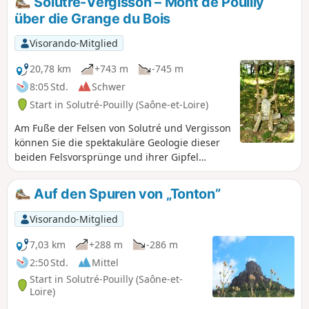
Solutré-Vergisson – Mont de Pouilly
über die Grange du Bois
Visorando-Mitglied
20,78 km
+743 m
-745 m
8:05 Std.
Schwer
Start in Solutré-Pouilly (Saône-et-Loire)
Am Fuße der Felsen von Solutré und Vergisson
können Sie die spektakuläre Geologie dieser
beiden Felsvorsprünge und ihrer Gipfel
bewundern. Sie genießen einen herrlichen
Panoramablick auf das Beaujolais, das Saône-
Auf den Spuren von „Tonton”
Tal und das Val Lamartine.Auf dieser langen
Wanderung folgen Sie demFernwanderweg
Visorando-Mitglied
GR®®76durch den kühlen Wald Bois des
Bruyères.Auf dem Rückweg können Sie von
7,03 km
+288 m
-286 m
der Grange du Bois und dem Gipfel des Mont
2:50 Std.
Mittel
de Pouilly aus Chasselas, Mâcon, das Saône-
Start in Solutré-Pouilly (Saône-et-
Tal und sogar die Alpen bewundern.
Loire)