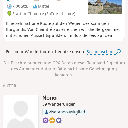
7:00 Std.
Mittel
Start in Chaintré (Saône-et-Loire)
Eine sehr schöne Route auf den Wegen des sonnigen
Burgunds. Von Chaintré aus erreichen wir die Bergkämme
mit schönen Aussichtspunkten, im Bois de Fée, auf dem
Mont de Pouilly und in La Grange du Bois. Unterwegs
kommen wir an mehreren schönen Schlössern vorbei, dem
Für mehr Wandertouren, benutze unsere
Suchmaschine
.
Château des Rontés, dem Château de Chasselas, dem
Château de Leynes und dem Château de Lavérnette.
Die Beschreibungen und GPX-Daten dieser Tour sind Eigentum
des Autors/der Autorin. Bitte nicht ohne Genehmigung
kopieren.
AUTOR
Nono
59 Wanderungen
Visorando-Mitglied