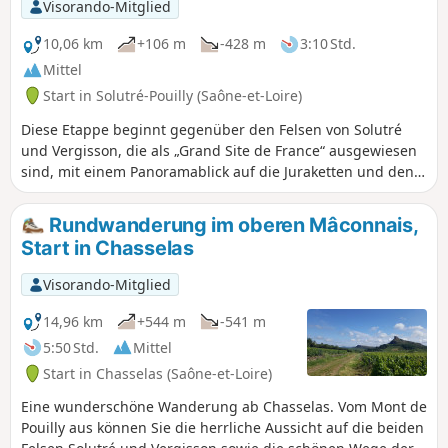
Visorando-Mitglied
10,06 km
+106 m
-428 m
3:10 Std.
Mittel
Start in Solutré-Pouilly (Saône-et-Loire)
Diese Etappe beginnt gegenüber den Felsen von Solutré
und Vergisson, die als „Grand Site de France“ ausgewiesen
sind, mit einem Panoramablick auf die Juraketten und den
Mont Blanc. Man durchquert zwei Naturschutzgebiete von
ökologischem, faunistischem und floristischem Interesse
Rundwanderung im oberen Mâconnais,
(ZNIEFF) sowie renommierte Weinberge (Pouilly-Fuissé,
Start in Chasselas
Pouilly-Vinzelles), von denen aus man die Schlösser von
Chasselas und Vinzelles überblickt.
Visorando-Mitglied
14,96 km
+544 m
-541 m
5:50 Std.
Mittel
Start in Chasselas (Saône-et-Loire)
Eine wunderschöne Wanderung ab Chasselas. Vom Mont de
Pouilly aus können Sie die herrliche Aussicht auf die beiden