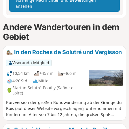
Vorherige Nachrichten und Bewertungen
ansehen
Andere Wandertouren in dem
Gebiet
In den Roches de Solutré und Vergisson
Visorando-Mitglied
10,54 km
+457 m
-466 m
4:20 Std.
Mittel
Start in Solutré-Pouilly (Saône-et-
Loire)
Kurzversion der großen Rundwanderung ab der Grange du
Bois (auf dieser Website vorgeschlagen), unternommen mit
Kindern im Alter von 7 bis 12 Jahren, die großen Spaß
daran hatten!