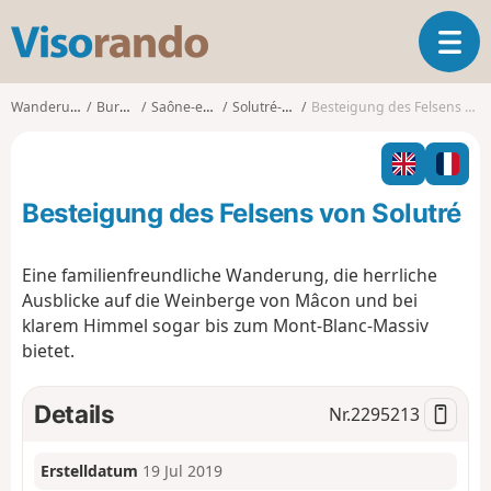
V
T
i
o
s
g
o
Wanderungen
Burgund
Saône-et-Loire
Solutré-Pouilly
Besteigung des Felsens von Solutré
g
r
l
a
e
n
n
d
Besteigung des Felsens von Solutré
a
o
v
i
Eine familienfreundliche Wanderung, die herrliche
g
Ausblicke auf die Weinberge von Mâcon und bei
a
klarem Himmel sogar bis zum Mont-Blanc-Massiv
t
bietet.
i
o
n
Details
Nr.
2295213
Erstelldatum
19 Jul 2019