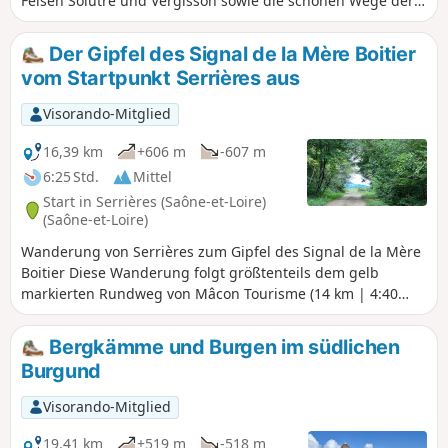
Felsen Solutré und Vergisson sowie die schönen Wege der
Grange du Bois genießen. Sie entdecken die
Weinbaulandschaft sowie die Felder und Wälder der Region
Der Gipfel des Signal de la Mère Boitier
mit der Grange du Bois. Eine sportliche Wanderung, die
vom Startpunkt Serrières aus
Liebhaber der freien Natur begeistern wird.
Visorando-Mitglied
16,39 km
+606 m
-607 m
6:25 Std.
Mittel
Start in Serrières (Saône-et-Loire)
(Saône-et-Loire)
Wanderung von Serrières zum Gipfel des Signal de la Mère
Boitier Diese Wanderung folgt größtenteils dem gelb
markierten Rundweg von Mâcon Tourisme (14 km | 4:40
Std. zu Fuß), der hier heruntergeladen werden kann, und
teilweise dem blau markierten Rundweg Crêtes von Mère
Bergkämme und Burgen im südlichen
Boitier zum Weiler Les Guérins.
Burgund
Visorando-Mitglied
19,41 km
+519 m
-518 m