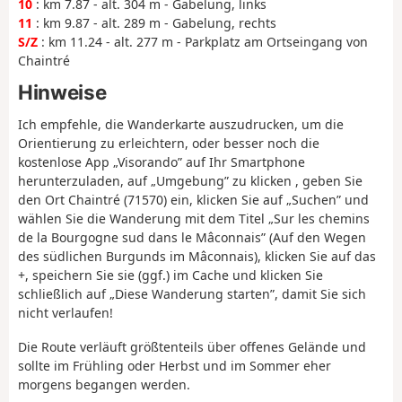
10
: km 7.87 - alt. 304 m - Gabelung, links
11
: km 9.87 - alt. 289 m - Gabelung, rechts
S/Z
: km 11.24 - alt. 277 m - Parkplatz am Ortseingang von
Chaintré
Hinweise
Ich empfehle, die Wanderkarte auszudrucken, um die
Orientierung zu erleichtern, oder besser noch die
kostenlose App „Visorando” auf Ihr Smartphone
herunterzuladen, auf „Umgebung” zu klicken , geben Sie
den Ort Chaintré (71570) ein, klicken Sie auf „Suchen” und
wählen Sie die Wanderung mit dem Titel „Sur les chemins
de la Bourgogne sud dans le Mâconnais” (Auf den Wegen
des südlichen Burgunds im Mâconnais), klicken Sie auf das
+, speichern Sie sie (ggf.) im Cache und klicken Sie
schließlich auf „Diese Wanderung starten”, damit Sie sich
nicht verlaufen!
Die Route verläuft größtenteils über offenes Gelände und
sollte im Frühling oder Herbst und im Sommer eher
morgens begangen werden.