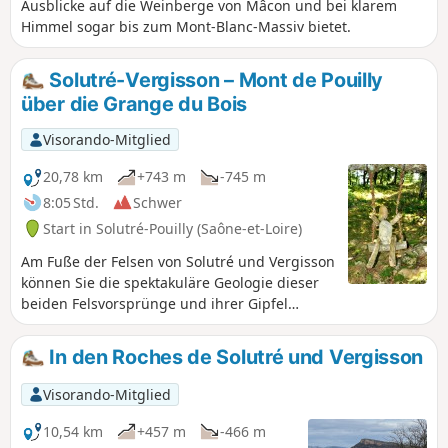
Ausblicke auf die Weinberge von Mâcon und bei klarem
Himmel sogar bis zum Mont-Blanc-Massiv bietet.
Solutré-Vergisson – Mont de Pouilly
über die Grange du Bois
Visorando-Mitglied
20,78 km
+743 m
-745 m
8:05 Std.
Schwer
Start in Solutré-Pouilly (Saône-et-Loire)
Am Fuße der Felsen von Solutré und Vergisson
können Sie die spektakuläre Geologie dieser
beiden Felsvorsprünge und ihrer Gipfel
bewundern. Sie genießen einen herrlichen
Panoramablick auf das Beaujolais, das Saône-
In den Roches de Solutré und Vergisson
Tal und das Val Lamartine.Auf dieser langen
Wanderung folgen Sie demFernwanderweg
Visorando-Mitglied
GR®®76durch den kühlen Wald Bois des
Bruyères.Auf dem Rückweg können Sie von
10,54 km
+457 m
-466 m