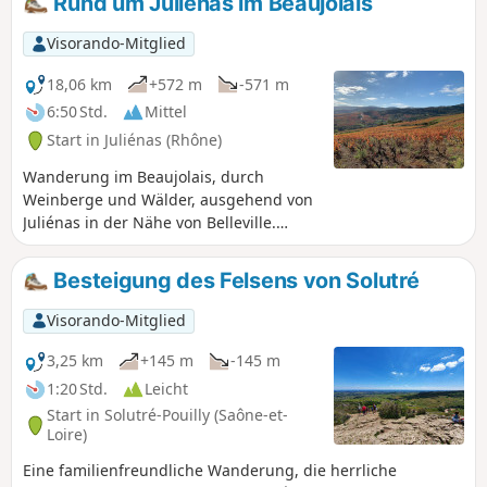
Rund um Juliénas im Beaujolais
mit der Grange du Bois. Eine sportliche Wanderung, die
Liebhaber der freien Natur begeistern wird.
Visorando-Mitglied
18,06 km
+572 m
-571 m
6:50 Std.
Mittel
Start in Juliénas (Rhône)
Wanderung im Beaujolais, durch
Weinberge und Wälder, ausgehend von
Juliénas in der Nähe von Belleville.
Diese Wanderung kann verkürzt oder
verlängert werden (siehe
Besteigung des Felsens von Solutré
Beschreibung).
Visorando-Mitglied
3,25 km
+145 m
-145 m
1:20 Std.
Leicht
Start in Solutré-Pouilly (Saône-et-
Loire)
Eine familienfreundliche Wanderung, die herrliche