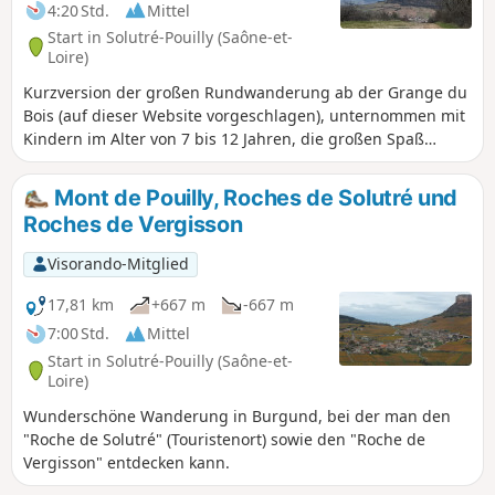
der Grange du Bois und dem Gipfel des Mont
4:20 Std.
Mittel
de Pouilly aus Chasselas, Mâcon, das Saône-
Start in Solutré-Pouilly (Saône-et-
Tal und sogar die Alpen bewundern.
Loire)
Kurzversion der großen Rundwanderung ab der Grange du
Bois (auf dieser Website vorgeschlagen), unternommen mit
Kindern im Alter von 7 bis 12 Jahren, die großen Spaß
daran hatten!
Mont de Pouilly, Roches de Solutré und
Roches de Vergisson
Visorando-Mitglied
17,81 km
+667 m
-667 m
7:00 Std.
Mittel
Start in Solutré-Pouilly (Saône-et-
Loire)
Wunderschöne Wanderung in Burgund, bei der man den
"Roche de Solutré" (Touristenort) sowie den "Roche de
Vergisson" entdecken kann.