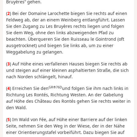
Bruyères“ gehen.
(
2
) Bei der Domaine Larochette biegen Sie rechts auf einen
Feldweg ab, der an einem Weinberg entlangführt. Lassen
Sie den Zugang zu Les Bruyères rechts liegen und folgen
Sie dem Weg, ohne den links abzweigenden Pfad zu
beachten. Überqueren Sie den Ruisseau le Gointrond (oft
ausgetrocknet) und biegen Sie links ab, um zu einer
Weggabelung zu gelangen.
(
3
) Auf Höhe eines verfallenen Hauses biegen Sie rechts ab
und steigen auf einer kleinen asphaltierten Straße, die sich
nach Norden schlängelt, hinauf.
GR®76D
(
4
) Erreichen Sie den
und folgen Sie ihm nach links in
Richtung Les Rontés, Richtung Westen. An der Gabelung
auf Höhe des Château des Rontés gehen Sie rechts weiter in
den Wald.
(
5
) Im Wald von Fée, auf Höhe einer Barriere auf der linken
Seite, nehmen Sie den Weg in der Wiese, der in der Nähe
einer Orientierungstafel vorbeiführt. Dazu biegen Sie auf