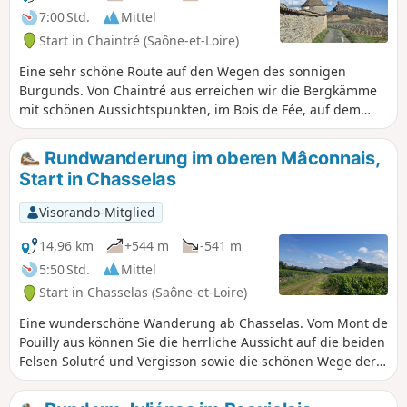
7:00 Std.
Mittel
Start in Chaintré (Saône-et-Loire)
Eine sehr schöne Route auf den Wegen des sonnigen
Burgunds. Von Chaintré aus erreichen wir die Bergkämme
mit schönen Aussichtspunkten, im Bois de Fée, auf dem
Mont de Pouilly und in La Grange du Bois. Unterwegs
kommen wir an mehreren schönen Schlössern vorbei, dem
Rundwanderung im oberen Mâconnais,
Château des Rontés, dem Château de Chasselas, dem
Start in Chasselas
Château de Leynes und dem Château de Lavérnette.
Visorando-Mitglied
14,96 km
+544 m
-541 m
5:50 Std.
Mittel
Start in Chasselas (Saône-et-Loire)
Eine wunderschöne Wanderung ab Chasselas. Vom Mont de
Pouilly aus können Sie die herrliche Aussicht auf die beiden
Felsen Solutré und Vergisson sowie die schönen Wege der
Grange du Bois genießen. Sie entdecken die
Weinbaulandschaft sowie die Felder und Wälder der Region