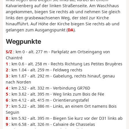
Kalvarienberg auf der linken Straßenseite. Am Waschhaus
angekommen, biegen Sie rechts ab und nehmen Sie gleich
links den grasbewachsenen Weg, der steil zur Kirche
hinaufführt. Auf Höhe der Kirche biegen Sie rechts ab und
gelangen zum Ausgangspunkt (
DA
).
Wegpunkte
S/Z
: km 0 - alt. 277 m - Parkplatz am Ortseingang von
Chaintré
1
: km 0.6 - alt. 258 m - Rechts Richtung Les Petites Bruyères
2
: km 1.04 - alt. 259 m - Feldweg rechts
3
: km 1.67 - alt. 292 m - Gabelung, rechts hinauf, genau
nach Norden
4
: km 2.52 - alt. 332 m - Verbindung GR76D
5
: km 3.62 - alt. 395 m - Weg links zum Bois de Fée
6
: km 4.12 - alt. 415 m - Orientierungstafel
7
: km 5.22 - alt. 386 m - Links, an einem Ort namens Bois
Seguin
8
: km 5.92 - alt. 395 m - Biegen Sie kurz vor der D31 links ab
9
: km 6.58 - alt. 326 m - Calvaire de Chasselas