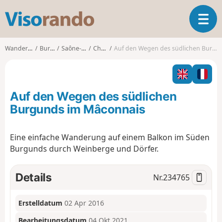
V
T
i
o
s
g
o
Wanderungen
Burgund
Saône-et-Loire
Chaintré
Auf den Wegen des südlichen Burgunds im Mâconnais
g
r
l
a
e
n
n
d
Auf den Wegen des südlichen
a
o
v
Burgunds im Mâconnais
i
g
Eine einfache Wanderung auf einem Balkon im Süden
a
Burgunds durch Weinberge und Dörfer.
t
i
o
Details
Nr.
234765
n
Erstelldatum
02 Apr 2016
Bearbeitungsdatum
04 Okt 2021