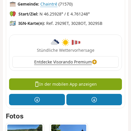
Gemeinde:
Chaintré
(71570)
Start/Ziel:
N 46.25928° / E 4.761248°
IGN-Karte(n):
Ref. 2929ET, 3028OT, 3029SB
Stündliche Wettervorhersage
Entdecke Visorando Premium
In der mobilen App anzeigen
Fotos