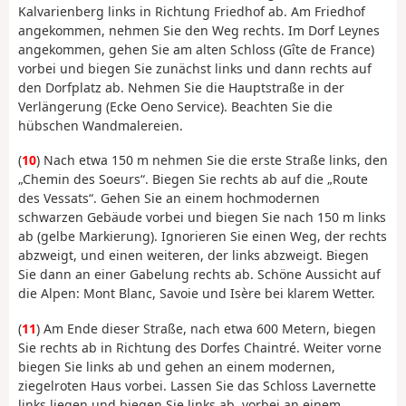
Kalvarienberg links in Richtung Friedhof ab. Am Friedhof
angekommen, nehmen Sie den Weg rechts. Im Dorf Leynes
angekommen, gehen Sie am alten Schloss (Gîte de France)
vorbei und biegen Sie zunächst links und dann rechts auf
den Dorfplatz ab. Nehmen Sie die Hauptstraße in der
Verlängerung (Ecke Oeno Service). Beachten Sie die
hübschen Wandmalereien.
(
10
) Nach etwa 150 m nehmen Sie die erste Straße links, den
„Chemin des Soeurs“. Biegen Sie rechts ab auf die „Route
des Vessats“. Gehen Sie an einem hochmodernen
schwarzen Gebäude vorbei und biegen Sie nach 150 m links
ab (gelbe Markierung). Ignorieren Sie einen Weg, der rechts
abzweigt, und einen weiteren, der links abzweigt. Biegen
Sie dann an einer Gabelung rechts ab. Schöne Aussicht auf
die Alpen: Mont Blanc, Savoie und Isère bei klarem Wetter.
(
11
) Am Ende dieser Straße, nach etwa 600 Metern, biegen
Sie rechts ab in Richtung des Dorfes Chaintré. Weiter vorne
biegen Sie links ab und gehen an einem modernen,
ziegelroten Haus vorbei. Lassen Sie das Schloss Lavernette
links liegen und biegen Sie links ab, vorbei an einem