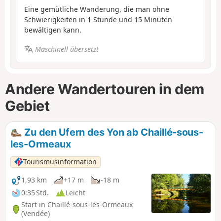
Eine gemütliche Wanderung, die man ohne
Schwierigkeiten in 1 Stunde und 15 Minuten
bewältigen kann.
Maschinell übersetzt
Andere Wandertouren in dem
Gebiet
Zu den Ufern des Yon ab Chaillé-sous-
les-Ormeaux
Tourismusinformation
1,93 km
+17 m
-18 m
0:35 Std.
Leicht
Start in Chaillé-sous-les-Ormeaux
(Vendée)