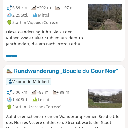
6,39 km
+202 m
-197 m
2:25 Std.
Mittel
Start in Vigeois (Corrèze)
Diese Wanderung führt Sie zu den
Ruinen zweier alter Mühlen aus dem 18.
Jahrhundert, die am Bach Brezou erbaut
wurden. Dort können Sie alte
Mühlsteine, Deiche, Zufuhrkanäle und
die Ruinen des Gebäudes der Moulin de
la Forêt mit den Eingängen unter der
Rundwanderung „Boucle du Gour Noir“
Mühle sehen.
Visorando-Mitglied
5,06 km
+88 m
-88 m
1:40 Std.
Leicht
Start in Uzerche (Corrèze)
Auf dieser schönen kleinen Wanderung können Sie die Ufer
des Flusses Vézère entdecken. Stromabwärts der Stadt