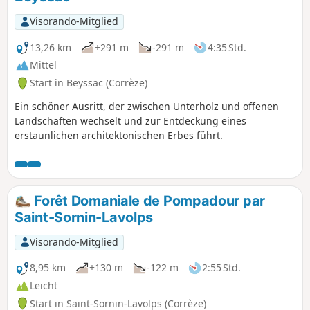
Kartäusermönchen in ihrem heutigen Zustand wieder
aufgebaut wurde.Sie werden auch den 1457 erbauten
Visorando-Mitglied
Étang de La Rechèze entdecken, der als Stausee zur
Speisung des Canal des Moines (1457) diente.Heute ist es
13,26 km
+291 m
-291 m
4:35 Std.
eine Einrichtung für Menschen mit geistiger Behinderung.
Mittel
Start in Beyssac (Corrèze)
Ein schöner Ausritt, der zwischen Unterholz und offenen
Landschaften wechselt und zur Entdeckung eines
erstaunlichen architektonischen Erbes führt.
Forêt Domaniale de Pompadour par
Saint-Sornin-Lavolps
Visorando-Mitglied
8,95 km
+130 m
-122 m
2:55 Std.
Leicht
Start in Saint-Sornin-Lavolps (Corrèze)