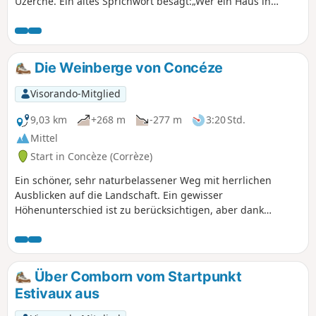
Uzerche. Ein altes Sprichwort besagt:„Wer ein Haus in
Uzerche hat, hat ein Schloss im Limousin“.
Die Weinberge von Concéze
Visorando-Mitglied
9,03 km
+268 m
-277 m
3:20 Std.
Mittel
Start in Concèze (Corrèze)
Ein schöner, sehr naturbelassener Weg mit herrlichen
Ausblicken auf die Landschaft. Ein gewisser
Höhenunterschied ist zu berücksichtigen, aber dank
verschiedener Abzweigungen lässt sich die ursprünglich 11
Kilometer lange Strecke auf 8 oder 6 Kilometer verkürzen.
Über Comborn vom Startpunkt
Estivaux aus