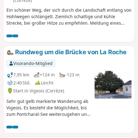
(Corrèze)
Ein schöner Weg, der sich durch die Landschaft entlang von
Hohlwegen schlängelt. Ziemlich schattige und kühle
Strecke, bei großer Hitze zu empfehlen. Meldung eines
Nutzers vom 28. Oktober 2024:Aufgrund der Unwetter der
letzten Monate ist der Weg ab „La Brégère“ durch eine
kommunale Verordnung für Radfahrer und Wanderer
gesperrt. Die beiden Brücken über den Bach Habriat sind
Rundweg um die Brücke von La Roche
nämlich unpassierbar. Ein Reparaturtermin wurde nicht
genannt.
Visorando-Mitglied
7,95 km
+124 m
-123 m
2:40 Std.
Leicht
Start in Vigeois (Corrèze)
Sehr gut gelb markierte Wanderung ab
Vigeois. Es besteht die Möglichkeit, bis
zum Pontcharal-See weiterzugehen und
diesen zu umrunden.