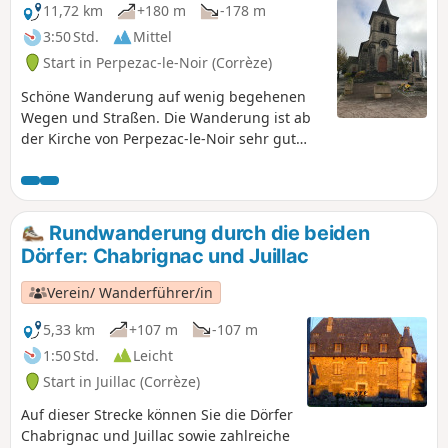
11,72 km
+180 m
-178 m
3:50 Std.
Mittel
Start in Perpezac-le-Noir (Corrèze)
Schöne Wanderung auf wenig begehenen
Wegen und Straßen. Die Wanderung ist ab
der Kirche von Perpezac-le-Noir sehr gut
gelb markiert.
Rundwanderung durch die beiden
Dörfer: Chabrignac und Juillac
Verein/ Wanderführer/in
5,33 km
+107 m
-107 m
1:50 Std.
Leicht
Start in Juillac (Corrèze)
Auf dieser Strecke können Sie die Dörfer
Chabrignac und Juillac sowie zahlreiche