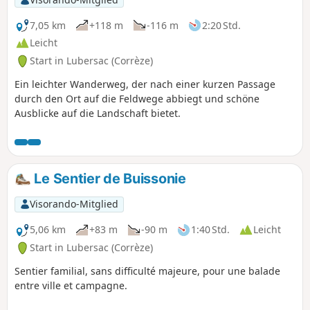
7,05 km
+118 m
-116 m
2:20 Std.
Leicht
Start in Lubersac (Corrèze)
Ein leichter Wanderweg, der nach einer kurzen Passage
durch den Ort auf die Feldwege abbiegt und schöne
Ausblicke auf die Landschaft bietet.
Le Sentier de Buissonie
Visorando-Mitglied
5,06 km
+83 m
-90 m
1:40 Std.
Leicht
Start in Lubersac (Corrèze)
Sentier familial, sans difficulté majeure, pour une balade
entre ville et campagne.