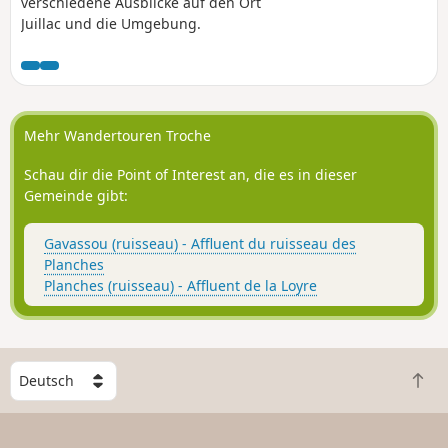
verschiedene Ausblicke auf den Ort
Juillac und die Umgebung.
Mehr Wandertouren Troche
Schau dir die Point of Interest an, die es in dieser
Gemeinde gibt:
Gavassou (ruisseau) - Affluent du ruisseau des
Planches
Planches (ruisseau) - Affluent de la Loyre
W
Z
ä
u
h
r
l