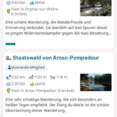
3:45 Std.
Mittel
Start in Orgnac-sur-Vézère
(Corrèze)
Eine schöne Wanderung, die Wanderfreude und
Erinnerung verbindet. Sie wandeln auf den Spuren dieser
so jungen Widerstandskämpfer gegen die Nazi-Besatzung,
die ihr Leben für unsere Freiheit gegeben haben. Vielen
Dank an euch: Mario, Charles, Athos, Edouard, Raymond,
Léon, André, Jacques, Jean, Marcel, Guy Jules, Gaston.....
Damit wir nicht vergessen.
Staatswald von Arnac-Pompadour
Visorando-Mitglied
6,92 km
+123 m
-118 m
2:20 Std.
Leicht
Start in Arnac-Pompadour (Corrèze)
Eine sehr schattige Wanderung, die sich besonders an
heißen Tagen empfiehlt. Der Étang du Merle ist die schöne
Überraschung dieser Wanderung.