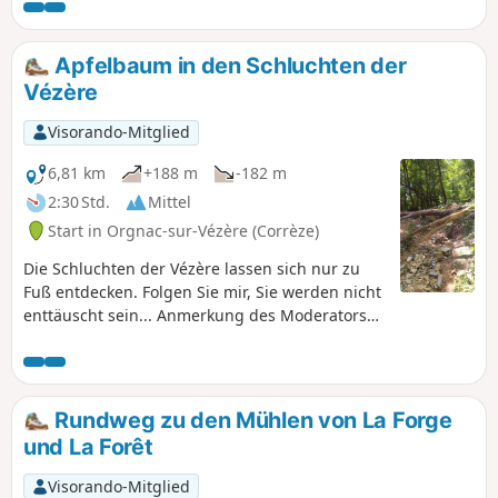
Apfelbaum in den Schluchten der
Vézère
Visorando-Mitglied
6,81 km
+188 m
-182 m
2:30 Std.
Mittel
Start in Orgnac-sur-Vézère (Corrèze)
Die Schluchten der Vézère lassen sich nur zu
Fuß entdecken. Folgen Sie mir, Sie werden nicht
enttäuscht sein... Anmerkung des Moderators
Die Wanderung scheint auf einigen Abschnitten
nicht mehr möglich zu sein. Siehe Bewertungen
Rundweg zu den Mühlen von La Forge
und La Forêt
Visorando-Mitglied