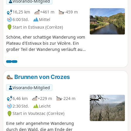
Visorando-Mitglied
16,25 km
+461 m
-459 m
6:00 Std.
Mittel
Start in Estivaux (Corrèze)
Schöne, eher schattige Wanderung vom
Plateau d'Estivaux bis zur Vézère. Ein
großer Teil der Wanderung verläuft auf
Wegen, darunter derGR®46. Einige
Abschnitte sind nicht markiert. Von der
Wanderung aus kann man das Schloss
Comborn oberhalb der Vézère sehen.
Brunnen von Crozes
Visorando-Mitglied
6,46 km
+229 m
-224 m
2:30 Std.
Leicht
Start in Voutezac (Corrèze)
Eine sehr angenehme Wanderung
durch den Wald, die am Ende der