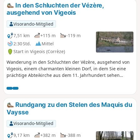
In den Schluchten der Vézère,
ausgehend von Vigeois
Visorando-Mitglied
7,51 km
+115 m
-119 m
2:30 Std.
Mittel
Start in Vigeois (Corrèze)
Wanderung in den Schluchten der Vézère, ausgehend von
Vigeois, einem charmanten kleinen Dorf, in dem Sie eine
prächtige Abteikirche aus dem 11. Jahrhundert sehen
können, die nach dem Hundertjährigen Krieg 1489 zerstört
und wieder aufgebaut wurde. Auf dieser Strecke kommen
Sie am ehemaligen Krankenhaus (1840) vorbei, überqueren
die alte Brücke (12. Jahrhundert, bekannt als Pont des
Rundgang zu den Stelen des Maquis du
Anglais) und umrunden Fachwerkhäuser. Etwas weiter
Vaysse
entfernt befindet sich eine ehemalige Karderie.
Visorando-Mitglied
9,17 km
+382 m
-388 m