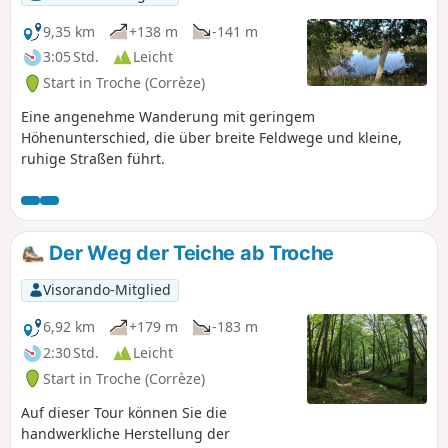
9,35 km
+138 m
-141 m
3:05 Std.
Leicht
Start in Troche (Corrèze)
Eine angenehme Wanderung mit geringem
Höhenunterschied, die über breite Feldwege und kleine,
ruhige Straßen führt.
Der Weg der Teiche ab Troche
Visorando-Mitglied
6,92 km
+179 m
-183 m
2:30 Std.
Leicht
Start in Troche (Corrèze)
Auf dieser Tour können Sie die
handwerkliche Herstellung der