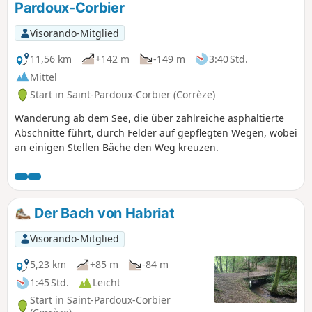
Pardoux-Corbier
Visorando-Mitglied
11,56 km
+142 m
-149 m
3:40 Std.
Mittel
Start in Saint-Pardoux-Corbier (Corrèze)
Wanderung ab dem See, die über zahlreiche asphaltierte
Abschnitte führt, durch Felder auf gepflegten Wegen, wobei
an einigen Stellen Bäche den Weg kreuzen.
Der Bach von Habriat
Visorando-Mitglied
5,23 km
+85 m
-84 m
1:45 Std.
Leicht
Start in Saint-Pardoux-Corbier