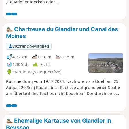
„Couade“ entdecken oder
wiederentdecken, einem
symbolträchtigen Gegenstand der
Gemeinde Troche, der früher in jedem
Haushalt zu finden war.
Chartreuse du Glandier und Canal des
Moines
Visorando-Mitglied
4,22 km
+110 m
-115 m
1:30 Std.
Leicht
Start in Beyssac (Corrèze)
Rückmeldung vom 19.12.2024. Nach wie vor aktuell am 25.
August 2025.(!) Route ab La Rechèze aufgrund einer Spalte
am Überlauf des Teiches nicht begehbar. Der durch eine
kommunale Verordnung gesperrte Weg kann nicht
überquert werden.Auf dieser schönen Wanderung
entdecken Sie die 1219 gegründete Kartause von Glandier,
die damals „Notre-Dame du Glandier“ hieß, während der
Ehemalige Kartause von Glandier in
Revolution von 1789 zerstört und 1869 von den
Beyssac