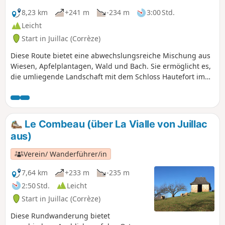
kann mit einem Bummel durch die Straßen von Juillac
fortgesetzt werden, zwischen seinen charakteristischen
8,23 km
+241 m
-234 m
3:00 Std.
Häusern mit Schieferdächern.
Leicht
Start in Juillac (Corrèze)
Diese Route bietet eine abwechslungsreiche Mischung aus
Wiesen, Apfelplantagen, Wald und Bach. Sie ermöglicht es,
die umliegende Landschaft mit dem Schloss Hautefort im
Westen und den Kalksteinhügeln von Ayen Yssandon und
Saint-Robert zu entdecken.
Le Combeau (über La Vialle von Juillac
aus)
Verein/ Wanderführer/in
7,64 km
+233 m
-235 m
2:50 Std.
Leicht
Start in Juillac (Corrèze)
Diese Rundwanderung bietet