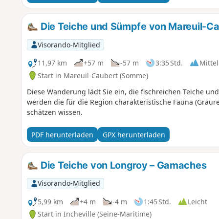
Die Teiche und Sümpfe von Mareuil-C
Visorando-Mitglied
11,97 km
+57 m
-57 m
3:35 Std.
Mittel
Start in Mareuil-Caubert (Somme)
Diese Wanderung lädt Sie ein, die fischreichen Teiche u
werden die für die Region charakteristische Fauna (Graur
schätzen wissen.
PDF herunterladen
GPX herunterladen
Die Teiche von Longroy – Gamaches
Visorando-Mitglied
5,99 km
+4 m
-4 m
1:45 Std.
Leicht
Start in Incheville (Seine-Maritime)