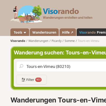
V
i
s
o
r
a
Tools
Wandertouren
Hilfe ↗
Viso
rando
Prem
n
Visorando
Wanderungen
Picardy
Somme
Tours-en-Vimeu
d
o
Wanderung suchen: Tours-en-Vime
Filter
NEU
Wanderungen Tours-en-Vim