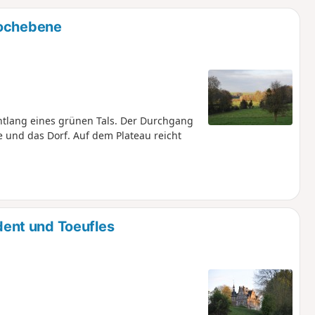
u
n
Hochebene
m
tlang eines grünen Tals. Der Durchgang
e und das Dorf. Auf dem Plateau reicht
ent und Toeufles