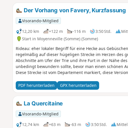
Der Vorhang von Favery, Kurzfassung
Visorando-Mitglied
12,20 km
+122 m
-116 m
3:50 Std.
Mit
Start in Moyenneville (Somme) (Somme)
Rideau: eher lokaler Begriff für eine Hecke aus Gebüschen
regelmäßig auf dieser hügeligen Strecke im Herzen des g
Abschnitte am Ufer der Trie und ihre Furt in der Nähe d
unbedingt bewundern sollte, bevor man einen schönen Auf
Diese Strecke ist vom Departement markiert, diese Version 
PDF herunterladen
GPX herunterladen
La Quercitaine
Visorando-Mitglied
12,74 km
+63 m
-63 m
3:50 Std.
Mittel