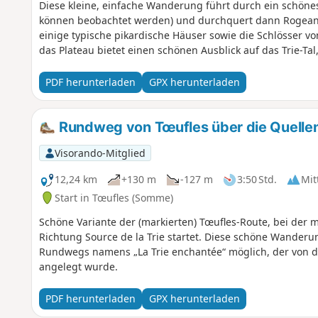
Diese kleine, einfache Wanderung führt durch ein schöne
können beobachtet werden) und durchquert dann Rogeant
einige typische pikardische Häuser sowie die Schlösser vo
das Plateau bietet einen schönen Ausblick auf das Trie-Ta
PDF herunterladen
GPX herunterladen
Rundweg von Tœufles über die Quellen
Visorando-Mitglied
12,24 km
+130 m
-127 m
3:50 Std.
Mit
Start in Tœufles (Somme)
Schöne Variante der (markierten) Tœufles-Route, bei der 
Richtung Source de la Trie startet. Diese schöne Wanderun
Rundwegs namens „La Trie enchantée“ möglich, der vo
angelegt wurde.
PDF herunterladen
GPX herunterladen