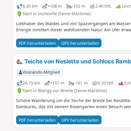
8,30 km
+108 m
-102 m
2:40 Std.
Leic
Start in Incheville (Seine-Maritime)
Liebhaber des Waldes und von Spaziergängen am Wasser
Energie inmitten dieser wohltuenden Natur. Am Ufer erwar
PDF herunterladen
GPX herunterladen
Teiche von Neslette und Schloss Ram
Visorando-Mitglied
20,73 km
+157 m
-161 m
6:20 Std.
Sc
Start in Blangy-sur-Bresle (Seine-Maritime)
Schöne Wanderung um die Teiche der Bresle bei Neslette
Rambures, das mit seinem Rosengarten einen Besuch wert
PDF herunterladen
GPX herunterladen