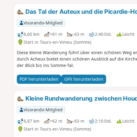
Das Tal der Auteux und die Picardie-
Visorando-Mitglied
8,60 km
+61 m
-63 m
2:40 Std.
Leicht
Start in Tours-en-Vimeu (Somme)
Diese kleine Wanderung führt über einen schönen Weg en
durch Acheux bietet einen schönen Ausblick auf die Kirch
der Blick bis ins Somme-Tal.
PDF herunterladen
GPX herunterladen
Kleine Rundwanderung zwischen Houd
Visorando-Mitglied
6,87 km
+62 m
-63 m
2:10 Std.
Leicht
Start in Tours-en-Vimeu (Somme)