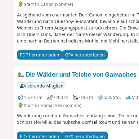
Start in Cahon (Somme)
Ausgehend vom charmanten Dorf Cahon, eingebettet im Tal
Wanderung nach Quesnoy-le-Montant, bevor Sie auf sch
Weiden zu Ihrem Ausgangspunkt zurückkehren. Die Einw
sich Quercitains, daher der Name dieser Wanderung. In Ca
eine noch in Betrieb befindliche Mühle, die Mehl herstellt
„Avocette” reserviert ist, das in Quesnoy-le-Montant, ab
verkauft wird. Eine Wanderung, die Gastronomie und Kult
PDF herunterladen
GPX herunterladen
Die Wälder und Teiche von Gamaches
Visorando-Mitglied
15,74 km
+203 m
-196 m
5:05 Std.
Mit
Start in Gamaches (Somme)
Wanderung rund um Gamaches, entlang seiner Teiche und
Schloss Floriville, das hübsche Dorf Hélicourt und seinen 
PDF herunterladen
GPX herunterladen