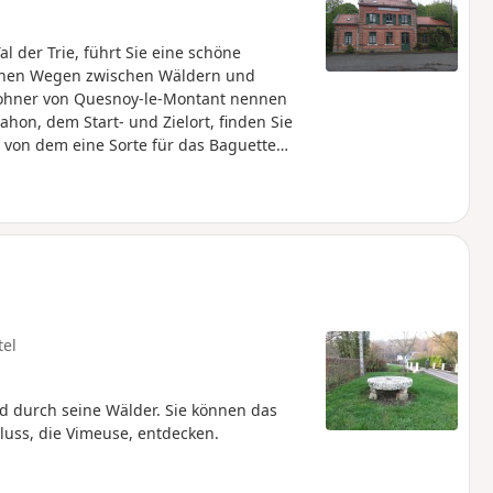
 der Trie, führt Sie eine schöne
önen Wegen zwischen Wäldern und
ohner von Quesnoy-le-Montant nennen
hon, dem Start- und Zielort, finden Sie
, von dem eine Sorte für das Baguette
er auch in anderen Bäckereien der Somme
urerbe verbindet.
tel
 durch seine Wälder. Sie können das
Fluss, die Vimeuse, entdecken.