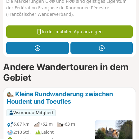
Die Markierungen GR® und PR® sind geistiges Eigentum
der Fédération Française de Randonnée Pédestre
(Französischer Wanderverband).
In der mobilen App anzeigen
Andere Wandertouren in dem
Gebiet
Kleine Rundwanderung zwischen
Houdent und Toeufles
Visorando-Mitglied
6,87 km
+62 m
-63 m
2:10 Std.
Leicht