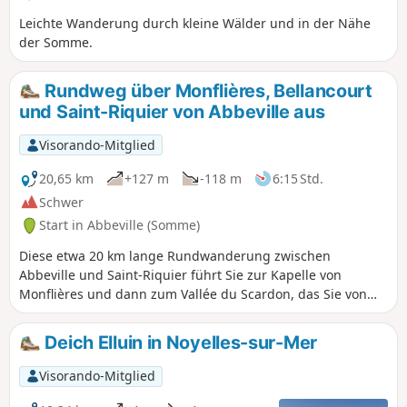
Leichte Wanderung durch kleine Wälder und in der Nähe
der Somme.
Rundweg über Monflières, Bellancourt
und Saint-Riquier von Abbeville aus
Visorando-Mitglied
20,65 km
+127 m
-118 m
6:15 Std.
Schwer
Start in Abbeville (Somme)
Diese etwa 20 km lange Rundwanderung zwischen
Abbeville und Saint-Riquier führt Sie zur Kapelle von
Monflières und dann zum Vallée du Scardon, das Sie von
oben sehen können, bevor Sie über die Traverse du
Ponthieu zurückkehren.
Deich Elluin in Noyelles-sur-Mer
Visorando-Mitglied