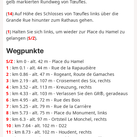
gelb markierten Rundweg von Tœufles.
(
14
) Auf Höhe des Schlosses von Tœufles links über die
Grande Rue hinunter zum Rathaus gehen.
(
1
) Halten Sie sich links, um wieder zur Place du Hamel zu
gelangen (
S/Z
).
Wegpunkte
S/Z
: km 0 - alt. 42 m - Place du Hamel
1
: km 0.1 - alt. 44 m - Rue de la Rapaudière
2
: km 0.86 - alt. 47 m - Rogeant, Route de Gamaches
3
: km 2.19 - alt. 107 m - Croisement des Six, rechts
4
: km 3.52 - alt. 113 m - Kreuzung, rechts
5
: km 4.33 - alt. 103 m - Verlassen Sie den GR®, geradeaus
6
: km 4.95 - alt. 72 m - Rue des Bois
7
: km 5.25 - alt. 79 m - Rue de la Carrière
8
: km 5.73 - alt. 75 m - Place du Monument, links
9
: km 6.3 - alt. 97 m - Ortsteil Le Monchel, rechts
10
: km 7.64 - alt. 102 m - D22
11
: km 8.73 - alt. 102 m - Houdent, rechts