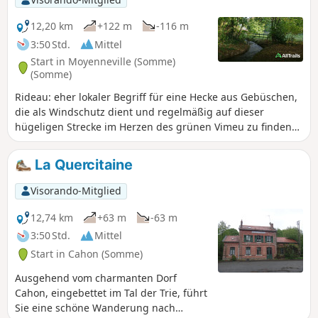
12,20 km
+122 m
-116 m
3:50 Std.
Mittel
Start in Moyenneville (Somme)
(Somme)
Rideau: eher lokaler Begriff für eine Hecke aus Gebüschen,
die als Windschutz dient und regelmäßig auf dieser
hügeligen Strecke im Herzen des grünen Vimeu zu finden
ist. Schöne Abschnitte am Ufer der Trie und ihre Furt in der
Nähe des Herrenhauses von Chaussoy, die man unbedingt
La Quercitaine
bewundern sollte, bevor man einen schönen Aufstieg im
Unterholz in Angriff nimmt. Diese Strecke ist vom
Visorando-Mitglied
Departement markiert, diese Version ist verkürzt.
12,74 km
+63 m
-63 m
3:50 Std.
Mittel
Start in Cahon (Somme)
Ausgehend vom charmanten Dorf
Cahon, eingebettet im Tal der Trie, führt
Sie eine schöne Wanderung nach