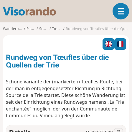
V
T
i
o
s
g
o
Wanderungen
Picardy
Somme
Tœufles
Rundweg von Tœufles über die Quellen der Trie
g
r
l
a
e
n
n
d
Rundweg von Tœufles über die
a
o
v
Quellen der Trie
i
g
Schöne Variante der (markierten) Tœufles-Route, bei
a
der man in entgegengesetzter Richtung in Richtung
t
i
Source de la Trie startet. Diese schöne Wanderung ist
o
seit der Einrichtung eines Rundwegs namens „La Trie
n
enchantée“ möglich, der von der Communauté de
Communes du Vimeu angelegt wurde.