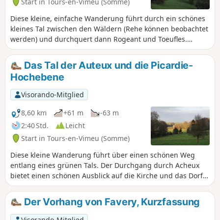
Start in Tours-en-Vimeu (Somme)
Diese kleine, einfache Wanderung führt durch ein schönes
kleines Tal zwischen den Wäldern (Rehe können beobachtet
werden) und durchquert dann Rogeant und Toeufles.
Bemerkenswert sind einige typische pikardische Häuser
sowie die Schlösser von Rogeant und Toeufles. Der Aufstieg
Das Tal der Auteux und die Picardie-
auf das Plateau bietet einen schönen Ausblick auf das Trie-
Hochebene
Tal, bevor es zurück nach Houdent geht.
Visorando-Mitglied
8,60 km
+61 m
-63 m
2:40 Std.
Leicht
Start in Tours-en-Vimeu (Somme)
Diese kleine Wanderung führt über einen schönen Weg
entlang eines grünen Tals. Der Durchgang durch Acheux
bietet einen schönen Ausblick auf die Kirche und das Dorf.
Auf dem Plateau reicht der Blick bis ins Somme-Tal.
Der Vorhang von Favery, Kurzfassung
Visorando-Mitglied