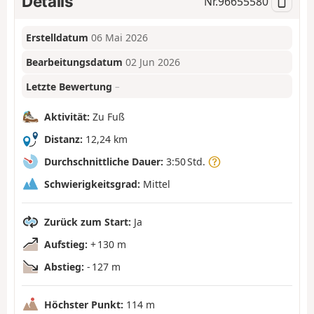
Details
Nr.
96655580
Erstelldatum
06 Mai 2026
Bearbeitungsdatum
02 Jun 2026
Letzte Bewertung
–
Aktivität:
Zu Fuß
Distanz:
12,24 km
Durchschnittliche Dauer:
3:50 Std.
Schwierigkeitsgrad:
Mittel
Zurück zum Start:
Ja
Aufstieg:
+ 130 m
Abstieg:
- 127 m
Höchster Punkt:
114 m