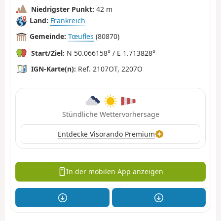
Niedrigster Punkt:
42 m
Land:
Frankreich
Gemeinde:
Tœufles
(80870)
Start/Ziel:
N 50.066158° / E 1.713828°
IGN-Karte(n):
Ref. 2107OT, 2207O
Stündliche Wettervorhersage
Entdecke Visorando Premium
In der mobilen App anzeigen