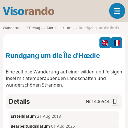
V
T
i
o
s
g
o
Wanderungen
Bretagne
Morbihan
Hœdic
Rundgang um die Île d'Hœdic
g
r
l
a
e
n
n
d
Rundgang um die Île d'Hœdic
a
o
v
i
Eine zeitlose Wanderung auf einer wilden und felsigen
g
Insel mit atemberaubenden Landschaften und
a
wunderschönen Stränden.
t
i
o
Details
Nr.
1406544
n
Erstelldatum
21 Aug 2018
Bearbeitungsdatum
01 Aug 2025