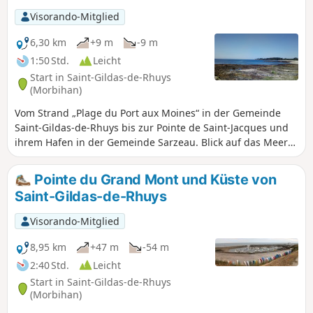
schöne Strände, blühende Wiesen und
Visorando-Mitglied
charmante kleine Anlegehäfen
aneinanderreihen.
6,30 km
+9 m
-9 m
1:50 Std.
Leicht
Start in Saint-Gildas-de-Rhuys
(Morbihan)
Vom Strand „Plage du Port aux Moines“ in der Gemeinde
Saint-Gildas-de-Rhuys bis zur Pointe de Saint-Jacques und
ihrem Hafen in der Gemeinde Sarzeau. Blick auf das Meer
in Richtung der Inseln Houat, Hoedic und Belle-Île. Schöne
Wanderung entlang zahlreicher Strände, an denen man
Pointe du Grand Mont und Küste von
baden kann! Bei Springfluten ist der Weg durchgehend
Saint-Gildas-de-Rhuys
begehbar. An Tagen mit starkem Wind ist die Strecke sehr
windig.
Visorando-Mitglied
8,95 km
+47 m
-54 m
2:40 Std.
Leicht
Start in Saint-Gildas-de-Rhuys
(Morbihan)