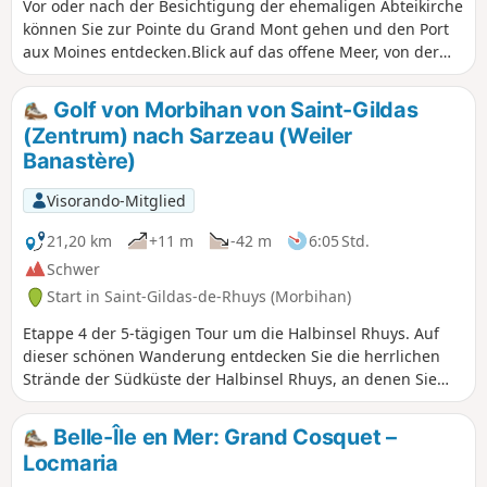
Vor oder nach der Besichtigung der ehemaligen Abteikirche
können Sie zur Pointe du Grand Mont gehen und den Port
aux Moines entdecken.Blick auf das offene Meer, von der
Halbinsel Quiberon bis Belle-Île.
Golf von Morbihan von Saint-Gildas
(Zentrum) nach Sarzeau (Weiler
Banastère)
Visorando-Mitglied
21,20 km
+11 m
-42 m
6:05 Std.
Schwer
Start in Saint-Gildas-de-Rhuys (Morbihan)
Etappe 4 der 5-tägigen Tour um die Halbinsel Rhuys. Auf
dieser schönen Wanderung entdecken Sie die herrlichen
Strände der Südküste der Halbinsel Rhuys, an denen Sie
auch baden können. Vor der Küste bietet sich ein Blick auf
die Inseln Houat, Hoedic und Belle Île sowie auf die
Belle-Île en Mer: Grand Cosquet –
Halbinsel Quiberon. Das Schloss Suscinio, Sitz der Herzöge
Locmaria
der Bretagne in einem Naturgebiet mit großer Artenvielfalt,