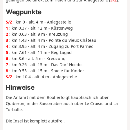
Wegpunkte
S/Z
: km 0 - alt. 4 m - Anlegestelle
1
: km 0.37 - alt. 12 m - Küstenweg
2
: km 0.63 - alt. 9 m - Kreuzung
3
: km 1.43 - alt. 4 m - Pointe du Vieux Château
4
: km 3.95 - alt. 4 m - Zugang zu Port Parnec
5
: km 7.61 - alt. 11 m - Beg Lagad
6
: km 8.6 - alt. 5 m - Kreuzung
7
: km 9.26 - alt. 15 m - Das Dorf Hoedic
8
: km 9.53 - alt. 15 m - Spiele für Kinder
S/Z
: km 10.4 - alt. 4 m - Anlegestelle
Hinweise
Die Anfahrt mit dem Boot erfolgt hauptsächlich über
Quiberon, in der Saison aber auch über Le Croisic und La
Turballe.
Die Insel ist komplett autofrei.