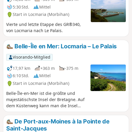
5:30 Std.
Mittel
Start in Locmaria (Morbihan)
Vierte und letzte Etappe des GR®340,
von Locmaria nach Le Palais.
Belle-Île en Mer: Locmaria – Le Palais
Visorando-Mitglied
17,97 km
+363 m
-375 m
6:10 Std.
Mittel
Start in Locmaria (Morbihan)
Belle-Île-en-Mer ist die größte und
majestätischste Insel der Bretagne. Auf
dem Küstenweg kann man die Insel
umrunden und die Schönheit und
Vielfalt der Landschaften genießen.
De Port-aux-Moines à la Pointe de
Diese Wanderung befindet sich an der
Saint-Jacques
windgeschützten Nordküste, wo sich