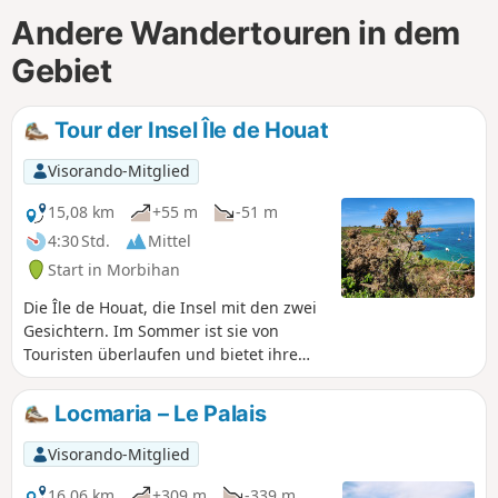
Andere Wandertouren in dem
Gebiet
Tour der Insel Île de Houat
Visorando-Mitglied
15,08 km
+55 m
-51 m
4:30 Std.
Mittel
Start in Morbihan
Die Île de Houat, die Insel mit den zwei
Gesichtern. Im Sommer ist sie von
Touristen überlaufen und bietet ihre
Strände und ihre felsige Küste. Im
Winter ist sie ruhiger und kann unter
Locmaria – Le Palais
ihrer wahren Identität entdeckt werden.
Schau Dir das „Eclosarium“ an, wo man
Visorando-Mitglied
versucht, junge Hummer zu züchten.
16,06 km
+309 m
-339 m