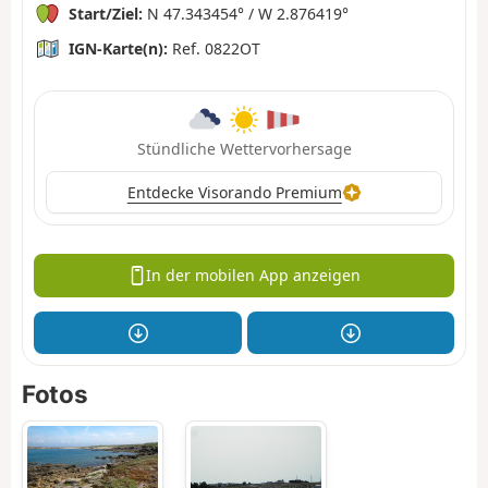
Start/Ziel:
N 47.343454° / W 2.876419°
IGN-Karte(n):
Ref. 0822OT
Stündliche Wettervorhersage
Entdecke Visorando Premium
In der mobilen App anzeigen
Fotos