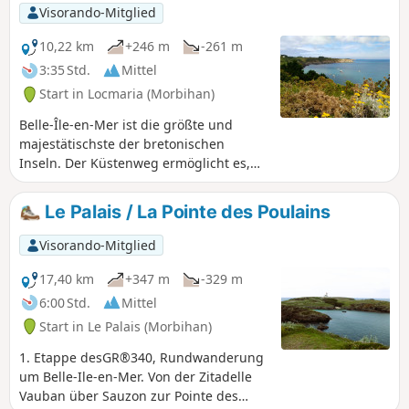
ist ein absolutes Muss im Morbihan.
Visorando-Mitglied
10,22 km
+246 m
-261 m
3:35 Std.
Mittel
Start in Locmaria (Morbihan)
Belle-Île-en-Mer ist die größte und
majestätischste der bretonischen
Inseln. Der Küstenweg ermöglicht es,
die Insel zu umrunden und die
Schönheit und Vielfalt der Landschaften
Le Palais / La Pointe des Poulains
zu genießen. Diese Wanderung befindet
sich an der Südküste (wilde Küste), die
Visorando-Mitglied
den Winden des Atlantiks ausgesetzt ist.
Die zerklüfteten Klippen, bedeckt mit
17,40 km
+347 m
-329 m
karger, farbenfroher Heide, zeichnen
6:00 Std.
Mittel
ein unglaubliches Bild.
Start in Le Palais (Morbihan)
1. Etappe desGR®340, Rundwanderung
um Belle-Ile-en-Mer. Von der Zitadelle
Vauban über Sauzon zur Pointe des