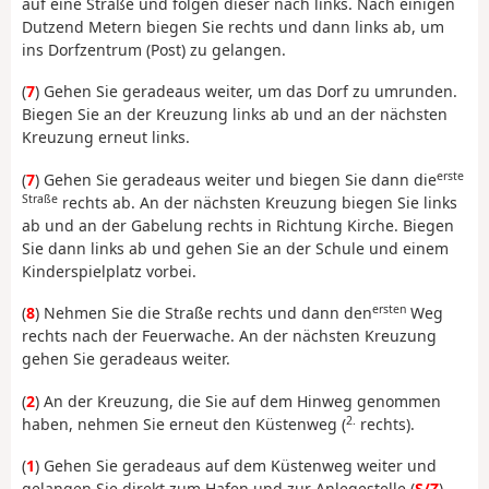
auf eine Straße und folgen dieser nach links. Nach einigen
Dutzend Metern biegen Sie rechts und dann links ab, um
ins Dorfzentrum (Post) zu gelangen.
(
7
) Gehen Sie geradeaus weiter, um das Dorf zu umrunden.
Biegen Sie an der Kreuzung links ab und an der nächsten
Kreuzung erneut links.
erste
(
7
) Gehen Sie geradeaus weiter und biegen Sie dann die
Straße
rechts ab. An der nächsten Kreuzung biegen Sie links
ab und an der Gabelung rechts in Richtung Kirche. Biegen
Sie dann links ab und gehen Sie an der Schule und einem
Kinderspielplatz vorbei.
ersten
(
8
) Nehmen Sie die Straße rechts und dann den
Weg
rechts nach der Feuerwache. An der nächsten Kreuzung
gehen Sie geradeaus weiter.
(
2
) An der Kreuzung, die Sie auf dem Hinweg genommen
2.
haben, nehmen Sie erneut den Küstenweg (
rechts).
(
1
) Gehen Sie geradeaus auf dem Küstenweg weiter und
gelangen Sie direkt zum Hafen und zur Anlegestelle (
S/Z
).