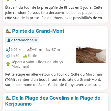
Étape 4 du tour de la presqu'île de Rhuys en 5 jours. Cette
jolie randonnée vous fera découvrir les belles plages de la
côte Sud de la presqu'île de Rhuys, avec possibilités de vous
baigner. Au large, vues sur les îles de Houat, Hoedic et Belle
Île, ainsi que sur la presqu'île de Quiberon. Le Château de
Pointe du Grand-Mont
Suscinio, domaine des ducs de Bretagne situé dans un
espace naturel riche en biodiversité, est incontournable
Visorandonneur
dans le Morbihan.
6,01 km
+41 m
-37 m
1h 50
Facile
Départ à Saint-Gildas-de-Rhuys
(Morbihan)
Petite étape en aller-retour du Tour du Golfe du Morbihan
(TGM) : sentier d'un bout à l'autre du site du Grand-Mont,
sur la commune de Saint-Gildas-de-Rhuys avec vues sur
l'océan, Hoëdic, Houat, Quiberon et Belle-Île. Très belle
randonnée le long de la falaise.
De la Plage des Govelins à la Plage de
Kerjouanno