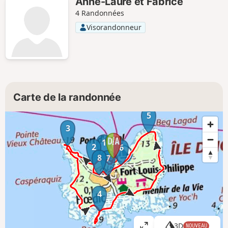
Anne-Laure et Fabrice
4 Randonnées
Visorandonneur
Carte de la randonnée
5
3
1
2
6
8
7
4
3D
NOUVEAU