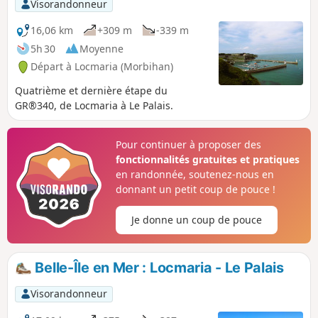
Visorandonneur
16,06 km
+309 m
-339 m
5h 30
Moyenne
Départ à Locmaria (Morbihan)
Quatrième et dernière étape du
GR®340, de Locmaria à Le Palais.
Pour continuer à proposer des
fonctionnalités gratuites et pratiques
en randonnée, soutenez-nous en
donnant un petit coup de pouce !
Je donne un coup de pouce
Belle-Île en Mer : Locmaria - Le Palais
Visorandonneur