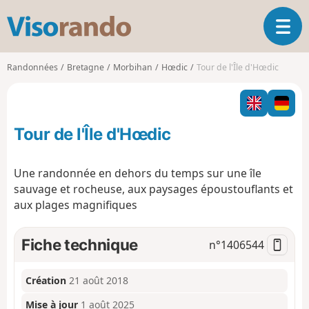
V
O
i
u
s
v
o
Randonnées
Bretagne
Morbihan
Hœdic
Tour de l'Île d'Hœdic
r
r
i
a
r
n
l
d
Tour de l'Île d'Hœdic
a
o
n
a
Une randonnée en dehors du temps sur une île
v
sauvage et rocheuse, aux paysages époustouflants et
i
aux plages magnifiques
g
a
t
Fiche technique
n°
1406544
i
o
n
Création
21 août 2018
Mise à jour
1 août 2025