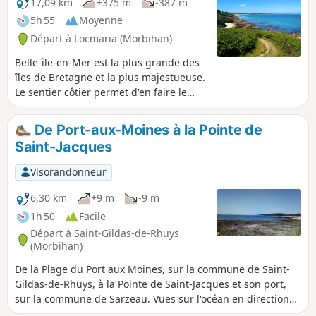
17,09 km
+375 m
-387 m
5h 55
Moyenne
Départ à Locmaria (Morbihan)
Belle-île-en-Mer est la plus grande des
îles de Bretagne et la plus majestueuse.
Le sentier côtier permet d'en faire le
tour et d'apprécier la beauté et la
variété des paysages. Cette randonnée
De Port-aux-Moines à la Pointe de
se trouve sur la côte Nord à l'abri du
Saint-Jacques
vent où se succèdent de belles plages,
des prairies fleuries et de charmants
Visorandonneur
petits ports de mouillage.
6,30 km
+9 m
-9 m
1h 50
Facile
Départ à Saint-Gildas-de-Rhuys
(Morbihan)
De la Plage du Port aux Moines, sur la commune de Saint-
Gildas-de-Rhuys, à la Pointe de Saint-Jacques et son port,
sur la commune de Sarzeau. Vues sur l'océan en direction
des îles de Houat, Hoedic et Belle-Île. Belle randonnée en