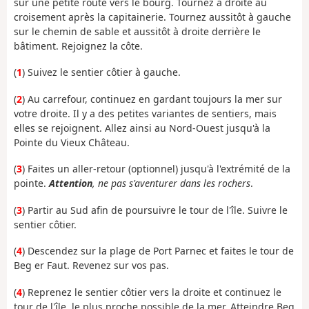
sur une petite route vers le bourg. Tournez à droite au
croisement après la capitainerie. Tournez aussitôt à gauche
sur le chemin de sable et aussitôt à droite derrière le
bâtiment. Rejoignez la côte.
(
1
) Suivez le sentier côtier à gauche.
(
2
) Au carrefour, continuez en gardant toujours la mer sur
votre droite. Il y a des petites variantes de sentiers, mais
elles se rejoignent. Allez ainsi au Nord-Ouest jusqu'à la
Pointe du Vieux Château.
(
3
) Faites un aller-retour (optionnel) jusqu'à l'extrémité de la
pointe.
Attention
, ne pas s'aventurer dans les rochers
.
(
3
) Partir au Sud afin de poursuivre le tour de l'île. Suivre le
sentier côtier.
(
4
) Descendez sur la plage de Port Parnec et faites le tour de
Beg er Faut. Revenez sur vos pas.
(
4
) Reprenez le sentier côtier vers la droite et continuez le
tour de l'île, le plus proche possible de la mer. Atteindre Beg