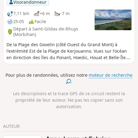
Visorandonneur
7,11 km
+6 m
-7 m
2h 05
Facile
Départ à Saint-Gildas-de-Rhuys
(Morbihan)
De la Plage des Govelin (côté Ouest du Grand Mont) à
l'extrémité Est de la Plage de Kerjouanno. Vues sur l'océan
en direction des îles du Ponant, Hoedic, Houat et Belle-Île.
Randonnée sur sentier littoral et plages, donc avec
baignades possibles ! Le chemin étant bas, il est possible
Pour plus de randonnées, utilisez notre
moteur de recherche
de passer du sentier à la plage quasiment tout le temps.
.
Prudence aux grandes marées et jours de mer agitée.
Les descriptions et la trace GPS de ce circuit restent la
propriété de leur auteur. Ne pas les copier sans son
autorisation.
AUTEUR