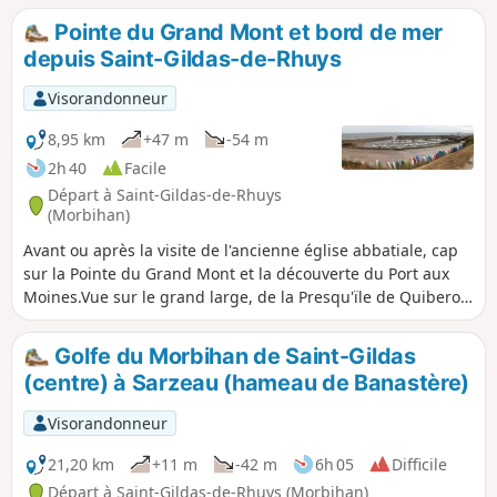
bordure de nombreuses plages, donc avec baignades
Pointe du Grand Mont et bord de mer
possibles ! Sentier tout le long en cas de haute mer de
depuis Saint-Gildas-de-Rhuys
grandes marées. Les jours de grands vents le trajet est très
exposé.
Visorandonneur
8,95 km
+47 m
-54 m
2h 40
Facile
Départ à Saint-Gildas-de-Rhuys
(Morbihan)
Avant ou après la visite de l'ancienne église abbatiale, cap
sur la Pointe du Grand Mont et la découverte du Port aux
Moines.Vue sur le grand large, de la Presqu'ïle de Quiberon
à Belle-Île.
Golfe du Morbihan de Saint-Gildas
(centre) à Sarzeau (hameau de Banastère)
Visorandonneur
21,20 km
+11 m
-42 m
6h 05
Difficile
Départ à Saint-Gildas-de-Rhuys (Morbihan)