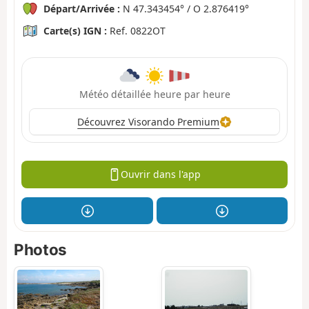
Départ/Arrivée :
N 47.343454° / O 2.876419°
Carte(s) IGN :
Ref. 0822OT
Météo détaillée heure par heure
Découvrez Visorando Premium
Ouvrir dans l'app
Photos