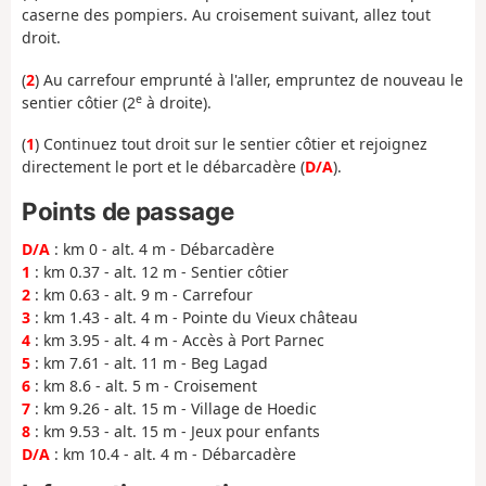
caserne des pompiers. Au croisement suivant, allez tout
droit.
(
2
) Au carrefour emprunté à l'aller, empruntez de nouveau le
e
sentier côtier (2
à droite).
(
1
) Continuez tout droit sur le sentier côtier et rejoignez
directement le port et le débarcadère (
D/A
).
Points de passage
D/A
: km 0 - alt. 4 m - Débarcadère
1
: km 0.37 - alt. 12 m - Sentier côtier
2
: km 0.63 - alt. 9 m - Carrefour
3
: km 1.43 - alt. 4 m - Pointe du Vieux château
4
: km 3.95 - alt. 4 m - Accès à Port Parnec
5
: km 7.61 - alt. 11 m - Beg Lagad
6
: km 8.6 - alt. 5 m - Croisement
7
: km 9.26 - alt. 15 m - Village de Hoedic
8
: km 9.53 - alt. 15 m - Jeux pour enfants
D/A
: km 10.4 - alt. 4 m - Débarcadère