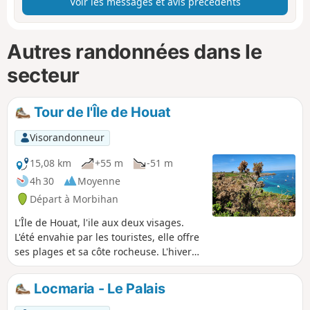
Voir les messages et avis précédents
Autres randonnées dans le
secteur
Tour de l'Île de Houat
Visorandonneur
15,08 km
+55 m
-51 m
4h 30
Moyenne
Départ à Morbihan
L'Île de Houat, l'ile aux deux visages.
L'été envahie par les touristes, elle offre
ses plages et sa côte rocheuse. L'hiver
plus calme elle peut être découverte
sous sa véritable identité. Voir son
Locmaria - Le Palais
"éclosarium" à homard.