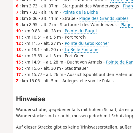
6
: km 3.73 - alt. 37 m - Startpunkt des Wanderwegs -
Phar
7
: km 7.33 - alt. 18 m -
Pointe de la Biche
8
: km 8.06 - alt. 11 m - Straße -
Plage des Grands Sables
9
: km 8.95 - alt. 7 m - Startpunkt des Wanderwegs -
Plage
10
: km 9.83 - alt. 28 m -
Pointe du Bugul
11
: km 10.51 - alt. 5 m - Port Yorc'h
12
: km 11.5 - alt. 27 m -
Pointe du Gros Rocher
13
: km 13.1 - alt. 20 m -
La Belle Fontaine
14
: km 13.69 - alt. 3 m - Port Guen
15
: km 14.91 - alt. 28 m - Bucht von Armels -
Pointe de Ra
16
: km 15.6 - alt. 30 m - Stadtmauer
17
: km 15.77 - alt. 26 m - Aussichtspunkt auf den Hafen u
Z
: km 16.06 - alt. 5 m - Anlegestelle von Le Palais
Hinweise
Wanderschuhe, gegebenenfalls mit hohem Schaft, da es p
Wanderstöcke sind erlaubt, müssen jedoch mit Schutzkap
Auf dieser Strecke gibt es keine Trinkwasserstellen, auße