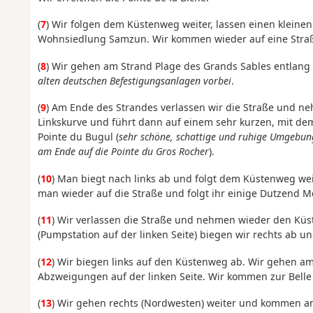
(
7
) Wir folgen dem Küstenweg weiter, lassen einen kleinen 
Wohnsiedlung Samzun. Wir kommen wieder auf eine Stra
(
8
) Wir gehen am Strand Plage des Grands Sables entlang (
alten deutschen Befestigungsanlagen vorbei
.
(
9
) Am Ende des Strandes verlassen wir die Straße und n
Linkskurve und führt dann auf einem sehr kurzen, mit de
Pointe du Bugul (
sehr schöne, schattige und ruhige Umgebung 
am Ende auf die Pointe du Gros Rocher
).
(
10
) Man biegt nach links ab und folgt dem Küstenweg weite
man wieder auf die Straße und folgt ihr einige Dutzend M
(
11
) Wir verlassen die Straße und nehmen wieder den Küs
(Pumpstation auf der linken Seite) biegen wir rechts ab 
(
12
) Wir biegen links auf den Küstenweg ab. Wir gehen a
Abzweigungen auf der linken Seite. Wir kommen zur Belle F
(
13
) Wir gehen rechts (Nordwesten) weiter und kommen am 