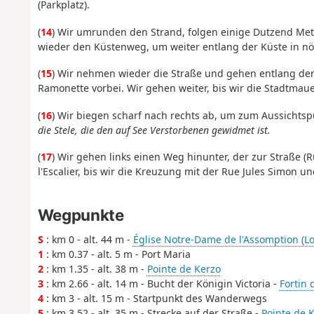
(Parkplatz).
(
14
) Wir umrunden den Strand, folgen einige Dutzend Met
wieder den Küstenweg, um weiter entlang der Küste in nö
(
15
) Wir nehmen wieder die Straße und gehen entlang de
Ramonette vorbei. Wir gehen weiter, bis wir die Stadtmau
(
16
) Wir biegen scharf nach rechts ab, um zum Aussichtsp
die Stele, die den auf See Verstorbenen gewidmet ist.
(
17
) Wir gehen links einen Weg hinunter, der zur Straße (
l'Escalier, bis wir die Kreuzung mit der Rue Jules Simon un
Wegpunkte
S
: km 0 - alt. 44 m -
Église Notre-Dame de l'Assomption (L
1
: km 0.37 - alt. 5 m - Port Maria
2
: km 1.35 - alt. 38 m -
Pointe de Kerzo
3
: km 2.66 - alt. 14 m - Bucht der Königin Victoria -
Fortin 
4
: km 3 - alt. 15 m - Startpunkt des Wanderwegs
5
: km 3.52 - alt. 35 m - Strecke auf der Straße -
Pointe de 