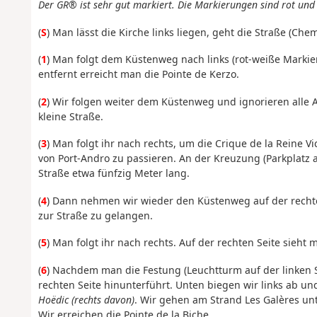
Der GR® ist sehr gut markiert. Die Markierungen sind rot und
(
S
) Man lässt die Kirche links liegen, geht die Straße (Che
(
1
) Man folgt dem Küstenweg nach links (rot-weiße Markie
entfernt erreicht man die Pointe de Kerzo.
(
2
) Wir folgen weiter dem Küstenweg und ignorieren alle 
kleine Straße.
(
3
) Man folgt ihr nach rechts, um die Crique de la Reine V
von Port-Andro zu passieren. An der Kreuzung (Parkplatz a
Straße etwa fünfzig Meter lang.
(
4
) Dann nehmen wir wieder den Küstenweg auf der rechten
zur Straße zu gelangen.
(
5
) Man folgt ihr nach rechts. Auf der rechten Seite sieht
(
6
) Nachdem man die Festung (Leuchtturm auf der linken Se
rechten Seite hinunterführt. Unten biegen wir links ab u
Hoëdic (rechts davon)
. Wir gehen am Strand Les Galères un
Wir erreichen die Pointe de la Biche.