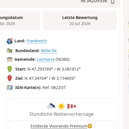
Nr.
34209356
tungsdatum
Letzte Bewertung
Mai 2026
20 Jul 2026
Land:
Frankreich
Bundesland:
Belle-Ile
Gemeinde:
Locmaria
(56360)
Start:
N 47.293769° / W 3.081812°
Ziel:
N 47.34704° / W 3.154093°
IGN-Karte(n):
Ref. 0822OT
Stündliche Wettervorhersage
Entdecke Visorando Premium