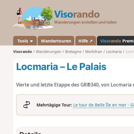
V
i
s
o
r
a
Tools
Wandertouren
Hilfe ↗
Viso
rando
Prem
n
Visorando
Wanderungen
Bretagne
Morbihan
Locmaria
Locma
d
o
Locmaria – Le Palais
Vierte und letzte Etappe des GR®340, von Locmaria n
Mehrtägige Tour:
Le tour de Belle Île en mer -