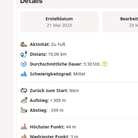
Details
Erstelldatum
Bearbei
21 Mai 2023
29 
Aktivität:
Zu Fuß
Distanz:
16,06 km
Durchschnittliche Dauer:
5:30 Std.
Schwierigkeitsgrad:
Mittel
Zurück zum Start:
Nein
Aufstieg:
+ 309 m
Abstieg:
- 339 m
Höchster Punkt:
44 m
Niedrigster Punkt:
3 m