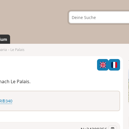
ium
ria – Le Palais
ach Le Palais.
 GR®340