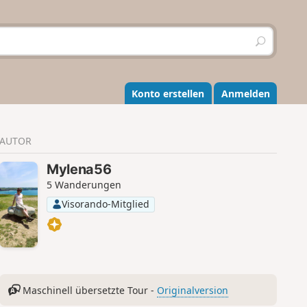
S
u
c
h
e
Konto erstellen
Anmelden
n
AUTOR
Mylena56
5 Wanderungen
Visorando-Mitglied
Maschinell übersetzte Tour -
Originalversion