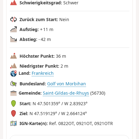
Schwierigkeitsgrad:
Schwer
Zurück zum Start:
Nein
Aufstieg:
+ 11 m
Abstieg:
- 42 m
Höchster Punkt:
36 m
Niedrigster Punkt:
2 m
Land:
Frankreich
Bundesland:
Golf von Morbihan
Gemeinde:
Saint-Gildas-de-Rhuys
(56730)
Start:
N 47.501359° / W 2.83923°
Ziel:
N 47.519129° / W 2.664124°
IGN-Karte(n):
Ref. 0822OT, 0921OT, 0921OTR