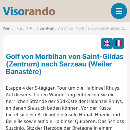
V
T
i
o
s
g
o
Wanderungen
Bretagne
Morbihan
Saint-Gildas-de-Rhuys
Golf von Morbihan von Saint-Gildas (Zentrum) nach Sarzeau (Weiler Banastère)
g
r
l
a
e
n
n
d
Golf von Morbihan von Saint-Gildas
a
o
v
(Zentrum) nach Sarzeau (Weiler
i
Banastère)
g
a
t
Etappe 4 der 5-tägigen Tour um die Halbinsel Rhuys.
i
Auf dieser schönen Wanderung entdecken Sie die
o
herrlichen Strände der Südküste der Halbinsel Rhuys,
n
an denen Sie auch baden können. Vor der Küste
bietet sich ein Blick auf die Inseln Houat, Hoedic und
Belle Île sowie auf die Halbinsel Quiberon. Das Schloss
Suscinio, Sitz der Herzöge der Bretagne in einem