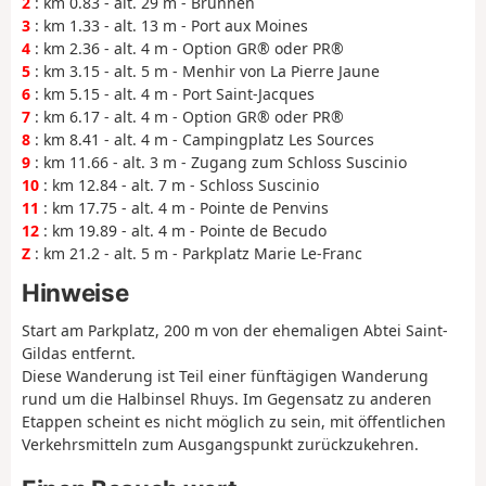
2
: km 0.83 - alt. 29 m - Brunnen
3
: km 1.33 - alt. 13 m - Port aux Moines
4
: km 2.36 - alt. 4 m - Option GR® oder PR®
5
: km 3.15 - alt. 5 m - Menhir von La Pierre Jaune
6
: km 5.15 - alt. 4 m - Port Saint-Jacques
7
: km 6.17 - alt. 4 m - Option GR® oder PR®
8
: km 8.41 - alt. 4 m - Campingplatz Les Sources
9
: km 11.66 - alt. 3 m - Zugang zum Schloss Suscinio
10
: km 12.84 - alt. 7 m - Schloss Suscinio
11
: km 17.75 - alt. 4 m - Pointe de Penvins
12
: km 19.89 - alt. 4 m - Pointe de Becudo
Z
: km 21.2 - alt. 5 m - Parkplatz Marie Le-Franc
Hinweise
Start am Parkplatz, 200 m von der ehemaligen Abtei Saint-
Gildas entfernt.
Diese Wanderung ist Teil einer fünftägigen Wanderung
rund um die Halbinsel Rhuys. Im Gegensatz zu anderen
Etappen scheint es nicht möglich zu sein, mit öffentlichen
Verkehrsmitteln zum Ausgangspunkt zurückzukehren.