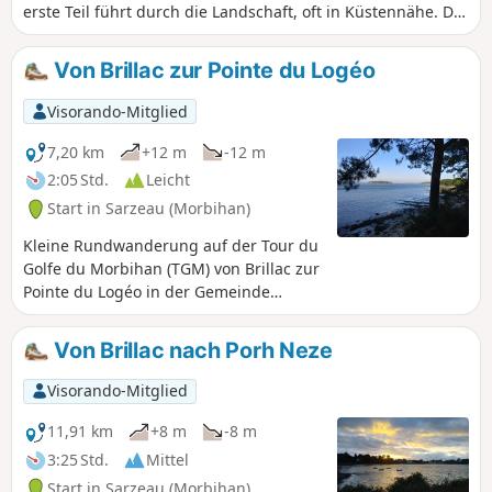
erste Teil führt durch die Landschaft, oft in Küstennähe. Der
nächste Teil folgt der Küste auf einem meist schattigen
Weg, der einen schönen Blick auf den Golf (die Inseln)
Von Brillac zur Pointe du Logéo
bietet und durch einige kleine Dörfer führt, darunter den
kleinen Hafen von Logéo.
Visorando-Mitglied
7,20 km
+12 m
-12 m
2:05 Std.
Leicht
Start in Sarzeau (Morbihan)
Kleine Rundwanderung auf der Tour du
Golfe du Morbihan (TGM) von Brillac zur
Pointe du Logéo in der Gemeinde
Sarzeau. Wunderschöne Ausblicke auf
den südlichen Teil des Golfs: die Inseln
Von Brillac nach Porh Neze
Brannec, Govihan und Stibiden im
Vordergrund und die Île-aux-Moines
Visorando-Mitglied
sowie die Île d'Arz im Hintergrund. In
der schönen Jahreszeit kann man
11,91 km
+8 m
-8 m
baden, insbesondere in der Anse du
3:25 Std.
Mittel
Logéo. Die Küste ist auf der Strecke
Start in Sarzeau (Morbihan)