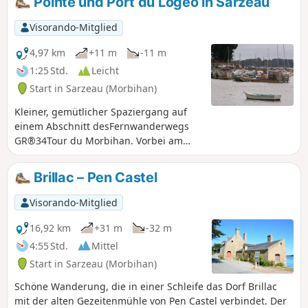
Pointe und Port du Logéo in Sarzeau
reiche Megalith-Erbe entdecken.
Visorando-Mitglied
4,97 km
+11 m
-11 m
1:25 Std.
Leicht
Start in Sarzeau (Morbihan)
Kleiner, gemütlicher Spaziergang auf
einem Abschnitt desFernwanderwegs
GR®34Tour du Morbihan. Vorbei am
kleinen Hafen von Logéo und zurück
über Wege im Landesinneren.
Brillac – Pen Castel
Visorando-Mitglied
16,92 km
+31 m
-32 m
4:55 Std.
Mittel
Start in Sarzeau (Morbihan)
Schöne Wanderung, die in einer Schleife das Dorf Brillac
mit der alten Gezeitenmühle von Pen Castel verbindet. Der