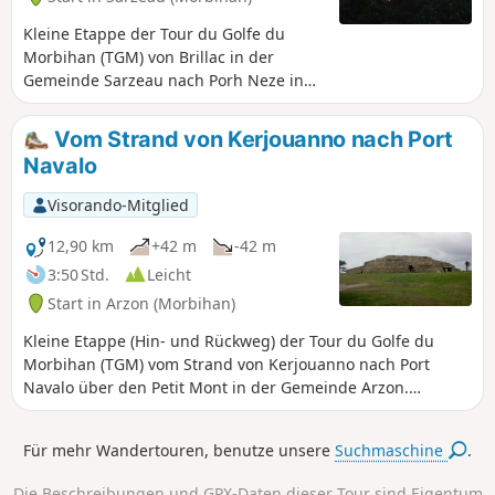
überwiegend schlammig, bietet aber
einige Strände. Im Winter lassen sich
Kleine Etappe der Tour du Golfe du
zahlreiche Vögel beobachten.
Morbihan (TGM) von Brillac in der
Gemeinde Sarzeau nach Porh Neze in
der Gemeinde Arzon. Herrliche
Ausblicke auf den südlichen Teil des
Vom Strand von Kerjouanno nach Port
Golfs: Île-aux-Moines, die Inseln
Navalo
Brannec, Govihan und Stibiden. In der
schönen Jahreszeit kann man baden,
Visorando-Mitglied
insbesondere in der Anse du Logéo und
in Porh Neze. Die Küste ist auf der
12,90 km
+42 m
-42 m
Strecke überwiegend schlammig, bietet
3:50 Std.
Leicht
aber auch einige Strände. Im Winter
Start in Arzon (Morbihan)
gibt es zahlreiche Vögel zu beobachten.
Kleine Etappe (Hin- und Rückweg) der Tour du Golfe du
Morbihan (TGM) vom Strand von Kerjouanno nach Port
Navalo über den Petit Mont in der Gemeinde Arzon.
Herrliche Ausblicke auf das offene Meer, die Ponant-Inseln
(Hoedic, Houat, Belle-Île) und den Eingang zum Golf.
Für mehr Wandertouren, benutze unsere
Suchmaschine
.
Bademöglichkeiten am Strand von Fogeo und in Port Sable.
Vorsicht bei hohem Wellengang bei Springflut,
Die Beschreibungen und GPX-Daten dieser Tour sind Eigentum