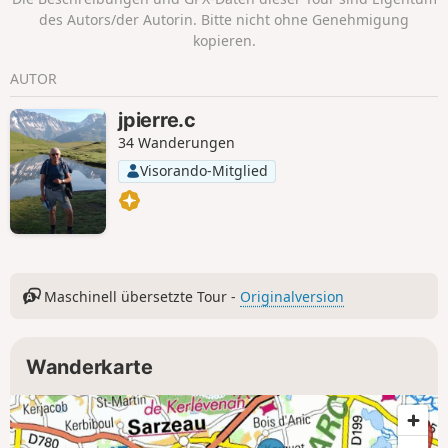
insbesondere bei unruhigem Wetter. Der Weg ist nur wenig
des Autors/der Autorin. Bitte nicht ohne Genehmigung
windgeschützt.
kopieren.
AUTOR
jpierre.c
34 Wanderungen
Visorando-Mitglied
Maschinell übersetzte Tour -
Originalversion
Wanderkarte