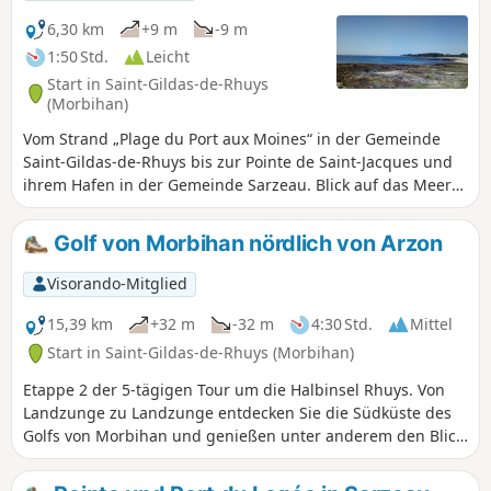
6,30 km
+9 m
-9 m
1:50 Std.
Leicht
Start in Saint-Gildas-de-Rhuys
(Morbihan)
Vom Strand „Plage du Port aux Moines“ in der Gemeinde
Saint-Gildas-de-Rhuys bis zur Pointe de Saint-Jacques und
ihrem Hafen in der Gemeinde Sarzeau. Blick auf das Meer
in Richtung der Inseln Houat, Hoedic und Belle-Île. Schöne
Wanderung entlang zahlreicher Strände, an denen man
Golf von Morbihan nördlich von Arzon
baden kann! Bei Springfluten ist der Weg durchgehend
begehbar. An Tagen mit starkem Wind ist die Strecke sehr
Visorando-Mitglied
windig.
15,39 km
+32 m
-32 m
4:30 Std.
Mittel
Start in Saint-Gildas-de-Rhuys (Morbihan)
Etappe 2 der 5-tägigen Tour um die Halbinsel Rhuys. Von
Landzunge zu Landzunge entdecken Sie die Südküste des
Golfs von Morbihan und genießen unter anderem den Blick
auf die Île aux Moines, die Île d'Ars und den Eingang zum
Golf, während Sie durch typische Dörfer wandern und das