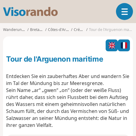
V
T
i
o
s
g
o
Wanderungen
Bretagne
Côtes-d'Armor
Créhen
Tour de l'Arguenon maritime
g
r
l
a
e
n
n
d
Tour de l'Arguenon maritime
a
o
v
i
Entdecken Sie ein zauberhaftes Aber und wandern Sie
g
im Tal der Mündung bis zur Meeresgrenze.
a
Sein Name „ar“ „gwen“ „on“ (oder der weiße Fluss)
t
rührt daher, dass sich sein Flussbett bei dem Aufstieg
i
o
des Wassers mit einem geheimnisvollen natürlichen
n
Schaum füllt, der durch das Vermischen von Süß- und
Salzwasser an seiner Mündung entsteht: die Natur in
ihrer ganzen Vielfalt.