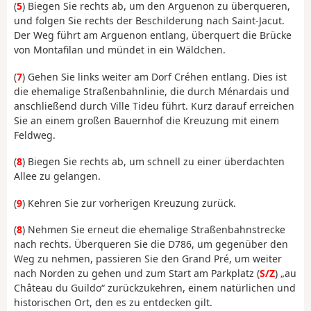
(
5
) Biegen Sie rechts ab, um den Arguenon zu überqueren,
und folgen Sie rechts der Beschilderung nach Saint-Jacut.
Der Weg führt am Arguenon entlang, überquert die Brücke
von Montafilan und mündet in ein Wäldchen.
(
7
) Gehen Sie links weiter am Dorf Créhen entlang. Dies ist
die ehemalige Straßenbahnlinie, die durch Ménardais und
anschließend durch Ville Tideu führt. Kurz darauf erreichen
Sie an einem großen Bauernhof die Kreuzung mit einem
Feldweg.
(
8
) Biegen Sie rechts ab, um schnell zu einer überdachten
Allee zu gelangen.
(
9
) Kehren Sie zur vorherigen Kreuzung zurück.
(
8
) Nehmen Sie erneut die ehemalige Straßenbahnstrecke
nach rechts. Überqueren Sie die D786, um gegenüber den
Weg zu nehmen, passieren Sie den Grand Pré, um weiter
nach Norden zu gehen und zum Start am Parkplatz (
S/Z
) „au
Château du Guildo“ zurückzukehren, einem natürlichen und
historischen Ort, den es zu entdecken gilt.