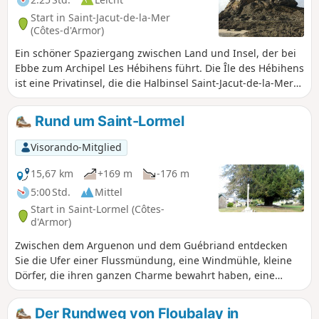
unternommen werden kann; ein
Start in Saint-Jacut-de-la-Mer
Großteil der Strecke verläuft auf
(Côtes-d'Armor)
Feldwegen. Die Route ist mit gelben
Ein schöner Spaziergang zwischen Land und Insel, der bei
und/oder blauen Markierungen
Ebbe zum Archipel Les Hébihens führt. Die Île des Hébihens
gekennzeichnet.
ist eine Privatinsel, die die Halbinsel Saint-Jacut-de-la-Mer
verlängert. Hier können Sie wunderschöne Strände und ein
Naturschutzgebiet mit wilden Meereslandschaften
Rund um Saint-Lormel
entdecken. Informieren Sie sich vor Ihrer Abreise über die
Gezeitenzeiten und -koeffizienten, um zu ergehen, ob die
Visorando-Mitglied
Überfahrt möglich ist.
15,67 km
+169 m
-176 m
5:00 Std.
Mittel
Start in Saint-Lormel (Côtes-
d'Armor)
Zwischen dem Arguenon und dem Guébriand entdecken
Sie die Ufer einer Flussmündung, eine Windmühle, kleine
Dörfer, die ihren ganzen Charme bewahrt haben, eine
Kapelle, eine alte Kirche, ihren Kalvarienberg und ihre Eibe.
Burgen, versteckt inmitten üppiger Vegetation, tauchen
Der Rundweg von Floubalay in