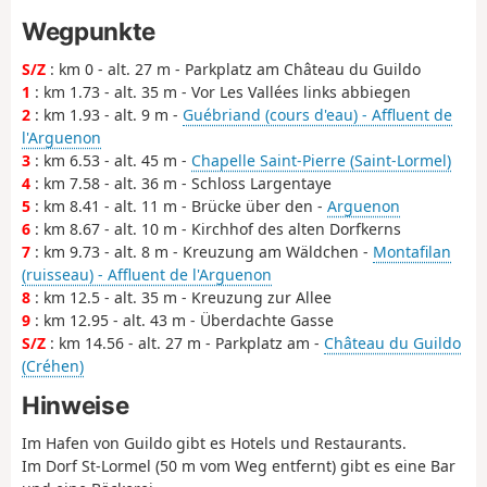
Wegpunkte
S/Z
: km 0 - alt. 27 m - Parkplatz am Château du Guildo
1
: km 1.73 - alt. 35 m - Vor Les Vallées links abbiegen
2
: km 1.93 - alt. 9 m -
Guébriand (cours d'eau) - Affluent de
l'Arguenon
3
: km 6.53 - alt. 45 m -
Chapelle Saint-Pierre (Saint-Lormel)
4
: km 7.58 - alt. 36 m - Schloss Largentaye
5
: km 8.41 - alt. 11 m - Brücke über den -
Arguenon
6
: km 8.67 - alt. 10 m - Kirchhof des alten Dorfkerns
7
: km 9.73 - alt. 8 m - Kreuzung am Wäldchen -
Montafilan
(ruisseau) - Affluent de l'Arguenon
8
: km 12.5 - alt. 35 m - Kreuzung zur Allee
9
: km 12.95 - alt. 43 m - Überdachte Gasse
S/Z
: km 14.56 - alt. 27 m - Parkplatz am -
Château du Guildo
(Créhen)
Hinweise
Im Hafen von Guildo gibt es Hotels und Restaurants.
Im Dorf St-Lormel (50 m vom Weg entfernt) gibt es eine Bar