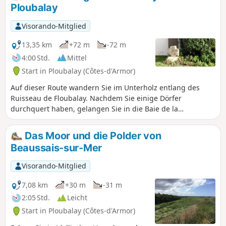
hinter einem Wäldchen auf.
Ploubalay
Visorando-Mitglied
13,35 km
+72 m
-72 m
4:00 Std.
Mittel
Start in Ploubalay (Côtes-d'Armor)
Auf dieser Route wandern Sie im Unterholz entlang des
Ruisseau de Floubalay. Nachdem Sie einige Dörfer
durchquert haben, gelangen Sie in die Baie de la
Beaussais, mit Saint-Jacut-de-la-Mer und der Île des
Hébihens am anderen Ufer. Sie kommen am Manoir de Bel-
Das Moor und die Polder von
Être und am Tour de Brenan vorbei. Der zweite Teil der
Beaussais-sur-Mer
Wanderung führt Sie durch die Landschaft von Ploubalay
zurück zum Bach.
Visorando-Mitglied
7,08 km
+30 m
-31 m
2:05 Std.
Leicht
Start in Ploubalay (Côtes-d'Armor)