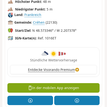
Höchster Punkt:
48 m
Niedrigster Punkt:
5 m
Land:
Frankreich
Gemeinde:
Créhen
(22130)
Start/Ziel:
N 48.573346° / W 2.207378°
IGN-Karte(n):
Ref. 1016ET
Stündliche Wettervorhersage
Entdecke Visorando Premium
In der mobilen App anzeigen