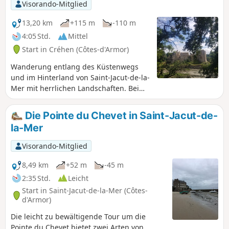
Visorando-Mitglied
13,20 km
+115 m
-110 m
4:05 Std.
Mittel
Start in Créhen (Côtes-d'Armor)
Wanderung entlang des Küstenwegs
und im Hinterland von Saint-Jacut-de-la-
Mer mit herrlichen Landschaften. Bei
Ebbe lohnt sich ein Abstecher zur Pointe
du Chevet mit ihren kleinen Inselchen.
Die Pointe du Chevet in Saint-Jacut-de-
la-Mer
Visorando-Mitglied
8,49 km
+52 m
-45 m
2:35 Std.
Leicht
Start in Saint-Jacut-de-la-Mer (Côtes-
d'Armor)
Die leicht zu bewältigende Tour um die
Pointe du Chevet bietet zwei Arten von