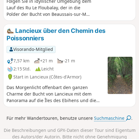
Folgen Sie in idyllischer Umgebung dem
Lauf des Ru Le Floubalay, der in die
Polder der Bucht von Beaussais-sur-Mer
mündet. In Ville-ès-Prêtres können Sie
die Skulptur am Fuße der Ferme du
Lancieux über den Chemin des
Maris bewundern: „À l'abri dans le
Poissonniers
Marais” (Im Sumpf in Sicherheit). Sie
symbolisiert die Maßnahmen, die
Visorando-Mitglied
ergriffen wurden, um die verheerenden
Auswirkungen der Gezeiten auf dieses
7,57 km
+21 m
-21 m
überschwemmungsgefährdete Gebiet
2:15 Std.
Leicht
zu regulieren.
Start in Lancieux (Côtes-d'Armor)
Das Morgenlicht offenbart den ganzen
Charme der Bucht von Lancieux mit dem
Panorama auf die Îles des Ebihens und die
Ostküste von Saint-Jacut-de-la-Mer, entlang
der belebten Strände von Saint-Sieu und Les
Für mehr Wandertouren, benutze unsere
Suchmaschine
.
Briantais. Der Küstenweg (GR® 34) führt
oberhalb der felsigen Küste entlang und
Die Beschreibungen und GPX-Daten dieser Tour sind Eigentum
erreicht den höchsten Punkt der Küste am
des Autors/der Autorin. Bitte nicht ohne Genehmigung