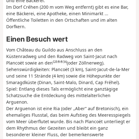
und eine Bäckerei.
Im Dorf Créhen (200 m vom Weg entfernt) gibt es eine Bar,
eine Bäckerei, eine Apotheke, einen Minimarkt ...
Öffentliche Toiletten in den Ortschaften und im alten
Dorfkern.
Einen Besuch wert
Vom Château du Guildo aus Anschluss an den
Küstenradweg und den Radweg von Saint-Jacut nach
GR®®34
Plancoët sowie an den
(oder Zöllnerweg).
Sehenswürdigkeiten: Plancoët (3 km), Saint-Jacut-de-la-Mer
und seine 11 Strände (4 km) sowie die Höhepunkte der
Smaragdküste (Dinan, Saint-Malo, Dinard, Cap Fréhel).
Spiel: Entlang dieses Tals ermöglicht eine ganztägige
Schatzsuche die Entdeckung des mittelalterlichen
Arguenon.
Der Arguenon ist eine Ria (oder „Aber“ auf Bretonisch), ein
ehemaliges Flusstal, das beim Aufstieg des Meeresspiegels
vom Meer überflutet wurde. Bis nach Plancoët unterliegt er
dem Rhythmus der Gezeiten und bleibt ein ganz
besonderer kleiner Fluss, der bemerkenswerte