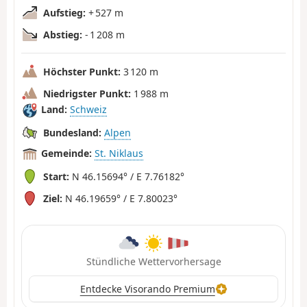
Aufstieg:
+ 527 m
Abstieg:
- 1 208 m
Höchster Punkt:
3 120 m
Niedrigster Punkt:
1 988 m
Land:
Schweiz
Bundesland:
Alpen
Gemeinde:
St. Niklaus
Start:
N 46.15694° / E 7.76182°
Ziel:
N 46.19659° / E 7.80023°
Stündliche Wettervorhersage
Entdecke Visorando Premium