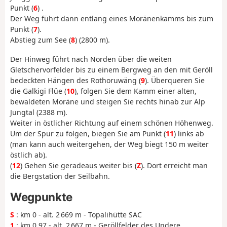
Punkt (
6
) .
Der Weg führt dann entlang eines Moränenkamms bis zum
Punkt (
7
).
Abstieg zum See (
8
) (2800 m).
Der Hinweg führt nach Norden über die weiten
Gletschervorfelder bis zu einem Bergweg an den mit Geröll
bedeckten Hängen des Rothoruwäng (
9
). Überqueren Sie
die Galkigi Flüe (
10
), folgen Sie dem Kamm einer alten,
bewaldeten Moräne und steigen Sie rechts hinab zur Alp
Jungtal (2388 m).
Weiter in östlicher Richtung auf einem schönen Höhenweg.
Um der Spur zu folgen, biegen Sie am Punkt (
11
) links ab
(man kann auch weitergehen, der Weg biegt 150 m weiter
östlich ab).
(
12
) Gehen Sie geradeaus weiter bis (
Z
). Dort erreicht man
die Bergstation der Seilbahn.
Wegpunkte
S
: km 0 - alt. 2 669 m - Topalihütte SAC
1
: km 0.97 - alt. 2 667 m - Geröllfelder des Undere