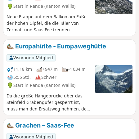
Start in Randa (Kanton Wallis)
Neue Etappe auf dem Balkon am Fuße
der hohen Gipfel, die die Täler von
Zermatt und Saas Fee trennen.
Europahütte - Europaweghütte
Visorando-Mitglied
11,18 km
+947 m
-1 034 m
5:55 Std.
Schwer
Start in Randa (Kanton Wallis)
Da die große Hängebrücke über das
Steinfeld Grabengufer gesperrt ist,
muss man den Ersatzweg nehmen, der
bis nach Tasch hinabführt.
Anschließend erfolgt ein ziemlicher
Grachen – Saas-Fee
Anstieg zur Täschalp, auf der sich die
Europaweghütte befindet.
Visorando-Mitglied