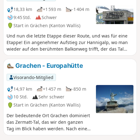
18,33 km
+1 593 m
-1 404 m
9:45 Std.
Schwer
Start in Grächen (Kanton Wallis)
Und nun die letzte Etappe dieser Route, und was für eine
Etappe! Ein angenehmer Aufstieg zur Hannigalp, wo man
wieder auf den berühmten Balkonweg trifft, der das Tal
hinunter nach Saas Fee führt.
Grachen - Europahütte
Visorando-Mitglied
14,97 km
+1 457 m
-850 m
10 Std.
Sehr schwer
Start in Grächen (Kanton Wallis)
Der bedeutende Ort Grachen dominiert
das Zermatt-Tal, das wir den ganzen
Tag im Blick haben werden. Nach einem
ruhigen Aufstieg zum Sankt-Niklaus auf