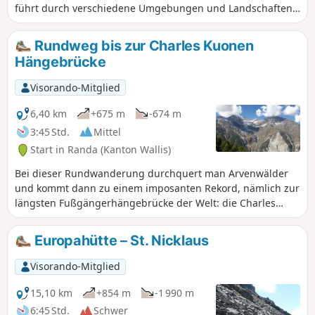
führt durch verschiedene Umgebungen und Landschaften
(Wald, Almen, Gletscher, Bäche, Moränen, Höhenrücken
usw.), so dass Sie voll auf Ihre Kosten kommen. Der Gipfel
Rundweg bis zur Charles Kuonen
ist von anderen Gipfeln umgeben, die gleich hoch oder
Hängebrücke
noch imposanter sind, und bietet ein atemberaubendes
Panorama aus schwarzen Felsen und weißen Gletschern.
Visorando-Mitglied
Wandertour nur für erfahrene und höhengewohnte
Wanderer geeignet.
6,40 km
+675 m
-674 m
3:45 Std.
Mittel
Start in Randa (Kanton Wallis)
Bei dieser Rundwanderung durchquert man Arvenwälder
und kommt dann zu einem imposanten Rekord, nämlich zur
längsten Fußgängerhängebrücke der Welt: die Charles
Kuonen Hängebrücke.
Europahütte – St. Nicklaus
Visorando-Mitglied
15,10 km
+854 m
-1 990 m
6:45 Std.
Schwer