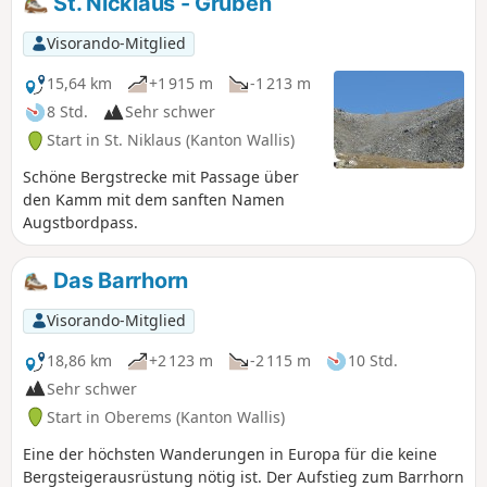
St. Nicklaus - Gruben
Zermatt herabfließt, und der
Zahnradbahn, deren Endstation in
Visorando-Mitglied
Zermatt liegt. Alle Zutaten für ein
Schweizer Postkartenmotiv sind
15,64 km
+1 915 m
-1 213 m
vorhanden: das Matterhorn, Gletscher,
8 Std.
Sehr schwer
der Wildbach, Kirchen mit
Start in St. Niklaus (Kanton Wallis)
Zwiebeltürmen, die kleine Zahnradbahn
und das wunderschöne autofreie Dorf
Schöne Bergstrecke mit Passage über
Zermatt.
den Kamm mit dem sanften Namen
Augstbordpass.
Das Barrhorn
Visorando-Mitglied
18,86 km
+2 123 m
-2 115 m
10 Std.
Sehr schwer
Start in Oberems (Kanton Wallis)
Eine der höchsten Wanderungen in Europa für die keine
Bergsteigerausrüstung nötig ist. Der Aufstieg zum Barrhorn