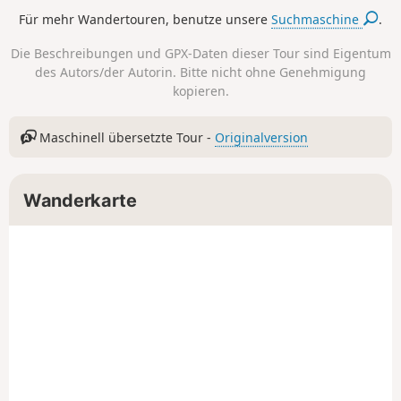
seinem Sockel gehen wir von Steinfeld
Für mehr Wandertouren, benutze unsere
Suchmaschine
.
zu Steinfeld und erreichen nach einer
langen Überquerung endlich die
Die Beschreibungen und GPX-Daten dieser Tour sind Eigentum
Europahütte.
des Autors/der Autorin. Bitte nicht ohne Genehmigung
kopieren.
Maschinell übersetzte Tour -
Originalversion
Wanderkarte