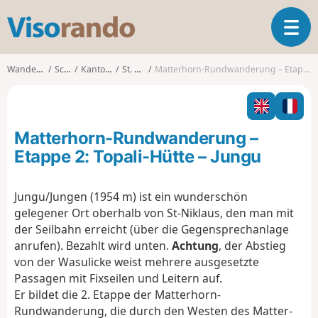
V
T
i
o
s
g
o
Wanderungen
Schweiz
Kanton Wallis
St. Niklaus
Matterhorn-Rundwanderung – Etappe 2: Topali-Hütte – Jungu
g
r
l
a
e
n
n
d
Matterhorn-Rundwanderung –
a
o
v
Etappe 2: Topali-Hütte – Jungu
i
g
Jungu/Jungen (1954 m) ist ein wunderschön
a
gelegener Ort oberhalb von St-Niklaus, den man mit
t
i
der Seilbahn erreicht (über die Gegensprechanlage
o
anrufen). Bezahlt wird unten.
Achtung
, der Abstieg
n
von der Wasulicke weist mehrere ausgesetzte
Passagen mit Fixseilen und Leitern auf.
Er bildet die 2. Etappe der Matterhorn-
Rundwanderung, die durch den Westen des Matter-