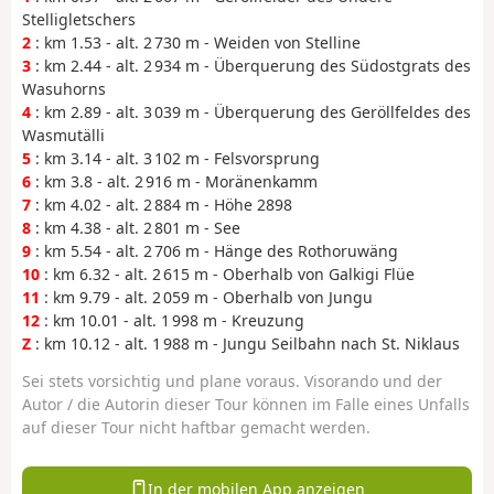
Stelligletschers
2
: km 1.53 - alt. 2 730 m - Weiden von Stelline
3
: km 2.44 - alt. 2 934 m - Überquerung des Südostgrats des
Wasuhorns
4
: km 2.89 - alt. 3 039 m - Überquerung des Geröllfeldes des
Wasmutälli
5
: km 3.14 - alt. 3 102 m - Felsvorsprung
6
: km 3.8 - alt. 2 916 m - Moränenkamm
7
: km 4.02 - alt. 2 884 m - Höhe 2898
8
: km 4.38 - alt. 2 801 m - See
9
: km 5.54 - alt. 2 706 m - Hänge des Rothoruwäng
10
: km 6.32 - alt. 2 615 m - Oberhalb von Galkigi Flüe
11
: km 9.79 - alt. 2 059 m - Oberhalb von Jungu
12
: km 10.01 - alt. 1 998 m - Kreuzung
Z
: km 10.12 - alt. 1 988 m - Jungu Seilbahn nach St. Niklaus
Sei stets vorsichtig und plane voraus. Visorando und der
Autor / die Autorin dieser Tour können im Falle eines Unfalls
auf dieser Tour nicht haftbar gemacht werden.
In der mobilen App anzeigen