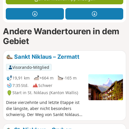
Andere Wandertouren in dem
Gebiet
Sankt Niklaus – Zermatt
Visorando-Mitglied
19,91 km
+664 m
-165 m
7:35 Std.
Schwer
Start in St. Niklaus (Kanton Wallis)
Diese vierzehnte und letzte Etappe ist
die längste, aber nicht besonders
schwierig. Der Weg von Sankt Niklaus
nach Zermatt ist gut erkennbar. Er folgt
der Matter Vispa, dem Fluss, der von