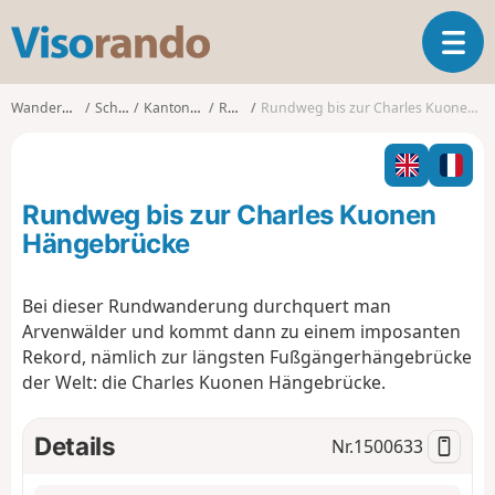
V
T
i
o
s
g
o
Wanderungen
Schweiz
Kanton Wallis
Randa
Rundweg bis zur Charles Kuonen Hängebrücke
g
r
l
a
e
n
n
d
Rundweg bis zur Charles Kuonen
a
o
v
Hängebrücke
i
g
Bei dieser Rundwanderung durchquert man
a
Arvenwälder und kommt dann zu einem imposanten
t
i
Rekord, nämlich zur längsten Fußgängerhängebrücke
o
der Welt: die Charles Kuonen Hängebrücke.
n
Details
Nr.
1500633