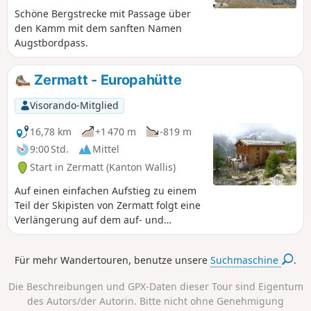
und das wunderschöne autofreie Dorf
Schöne Bergstrecke mit Passage über
Zermatt.
den Kamm mit dem sanften Namen
Augstbordpass.
Zermatt - Europahütte
Visorando-Mitglied
16,78 km
+1 470 m
-819 m
9:00 Std.
Mittel
Start in Zermatt (Kanton Wallis)
Auf einen einfachen Aufstieg zu einem
Teil der Skipisten von Zermatt folgt eine
Verlängerung auf dem auf- und
absteigenden Balkonweg zur bekannten
Europahütte. Achtung: Die Hängebrücke
Für mehr Wandertouren, benutze unsere
Suchmaschine
.
vor der Europahütte ist derzeit außer
Betrieb. Man muss über den 2. blau
Die Beschreibungen und GPX-Daten dieser Tour sind Eigentum
gekennzeichneten Weg auf der Karte
des Autors/der Autorin. Bitte nicht ohne Genehmigung
ins Randa-Tal absteigen, bevor man zur