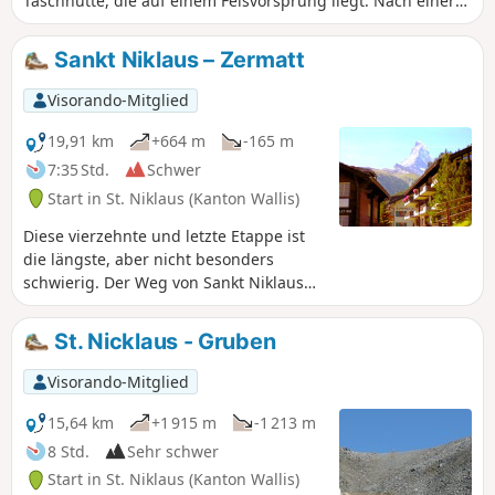
Täschhütte, die auf einem Felsvorsprung liegt. Nach einer
guten hausgemachten Suppe in der Hütte kehrt man auf
einem etwas anderen Weg zurück.
Sankt Niklaus – Zermatt
Visorando-Mitglied
19,91 km
+664 m
-165 m
7:35 Std.
Schwer
Start in St. Niklaus (Kanton Wallis)
Diese vierzehnte und letzte Etappe ist
die längste, aber nicht besonders
schwierig. Der Weg von Sankt Niklaus
nach Zermatt ist gut erkennbar. Er folgt
der Matter Vispa, dem Fluss, der von
St. Nicklaus - Gruben
Zermatt herabfließt, und der
Zahnradbahn, deren Endstation in
Visorando-Mitglied
Zermatt liegt. Alle Zutaten für ein
Schweizer Postkartenmotiv sind
15,64 km
+1 915 m
-1 213 m
vorhanden: das Matterhorn, Gletscher,
8 Std.
Sehr schwer
der Wildbach, Kirchen mit
Start in St. Niklaus (Kanton Wallis)
Zwiebeltürmen, die kleine Zahnradbahn