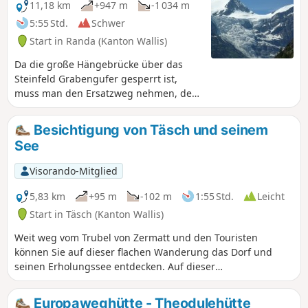
11,18 km
+947 m
-1 034 m
5:55 Std.
Schwer
Start in Randa (Kanton Wallis)
Da die große Hängebrücke über das
Steinfeld Grabengufer gesperrt ist,
muss man den Ersatzweg nehmen, der
bis nach Tasch hinabführt.
Anschließend erfolgt ein ziemlicher
Besichtigung von Täsch und seinem
Anstieg zur Täschalp, auf der sich die
See
Europaweghütte befindet.
Visorando-Mitglied
5,83 km
+95 m
-102 m
1:55 Std.
Leicht
Start in Täsch (Kanton Wallis)
Weit weg vom Trubel von Zermatt und den Touristen
können Sie auf dieser flachen Wanderung das Dorf und
seinen Erholungssee entdecken. Auf dieser
Rundwanderung sind zahlreiche Raccards
(Getreidespeicher) zu sehen
Europaweghütte - Theodulehütte