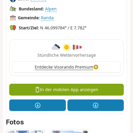
Bundesland:
Alpen
Gemeinde:
Randa
Start/Ziel:
N 46.099784° / E 7.782°
Stündliche Wettervorhersage
Entdecke Visorando Premium
In der mobilen App anzeigen
Fotos