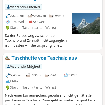
Visorando-Mitglied
20,22 km
+2 063 m
-949 m
11:40 Std.
Schwer
Start in Täsch (Kanton Wallis)
Da der Europaweg zwischen der
Täschalp und Zermatt nicht zugänglich
ist, mussten wir die ursprüngliche
Route ändern. Es geht also zurück nach
Täsch und von dort mit dem Zug nach
Täschhütte von Täschalp aus
Zermatt über Shüttle. In diesem kleinen
und ganz besonderen Ort am Fuße des
Visorando-Mitglied
Matterhorns machen wir eine kleine
Rast und nehmen dann die Seilbahn bis
5,48 km
+539 m
-541 m
3:05 Std.
Trockener Steg, danach geht es zu Fuß
Mittel
weiter zur Theodulehütte.
Start in Täsch (Kanton Wallis)
Nach einer kurvenreichen, gebührenpflichtigen Straße
parkt man in Täschalp. Dann geht es weiter bergauf bis zur