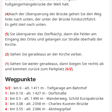
Fußgängerhängebrücke der Welt hält.
(
4
)Nach der Überquerung der Brücke gehen Sie den Weg
links nach unten, der unter der Brücke hindurchführt.
Es geht steil nach unten.
(
5
) Sie überqueren das Dorfbächji, dann die Felder am
Eingang des Ortes und gelangen zur Straße oberhalb der
Kirche.
(
2
) Gehen Sie geradeaus an der Kirche vorbei.
(
1
) Gehen Sie weiter geradeaus, dann biegen Sie rechts ab
und kommen zurück zum Parkplatz (
S/Z
).
Wegpunkte
S/Z
: km 0 - alt. 1 411 m - Tiefgarage am Bahnhof
1
: km 0.16 - alt. 1 427 m - Dorfstraße
2
: km 0.5 - alt. 1 490 m - Wanderweg, Schild Europabrücke
3
: km 3.08 - alt. 2 058 m - Charles-Kuonen-Brücke
4
: km 3.55 - alt. 2 086 m - Abstiegspfad