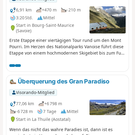
6,91 km
+470 m
-210 m
3:20 Std.
Mittel
Start in Bourg-Saint-Maurice
(Savoie)
Erste Etappe einer viertägigen Tour rund um den Mont
Pourri. Im Herzen des Nationalparks Vanoise führt diese
Etappe von einem hochmodernen Skigebiet bis zum Fuß
der Gletscher in eine unberührte Wildnis.
Atemberaubender Blick auf Bellecôte (Nordwand), den
Aliet und seinen herrlichen Schuttkegel sowie auf die
Grande Motte und das Tal von Plan de la Plagne.
Überquerung des Gran Paradiso
Visorando-Mitglied
77,06 km
+6 798 m
-6 728 m
7 Tage
Mittel
Start in La Thuile (Aostatal)
Wenn das nicht das wahre Paradies ist, dann ist es