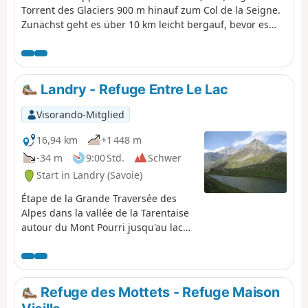
Torrent des Glaciers 900 m hinauf zum Col de la Seigne.
Zunächst geht es über 10 km leicht bergauf, bevor es
300 m hinunter nach Lex Blanche geht. Los geht's! Der
TMB ist ein klassischer Fernwanderweg, der um den
Mont Blanc herumführt, von Frankreich nach Italien und
durch die Schweiz verläuft, bevor er wieder nach
Landry - Refuge Entre Le Lac
Frankreich zurückkehrt.
Visorando-Mitglied
16,94 km
+1 448 m
-34 m
9:00 Std.
Schwer
Start in Landry (Savoie)
Étape de la Grande Traversée des
Alpes dans la vallée de la Tarentaise
autour du Mont Pourri jusqu'au lac
de la Plagne où se trouve le refuge
Entre Le Lac.
Refuge des Mottets - Refuge Maison