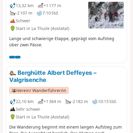
13,32 km
+1 177 m
-2 107 m
7:10 Std.
Schwer
Start in La Thuile (Aostatal)
Lange und schwierige Etappe, geprägt vom Aufstieg
über zwei Pässe.
Berghütte Albert Deffeyes –
Valgrisenche
Verein/ Wanderführer/in
22,10 km
+1 364 m
-2 182 m
10:15 Std.
Sehr schwer
Start in La Thuile (Aostatal)
Die Wanderung beginnt mit einem langen Aufstieg zum