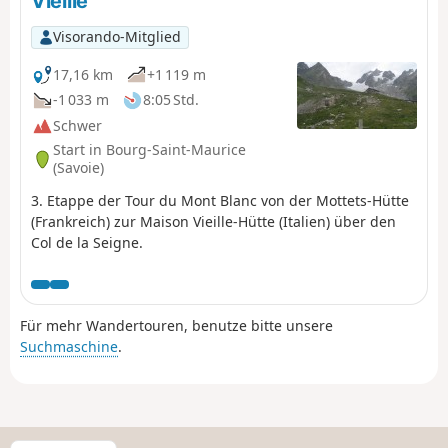
Vieille
Visorando-Mitglied
17,16 km
+1 119 m
-1 033 m
8:05 Std.
Schwer
Start in Bourg-Saint-Maurice
(Savoie)
3. Etappe der Tour du Mont Blanc von der Mottets-Hütte
(Frankreich) zur Maison Vieille-Hütte (Italien) über den
Col de la Seigne.
Für mehr Wandertouren, benutze bitte unsere
Suchmaschine
.