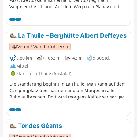
Pass. Die Aussicht ist herrlich. Der Abstieg nach
Valgrisenche ist lang. Auf dem Weg nach Planaval gibt
es ein Restaurant, das von jungen Leuten geführt wird,
die das Geschäft ihrer Eltern übernommen haben. Dort
kann man eine angenehme Zeit verbringen, während
man auf das Ende der Wanderung im Talgrund wartet.
La Thuile – Berghütte Albert Deffeyes
Verein/ Wanderführer/in
8,80 km
+1 052 m
-42 m
5:30 Std.
Mittel
Start in La Thuile (Aostatal)
Die Wanderung beginnt in La Thuile. Man kann auf dem
Campingplatz übernachten und am Morgen in aller
Ruhe aufbrechen: Dort wird morgens Kaffee serviert (wir
sind ja in Italien). Da der Campingbereich jedoch in der
Nähe des Flusses liegt, kann es laut sein. Die Aussicht
entlang der Wanderung ist herrlich.
Tor des Géants
Verein/ Wanderführer/in