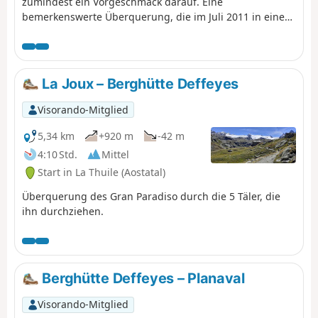
zumindest ein Vorgeschmack darauf. Eine
bemerkenswerte Überquerung, die im Juli 2011 in einer
Gruppe durchgeführt wurde und bei der man die Täler
des Aostatals entdecken kann und die auf einem
Balkonweg auf dem Gipfel des Gran Paradiso endet.
La Joux – Berghütte Deffeyes
Visorando-Mitglied
5,34 km
+920 m
-42 m
4:10 Std.
Mittel
Start in La Thuile (Aostatal)
Überquerung des Gran Paradiso durch die 5 Täler, die
ihn durchziehen.
Berghütte Deffeyes – Planaval
Visorando-Mitglied