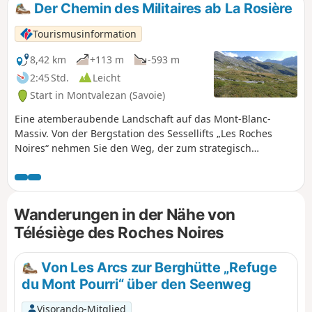
Der Chemin des Militaires ab La Rosière
Tourismusinformation
8,42 km
+113 m
-593 m
2:45 Std.
Leicht
Start in Montvalezan (Savoie)
Eine atemberaubende Landschaft auf das Mont-Blanc-
Massiv. Von der Bergstation des Sessellifts „Les Roches
Noires“ nehmen Sie den Weg, der zum strategisch
wichtigen Ort „Fort de la Redoute Ruinée“ auf 2399 m Höhe
führt. Von dort aus bietet eine Hängebrücke einen Blick auf
den Mont Blanc.
Wanderungen in der Nähe von
Télésiège des Roches Noires
Von Les Arcs zur Berghütte „Refuge
du Mont Pourri“ über den Seenweg
Visorando-Mitglied