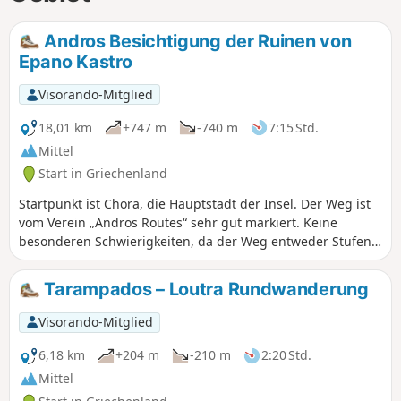
Andros Besichtigung der Ruinen von
Epano Kastro
Visorando-Mitglied
18,01 km
+747 m
-740 m
7:15 Std.
Mittel
Start in Griechenland
Startpunkt ist Chora, die Hauptstadt der Insel. Der Weg ist
vom Verein „Andros Routes“ sehr gut markiert. Keine
besonderen Schwierigkeiten, da der Weg entweder Stufen
oder Steinplatten aufweist. Kann in 5 bis 6 Stunden
zurückgelegt werden, wenn man nicht zu viel Zeit mit der
Tarampados – Loutra Rundwanderung
Flora, den Eidechsen und Schildkröten verbringt, die man
zufällig in einem Teich entdeckt.
Visorando-Mitglied
6,18 km
+204 m
-210 m
2:20 Std.
Mittel