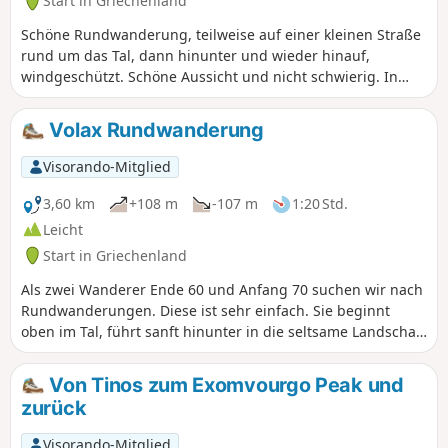
Start in Griechenland
Schöne Rundwanderung, teilweise auf einer kleinen Straße
rund um das Tal, dann hinunter und wieder hinauf,
windgeschützt. Schöne Aussicht und nicht schwierig. In
Louvos gibt es ein Museum und ein Café. In der Saison gibt
es in Krokos ein schönes Restaurant, nur 1 km weiter (2 km
Volax Rundwanderung
pro Strecke).
Visorando-Mitglied
3,60 km
+108 m
-107 m
1:20 Std.
Leicht
Start in Griechenland
Als zwei Wanderer Ende 60 und Anfang 70 suchen wir nach
Rundwanderungen. Diese ist sehr einfach. Sie beginnt
oben im Tal, führt sanft hinunter in die seltsame Landschaft
um Volax und dann wieder hinauf ins Dorf. Anschließend
nahmen wir die wenig begehene, relativ flache Straße
Von Tinos zum Exomvourgo Peak und
zurück zum Auto. Die großen, wahrscheinlich vulkanischen
zurück
Stein-/Granitbrocken sind etwas ganz Besonderes und
sehenswert.
Visorando-Mitglied