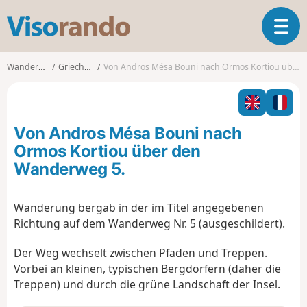
V
T
i
o
s
g
o
Wanderungen
Griechenland
Von Andros Mésa Bouni nach Ormos Kortiou über den Wanderweg 5.
g
r
l
a
e
n
n
d
Von Andros Mésa Bouni nach
a
o
v
Ormos Kortiou über den
i
Wanderweg 5.
g
a
t
Wanderung bergab in der im Titel angegebenen
i
Richtung auf dem Wanderweg Nr. 5 (ausgeschildert).
o
n
Der Weg wechselt zwischen Pfaden und Treppen.
Vorbei an kleinen, typischen Bergdörfern (daher die
Treppen) und durch die grüne Landschaft der Insel.