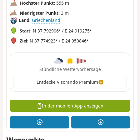
Höchster Punkt:
555 m
Niedrigster Punkt:
3 m
Land:
Griechenland
Start:
N 37.792906° / E 24.919275°
Ziel:
N 37.774923° / E 24.950846°
Stündliche Wettervorhersage
Entdecke Visorando Premium
In der mobilen App anzeigen
Wegpunkte