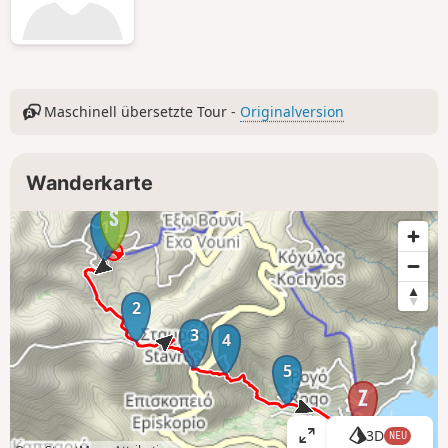
Maschinell übersetzte Tour -
Originalversion
Wanderkarte
1
2
3
4
5
3D
NEU
K