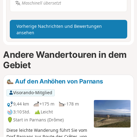
Maschinell übersetzt
Vorherige Nachrichten und Bewertungen
ansehen
Andere Wandertouren in dem
Gebiet
Auf den Anhöhen von Parnans
Visorando-Mitglied
9,44 km
+175 m
-178 m
3:10 Std.
Leicht
Start in Parnans (Drôme)
Diese leichte Wanderung führt Sie vom
Dorf Parnans zur Route des Crêtes, von