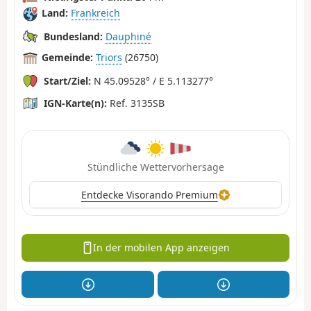
Land:
Frankreich
Bundesland:
Dauphiné
Gemeinde:
Triors
(26750)
Start/Ziel:
N 45.09528° / E 5.113277°
IGN-Karte(n):
Ref. 3135SB
Stündliche Wettervorhersage
Entdecke Visorando Premium
In der mobilen App anzeigen