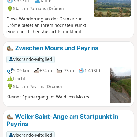
3:55 Std.
Mittel
Start in Parnans (Drôme)
Diese Wanderung an der Grenze zur
Drôme bietet an ihrem höchsten Punkt
einen herrlichen Aussichtspunkt mit
Panoramablick auf die Bergkette des
Vercors, die Ebene von Romans und die
Zwischen Mours und Peyrins
Berge der Ardèche.
Visorando-Mitglied
5,09 km
+74 m
-73 m
1:40 Std.
Leicht
Start in Peyrins (Drôme)
Kleiner Spaziergang im Wald von Mours.
Weiler Saint-Ange am Startpunkt in
Peyrins
Visorando-Mitglied