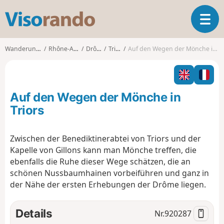
V
T
i
o
s
g
o
Wanderungen
Rhône-Alpes
Drôme
Triors
Auf den Wegen der Mönche in Triors
g
r
l
a
e
n
n
d
Auf den Wegen der Mönche in
a
o
v
Triors
i
g
Zwischen der Benediktinerabtei von Triors und der
a
Kapelle von Gillons kann man Mönche treffen, die
t
i
ebenfalls die Ruhe dieser Wege schätzen, die an
o
schönen Nussbaumhainen vorbeiführen und ganz in
n
der Nähe der ersten Erhebungen der Drôme liegen.
Details
Nr.
920287