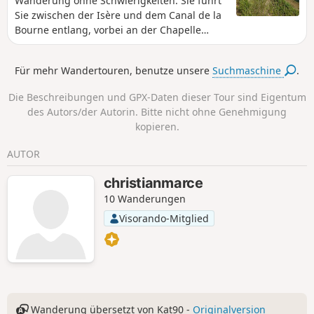
Wanderung ohne Schwierigkeiten. Sie führt
Sie zwischen der Isère und dem Canal de la
Bourne entlang, vorbei an der Chapelle
Sainte-Béatrix und ihrem Felsvorsprung mit
Blick auf die Isère und einem
Für mehr Wandertouren, benutze unsere
Suchmaschine
.
bemerkenswerten Panorama auf den
Vercors.
Die Beschreibungen und GPX-Daten dieser Tour sind Eigentum
des Autors/der Autorin. Bitte nicht ohne Genehmigung
kopieren.
AUTOR
christianmarce
10 Wanderungen
Visorando-Mitglied
Wanderung übersetzt von Kat90 -
Originalversion