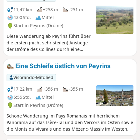
11,47 km
+258 m
-251 m
4:00 Std.
Mittel
Start in Peyrins (Drôme)
Diese Wanderung ab Peyrins führt über
die ersten (nicht sehr steilen) Anstiege
der Drôme des Collines durch eine
abwechslungsreiche Landschaft und
bietet den Wanderern aufgrund des
Eine Schleife östlich von Peyrins
Reliefs schöne Ausblicke auf den
Westen und dann auf den Osten der
Visorando-Mitglied
Region.
17,22 km
+356 m
-355 m
5:55 Std.
Mittel
Start in Peyrins (Drôme)
Schöne Wanderung im Pays Romanais mit herrlichem
Panorama auf das Isère-Tal und den Vercors im Osten sowie
die Monts du Vivarais und das Mézenc-Massiv im Westen.