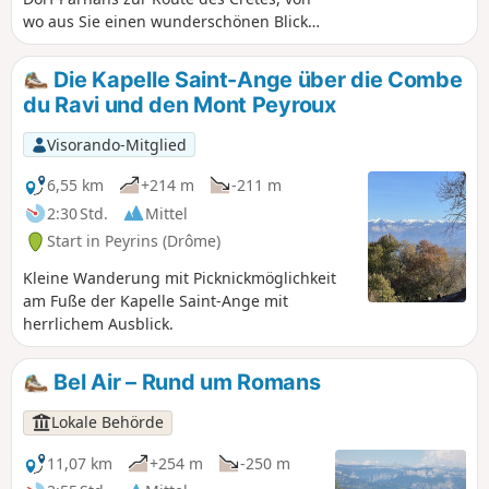
wo aus Sie einen wunderschönen Blick
auf das Royans, den Vercors und seine
Bergkette bis zum Veymont, das Isère-
Die Kapelle Saint-Ange über die Combe
Tal sowie nach Westen in Richtung
du Ravi und den Mont Peyroux
Rhône-Tal und Ardèche haben.
Visorando-Mitglied
6,55 km
+214 m
-211 m
2:30 Std.
Mittel
Start in Peyrins (Drôme)
Kleine Wanderung mit Picknickmöglichkeit
am Fuße der Kapelle Saint-Ange mit
herrlichem Ausblick.
Bel Air – Rund um Romans
Lokale Behörde
11,07 km
+254 m
-250 m