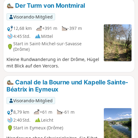
Der Turm von Montmiral
Visorando-Mitglied
12,68 km
+391 m
-397 m
4:45 Std.
Mittel
Start in Saint-Michel-sur-Savasse
(Drôme)
Kleine Rundwanderung in der Drôme, Hügel
mit Blick auf den Vercors.
Canal de la Bourne und Kapelle Sainte-
Béatrix in Eymeux
Visorando-Mitglied
8,79 km
+61 m
-61 m
2:40 Std.
Leicht
Start in Eymeux (Drôme)