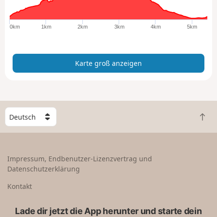
r
o
ß
0km
1km
2km
3km
4km
5km
a
n
z
Karte groß anzeigen
e
i
g
e
n
W
Z
ä
u
h
r
l
ü
e
Impressum, Endbenutzer-Lizenzvertrag und
c
e
Datenschutzerklärung
k
i
n
n
Kontakt
a
L
c
a
Lade dir jetzt die App herunter und starte dein
h
n