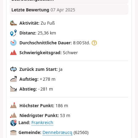
Letzte Bewertung
07 Apr 2025
Aktivität:
Zu Fuß
Distanz:
25,36 km
Durchschnittliche Dauer:
8:00 Std.
Schwierigkeitsgrad:
Schwer
Zurück zum Start:
Ja
Aufstieg:
+ 278 m
Abstieg:
- 281 m
Höchster Punkt:
186 m
Niedrigster Punkt:
53 m
Land:
Frankreich
Gemeinde:
Dennebrœucq
(62560)