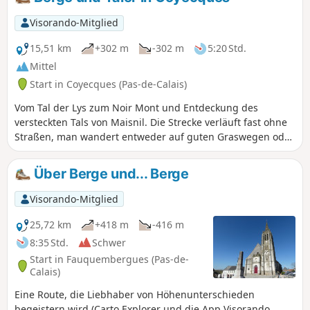
schlage ich zusätzlich eine kleine Schleife vor, die den
Höhenunterschied auf über 300 m erhöht.
Visorando-Mitglied
15,51 km
+302 m
-302 m
5:20 Std.
Mittel
Start in Coyecques (Pas-de-Calais)
Vom Tal der Lys zum Noir Mont und Entdeckung des
versteckten Tals von Maisnil. Die Strecke verläuft fast ohne
Straßen, man wandert entweder auf guten Graswegen oder
auf leicht befestigten Wegen. Suchen Sie nicht nach
Markierungen, es gibt keine.
Über Berge und... Berge
Visorando-Mitglied
25,72 km
+418 m
-416 m
8:35 Std.
Schwer
Start in Fauquembergues (Pas-de-
Calais)
Eine Route, die Liebhaber von Höhenunterschieden
begeistern wird (Carto Explorer und die App Visorando