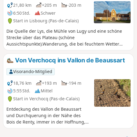
21,80 km
+205 m
-203 m
6:50 Std.
Schwer
Start in Lisbourg (Pas-de-Calais)
Die Quelle der Lys, die Mühle von Lugy und eine schöne
Strecke über das Plateau (schöne
Aussichtspunkte).Wanderung, die bei feuchtem Wetter
schwieriger sein kann, da einige Wege regelmäßig
aufgebrochen sind.Ein wenig Asphalt, jedoch auf kleinen
Von Verchocq ins Vallon de Beaussart
Straßen. Achtung: Der Aufstieg vom „5 “ in den Wald von
Lugy kann bei feuchtem Wetter sehr schwierig sein.
Visorando-Mitglied
18,76 km
+193 m
-194 m
5:55 Std.
Mittel
Start in Verchocq (Pas-de-Calais)
Entdeckung des Vallon de Beaussart
und Durchquerung in der Nähe des
Bois de Renty, immer in der Hoffnung,
ein paar Tiere zu entdecken: An diesem
16. Oktober gab es nur ein paar