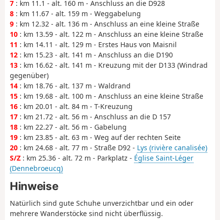
7
: km 11.1 - alt. 160 m - Anschluss an die D928
8
: km 11.67 - alt. 159 m - Weggabelung
9
: km 12.32 - alt. 136 m - Anschluss an eine kleine Straße
10
: km 13.59 - alt. 122 m - Anschluss an eine kleine Straße
11
: km 14.11 - alt. 129 m - Erstes Haus von Maisnil
12
: km 15.23 - alt. 141 m - Anschluss an die D190
13
: km 16.62 - alt. 141 m - Kreuzung mit der D133 (Windrad
gegenüber)
14
: km 18.76 - alt. 137 m - Waldrand
15
: km 19.68 - alt. 100 m - Anschluss an eine kleine Straße
16
: km 20.01 - alt. 84 m - T-Kreuzung
17
: km 21.72 - alt. 56 m - Anschluss an die D 157
18
: km 22.27 - alt. 56 m - Gabelung
19
: km 23.85 - alt. 63 m - Weg auf der rechten Seite
20
: km 24.68 - alt. 77 m - Straße D92 -
Lys (rivière canalisée)
S/Z
: km 25.36 - alt. 72 m - Parkplatz -
Église Saint-Léger
(Dennebroeucq)
Hinweise
Natürlich sind gute Schuhe unverzichtbar und ein oder
mehrere Wanderstöcke sind nicht überflüssig.