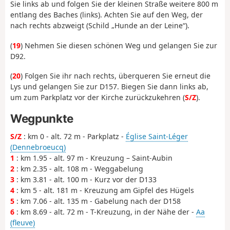
Sie links ab und folgen Sie der kleinen Straße weitere 800 m
entlang des Baches (links). Achten Sie auf den Weg, der
nach rechts abzweigt (Schild „Hunde an der Leine“).
(
19
) Nehmen Sie diesen schönen Weg und gelangen Sie zur
D92.
(
20
) Folgen Sie ihr nach rechts, überqueren Sie erneut die
Lys und gelangen Sie zur D157. Biegen Sie dann links ab,
um zum Parkplatz vor der Kirche zurückzukehren (
S/Z
).
Wegpunkte
S/Z
: km 0 - alt. 72 m - Parkplatz -
Église Saint-Léger
(Dennebroeucq)
1
: km 1.95 - alt. 97 m - Kreuzung – Saint-Aubin
2
: km 2.35 - alt. 108 m - Weggabelung
3
: km 3.81 - alt. 100 m - Kurz vor der D133
4
: km 5 - alt. 181 m - Kreuzung am Gipfel des Hügels
5
: km 7.06 - alt. 135 m - Gabelung nach der D158
6
: km 8.69 - alt. 72 m - T-Kreuzung, in der Nähe der -
Aa
(fleuve)