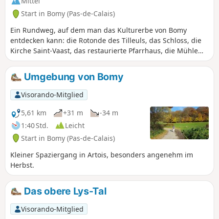
Mittel
Start in Bomy (Pas-de-Calais)
Ein Rundweg, auf dem man das Kulturerbe von Bomy
entdecken kann: die Rotonde des Tilleuls, das Schloss, die
Kirche Saint-Vaast, das restaurierte Pfarrhaus, die Mühle
sowie die Quelle der Laquette, den Brunnen Sainte-Frévisse
und sein Oratorium (Picknickplätze). Dieser Rundweg ist ab
Umgebung von Bomy
der Rotonde des Tilleuls auf dem Dorfplatz rot
ausgeschildert.
Visorando-Mitglied
5,61 km
+31 m
-34 m
1:40 Std.
Leicht
Start in Bomy (Pas-de-Calais)
Kleiner Spaziergang in Artois, besonders angenehm im
Herbst.
Das obere Lys-Tal
Visorando-Mitglied