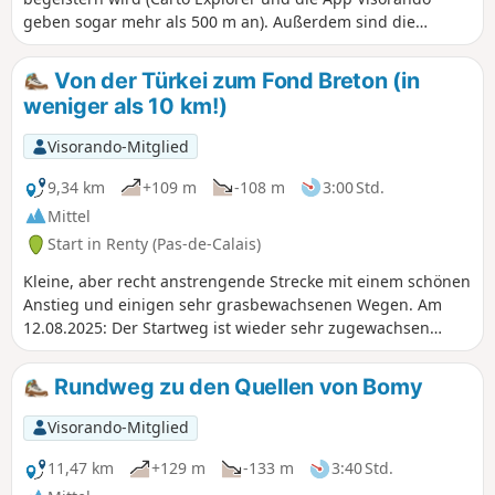
geben sogar mehr als 500 m an). Außerdem sind die
Aussichtspunkte sehr schön. Die Route wurde im November
2019 leicht geändert. Alle Wege sind am 14. Mai 2020 in
Von der Türkei zum Fond Breton (in
sehr gutem Zustand (auch wenn einige sehr
weniger als 10 km!)
grasbewachsen sind).
Visorando-Mitglied
9,34 km
+109 m
-108 m
3:00 Std.
Mittel
Start in Renty (Pas-de-Calais)
Kleine, aber recht anstrengende Strecke mit einem schönen
Anstieg und einigen sehr grasbewachsenen Wegen. Am
12.08.2025: Der Startweg ist wieder sehr zugewachsen
(Brombeeren und Brennnesseln). Man kommt zwar durch,
aber man sollte besser eine Hose oder gute Gamaschen
Rundweg zu den Quellen von Bomy
und natürlich einen Wanderstock oder sogar eine
Gartenschere dabei haben.
Visorando-Mitglied
11,47 km
+129 m
-133 m
3:40 Std.