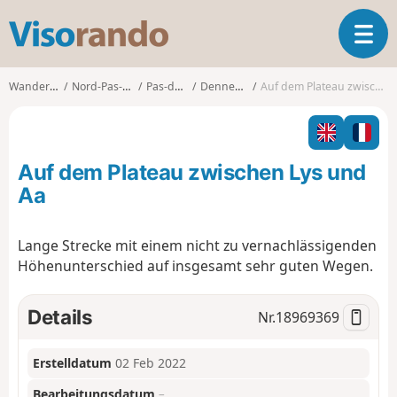
V
T
i
o
s
g
o
Wanderungen
Nord-Pas-de-Calais
Pas-de-Calais
Dennebrœucq
Auf dem Plateau zwischen Lys und Aa
g
r
l
a
e
n
n
d
Auf dem Plateau zwischen Lys und
a
o
v
Aa
i
g
Lange Strecke mit einem nicht zu vernachlässigenden
a
Höhenunterschied auf insgesamt sehr guten Wegen.
t
i
o
Details
Nr.
18969369
n
Erstelldatum
02 Feb 2022
Bearbeitungsdatum
–