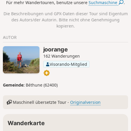
Für mehr Wandertouren, benutze unsere
Suchmaschine
.
Fasanen zu sehen, aber sie ließen sich
fast streicheln. Ein Genuss für die
Die Beschreibungen und GPX-Daten dieser Tour sind Eigentum
bewaffneten Sportler! Auf dieser Strecke
des Autors/der Autorin. Bitte nicht ohne Genehmigung
gibt es praktisch keine Straßen.
kopieren.
AUTOR
joorange
162 Wanderungen
Visorando-Mitglied
Gemeinde:
Béthune (62400)
Maschinell übersetzte Tour -
Originalversion
Wanderkarte