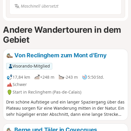
Maschinell übersetzt
Andere Wandertouren in dem
Gebiet
Von Reclinghem zum Mont d'Erny
Visorando-Mitglied
17,84 km
+248 m
-243 m
5:50 Std.
Schwer
Start in Reclinghem (Pas-de-Calais)
Drei schöne Aufstiege und ein langer Spaziergang über das
Plateau sorgen für eine Wanderung mitten in der Natur. Ein
sehr hügeliger erster Abschnitt, dann eine lange Strecke
auf den Anhöhen, bevor es mit herrlicher Aussicht wieder
hinunter nach Reclinghem geht. Als Sahnehäubchen
Berge und Täler in Coyecques