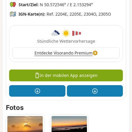
Start/Ziel:
N 50.572546° / E 2.153294°
IGN-Karte(n):
Ref. 2204E, 2205E, 2304O, 2305O
Stündliche Wettervorhersage
Entdecke Visorando Premium
In der mobilen App anzeigen
Fotos