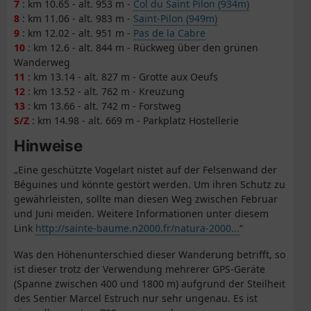
7
: km 10.65 - alt. 953 m -
Col du Saint Pilon (934m)
8
: km 11.06 - alt. 983 m -
Saint-Pilon (949m)
9
: km 12.02 - alt. 951 m -
Pas de la Cabre
10
: km 12.6 - alt. 844 m - Rückweg über den grünen
Wanderweg
11
: km 13.14 - alt. 827 m - Grotte aux Oeufs
12
: km 13.52 - alt. 762 m - Kreuzung
13
: km 13.66 - alt. 742 m - Forstweg
S/Z
: km 14.98 - alt. 669 m - Parkplatz Hostellerie
Hinweise
„Eine geschützte Vogelart nistet auf der Felsenwand der
Béguines und könnte gestört werden. Um ihren Schutz zu
gewährleisten, sollte man diesen Weg zwischen Februar
und Juni meiden. Weitere Informationen unter diesem
Link
http://sainte-baume.n2000.fr/natura-2000...
“
Was den Höhenunterschied dieser Wanderung betrifft, so
ist dieser trotz der Verwendung mehrerer GPS-Geräte
(Spanne zwischen 400 und 1800 m) aufgrund der Steilheit
des Sentier Marcel Estruch nur sehr ungenau. Es ist