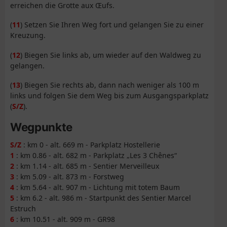
erreichen die Grotte aux Œufs.
(
11
) Setzen Sie Ihren Weg fort und gelangen Sie zu einer
Kreuzung.
(
12
) Biegen Sie links ab, um wieder auf den Waldweg zu
gelangen.
(
13
) Biegen Sie rechts ab, dann nach weniger als 100 m
links und folgen Sie dem Weg bis zum Ausgangsparkplatz
(
S/Z
).
Wegpunkte
S/Z
: km 0 - alt. 669 m - Parkplatz Hostellerie
1
: km 0.86 - alt. 682 m - Parkplatz „Les 3 Chênes“
2
: km 1.14 - alt. 685 m - Sentier Merveilleux
3
: km 5.09 - alt. 873 m - Forstweg
4
: km 5.64 - alt. 907 m - Lichtung mit totem Baum
5
: km 6.2 - alt. 986 m - Startpunkt des Sentier Marcel
Estruch
6
: km 10.51 - alt. 909 m - GR98