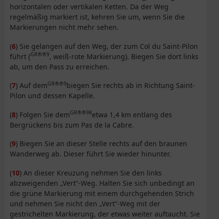
horizontalen oder vertikalen Ketten. Da der Weg
regelmäßig markiert ist, kehren Sie um, wenn Sie die
Markierungen nicht mehr sehen.
(
6
) Sie gelangen auf den Weg, der zum Col du Saint-Pilon
GR®®9
führt (
, weiß-rote Markierung). Biegen Sie dort links
ab, um den Pass zu erreichen.
GR®®9
(
7
) Auf dem
biegen Sie rechts ab in Richtung Saint-
Pilon und dessen Kapelle.
GR®®98
(
8
) Folgen Sie dem
etwa 1,4 km entlang des
Bergrückens bis zum Pas de la Cabre.
(
9
) Biegen Sie an dieser Stelle rechts auf den braunen
Wanderweg ab. Dieser führt Sie wieder hinunter.
(
10
) An dieser Kreuzung nehmen Sie den links
abzweigenden „Vert“-Weg. Halten Sie sich unbedingt an
die grüne Markierung mit einem durchgehenden Strich
und nehmen Sie nicht den „Vert“-Weg mit der
gestrichelten Markierung, der etwas weiter auftaucht. Sie