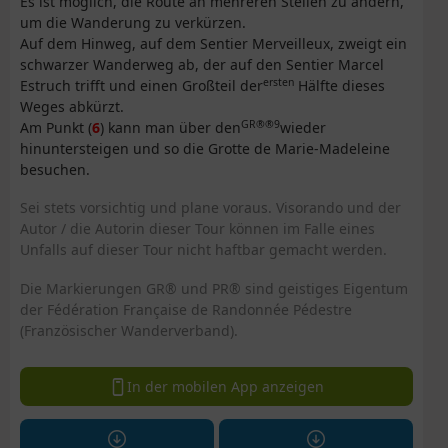
Es ist möglich, die Route an mehreren Stellen zu ändern,
um die Wanderung zu verkürzen.
Auf dem Hinweg, auf dem Sentier Merveilleux, zweigt ein
schwarzer Wanderweg ab, der auf den Sentier Marcel
ersten
Estruch trifft und einen Großteil der
Hälfte dieses
Weges abkürzt.
GR®®9
Am Punkt (
6
) kann man über den
wieder
hinuntersteigen und so die Grotte de Marie-Madeleine
besuchen.
Sei stets vorsichtig und plane voraus. Visorando und der
Autor / die Autorin dieser Tour können im Falle eines
Unfalls auf dieser Tour nicht haftbar gemacht werden.
Die Markierungen GR® und PR® sind geistiges Eigentum
der Fédération Française de Randonnée Pédestre
(Französischer Wanderverband).
In der mobilen App anzeigen