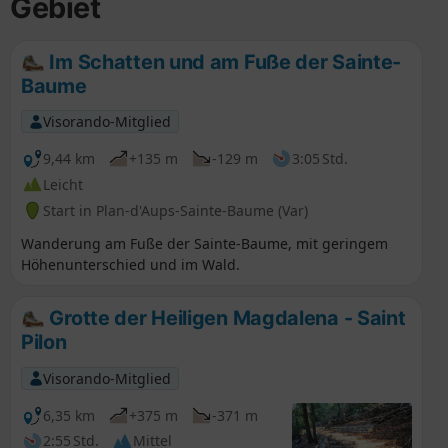
Gebiet
Im Schatten und am Fuße der Sainte-
Baume
Visorando-Mitglied
9,44 km
+135 m
-129 m
3:05 Std.
Leicht
Start in Plan-d'Aups-Sainte-Baume (Var)
Wanderung am Fuße der Sainte-Baume, mit geringem
Höhenunterschied und im Wald.
Grotte der Heiligen Magdalena - Saint
Pilon
Visorando-Mitglied
6,35 km
+375 m
-371 m
2:55 Std.
Mittel