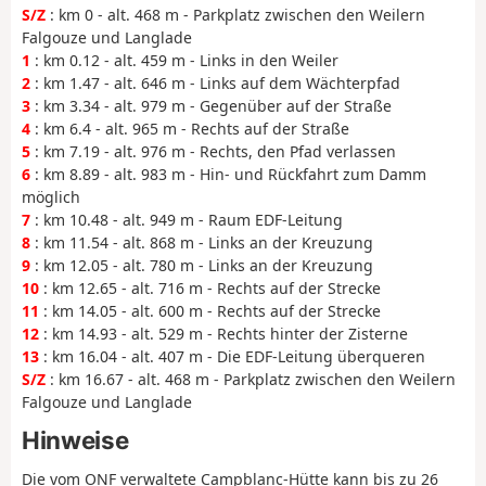
S/Z
: km 0 - alt. 468 m - Parkplatz zwischen den Weilern
Falgouze und Langlade
1
: km 0.12 - alt. 459 m - Links in den Weiler
2
: km 1.47 - alt. 646 m - Links auf dem Wächterpfad
3
: km 3.34 - alt. 979 m - Gegenüber auf der Straße
4
: km 6.4 - alt. 965 m - Rechts auf der Straße
5
: km 7.19 - alt. 976 m - Rechts, den Pfad verlassen
6
: km 8.89 - alt. 983 m - Hin- und Rückfahrt zum Damm
möglich
7
: km 10.48 - alt. 949 m - Raum EDF-Leitung
8
: km 11.54 - alt. 868 m - Links an der Kreuzung
9
: km 12.05 - alt. 780 m - Links an der Kreuzung
10
: km 12.65 - alt. 716 m - Rechts auf der Strecke
11
: km 14.05 - alt. 600 m - Rechts auf der Strecke
12
: km 14.93 - alt. 529 m - Rechts hinter der Zisterne
13
: km 16.04 - alt. 407 m - Die EDF-Leitung überqueren
S/Z
: km 16.67 - alt. 468 m - Parkplatz zwischen den Weilern
Falgouze und Langlade
Hinweise
Die vom ONF verwaltete Campblanc-Hütte kann bis zu 26