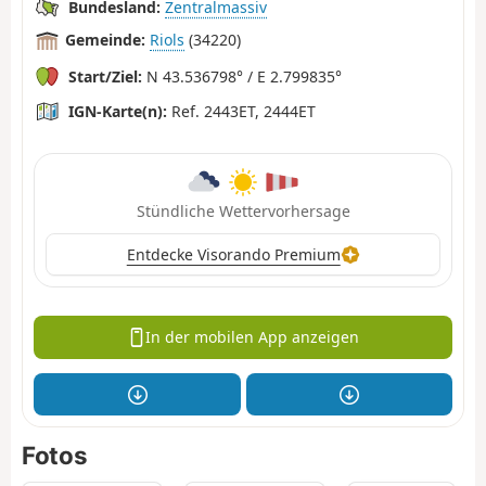
Bundesland:
Zentralmassiv
Gemeinde:
Riols
(34220)
Start/Ziel:
N 43.536798° / E 2.799835°
IGN-Karte(n):
Ref. 2443ET, 2444ET
Stündliche Wettervorhersage
Entdecke Visorando Premium
In der mobilen App anzeigen
Fotos