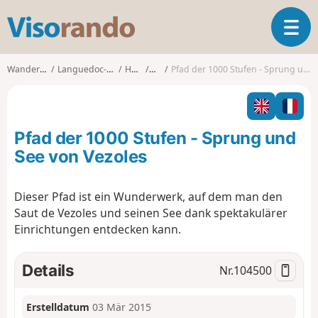
V
T
i
o
s
g
o
Wanderungen
Languedoc-Roussillon
Hérault
Riols
Pfad der 1000 Stufen - Sprung und See von Vezoles
g
r
l
a
e
n
n
d
Pfad der 1000 Stufen - Sprung und
a
o
v
See von Vezoles
i
g
Dieser Pfad ist ein Wunderwerk, auf dem man den
a
Saut de Vezoles und seinen See dank spektakulärer
t
i
Einrichtungen entdecken kann.
o
n
Details
Nr.
104500
Erstelldatum
03 Mär 2015