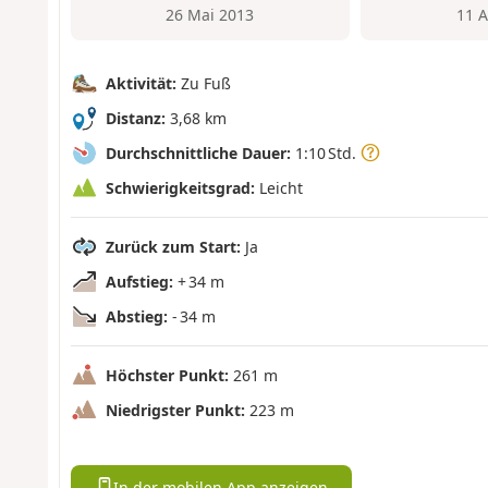
26 Mai 2013
11 
Aktivität:
Zu Fuß
Distanz:
3,68 km
Durchschnittliche Dauer:
1:10 Std.
Schwierigkeitsgrad:
Leicht
Zurück zum Start:
Ja
Aufstieg:
+ 34 m
Abstieg:
- 34 m
Höchster Punkt:
261 m
Niedrigster Punkt:
223 m
In der mobilen App anzeigen