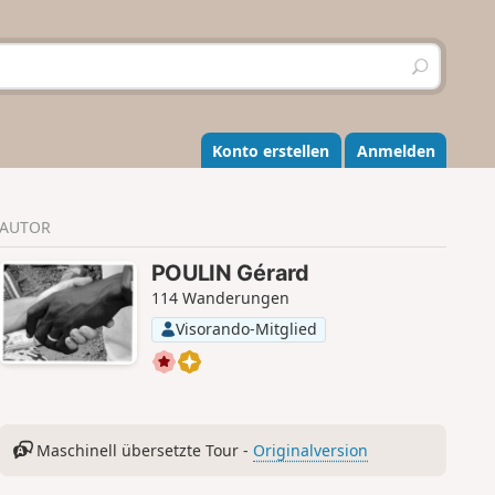
S
u
c
h
e
Konto erstellen
Anmelden
n
AUTOR
POULIN Gérard
114 Wanderungen
Visorando-Mitglied
Maschinell übersetzte Tour -
Originalversion