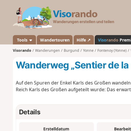
V
i
s
o
r
a
Tools
Wandertouren
Hilfe ↗
Viso
rando
Prem
n
Visorando
Wanderungen
Burgund
Yonne
Fontenoy (Yonne)
d
o
Wanderweg „Sentier de la 
Auf den Spuren der Enkel Karls des Großen wandeln
Reich Karls des Großen aufgeteilt wurde: Das erwarte
Details
Erstelldatum
Bearbei