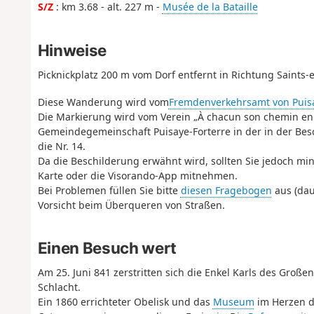
S/Z
: km 3.68 - alt. 227 m -
Musée de la Bataille
Hinweise
Picknickplatz 200 m vom Dorf entfernt in Richtung Saints-
Diese Wanderung wird vom
Fremdenverkehrsamt von Puisa
Die Markierung wird vom Verein „À chacun son chemin en
Gemeindegemeinschaft Puisaye-Forterre in der in der B
die Nr. 14.
Da die Beschilderung erwähnt wird, sollten Sie jedoch 
Karte oder die Visorando-App mitnehmen.
Bei Problemen füllen Sie bitte
diesen Fragebogen
aus (dau
Vorsicht beim Überqueren von Straßen.
Einen Besuch wert
Am 25. Juni 841 zerstritten sich die Enkel Karls des Große
Schlacht.
Ein 1860 errichteter Obelisk und das
Museum
im Herzen d