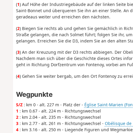
(
1
) Auf Höhe der Industriegebäude auf der linken Seite bi
Saint-Bonnet und überqueren Sie ihn an einer Stelle. A
geradeaus weiter und erreichen den nächsten.
(
2
) Biegen Sie rechts ab und gehen Sie gemächlich in Rich
Straße gelangen, die nach Solmet führt; folgen Sie ihr, 
gelangen. Erreichen Sie die D3, indem Sie an den alten St
(
3
) An der Kreuzung mit der D3 rechts abbiegen. Der Obelis
Nachdem man sich über die Geschichte dieses Ortes inf
geht in Richtung Dorfzentrum von Fontenoy, vorbei am Fuß
(
4
) Gehen Sie weiter bergab, um den Ort Fontenoy zu errei
Wegpunkte
S/Z
: km 0 - alt. 227 m - Platz der -
Église Saint-Marien (Fon
1
: km 0.67 - alt. 224 m - Richtungswechsel
2
: km 2.04 - alt. 235 m - Richtungswechsel
3
: km 2.77 - alt. 261 m - Richtungswechsel -
Obélisque de 
4
: km 3.16 - alt. 250 m - Liegende Figuren und Wegmarki