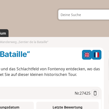
ium
Wanderweg „Sentier de la Bataille“
Bataille“
 und das Schlachtfeld von Fontenoy entdecken, wo das
t Sie auf dieser kleinen historischen Tour.
Nr.
27425
tungsdatum
Letzte Bewertung