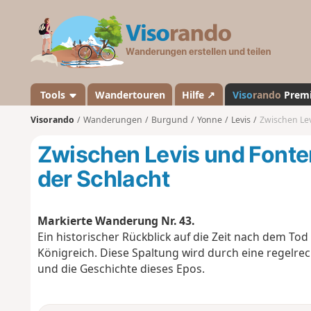
V
i
s
o
r
a
Tools
Wandertouren
Hilfe ↗
Viso
rando
Prem
n
Visorando
Wanderungen
Burgund
Yonne
Levis
Zwischen Lev
d
o
Zwischen Levis und Fonte
der Schlacht
Markierte Wanderung Nr. 43.
Ein historischer Rückblick auf die Zeit nach dem Tod
Königreich. Diese Spaltung wird durch eine regelrech
und die Geschichte dieses Epos.