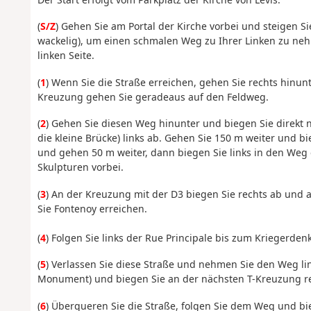
(
S/Z
) Gehen Sie am Portal der Kirche vorbei und steigen Si
wackelig), um einen schmalen Weg zu Ihrer Linken zu n
linken Seite.
(
1
) Wenn Sie die Straße erreichen, gehen Sie rechts hinun
Kreuzung gehen Sie geradeaus auf den Feldweg.
(
2
) Gehen Sie diesen Weg hinunter und biegen Sie direkt
die kleine Brücke) links ab. Gehen Sie 150 m weiter und b
und gehen 50 m weiter, dann biegen Sie links in den Weg
Skulpturen vorbei.
(
3
) An der Kreuzung mit der D3 biegen Sie rechts ab und 
Sie Fontenoy erreichen.
(
4
) Folgen Sie links der Rue Principale bis zum Kriegerden
(
5
) Verlassen Sie diese Straße und nehmen Sie den Weg 
Monument) und biegen Sie an der nächsten T-Kreuzung re
(
6
) Überqueren Sie die Straße, folgen Sie dem Weg und bie