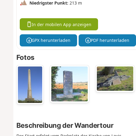
Niedrigster Punkt:
213 m
In der mobilen App anzeigen
GPX herunterladen
PDF herunterladen
Fotos
Beschreibung der Wandertour
Der Start erfolgt vom Parkplatz der Kirche von Levis.