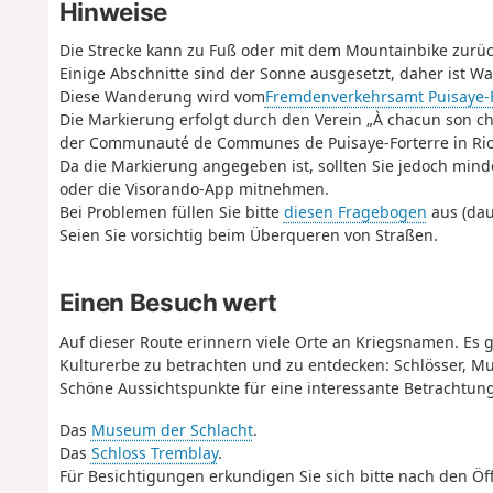
Hinweise
Die Strecke kann zu Fuß oder mit dem Mountainbike zurü
Einige Abschnitte sind der Sonne ausgesetzt, daher ist Was
Diese Wanderung wird vom
Fremdenverkehrsamt Puisaye-F
Die Markierung erfolgt durch den Verein „À chacun son c
der Communauté de Communes de Puisaye-Forterre in Ric
Da die Markierung angegeben ist, sollten Sie jedoch min
oder die Visorando-App mitnehmen.
Bei Problemen füllen Sie bitte
diesen Fragebogen
aus (dau
Seien Sie vorsichtig beim Überqueren von Straßen.
Einen Besuch wert
Auf dieser Route erinnern viele Orte an Kriegsnamen. Es 
Kulturerbe zu betrachten und zu entdecken: Schlösser, Mu
Schöne Aussichtspunkte für eine interessante Betrachtung
Das
Museum der Schlacht
.
Das
Schloss Tremblay
.
Für Besichtigungen erkundigen Sie sich bitte nach den Öf