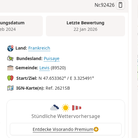
Nr.
92426
tungsdatum
Letzte Bewertung
Feb 2024
22 Jan 2026
Land:
Frankreich
Bundesland:
Puisaye
Gemeinde:
Levis
(89520)
Start/Ziel:
N 47.653362° / E 3.325491°
IGN-Karte(n):
Ref. 2621SB
Stündliche Wettervorhersage
Entdecke Visorando Premium