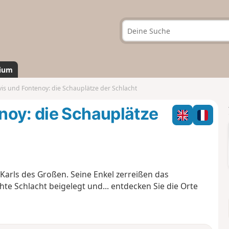
ium
is und Fontenoy: die Schauplätze der Schlacht
noy: die Schauplätze
 Karls des Großen. Seine Enkel zerreißen das
te Schlacht beigelegt und... entdecken Sie die Orte