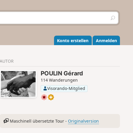
S
u
c
h
e
Konto erstellen
Anmelden
n
AUTOR
POULIN Gérard
114 Wanderungen
Visorando-Mitglied
Maschinell übersetzte Tour -
Originalversion