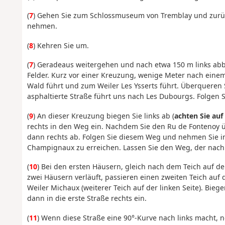
(
7
) Gehen Sie zum Schlossmuseum von Tremblay und zurück
nehmen.
(
8
) Kehren Sie um.
(
7
) Geradeaus weitergehen und nach etwa 150 m links ab
Felder. Kurz vor einer Kreuzung, wenige Meter nach eine
Wald führt und zum Weiler Les Ysserts führt. Überqueren 
asphaltierte Straße führt uns nach Les Dubourgs. Folgen S
(
9
) An dieser Kreuzung biegen Sie links ab (
achten Sie auf
rechts in den Weg ein. Nachdem Sie den Ru de Fontenoy 
dann rechts ab. Folgen Sie diesem Weg und nehmen Sie i
Champignaux zu erreichen. Lassen Sie den Weg, der nach r
(
10
) Bei den ersten Häusern, gleich nach dem Teich auf der
zwei Häusern verläuft, passieren einen zweiten Teich auf 
Weiler Michaux (weiterer Teich auf der linken Seite). Bieg
dann in die erste Straße rechts ein.
(
11
) Wenn diese Straße eine 90°-Kurve nach links macht,