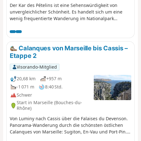
Der Kar des Pételins ist eine Sehenswürdigkeit von
unvergleichlicher Schönheit. Es handelt sich um eine
wenig frequentierte Wanderung im Nationalpark
Calanques de Marseille. Eine herrliche, aber
anspruchsvolle Wanderung, die trittsicher sein, eine
gute körperliche Verfassung und an einigen Stellen, an
denen der Weg weniger leicht zu finden ist, den
Calanques von Marseille bis Cassis –
sicheren Umgang mit einem GPS erfordert. Diese
Etappe 2
Wanderung ist keine Rundwanderung, sondern wird mit
Hilfe eines Shuttle-Services zwischen dem Parkplatz von
Visorando-Mitglied
Logisson und dem Parkplatz am Col de la Gineste
durchgeführt. Achtung: Sie wandern in einem
20,68 km
+957 m
Nationalpark, halten Sie sich an die Regeln und
-1 071 m
8:40 Std.
verlassen Sie die Wege nicht. Informieren Sie sich vor
Schwer
dem Aufbruch über die Vorschriften dieses
Start in Marseille (Bouches-du-
Nationalparks: Vorschriften des Nationalparks Calanques
Rhône)
Von Luminy nach Cassis über die Falaises du Devenson.
Panorama-Wanderung durch die schönsten östlichen
Calanques von Marseille: Sugiton, En-Vau und Port-Pin.
Sie befinden sich im Nationalpark Calanques, der