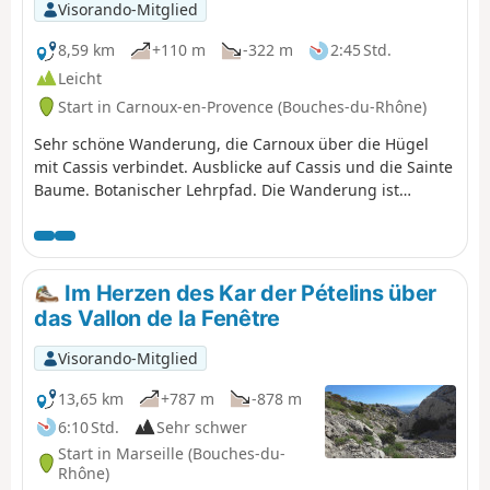
Aufstieg zum Col de Béouveyre in Angriff nehmen. Sie
Visorando-Mitglied
befinden sich im Nationalpark Calanques, der
besonderen Vorschriften unterliegt. Bei Nichteinhaltung
8,59 km
+110 m
-322 m
2:45 Std.
dieser Vorschriften droht Ihnen eine Geldstrafe von bis
Leicht
zu 1500 €.
Start in Carnoux-en-Provence (Bouches-du-Rhône)
Sehr schöne Wanderung, die Carnoux über die Hügel
mit Cassis verbindet. Ausblicke auf Cassis und die Sainte
Baume. Botanischer Lehrpfad. Die Wanderung ist
vollständig mit dem Bus erreichbar.
Im Herzen des Kar der Pételins über
das Vallon de la Fenêtre
Visorando-Mitglied
13,65 km
+787 m
-878 m
6:10 Std.
Sehr schwer
Start in Marseille (Bouches-du-
Rhône)