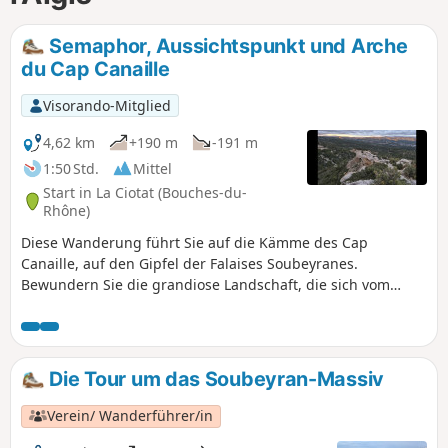
Semaphor, Aussichtspunkt und Arche
du Cap Canaille
Visorando-Mitglied
4,62 km
+190 m
-191 m
1:50 Std.
Mittel
Start in La Ciotat (Bouches-du-
Rhône)
Diese Wanderung führt Sie auf die Kämme des Cap
Canaille, auf den Gipfel der Falaises Soubeyranes.
Bewundern Sie die grandiose Landschaft, die sich vom
Archipel du Riou im Westen bis zum Archipel des Embiez im
Osten erstreckt, und die schönen Aussichtspunkte auf die
Calanques und La Ciotat. GPS wird dringend empfohlen.
Die Tour um das Soubeyran-Massiv
Verein/ Wanderführer/in