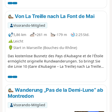
besonderen Vorschriften unterliegt. Bei Nichtbeachtung
dieser Vorschriften droht Ihnen eine Geldstrafe von bis
zu 1500 €.
Von La Treille nach La Font de Mai
Visorando-Mitglied
5,86 km
+261 m
-179 m
2:25 Std.
Leicht
Start in Marseille (Bouches-du-Rhône)
Das kostenlose Busnetz des Pays d'Aubagne et de l'Étoile
ermöglicht originelle Rundwanderungen. So bringt Sie
die Linie 10 (Gare d'Aubagne – La Treille) nach La Treille,
nur wenige Schritte vom Grab von Marcel Pagnol
entfernt. Von dort aus können Sie in die Hügel
aufbrechen, in denen er seine Filme drehte.
Anschließend kommen Sie an der herrlichen Domaine de
Wanderung „Pas de la Demi-Lune“ ab
la Font de Mai vorbei. Von dort aus können Sie mit der
Montredon
Buslinie 14 (Éoures – Bahnhof Aubagne) nach Aubagne
zurückgehen. Achtung, diese Busse gehen sonntags
Visorando-Mitglied
nicht.