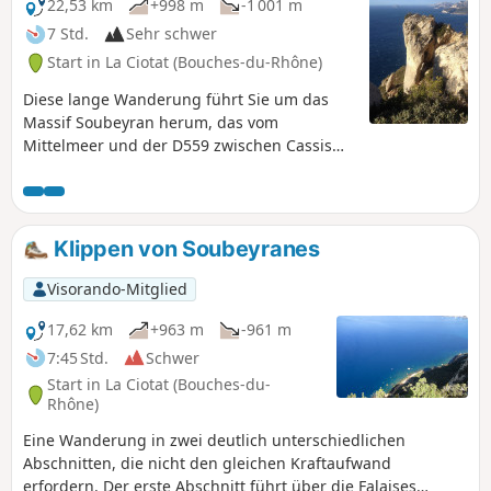
22,53 km
+998 m
-1 001 m
7 Std.
Sehr schwer
Start in La Ciotat (Bouches-du-Rhône)
Diese lange Wanderung führt Sie um das
Massif Soubeyran herum, das vom
Mittelmeer und der D559 zwischen Cassis
und La Ciotat begrenzt wird. Gut die Hälfte
der Strecke folgen Sie der Bergkette
zwischen Pas de Bellefille und La Ciotat.
Dieser Abschnitt bietet Ihnen auf seiner
Klippen von Soubeyranes
gesamten Länge atemberaubende Ausblicke
über den Bogen Toulon-Marseille. Sie
Visorando-Mitglied
beenden die Tour mit einer Erkundung der
Täler oberhalb von La Ciotat. GPS-Gerät
17,62 km
+963 m
-961 m
dringend empfohlen!
7:45 Std.
Schwer
Start in La Ciotat (Bouches-du-
Rhône)
Eine Wanderung in zwei deutlich unterschiedlichen
Abschnitten, die nicht den gleichen Kraftaufwand
erfordern. Der erste Abschnitt führt über die Falaises