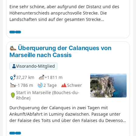
Eine sehr schöne, aber aufgrund der Distanz und des
Höhenunterschieds anspruchsvolle Strecke. Die
Landschaften sind auf der gesamten Strecke
außergewöhnlich. Wir sind um 7:30 Uhr in Callelongue
gestartet und haben 11:30 Stunden gebraucht, inklusive
einer einstündigen Pause. Mit der GPS-App Visorando
habe ich 2768 m Höhenunterschied nach oben und 2718
Überquerung der Calanques von
m nach unten gemessen, also deutlich mehr als in der
Marseille nach Cassis
Beschreibung angegeben. Sie müssen am Ziel ein
Fahrzeug auf dem Parkplatz der Calanque de Port Miou
Visorando-Mitglied
abstellen. Sie befinden sich im Nationalpark Calanques,
für den besondere Vorschriften gelten . Bei
37,27 km
+1 811 m
Nichtbeachtung dieser Vorschriften riskieren Sie eine
-1 786 m
2 Tage
Schwer
Geldstrafe von bis zu 1500 €.
Start in Marseille (Bouches-du-
Rhône)
Durchquerung der Calanques in zwei Tagen mit
Ankunft/Abfahrt in Luminy dazwischen. Passage unter
der Falaise des Toits und über den Falaises du Devenson
und unter anderem durch die Calanques von
Marseilleveyre, Sormiou, Sugiton, En-Vau und Port-Pin.