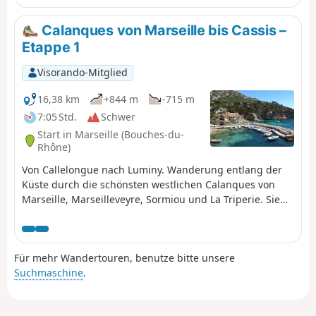
Sie befinden sich im Nationalpark Calanques, der
besonderen Vorschriften unterliegt . Bei Nichtbeachtung
Calanques von Marseille bis Cassis –
dieser Vorschriften droht Ihnen eine Geldstrafe von bis
Etappe 1
zu 1500 €.
Visorando-Mitglied
16,38 km
+844 m
-715 m
7:05 Std.
Schwer
Start in Marseille (Bouches-du-
Rhône)
Von Callelongue nach Luminy. Wanderung entlang der
Küste durch die schönsten westlichen Calanques von
Marseille, Marseilleveyre, Sormiou und La Triperie. Sie
befinden sich im Nationalpark Calanques, der
besonderen Vorschriften unterliegt . Bei Nichtbeachtung
dieser Vorschriften droht Ihnen eine Geldstrafe von bis
Für mehr Wandertouren, benutze bitte unsere
zu 1500 €.
Suchmaschine
.