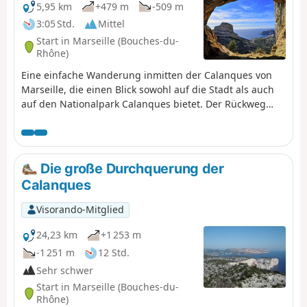
5,95 km
+479 m
-509 m
3:05 Std.
Mittel
Start in Marseille (Bouches-du-
Rhône)
Eine einfache Wanderung inmitten der Calanques von
Marseille, die einen Blick sowohl auf die Stadt als auch
auf den Nationalpark Calanques bietet. Der Rückweg
kann mit dem Bus erfolgen, von dem aus man einen
schönen Blick auf Les Goudes hat. Für diejenigen, die die
vorgeschlagenen Passagen nicht nehmen möchten,
werden in der Beschreibung alternative Routen
Die große Durchquerung der
angeboten.
Calanques
Visorando-Mitglied
24,23 km
+1 253 m
-1 251 m
12 Std.
Sehr schwer
Start in Marseille (Bouches-du-
Rhône)