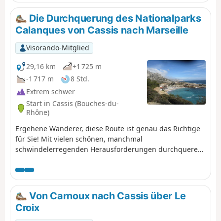
Die Durchquerung des Nationalparks
Calanques von Cassis nach Marseille
Visorando-Mitglied
29,16 km
+1 725 m
-1 717 m
8 Std.
Extrem schwer
Start in Cassis (Bouches-du-
Rhône)
Ergehene Wanderer, diese Route ist genau das Richtige
für Sie! Mit vielen schönen, manchmal
schwindelerregenden Herausforderungen durchqueren
Sie den Nationalpark Calanques von Cassis nach
Marseille von Ost nach West. Mit herrlichen Ausblicken:
Cap Canaille, dann die zahlreichen Calanques, darunter
die grün-blaue Calanque de Sugiton. Die kleinen Häfen
Von Carnoux nach Cassis über Le
von Callelongue und Les Goudes heißen Sie willkommen,
Croix
bevor Sie nach vielen Kilometern den schwierigen