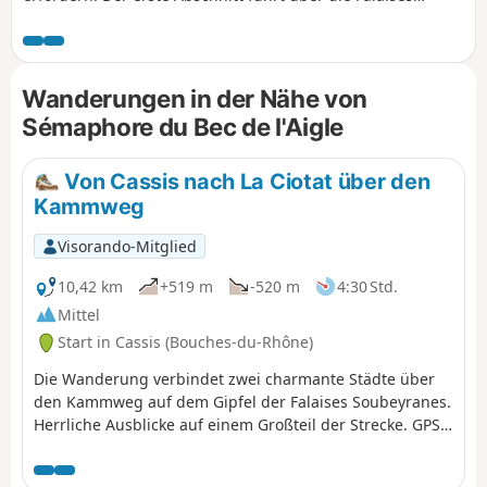
Soubeyranes, die höchsten Meeresklippen Frankreichs. Es
gibt zahlreiche außergewöhnliche Aussichtspunkte, die
jedoch nicht gesichert sind und daher Vorsicht erfordern.
Der zweite Teil führt über die Grande Tête, die Dent du
Wanderungen in der Nähe von
Loup und den Bau Rous, in einer wilderen Umgebung, die
Sémaphore du Bec de l'Aigle
weitaus weniger frequentiert ist. Ein langer, nicht
markierter Abschnitt auf wenig begangenen Pfaden
erfordert Aufmerksamkeit, um die verschiedenen,
Von Cassis nach La Ciotat über den
manchmal kniffligen Richtungswechsel nicht zu verpassen.
Kammweg
Man genießt jedoch wunderschöne Ausblicke auf die Bucht
von La Ciotat und ihren symbolträchtigen Felsen, den
Visorando-Mitglied
berühmten Bec de l'Aigle. GPS dringend empfohlen!
10,42 km
+519 m
-520 m
4:30 Std.
Mittel
Start in Cassis (Bouches-du-Rhône)
Die Wanderung verbindet zwei charmante Städte über
den Kammweg auf dem Gipfel der Falaises Soubeyranes.
Herrliche Ausblicke auf einem Großteil der Strecke. GPS
wird dringend empfohlen.