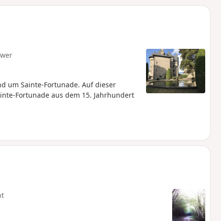
u
n
m
hwer
d um Sainte-Fortunade. Auf dieser
nte-Fortunade aus dem 15. Jahrhundert
ht