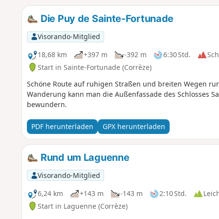
Die Puy de Sainte-Fortunade
Visorando-Mitglied
18,68 km
+397 m
-392 m
6:30 Std.
Sc
Start in Sainte-Fortunade (Corrèze)
Schöne Route auf ruhigen Straßen und breiten Wegen run
Wanderung kann man die Außenfassade des Schlosses Sai
bewundern.
PDF herunterladen
GPX herunterladen
Rund um Laguenne
Visorando-Mitglied
6,24 km
+143 m
-143 m
2:10 Std.
Leic
Start in Laguenne (Corrèze)