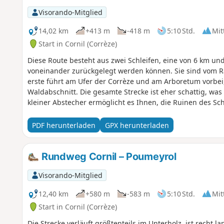
Visorando-Mitglied
14,02 km
+413 m
-418 m
5:10 Std.
Mit
Start in Cornil (Corrèze)
Diese Route besteht aus zwei Schleifen, eine von 6 km un
voneinander zurückgelegt werden können. Sie sind vom Ra
erste führt am Ufer der Corrèze und am Arboretum vorbei,
Waldabschnitt. Die gesamte Strecke ist eher schattig, w
kleiner Abstecher ermöglicht es Ihnen, die Ruinen des Sc
das Dorf Cornil überragen.
PDF herunterladen
GPX herunterladen
Rundweg Cornil – Poumeyrol
Visorando-Mitglied
12,40 km
+580 m
-583 m
5:10 Std.
Mit
Start in Cornil (Corrèze)
Die Strecke verläuft größtenteils im Unterholz, ist recht l