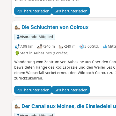
PDF herunterladen
GPX herunterladen
Die Schluchten von Coiroux
Visorando-Mitglied
7,98 km
+246 m
-249 m
3:00 Std.
Mitt
Start in Aubazines (Corrèze)
Wanderung vom Zentrum von Aubazine aus über den Canal
bewaldeten Hänge des Roc Labrazie und den Weiler Les C
einem Wasserfall vorbei erneut den Wildbach Coiroux zu
zurückzukehren.
PDF herunterladen
GPX herunterladen
Der Canal aux Moines, die Einsiedelei 
Visorando-Mitglied