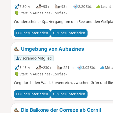
7,30 km
+95 m
-93 m
2:20 Std.
Leicht
Start in Aubazines (Corrèze)
Wunderschöner Spaziergang um den See und den Golfplat
PDF herunterladen
GPX herunterladen
Umgebung von Aubazines
Visorando-Mitglied
8,48 km
+230 m
-221 m
3:05 Std.
Mitt
Start in Aubazines (Corrèze)
Weg durch den Wald, kurvenreich, zwischen Grün und fli
PDF herunterladen
GPX herunterladen
Die Balkone der Corrèze ab Cornil