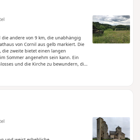
tel
d die andere von 9 km, die unabhängig
thaus von Cornil aus gelb markiert. Die
 die zweite bietet einen langen
as im Sommer angenehm sein kann. Ein
hlosses und die Kirche zu bewundern, die
tel
ang und weist erhebliche