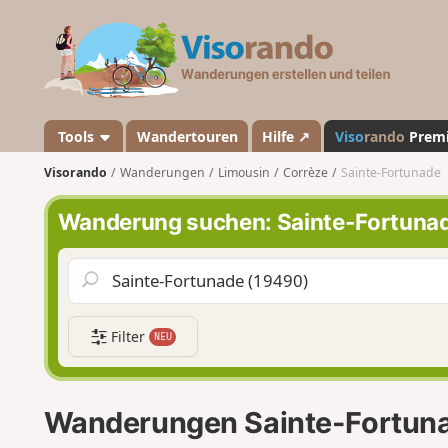
V
i
s
o
r
a
Tools
Wandertouren
Hilfe ↗
Viso
rando
Prem
n
Visorando
Wanderungen
Limousin
Corrèze
Sainte-Fortunade
d
o
Wanderung suchen: Sainte-Fortuna
Filter
NEU
Wanderungen Sainte-Fortun