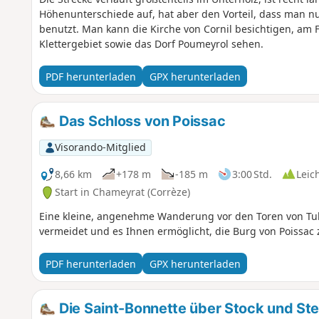
Höhenunterschiede auf, hat aber den Vorteil, dass man nu
benutzt. Man kann die Kirche von Cornil besichtigen, am
Klettergebiet sowie das Dorf Poumeyrol sehen.
PDF herunterladen
GPX herunterladen
Das Schloss von Poissac
Visorando-Mitglied
8,66 km
+178 m
-185 m
3:00 Std.
Leic
Start in Chameyrat (Corrèze)
Eine kleine, angenehme Wanderung vor den Toren von Tulle
vermeidet und es Ihnen ermöglicht, die Burg von Poissac
PDF herunterladen
GPX herunterladen
Die Saint-Bonnette über Stock und Ste