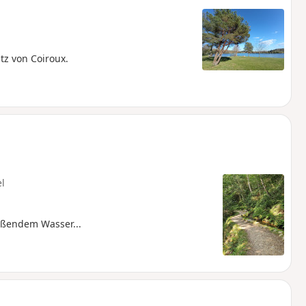
z von Coiroux.
el
eßendem Wasser...