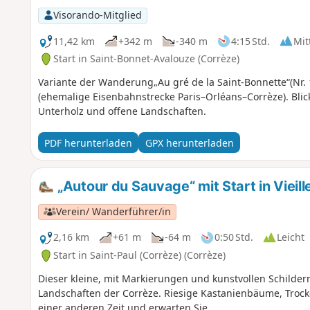
Visorando-Mitglied
11,42 km
+342 m
-340 m
4:15 Std.
Mit
Start in Saint-Bonnet-Avalouze (Corrèze)
Variante der Wanderung„Au gré de la Saint-Bonnette“(Nr. 
(ehemalige Eisenbahnstrecke Paris–Orléans–Corrèze). Bli
Unterholz und offene Landschaften.
PDF herunterladen
GPX herunterladen
„Autour du Sauvage“ mit Start in Vieil
Verein/ Wanderführer/in
2,16 km
+61 m
-64 m
0:50 Std.
Leicht
Start in Saint-Paul (Corrèze) (Corrèze)
Dieser kleine, mit Markierungen und kunstvollen Schilde
Landschaften der Corrèze. Riesige Kastanienbäume, Tro
einer anderen Zeit und erwarten Sie.