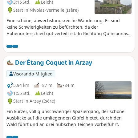
3:15 Std.
Leicht
Start in Nivolas-Vermelle (Isère)
Eine schöne, abwechslungsreiche Wanderung. Es sind
keine Schwierigkeiten zu befürchten, da der
Höhenunterschied gut verteilt ist. In Richtung Quinsonnas
haben Sie einen schönen Blick auf die Berge. Sie kommen
an drei interessanten Gebäuden vorbei: dem Schloss von
Quinsonnas, dem Anwesen von Fichaillon und der Kirche
von Vermelle. Als Sahnehäubchen wandern Sie durch das
Der Étang Coquet in Arzay
charmante Tal des Baches Verneicu.
Visorando-Mitglied
5,94 km
+87 m
-84 m
1:55 Std.
Leicht
Start in Arzay (Isère)
Ein kurzer, völlig unschwieriger Spaziergang, der schöne
Ausblicke auf die umliegenden Gipfel bietet, durch den
Wald führt und an drei hübschen Teichen vorbeiführt.