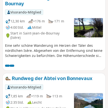
Bournay
Visorando-Mitglied
12,30 km
+176 m
-171 m
4:00 Std.
Mittel
Start in Saint-Jean-de-Bournay
(Isère)
Eine sehr schöne Wanderung im Herzen der Täler des
nördlichen Isère. Abgesehen von der Entfernung sind keine
Schwierigkeiten zu befürchten. Die Höhenunterschiede sind
gut verteilt. Die Wanderung verläuft in einem Dreieck
zwischen Saint-Jean-de-Bournay, Artas und Charantonnay.
Rundweg der Abtei von Bonnevaux
Visorando-Mitglied
7,85 km
+119 m
-113 m
2:35 Std.
Leicht