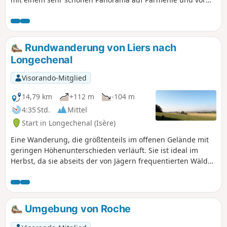
allem den Vercors. Die Kapelle ist einen Besuch wert. Diese
Wanderung ist im Herbst besonders schön! Achtung, im
Hochsommer gibt es fast keinen Schatten.
Rundwanderung von Liers nach
Longechenal
Visorando-Mitglied
14,79 km
+112 m
-104 m
4:35 Std.
Mittel
Start in Longechenal (Isère)
Eine Wanderung, die größtenteils im offenen Gelände mit
geringen Höhenunterschieden verläuft. Sie ist ideal im
Herbst, da sie abseits der von Jägern frequentierten Wälder
liegt. Sie wandern entlang der Hügel und Wäldchen im
östlichen Teil der Liers-Ebene. Hier und da haben Sie einige
Ausblicke auf die umliegenden Hügel und Gipfel.
Umgebung von Roche