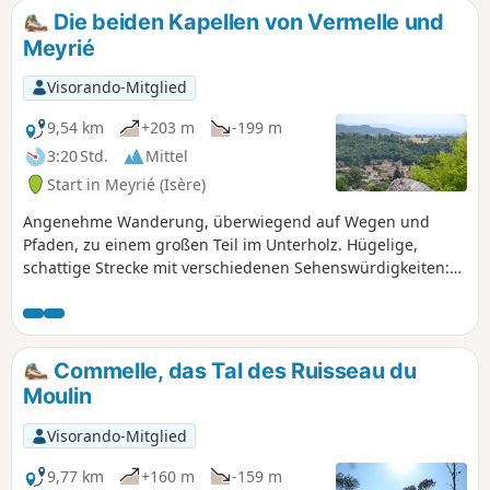
Die beiden Kapellen von Vermelle und
Meyrié
Visorando-Mitglied
9,54 km
+203 m
-199 m
3:20 Std.
Mittel
Start in Meyrié (Isère)
Angenehme Wanderung, überwiegend auf Wegen und
Pfaden, zu einem großen Teil im Unterholz. Hügelige,
schattige Strecke mit verschiedenen Sehenswürdigkeiten:
Pferde im Reitzentrum, Teich und Hütte von La Gouille, das
Tal von Agny, die charmante kleine Kirche von Vermelle aus
dem 12. Jahrhundert und die Kapelle Petite Salette de
Meyrié.
Commelle, das Tal des Ruisseau du
Moulin
Visorando-Mitglied
9,77 km
+160 m
-159 m