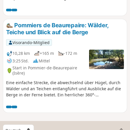
Pommiers de Beaurepaire: Wälder,
Teiche und Blick auf die Berge
Visorando-Mitglied
10,28 km
+165 m
-172 m
3:25 Std.
Mittel
Start in Pommier-de-Beaurepaire
(Isère)
Eine einfache Strecke, die abwechselnd über Hügel, durch
Wälder und an Teichen entlangführt und Ausblicke auf die
Berge in der Ferne bietet. Ein herrlicher 360°-
Panoramablick im Dorf Pommiers-de-Beaurepaire.
W