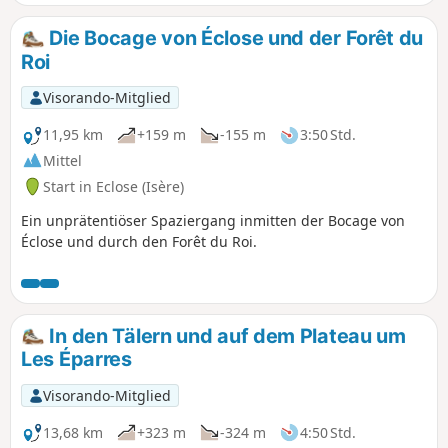
Die Bocage von Éclose und der Forêt du
Roi
Visorando-Mitglied
11,95 km
+159 m
-155 m
3:50 Std.
Mittel
Start in Eclose (Isère)
Ein unprätentiöser Spaziergang inmitten der Bocage von
Éclose und durch den Forêt du Roi.
In den Tälern und auf dem Plateau um
Les Éparres
Visorando-Mitglied
13,68 km
+323 m
-324 m
4:50 Std.