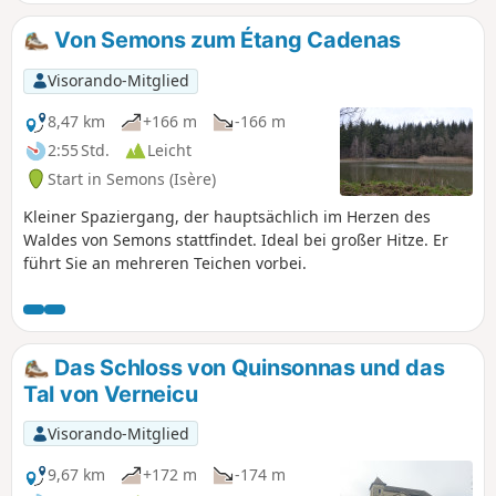
Von Semons zum Étang Cadenas
Visorando-Mitglied
8,47 km
+166 m
-166 m
2:55 Std.
Leicht
Start in Semons (Isère)
Kleiner Spaziergang, der hauptsächlich im Herzen des
Waldes von Semons stattfindet. Ideal bei großer Hitze. Er
führt Sie an mehreren Teichen vorbei.
Das Schloss von Quinsonnas und das
Tal von Verneicu
Visorando-Mitglied
9,67 km
+172 m
-174 m