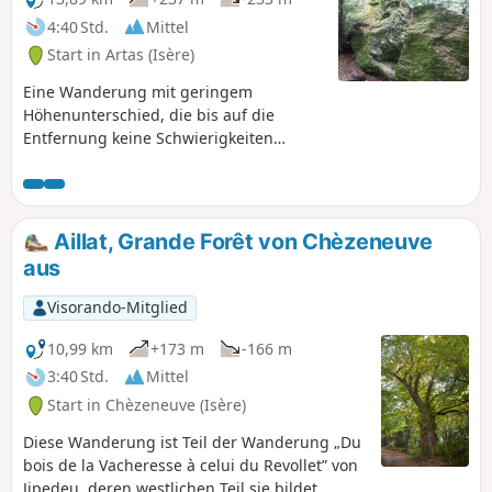
4:40 Std.
Mittel
Start in Artas (Isère)
Eine Wanderung mit geringem
Höhenunterschied, die bis auf die
Entfernung keine Schwierigkeiten
bereitet. Sie wandern durch die
hügelige Landschaft des Nord-Isère. Als
Bonus können Sie einen Abstecher zur
Pierre du Diable machen und sie
Aillat, Grande Forêt von Chèzeneuve
vielleicht sogar besteigen..
aus
Visorando-Mitglied
10,99 km
+173 m
-166 m
3:40 Std.
Mittel
Start in Chèzeneuve (Isère)
Diese Wanderung ist Teil der Wanderung „Du
bois de la Vacheresse à celui du Revollet” von
Jipedeu, deren westlichen Teil sie bildet.