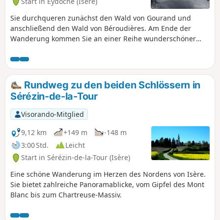
Start in Eydoche (Isère)
Sie durchqueren zunächst den Wald von Gourand und
anschließend den Wald von Béroudières. Am Ende der
Wanderung kommen Sie an einer Reihe wunderschöner
Teiche vorbei. Entlang der Strecke haben Sie einige schöne
Ausblicke auf die umliegenden Gipfel.
Rundweg zu den beiden Schlössern in
Sérézin-de-la-Tour
Visorando-Mitglied
9,12 km
+149 m
-148 m
3:00 Std.
Leicht
Start in Sérézin-de-la-Tour (Isère)
Eine schöne Wanderung im Herzen des Nordens von Isère.
Sie bietet zahlreiche Panoramablicke, vom Gipfel des Mont
Blanc bis zum Chartreuse-Massiv.