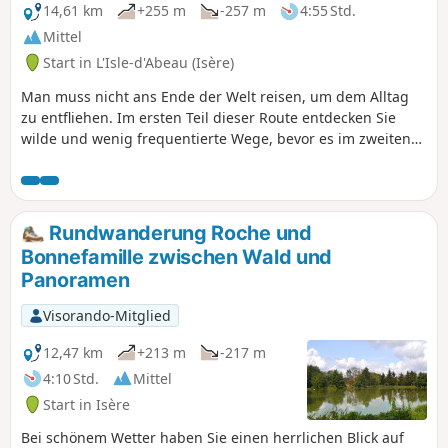
14,61 km
+255 m
-257 m
4:55 Std.
Mittel
Start in L'Isle-d'Abeau (Isère)
Man muss nicht ans Ende der Welt reisen, um dem Alltag
zu entfliehen. Im ersten Teil dieser Route entdecken Sie
wilde und wenig frequentierte Wege, bevor es im zweiten
Teil etwas ruhiger wird.
Rundwanderung Roche und
Bonnefamille zwischen Wald und
Panoramen
Visorando-Mitglied
12,47 km
+213 m
-217 m
4:10 Std.
Mittel
Start in Isère
Bei schönem Wetter haben Sie einen herrlichen Blick auf