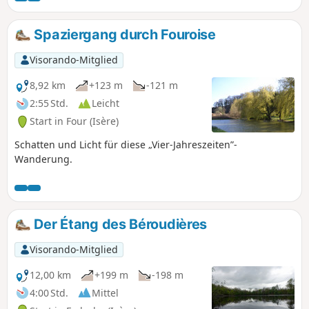
Spaziergang durch Fouroise
Visorando-Mitglied
8,92 km
+123 m
-121 m
2:55 Std.
Leicht
Start in Four (Isère)
Schatten und Licht für diese „Vier-Jahreszeiten”-
Wanderung.
Der Étang des Béroudières
Visorando-Mitglied
12,00 km
+199 m
-198 m
4:00 Std.
Mittel