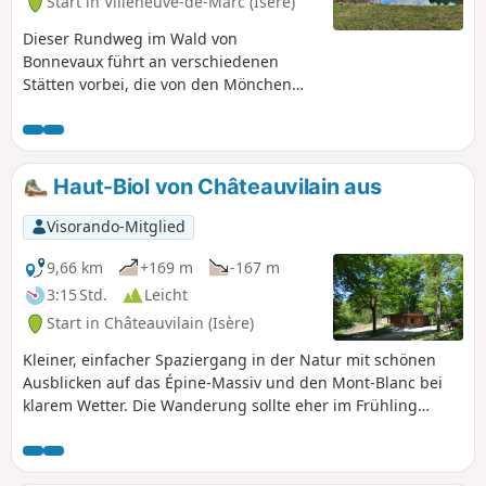
Start in Villeneuve-de-Marc (Isère)
Dieser Rundweg im Wald von
Bonnevaux führt an verschiedenen
Stätten vorbei, die von den Mönchen
der Abtei von Bonnevaux, einem heute
nicht mehr existierenden
Zisterzienserkloster, bewirtschaftet
wurden. Eine spezielle Beschilderung
Haut-Biol von Châteauvilain aus
verweist mittels Nummerierung auf die
in einer Broschüre beschriebenen
Visorando-Mitglied
Stätten.
9,66 km
+169 m
-167 m
3:15 Std.
Leicht
Start in Châteauvilain (Isère)
Kleiner, einfacher Spaziergang in der Natur mit schönen
Ausblicken auf das Épine-Massiv und den Mont-Blanc bei
klarem Wetter. Die Wanderung sollte eher im Frühling
unternommen werden, da sie über viel flaches Gelände und
etwas Unterholz führt.