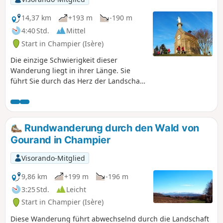
14,37 km
+193 m
-190 m
4:40 Std.
Mittel
Start in Champier (Isère)
Die einzige Schwierigkeit dieser
Wanderung liegt in ihrer Länge. Sie
führt Sie durch das Herz der Landschaft
der Dauphiné. Hier und da bietet sie
Ihnen Ausblicke auf die umliegenden
Gipfel: Chartreuse, Vercors, Monts du
Pilat, Monts du Lyonnais. Die beiden V
Rundwanderung durch den Wald von
stehen für die Orte Vernondière und
Gourand in Champier
Vernay.
Visorando-Mitglied
9,86 km
+199 m
-196 m
3:25 Std.
Leicht
Start in Champier (Isère)
Diese Wanderung führt abwechselnd durch die Landschaft