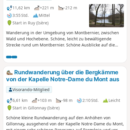
genießen.
11,62 km
+221 m
-212 m
3:55 Std.
Mittel
Start in Ruy (Isère)
Wanderung in der Umgebung von Montbernier, zwischen
Wald und Hochebene. Schöne, leicht zu bewältigende
Strecke rund um Montbernier. Schöne Ausblicke auf die
Umgebung bei den Passagen auf den Hochebenen.
Schattige Strecke, die Wald- und Feldpassagen miteinander
verbindet.
Rundwanderung über die Bergkämme
von der Kapelle Notre-Dame du Mont aus
Visorando-Mitglied
6,61 km
+103 m
-98 m
2:10 Std.
Leicht
Start in Gillonnay (Isère)
Schöne kleine Rundwanderung auf den Anhöhen von
Gillonnay, ausgehend von der Kapelle Notre-Dame du Mont,
mit einem sehr schönen Panorama auf Parménie und vor