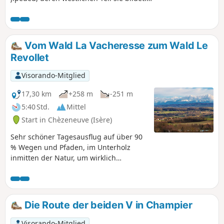
Angenehmer Wechsel zwischen Wald,
Lichtungen und Feldern. Wenige Straßen und
viele saubere und gut gepflegte Wege, die zu
jeder Jahreszeit sehr angenehm sind.
Vom Wald La Vacheresse zum Wald Le
Revollet
Visorando-Mitglied
17,30 km
+258 m
-251 m
5:40 Std.
Mittel
Start in Chèzeneuve (Isère)
Sehr schöner Tagesausflug auf über 90
% Wegen und Pfaden, im Unterholz
inmitten der Natur, um wirklich
durchzuatmen, nicht weit von Bourgoin-
Jallieu und Lyon entfernt.
Die Route der beiden V in Champier
Visorando-Mitglied