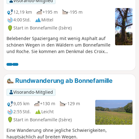
Visorando-Mitglied
12,19 km
+195 m
-195 m
4:00 Std.
Mittel
Start in Bonnefamille (Isère)
Belebender Spaziergang mit wenig Asphalt auf
schönen Wegen in den Wäldern um Bonnefamille
und Roche. Sie kommen am Denkmal des Croix
Châtain vorbei und schlängeln sich nach der
Durchquerung von Roche durch den Wald, wo Sie
die Steine mit Schalensteinen von Roche
entdecken können.
Rundwanderung ab Bonnefamille
Visorando-Mitglied
9,05 km
+130 m
-129 m
2:55 Std.
Leicht
Start in Bonnefamille (Isère)
Eine Wanderung ohne jegliche Schwierigkeiten,
hauptsächlich auf breiten Wegen.