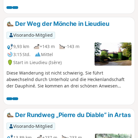
Dauphiné. Sie führt Sie an mehreren Teichen vorbei, hinauf
zum Uhrturm und zur beeindruckenden Kapelle Saint-
Hugon.
Der Weg der Mönche in Lieudieu
Visorando-Mitglied
9,93 km
+143 m
-143 m
3:15 Std.
Mittel
Start in Lieudieu (Isère)
Diese Wanderung ist nicht schwierig. Sie führt
abwechselnd durch Unterholz und die Heckenlandschaft
der Dauphiné. Sie kommen an drei schönen Anwesen
vorbei: der Festung von Cazeneuve, dem Schloss von
Bonnevaux und dem Schloss Avril (oder d'Arzay) sowie
einigen Teichen.
Der Rundweg „Pierre du Diable” in Artas
Visorando-Mitglied
13,89 km
+237 m
-233 m