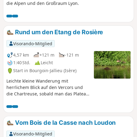
die Alpen und den Großraum Lyon.
Rund um den Etang de Rosière
Visorando-Mitglied
4,57 km
+121 m
-121 m
1:40 Std.
Leicht
Start in Bourgoin-Jallieu (Isère)
Leichte kleine Wanderung mit
herrlichem Blick auf den Vercors und
die Chartreuse, sobald man das Plateau
erreicht hat. Die Route führt durch
Waldgebiete und landwirtschaftlich
genutzte Hochebenen, wo sich Schatten
und Licht abwechseln. Am besten bei
Vom Bois de la Casse nach Loudon
schönem Wetter, um die Kühle des
Waldes und die freie Aussicht zu
Visorando-Mitglied