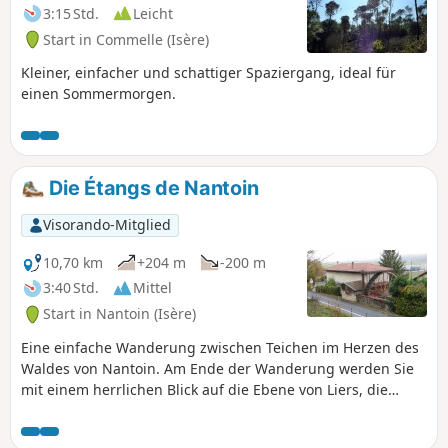
3:15 Std.
Leicht
Start in Commelle (Isère)
Kleiner, einfacher und schattiger Spaziergang, ideal für
einen Sommermorgen.
Die Étangs de Nantoin
Visorando-Mitglied
10,70 km
+204 m
-200 m
3:40 Std.
Mittel
Start in Nantoin (Isère)
Eine einfache Wanderung zwischen Teichen im Herzen des
Waldes von Nantoin. Am Ende der Wanderung werden Sie
mit einem herrlichen Blick auf die Ebene von Liers, die
Chartreuse, die Alpen und den Vercors belohnt.