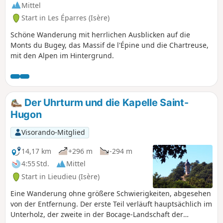
Mittel
Start in Les Éparres (Isère)
Schöne Wanderung mit herrlichen Ausblicken auf die
Monts du Bugey, das Massif de l'Épine und die Chartreuse,
mit den Alpen im Hintergrund.
Der Uhrturm und die Kapelle Saint-
Hugon
Visorando-Mitglied
14,17 km
+296 m
-294 m
4:55 Std.
Mittel
Start in Lieudieu (Isère)
Eine Wanderung ohne größere Schwierigkeiten, abgesehen
von der Entfernung. Der erste Teil verläuft hauptsächlich im
Unterholz, der zweite in der Bocage-Landschaft der