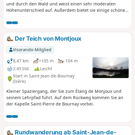
und durch den Wald und weist einen sehr moderaten
Höhenunterschied auf. Außerdem bietet sie einige schöne
Ausblicke auf die umliegenden Gipfel.
Der Teich von Montjoux
Visorando-Mitglied
8,47 km
+105 m
-104 m
2:45 Std.
Leicht
Start in Saint-Jean-de-Bournay
(Isère)
Kleiner Spaziergang, der Sie zum Étang de Monjoux und
seinem Lehrpfad führt. Auf dem Rückweg kommen Sie an
der Kapelle Saint-Pierre de Bournay vorbei.
Rundwanderung ab Saint-Jean-de-