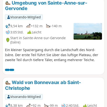
Umgebung von Sainte-Anne-sur-
Gervonde
Visorando-Mitglied
9,54 km
+132 m
-140 m
3:05 Std.
Leicht
Start in Sainte-Anne-sur-Gervonde
(Isère)
Ein kleiner Spaziergang durch die Landschaft des Nord-
Isère. Der erste Teil führt Sie über das luftige Plateau, der
zweite Teil durch tiefere Täler, entlang mehrerer Teiche.
Wald von Bonnevaux ab Saint-
Christophe
Visorando-Mitglied
8,38 km
+92 m
-99 m
2:40 Std.
Leicht