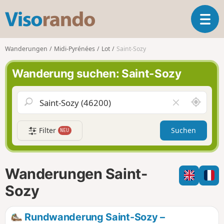
V
T
i
o
s
g
o
Wanderungen
Midi-Pyrénées
Lot
Saint-Sozy
g
r
l
a
Wanderung suchen: Saint-Sozy
e
n
n
d
a
o
S
F
v
c
e
i
h
l
g
Filter
Suchen
NEU
a
d
a
u
l
t
m
e
i
i
e
Wanderungen Saint-
o
c
r
n
h
e
Sozy
u
n
m
Rundwanderung Saint-Sozy –