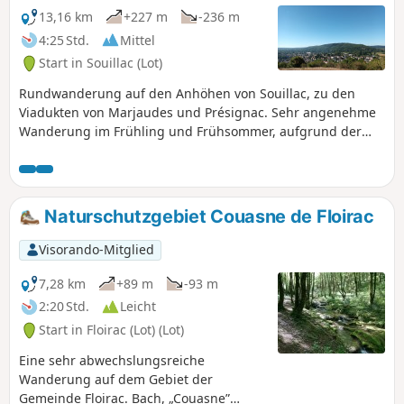
13,16 km
+227 m
-236 m
4:25 Std.
Mittel
Start in Souillac (Lot)
Rundwanderung auf den Anhöhen von Souillac, zu den
Viadukten von Marjaudes und Présignac. Sehr angenehme
Wanderung im Frühling und Frühsommer, aufgrund der
vielfältigen Flora, der weiten Ausblicke, des Vogelgesangs,
der schattigen und abwechslungsreichen Passagen und
der Ruhe der Wanderung.
Naturschutzgebiet Couasne de Floirac
Visorando-Mitglied
7,28 km
+89 m
-93 m
2:20 Std.
Leicht
Start in Floirac (Lot) (Lot)
Eine sehr abwechslungsreiche
Wanderung auf dem Gebiet der
Gemeinde Floirac. Bach, „Couasne”