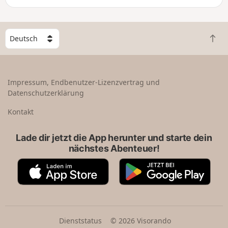
W
Z
ä
u
h
r
l
ü
e
Impressum, Endbenutzer-Lizenzvertrag und
c
e
Datenschutzerklärung
k
i
n
n
Kontakt
a
L
c
a
Lade dir jetzt die App herunter und starte dein
h
n
nächstes Abenteuer!
o
d
b
A
G
e
p
o
n
p
o
S
g
t
l
o
e
Dienststatus
© 2026 Visorando
r
P