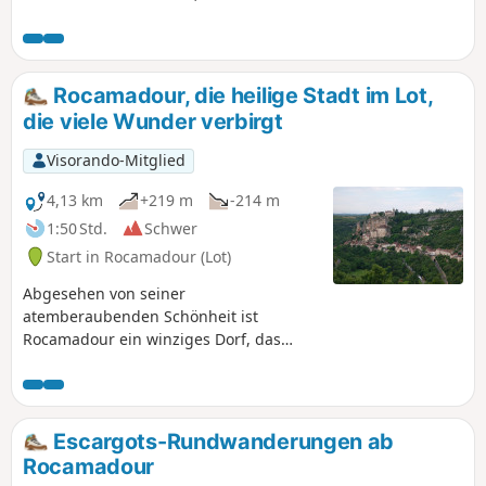
(Altarm), Mühle, Brunnen, Wegkreuz
und Trockenmauern ... Es ist eine
Freude, all dieses Kulturerbe zu
entdecken.
Rocamadour, die heilige Stadt im Lot,
die viele Wunder verbirgt
Visorando-Mitglied
4,13 km
+219 m
-214 m
1:50 Std.
Schwer
Start in Rocamadour (Lot)
Abgesehen von seiner
atemberaubenden Schönheit ist
Rocamadour ein winziges Dorf, das
jedoch ein einzigartiges
architektonisches und spirituelles Erbe
birgt. Die gepflasterten und steilen
Gassen versetzen Sie in eine andere
Escargots-Rundwanderungen ab
Zeit, mitten ins Herz der Geschichte. 216
Rocamadour
Stufen und 1.000 Jahre Geschichte –