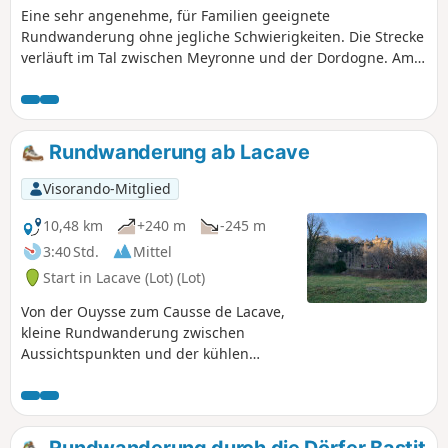
Felsvorsprüngen können mit Kindern
Eine sehr angenehme, für Familien geeignete
gefährlich sein! Gefährliche Wanderung
Rundwanderung ohne jegliche Schwierigkeiten. Die Strecke
zwischen (5) und (7). Bewertungen
verläuft im Tal zwischen Meyronne und der Dordogne. Am
lesen.
Ortsausgang von Laborie kann man den alten Brennofen
einer sehr alten Ziegelei mit ihrem Herrenhaus sehen,
anschließend erreichen wir den Port de Creysse, wo Sie im
Sommer mit einem Boot die Dordogne überqueren können.
Rundwanderung ab Lacave
Der Rückweg führt durch Walnusshaine im Tal.
Visorando-Mitglied
10,48 km
+240 m
-245 m
3:40 Std.
Mittel
Start in Lacave (Lot) (Lot)
Von der Ouysse zum Causse de Lacave,
kleine Rundwanderung zwischen
Aussichtspunkten und der kühlen
Frische am Ufer der Dordogne.
Rundwanderung durch die Dörfer Bastit