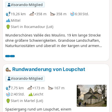
dieses Dorf im Departement Lot verbirgt
Visorando-Mitglied
jahrtausendealte Schätze am Abhang
der Klippe. Hoch über den Schluchten
19,26 km
+358 m
-358 m
6:30 Std.
des Alzou gelegen, ist Rocamadour
Mittel
zweifellos eines der schönsten Dörfer
Start in Rocamadour (Lot)
Frankreichs.
Wunderschönes Vallée des Moulins. 19 km lange Strecke
ohne größere Schwierigkeiten. Grandiose Landschaften,
Naturkuriositäten und überall in der kargen und armen
Natur die Spuren der Bemühungen des Menschen, hier zu
überleben. GPS unerlässlich
Rundwanderung von Loupchat
Visorando-Mitglied
7,75 km
+173 m
-167 m
2:40 Std.
Leicht
Start in Martel (Lot)
Spaziergang rund um Loupchat, einem