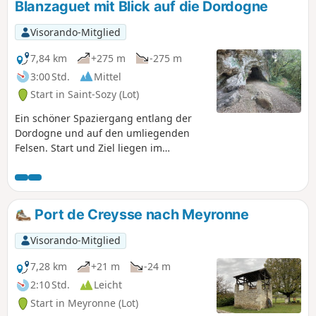
Blanzaguet mit Blick auf die Dordogne
Visorando-Mitglied
7,84 km
+275 m
-275 m
3:00 Std.
Mittel
Start in Saint-Sozy (Lot)
Ein schöner Spaziergang entlang der
Dordogne und auf den umliegenden
Felsen. Start und Ziel liegen im
malerischen Dorf Saint-Sozy. Der
Hinweg führt über die Felsen oberhalb
der Dordogne und bietet herrliche
Ausblicke auf Belcastel, Lacave, Le
Port de Creysse nach Meyronne
Bougayrou und Saint-Sozy. Der Rückweg
vom hübschen Dorf Blanzaguet bietet
Visorando-Mitglied
Zugang zu zahlreichen Höhlen, bevor
man das Ufer der Dordogne erreicht, wo
7,28 km
+21 m
-24 m
man baden kann. ⚠️ 12.05.2026: Bei
2:10 Std.
Leicht
Regen nicht zu empfehlen, rutschige
Start in Meyronne (Lot)
Passagen! Passagen auf