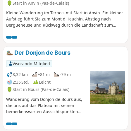
Start in Anvin (Pas-de-Calais)
Kleine Wanderung im Ternois mit Start in Anvin. Ein kleiner
Aufstieg führt Sie zum Mont d'Heuchin. Abstieg nach
Bergueneuse und Rückweg durch die Landschaft zum
Ausgangspunkt. Wunderschöne Ausblicke während der
gesamten Wanderung und einige schöne Fotos in Aussicht.
Der Donjon de Bours
Visorando-Mitglied
8,32 km
+81 m
-79 m
2:35 Std.
Leicht
Start in Bours (Pas-de-Calais)
Wanderung vom Donjon de Bours aus,
die uns auf das Plateau mit seinen
bemerkenswerten Aussichtspunkten
führt. Sie steigen wieder hinunter zum
Dorf und machen zum Abschluss einen
kleinen Rundgang durch die Gassen