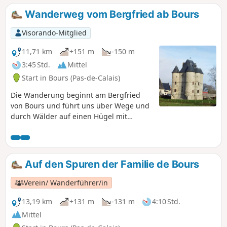
von Bours.
Wanderweg vom Bergfried ab Bours
Visorando-Mitglied
11,71 km
+151 m
-150 m
3:45 Std.
Mittel
Start in Bours (Pas-de-Calais)
Die Wanderung beginnt am Bergfried
von Bours und führt uns über Wege und
durch Wälder auf einen Hügel mit
herrlichen Ausblicken. Über Les
Eguerguettes geht es wieder hinunter
zum Dorf. Achtung: Der Abstieg ist bei
nassem Wetter schwierig. Zum Abschluss
Auf den Spuren der Familie de Bours
machen wir einen kleinen Rundgang
durch die Gassen von Bours.
Verein/ Wanderführer/in
13,19 km
+131 m
-131 m
4:10 Std.
Mittel