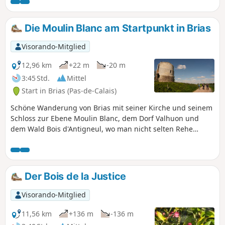
Produkten.
Die Moulin Blanc am Startpunkt in Brias
Visorando-Mitglied
12,96 km
+22 m
-20 m
3:45 Std.
Mittel
Start in Brias (Pas-de-Calais)
Schöne Wanderung von Brias mit seiner Kirche und seinem
Schloss zur Ebene Moulin Blanc, dem Dorf Valhuon und
dem Wald Bois d'Antigneul, wo man nicht selten Rehe
antrifft. Dieser Rundweg ist größtenteils gelb markiert,
leicht zu folgen und ohne Schwierigkeiten zu bewältigen.
Der Bois de la Justice
Visorando-Mitglied
11,56 km
+136 m
-136 m