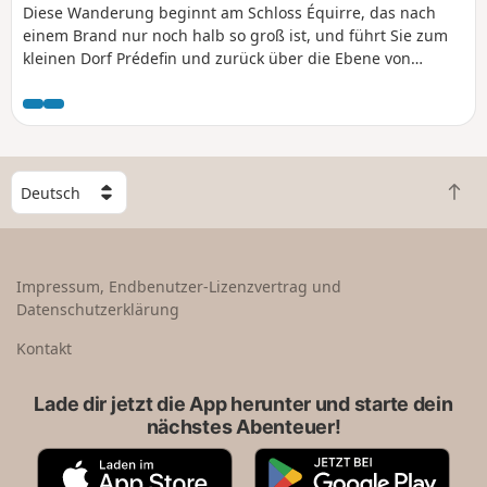
Diese Wanderung beginnt am Schloss Équirre, das nach
einem Brand nur noch halb so groß ist, und führt Sie zum
kleinen Dorf Prédefin und zurück über die Ebene von
Lisbourg. Die Wege, die der GRP® Tour du Ternois Nord
nimmt, werden zwischen den Punkten (8) und (9) teilweise
landwirtschaftlich genutzt. Zögern Sie nicht, sie zu
überqueren, sie werden oft von Landwirten benutzt.
W
Z
ä
u
h
r
l
ü
e
Impressum, Endbenutzer-Lizenzvertrag und
c
e
Datenschutzerklärung
k
i
n
n
Kontakt
a
L
c
a
Lade dir jetzt die App herunter und starte dein
h
n
nächstes Abenteuer!
o
d
b
A
G
e
p
o