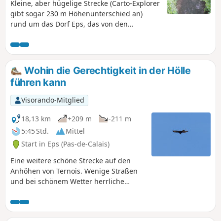
Kleine, aber hügelige Strecke (Carto-Explorer
gibt sogar 230 m Höhenunterschied an)
rund um das Dorf Eps, das von den
markierten Wanderwegen zu Unrecht
ignoriert wird. Schöne Aussichtspunkte. Am
besten an einem sonnigen Tag, dann ist es
einfach zauberhaft!
Wohin die Gerechtigkeit in der Hölle
führen kann
Visorando-Mitglied
18,13 km
+209 m
-211 m
5:45 Std.
Mittel
Start in Eps (Pas-de-Calais)
Eine weitere schöne Strecke auf den
Anhöhen von Ternois. Wenige Straßen
und bei schönem Wetter herrliche
Ausblicke.Mit etwas Glück kann man
auch einige Rehe sehen (Ende Februar
2019 eine Herde von 6 Tieren).