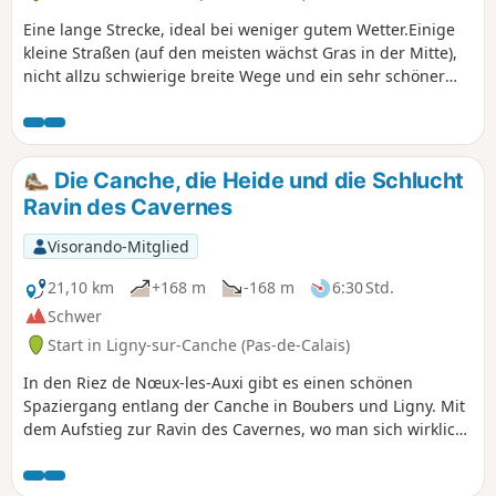
Eine lange Strecke, ideal bei weniger gutem Wetter.Einige
kleine Straßen (auf den meisten wächst Gras in der Mitte),
nicht allzu schwierige breite Wege und ein sehr schöner
Abschnitt, um nach Le Cauroy hinunterzugehen.
Die Canche, die Heide und die Schlucht
Ravin des Cavernes
Visorando-Mitglied
21,10 km
+168 m
-168 m
6:30 Std.
Schwer
Start in Ligny-sur-Canche (Pas-de-Calais)
In den Riez de Nœux-les-Auxi gibt es einen schönen
Spaziergang entlang der Canche in Boubers und Ligny. Mit
dem Aufstieg zur Ravin des Cavernes, wo man sich wirklich
in einer anderen Welt befindet (jetzt noch mehr, mit dem
endgültigen Chaos). Die Strecke wird in der Regenzeit im