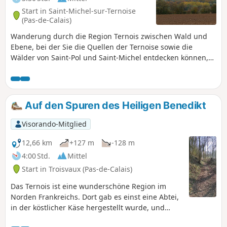
Start in Saint-Michel-sur-Ternoise
(Pas-de-Calais)
Wanderung durch die Region Ternois zwischen Wald und
Ebene, bei der Sie die Quellen der Ternoise sowie die
Wälder von Saint-Pol und Saint-Michel entdecken können,
wo Sie mit etwas Glück und bei Stille Rehe beobachten
können. Vorsicht beim Durchqueren der Wälder während
der Jagdsaison.
Auf den Spuren des Heiligen Benedikt
Visorando-Mitglied
12,66 km
+127 m
-128 m
4:00 Std.
Mittel
Start in Troisvaux (Pas-de-Calais)
Das Ternois ist eine wunderschöne Region im
Norden Frankreichs. Dort gab es einst eine Abtei,
in der köstlicher Käse hergestellt wurde, und
noch heute gibt es ein Geschäft mit lokalen