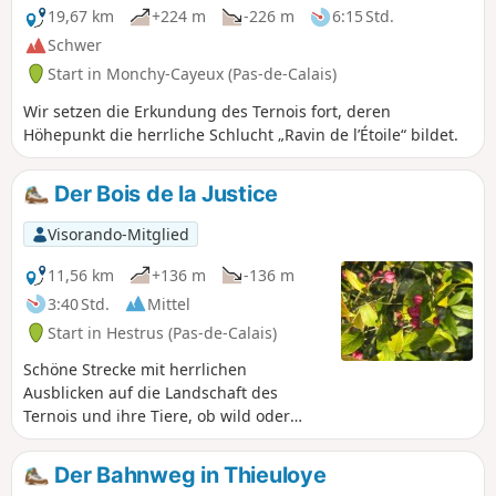
19,67 km
+224 m
-226 m
6:15 Std.
Schwer
Start in Monchy-Cayeux (Pas-de-Calais)
Wir setzen die Erkundung des Ternois fort, deren
Höhepunkt die herrliche Schlucht „Ravin de l’Étoile“ bildet.
Der Bois de la Justice
Visorando-Mitglied
11,56 km
+136 m
-136 m
3:40 Std.
Mittel
Start in Hestrus (Pas-de-Calais)
Schöne Strecke mit herrlichen
Ausblicken auf die Landschaft des
Ternois und ihre Tiere, ob wild oder
domestiziert.
Der Bahnweg in Thieuloye