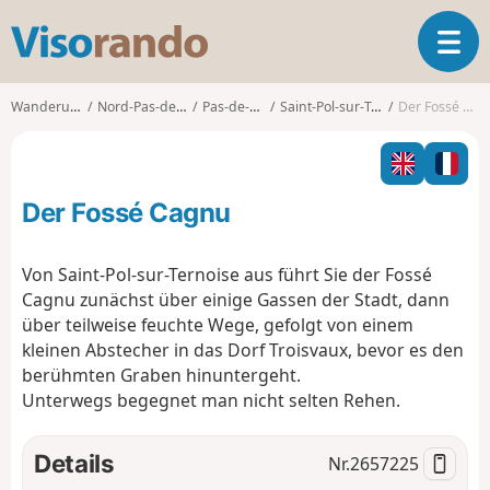
V
T
i
o
s
g
o
Wanderungen
Nord-Pas-de-Calais
Pas-de-Calais
Saint-Pol-sur-Ternoise
Der Fossé Cagnu
g
r
l
a
e
n
n
d
Der Fossé Cagnu
a
o
v
i
Von Saint-Pol-sur-Ternoise aus führt Sie der Fossé
g
Cagnu zunächst über einige Gassen der Stadt, dann
a
über teilweise feuchte Wege, gefolgt von einem
t
kleinen Abstecher in das Dorf Troisvaux, bevor es den
i
o
berühmten Graben hinuntergeht.
n
Unterwegs begegnet man nicht selten Rehen.
Details
Nr.
2657225