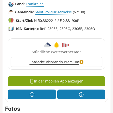
Land:
Frankreich
Gemeinde:
Saint-Pol-sur-Ternoise
(62130)
Start/Ziel:
N 50.382221° / E 2.331906°
IGN-Karte(n):
Ref. 2305E, 2305O, 2306E, 2306O
Stündliche Wettervorhersage
Entdecke Visorando Premium
In der mobilen App anzeigen
Fotos