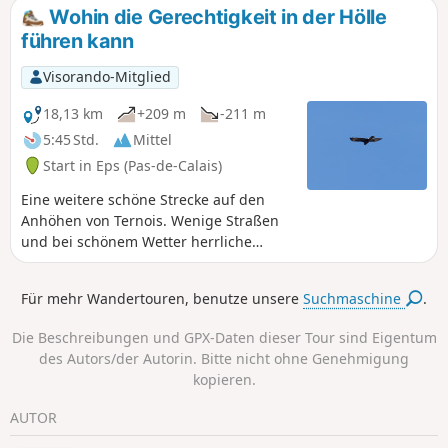
ignoriert wird. Schöne Aussichtspunkte. Am
Wohin die Gerechtigkeit in der Hölle
besten an einem sonnigen Tag, dann ist es
führen kann
einfach zauberhaft!
Visorando-Mitglied
18,13 km
+209 m
-211 m
5:45 Std.
Mittel
Start in Eps (Pas-de-Calais)
Eine weitere schöne Strecke auf den
Anhöhen von Ternois. Wenige Straßen
und bei schönem Wetter herrliche
Ausblicke.Mit etwas Glück kann man
auch einige Rehe sehen (Ende Februar
Für mehr Wandertouren, benutze unsere
Suchmaschine
.
2019 eine Herde von 6 Tieren).
Die Beschreibungen und GPX-Daten dieser Tour sind Eigentum
des Autors/der Autorin. Bitte nicht ohne Genehmigung
kopieren.
AUTOR