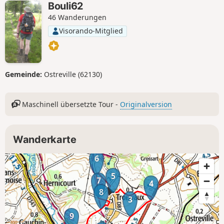
Bouli62
46 Wanderungen
Visorando-Mitglied
Gemeinde:
Ostreville (62130)
Maschinell übersetzte Tour -
Originalversion
Wanderkarte
6
5
7
4
8
3
9