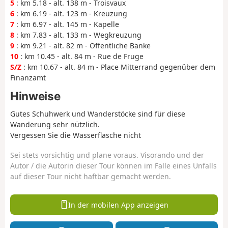
5
: km 5.18 - alt. 138 m - Troisvaux
6
: km 6.19 - alt. 123 m - Kreuzung
7
: km 6.97 - alt. 145 m - Kapelle
8
: km 7.83 - alt. 133 m - Wegkreuzung
9
: km 9.21 - alt. 82 m - Öffentliche Bänke
10
: km 10.45 - alt. 84 m - Rue de Fruge
S/Z
: km 10.67 - alt. 84 m - Place Mitterrand gegenüber dem
Finanzamt
Hinweise
Gutes Schuhwerk und Wanderstöcke sind für diese
Wanderung sehr nützlich.
Vergessen Sie die Wasserflasche nicht
Sei stets vorsichtig und plane voraus. Visorando und der
Autor / die Autorin dieser Tour können im Falle eines Unfalls
auf dieser Tour nicht haftbar gemacht werden.
In der mobilen App anzeigen