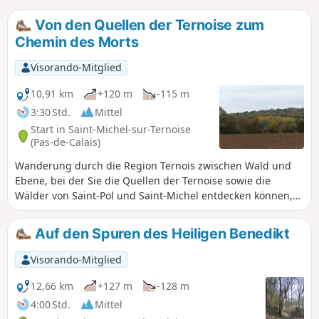
Von den Quellen der Ternoise zum
Chemin des Morts
Visorando-Mitglied
10,91 km
+120 m
-115 m
3:30 Std.
Mittel
Start in Saint-Michel-sur-Ternoise
(Pas-de-Calais)
Wanderung durch die Region Ternois zwischen Wald und
Ebene, bei der Sie die Quellen der Ternoise sowie die
Wälder von Saint-Pol und Saint-Michel entdecken können,
wo Sie mit etwas Glück und bei Stille Rehe beobachten
können. Vorsicht beim Durchqueren der Wälder während
Auf den Spuren des Heiligen Benedikt
der Jagdsaison.
Visorando-Mitglied
12,66 km
+127 m
-128 m
4:00 Std.
Mittel