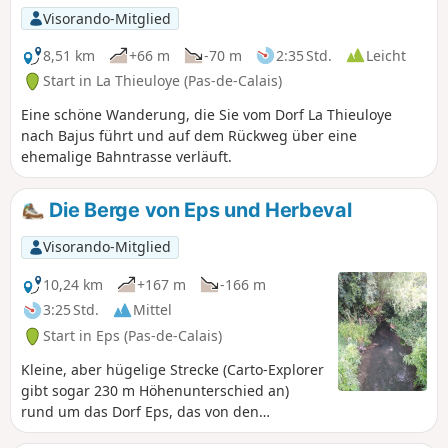
Visorando-Mitglied
8,51 km
+66 m
-70 m
2:35 Std.
Leicht
Start in La Thieuloye (Pas-de-Calais)
Eine schöne Wanderung, die Sie vom Dorf La Thieuloye
nach Bajus führt und auf dem Rückweg über eine
ehemalige Bahntrasse verläuft.
Die Berge von Eps und Herbeval
Visorando-Mitglied
10,24 km
+167 m
-166 m
3:25 Std.
Mittel
Start in Eps (Pas-de-Calais)
Kleine, aber hügelige Strecke (Carto-Explorer
gibt sogar 230 m Höhenunterschied an)
rund um das Dorf Eps, das von den
markierten Wanderwegen zu Unrecht