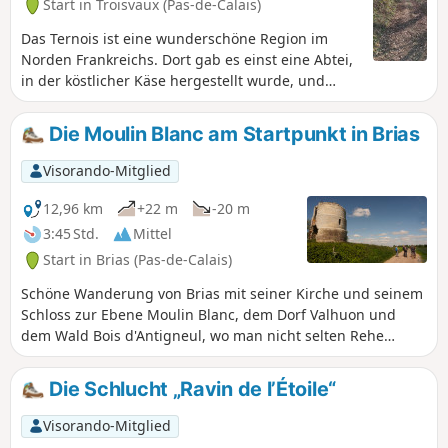
Start in Troisvaux (Pas-de-Calais)
Das Ternois ist eine wunderschöne Region im
Norden Frankreichs. Dort gab es einst eine Abtei,
in der köstlicher Käse hergestellt wurde, und
noch heute gibt es ein Geschäft mit lokalen
Produkten.
Die Moulin Blanc am Startpunkt in Brias
Visorando-Mitglied
12,96 km
+22 m
-20 m
3:45 Std.
Mittel
Start in Brias (Pas-de-Calais)
Schöne Wanderung von Brias mit seiner Kirche und seinem
Schloss zur Ebene Moulin Blanc, dem Dorf Valhuon und
dem Wald Bois d'Antigneul, wo man nicht selten Rehe
antrifft. Dieser Rundweg ist größtenteils gelb markiert,
leicht zu folgen und ohne Schwierigkeiten zu bewältigen.
Die Schlucht „Ravin de l’Étoile“
Visorando-Mitglied