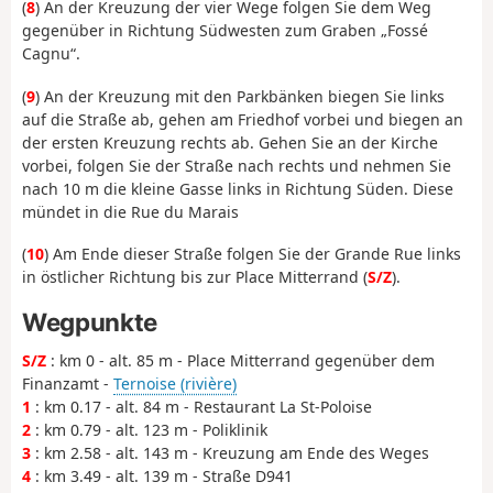
(
8
) An der Kreuzung der vier Wege folgen Sie dem Weg
gegenüber in Richtung Südwesten zum Graben „Fossé
Cagnu“.
(
9
) An der Kreuzung mit den Parkbänken biegen Sie links
auf die Straße ab, gehen am Friedhof vorbei und biegen an
der ersten Kreuzung rechts ab. Gehen Sie an der Kirche
vorbei, folgen Sie der Straße nach rechts und nehmen Sie
nach 10 m die kleine Gasse links in Richtung Süden. Diese
mündet in die Rue du Marais
(
10
) Am Ende dieser Straße folgen Sie der Grande Rue links
in östlicher Richtung bis zur Place Mitterrand (
S/Z
).
Wegpunkte
S/Z
: km 0 - alt. 85 m - Place Mitterrand gegenüber dem
Finanzamt -
Ternoise (rivière)
1
: km 0.17 - alt. 84 m - Restaurant La St-Poloise
2
: km 0.79 - alt. 123 m - Poliklinik
3
: km 2.58 - alt. 143 m - Kreuzung am Ende des Weges
4
: km 3.49 - alt. 139 m - Straße D941