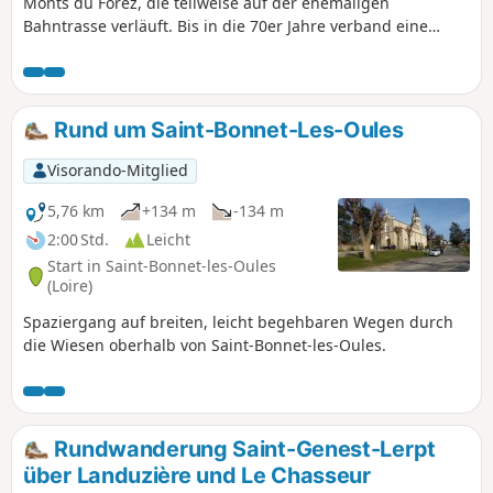
Monts du Forez, die teilweise auf der ehemaligen
Bahntrasse verläuft. Bis in die 70er Jahre verband eine
Eisenbahnstrecke Bonson mit Sembadel. Heute kann man
dieser ehemaligen Bahntrasse von Saint-Marcellin-en-Forez
bis nach Estivareilles größtenteils mit dem Fahrrad, aber
auch zu Fuß folgen. Entlang dieser „Eisenbahn-
Rund um Saint-Bonnet-Les-Oules
Abenteuerroute“ kann man architektonische Überreste
bewundern, die diese Strecke hinterlassen hat.
Visorando-Mitglied
5,76 km
+134 m
-134 m
2:00 Std.
Leicht
Start in Saint-Bonnet-les-Oules
(Loire)
Spaziergang auf breiten, leicht begehbaren Wegen durch
die Wiesen oberhalb von Saint-Bonnet-les-Oules.
Rundwanderung Saint-Genest-Lerpt
über Landuzière und Le Chasseur