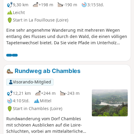
9,30 km
+198 m
-190 m
3:15 Std.
Leicht
Start in La Fouillouse (Loire)
Eine sehr angenehme Wanderung mit mehreren Wegen
entlang des Flusses und durch den Wald, die einen völligen
Tapetenwechsel bietet. Da Sie viele Pfade im Unterholz
zurücklegen, gibt es nur wenige Wege oder asphaltierte
Abschnitte. Diese Wanderung ist ohne Schwierigkeiten, da
sie im Verhältnis zur Strecke nur geringe
Höhenunterschiede aufweist.
Rundweg ab Chambles
Visorando-Mitglied
12,21 km
+244 m
-243 m
4:10 Std.
Mittel
Start in Chambles (Loire)
Rundwanderung vom Dorf Chambles
mit schönen Ausblicken auf die Loire-
Schluchten, vorbei am mittelalterlichen