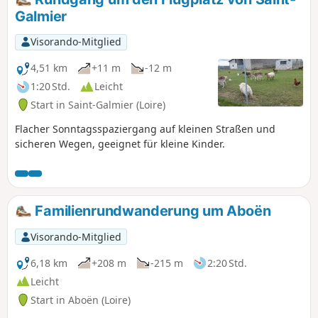
Galmier
Visorando-Mitglied
4,51 km
+11 m
-12 m
1:20 Std.
Leicht
Start in Saint-Galmier (Loire)
Flacher Sonntagsspaziergang auf kleinen Straßen und
sicheren Wegen, geeignet für kleine Kinder.
Familienrundwanderung um Aboën
Visorando-Mitglied
6,18 km
+208 m
-215 m
2:20 Std.
Leicht
Start in Aboën (Loire)