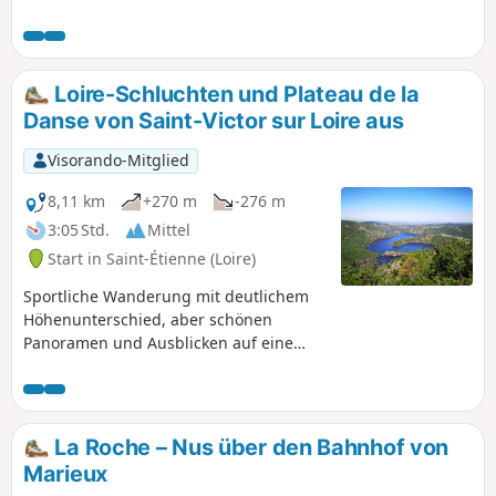
Schloss Essalois, auf die Monts du
Lyonnais, die Ebene und die Monts du
Forez.
Loire-Schluchten und Plateau de la
Danse von Saint-Victor sur Loire aus
Visorando-Mitglied
8,11 km
+270 m
-276 m
3:05 Std.
Mittel
Start in Saint-Étienne (Loire)
Sportliche Wanderung mit deutlichem
Höhenunterschied, aber schönen
Panoramen und Ausblicken auf eine
wenig bekannte Region, die einige
Anstrengungen wert sind.
La Roche – Nus über den Bahnhof von
Marieux