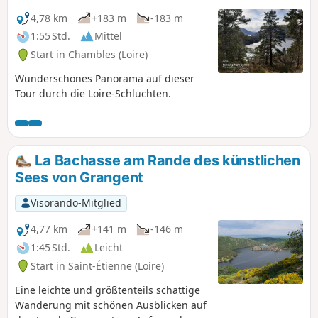
4,78 km
+183 m
-183 m
1:55 Std.
Mittel
Start in Chambles (Loire)
Wunderschönes Panorama auf dieser
Tour durch die Loire-Schluchten.
La Bachasse am Rande des künstlichen
Sees von Grangent
Visorando-Mitglied
4,77 km
+141 m
-146 m
1:45 Std.
Leicht
Start in Saint-Étienne (Loire)
Eine leichte und größtenteils schattige
Wanderung mit schönen Ausblicken auf