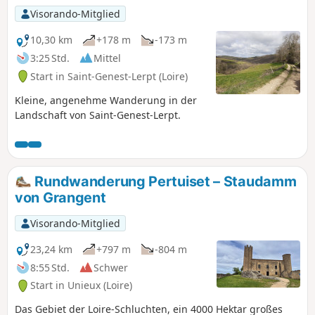
Visorando-Mitglied
10,30 km
+178 m
-173 m
3:25 Std.
Mittel
Start in Saint-Genest-Lerpt (Loire)
Kleine, angenehme Wanderung in der
Landschaft von Saint-Genest-Lerpt.
Rundwanderung Pertuiset – Staudamm
von Grangent
Visorando-Mitglied
23,24 km
+797 m
-804 m
8:55 Std.
Schwer
Start in Unieux (Loire)
Das Gebiet der Loire-Schluchten, ein 4000 Hektar großes