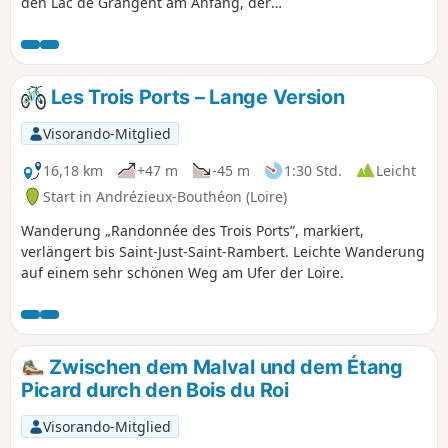
den Lac de Grangent am Anfang, der
Rest führt durch den Wald. Der Weg ist
mit informativen und unterhaltsamen
Tafeln zur Fauna und Flora gesäumt.
Das Gebiet wird derzeit renaturiert,
Les Trois Ports – Lange Version
nachdem es im letzten Jahrhundert mit
Douglasien bepflanzt wurde. Ideal für
Visorando-Mitglied
Familienausflüge und/oder bei heißem
Wetter.
16,18 km
+47 m
-45 m
1:30 Std.
Leicht
Start in Andrézieux-Bouthéon (Loire)
Wanderung „Randonnée des Trois Ports”, markiert,
verlängert bis Saint-Just-Saint-Rambert. Leichte Wanderung
auf einem sehr schönen Weg am Ufer der Loire.
Zwischen dem Malval und dem Étang
Picard durch den Bois du Roi
Visorando-Mitglied