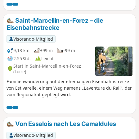
Schluchten bietet.
Saint-Marcellin-en-Forez – die
Eisenbahnstrecke
Visorando-Mitglied
9,13 km
+99 m
-99 m
2:55 Std.
Leicht
Start in Saint-Marcellin-en-Forez
(Loire)
Familienwanderung auf der ehemaligen Eisenbahnstrecke
von Estivarelle, einem Weg namens „L'aventure du Rail“, der
vom Regionalrat gepflegt wird.
Von Essalois nach Les Camaldules
Visorando-Mitglied