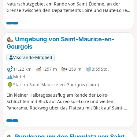
Naturschutzgebiet am Rande von Saint-Étienne, an der
Grenze zwischen den Departements Loire und Haute-Loire,
besticht durch seine friedlichen Waldlandschaften, seine
bemerkenswerte Fauna und Flora, seine Felsvorsprünge,
seinen wunderschönen See von Grangent, aber auch durch
seine mittelalterlichen Burgen und typischen Dörfer.
Umgebung von Saint-Maurice-en-
Gourgois
Visorando-Mitglied
11,22 km
+257 m
-259 m
3:55 Std.
Mittel
Start in Saint-Maurice-en-Gourgois (Loire)
Ein kleiner Halbtagesausflug am Rande der Loire-
Schluchten mit Blick auf Aurec-sur-Loire und weitem
Panorama, Rückweg über das Plateau mit Blick auf Saint-
Bonnet-le-Château, die Hauptstadt der Boule de Pétanque.
Rundgang um den Flugplatz von Saint-