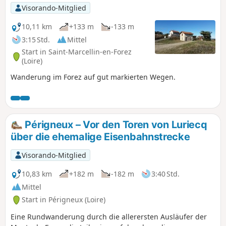
Visorando-Mitglied
10,11 km
+133 m
-133 m
3:15 Std.
Mittel
Start in Saint-Marcellin-en-Forez
(Loire)
Wanderung im Forez auf gut markierten Wegen.
Périgneux – Vor den Toren von Luriecq
über die ehemalige Eisenbahnstrecke
Visorando-Mitglied
10,83 km
+182 m
-182 m
3:40 Std.
Mittel
Start in Périgneux (Loire)
Eine Rundwanderung durch die allerersten Ausläufer der