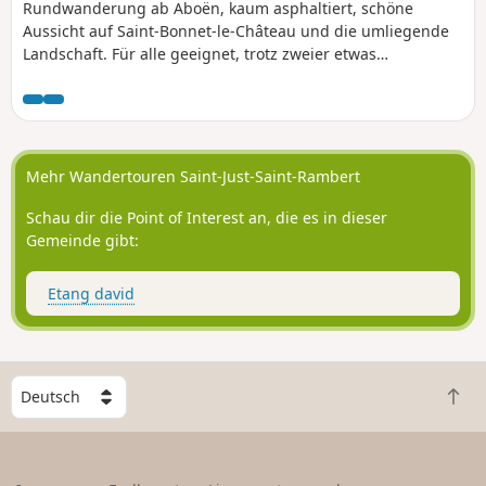
Rundwanderung ab Aboën, kaum asphaltiert, schöne
Aussicht auf Saint-Bonnet-le-Château und die umliegende
Landschaft. Für alle geeignet, trotz zweier etwas
anspruchsvoller Anstiege, die man in seinem eigenen
Tempo bewältigen sollte.
Mehr Wandertouren Saint-Just-Saint-Rambert
Schau dir die Point of Interest an, die es in dieser
Gemeinde gibt:
Etang david
W
Z
ä
u
h
r
l
ü
e