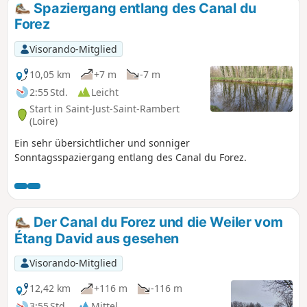
Spaziergang entlang des Canal du
Forez
Visorando-Mitglied
10,05 km
+7 m
-7 m
2:55 Std.
Leicht
Start in Saint-Just-Saint-Rambert
(Loire)
Ein sehr übersichtlicher und sonniger
Sonntagsspaziergang entlang des Canal du Forez.
Der Canal du Forez und die Weiler vom
Étang David aus gesehen
Visorando-Mitglied
12,42 km
+116 m
-116 m
3:55 Std.
Mittel