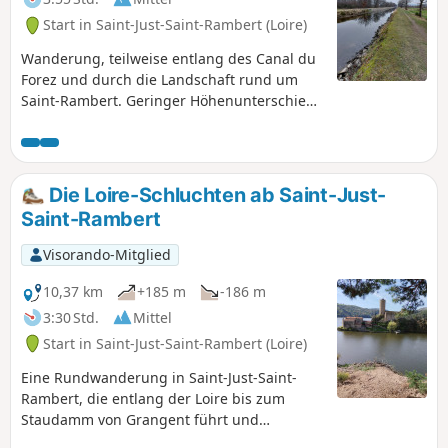
Start in Saint-Just-Saint-Rambert (Loire)
Wanderung, teilweise entlang des Canal du
Forez und durch die Landschaft rund um
Saint-Rambert. Geringer Höhenunterschied.
Zu Beginn der Route befindet sich ein
Vogelbeobachtungspunkt am Étang David.
Weiler Razoux, Les Côtes, Noailleux,
Cessieux. Aussichtspunkte auf die Ebene des
Die Loire-Schluchten ab Saint-Just-
Forez. Edit: Um der Anmerkung Rechnung
Saint-Rambert
zu tragen: 25 % asphaltierte Straße.– Derzeit
(April 2025) ist der Étang David wegen der
Visorando-Mitglied
Bekämpfung invasiver Pflanzen
ausgetrocknet.
10,37 km
+185 m
-186 m
3:30 Std.
Mittel
Start in Saint-Just-Saint-Rambert (Loire)
Eine Rundwanderung in Saint-Just-Saint-
Rambert, die entlang der Loire bis zum
Staudamm von Grangent führt und
atemberaubende Ausblicke auf die Loire-