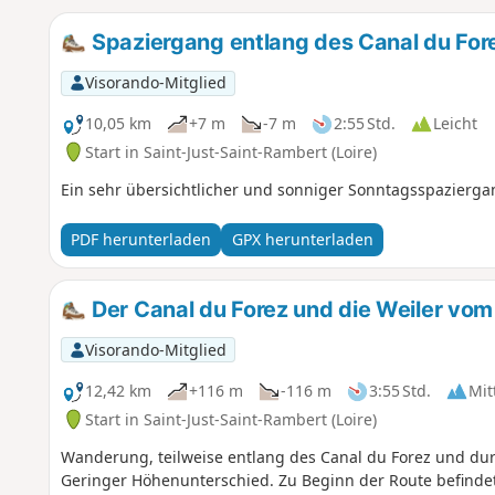
Spaziergang entlang des Canal du For
Visorando-Mitglied
10,05 km
+7 m
-7 m
2:55 Std.
Leicht
Start in Saint-Just-Saint-Rambert (Loire)
Ein sehr übersichtlicher und sonniger Sonntagsspazierga
PDF herunterladen
GPX herunterladen
Der Canal du Forez und die Weiler vo
Visorando-Mitglied
12,42 km
+116 m
-116 m
3:55 Std.
Mit
Start in Saint-Just-Saint-Rambert (Loire)
Wanderung, teilweise entlang des Canal du Forez und du
Geringer Höhenunterschied. Zu Beginn der Route befinde