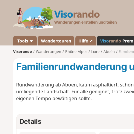
V
i
s
o
r
a
Tools
Wandertouren
Hilfe ↗
Viso
rando
Prem
n
Visorando
Wanderungen
Rhône-Alpes
Loire
Aboën
Familie
d
o
Familienrundwanderung 
Rundwanderung ab Aboën, kaum asphaltiert, schöne 
umliegende Landschaft. Für alle geeignet, trotz zwe
eigenen Tempo bewältigen sollte.
Details