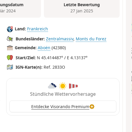
tungsdatum
Letzte Bewertung
är 2024
27 Jan 2025
Land:
Frankreich
Bundesländer:
Zentralmassiv
,
Monts du Forez
Gemeinde:
Aboën
(42380)
Start/Ziel:
N 45.414487° / E 4.13137°
IGN-Karte(n):
Ref. 2833O
Stündliche Wettervorhersage
Entdecke Visorando Premium