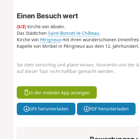
Einen Besuch wert
(
S/Z
) Kirche von Aboën.
Das Städtchen
Saint-Bonnet-le-Château
.
Kirche von
Périgneux
mit ihren wunderschönen Innenfres
Kapelle von Miribel in Périgneux aus dem 12. Jahrhundert
Sei stets vorsichtig und plane voraus. Visorando und der A
auf dieser Tour nicht haftbar gemacht werden.
In der mobilen App anzeigen
GPX herunterladen
PDF herunterladen