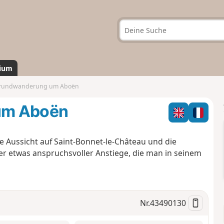
ium
nrundwanderung um Aboën
um Aboën
Aussicht auf Saint-Bonnet-le-Château und die
ier etwas anspruchsvoller Anstiege, die man in seinem
Nr.
43490130