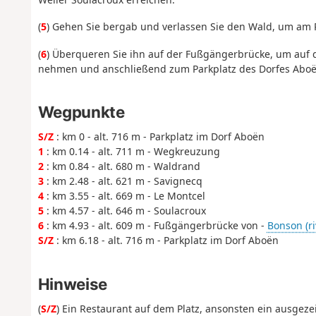
(
5
) Gehen Sie bergab und verlassen Sie den Wald, um a
(
6
) Überqueren Sie ihn auf der Fußgängerbrücke, um auf d
nehmen und anschließend zum Parkplatz des Dorfes Aboë
Wegpunkte
S/Z
: km 0 - alt. 716 m - Parkplatz im Dorf Aboën
1
: km 0.14 - alt. 711 m - Wegkreuzung
2
: km 0.84 - alt. 680 m - Waldrand
3
: km 2.48 - alt. 621 m - Savignecq
4
: km 3.55 - alt. 669 m - Le Montcel
5
: km 4.57 - alt. 646 m - Soulacroux
6
: km 4.93 - alt. 609 m - Fußgängerbrücke von -
Bonson (riv
S/Z
: km 6.18 - alt. 716 m - Parkplatz im Dorf Aboën
Hinweise
(
S/Z
) Ein Restaurant auf dem Platz, ansonsten ein ausgeze