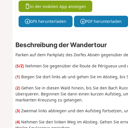
In der mobilen App anzeigen
GPX herunterladen
PDF herunterladen
Beschreibung der Wandertour
Parken auf dem Parkplatz des Dorfes Aboën gegenüber de
(
S/Z
) Nehmen Sie gegenüber die Route de Périgueux und e
(
1
) Biegen Sie dort links ab und gehen Sie im Abstieg, bis
(
2
) Gehen Sie in diesen Wald hinein, bis Sie den Bach Ru
überqueren. Beginnen Sie dann einen kurzen Aufstieg, u
markierten Kreuzung zu gelangen.
(
3
) Zweimal links abbiegen und den Aufstieg fortsetzen, u
(
4
) Nehmen Sie den linken Weg im Abstieg. Gehen Sie erne
Weiler Soulacroux erreichen.