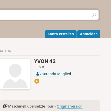
S
u
c
h
e
Konto erstellen
Anmelden
n
AUTOR
YVON 42
1 Tour
Visorando-Mitglied
Maschinell übersetzte Tour -
Originalversion