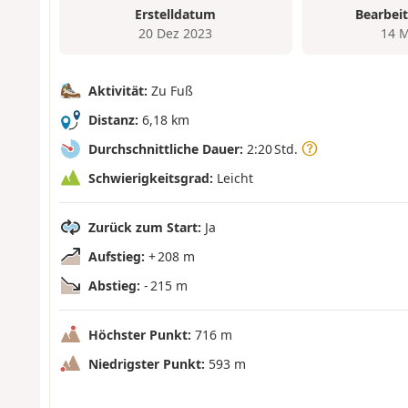
Erstelldatum
Bearbei
20 Dez 2023
14 M
Aktivität:
Zu Fuß
Distanz:
6,18 km
Durchschnittliche Dauer:
2:20 Std.
Schwierigkeitsgrad:
Leicht
Zurück zum Start:
Ja
Aufstieg:
+ 208 m
Abstieg:
- 215 m
Höchster Punkt:
716 m
Niedrigster Punkt:
593 m