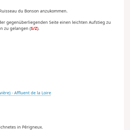
m Ruisseau du Bonson anzukommen.
er gegenüberliegenden Seite einen leichten Aufstieg zu
n zu gelangen (
S/Z
).
ière) - Affluent de la Loire
ichnetes in Périgneux.