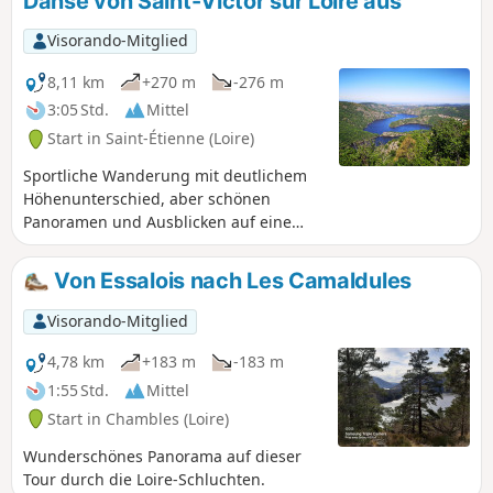
Danse von Saint-Victor sur Loire aus
Visorando-Mitglied
8,11 km
+270 m
-276 m
3:05 Std.
Mittel
Start in Saint-Étienne (Loire)
Sportliche Wanderung mit deutlichem
Höhenunterschied, aber schönen
Panoramen und Ausblicken auf eine
wenig bekannte Region, die einige
Anstrengungen wert sind.
Von Essalois nach Les Camaldules
Visorando-Mitglied
4,78 km
+183 m
-183 m
1:55 Std.
Mittel
Start in Chambles (Loire)
Wunderschönes Panorama auf dieser
Tour durch die Loire-Schluchten.