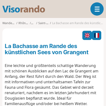
V
T
i
o
s
g
o
Wanderungen
Rhône-Alpes
Loire
Saint-Étienne
La Bachasse am Rande des künstlichen Sees von Grangent
g
r
l
a
e
n
n
d
La Bachasse am Rande des
a
o
v
künstlichen Sees von Grangent
i
g
Eine leichte und größtenteils schattige Wanderung
a
mit schönen Ausblicken auf den Lac de Grangent am
t
i
Anfang, der Rest führt durch den Wald. Der Weg ist
o
mit informativen und unterhaltsamen Tafeln zur
n
Fauna und Flora gesäumt. Das Gebiet wird derzeit
renaturiert, nachdem es im letzten Jahrhundert mit
Douglasien bepflanzt wurde. Ideal für
Familienausflüge und/oder bei heißem Wetter.