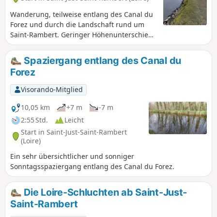
Wanderung, teilweise entlang des Canal du
Forez und durch die Landschaft rund um
Saint-Rambert. Geringer Höhenunterschied.
Zu Beginn der Route befindet sich ein
Vogelbeobachtungspunkt am Étang David.
Spaziergang entlang des Canal du
Weiler Razoux, Les Côtes, Noailleux,
Forez
Cessieux. Aussichtspunkte auf die Ebene des
Forez. Edit: Um der Anmerkung Rechnung
Visorando-Mitglied
zu tragen: 25 % asphaltierte Straße.– Derzeit
(April 2025) ist der Étang David wegen der
10,05 km
+7 m
-7 m
Bekämpfung invasiver Pflanzen
2:55 Std.
Leicht
ausgetrocknet.
Start in Saint-Just-Saint-Rambert
(Loire)
Ein sehr übersichtlicher und sonniger
Sonntagsspaziergang entlang des Canal du Forez.
Die Loire-Schluchten ab Saint-Just-
Saint-Rambert