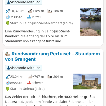
Visorando-Mitglied
10,37 km
+185 m
-186 m
3:30 Std.
Mittel
Start in Saint-Just-Saint-Rambert (Loire)
Eine Rundwanderung in Saint-Just-Saint-
Rambert, die entlang der Loire bis zum
Staudamm von Grangent führt und
atemberaubende Ausblicke auf die Loire-
Schluchten bietet.
Rundwanderung Pertuiset – Staudamm
von Grangent
Visorando-Mitglied
23,24 km
+797 m
-804 m
8:55 Std.
Schwer
Start in Unieux (Loire)
Das Gebiet der Loire-Schluchten, ein 4000 Hektar großes
Naturschutzgebiet am Rande von Saint-Étienne, an der