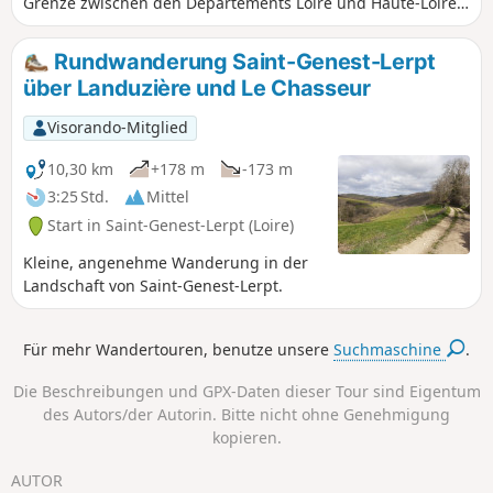
Grenze zwischen den Departements Loire und Haute-Loire,
besticht durch seine friedlichen Waldlandschaften, seine
bemerkenswerte Fauna und Flora, seine Felsvorsprünge,
Rundwanderung Saint-Genest-Lerpt
seinen wunderschönen See von Grangent, aber auch durch
über Landuzière und Le Chasseur
seine mittelalterlichen Burgen und typischen Dörfer.
Visorando-Mitglied
10,30 km
+178 m
-173 m
3:25 Std.
Mittel
Start in Saint-Genest-Lerpt (Loire)
Kleine, angenehme Wanderung in der
Landschaft von Saint-Genest-Lerpt.
Für mehr Wandertouren, benutze unsere
Suchmaschine
.
Die Beschreibungen und GPX-Daten dieser Tour sind Eigentum
des Autors/der Autorin. Bitte nicht ohne Genehmigung
kopieren.
AUTOR