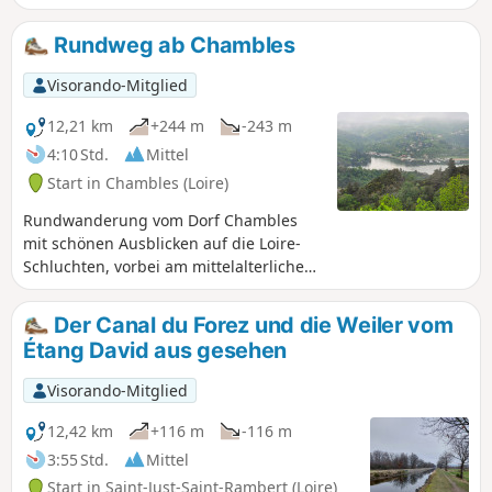
Rundweg ab Chambles
Visorando-Mitglied
12,21 km
+244 m
-243 m
4:10 Std.
Mittel
Start in Chambles (Loire)
Rundwanderung vom Dorf Chambles
mit schönen Ausblicken auf die Loire-
Schluchten, vorbei am mittelalterlichen
Schloss Essalois, auf die Monts du
Lyonnais, die Ebene und die Monts du
Der Canal du Forez und die Weiler vom
Forez.
Étang David aus gesehen
Visorando-Mitglied
12,42 km
+116 m
-116 m
3:55 Std.
Mittel
Start in Saint-Just-Saint-Rambert (Loire)