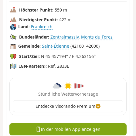
Höchster Punkt:
559 m
Niedrigster Punkt:
422 m
Land:
Frankreich
Bundesländer:
Zentralmassiv
,
Monts du Forez
Gemeinde:
Saint-Étienne
(42100|42000)
Start/Ziel:
N 45.457194° / E 4.263156°
IGN-Karte(n):
Ref. 2833E
Stündliche Wettervorhersage
Entdecke Visorando Premium
In der mobilen App anzeigen