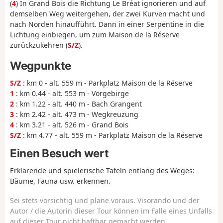
(
4
) In Grand Bois die Richtung Le Bréat ignorieren und auf
demselben Weg weitergehen, der zwei Kurven macht und
nach Norden hinaufführt. Dann in einer Serpentine in die
Lichtung einbiegen, um zum Maison de la Réserve
zurückzukehren (
S/Z
).
Wegpunkte
S/Z
: km 0 - alt. 559 m - Parkplatz Maison de la Réserve
1
: km 0.44 - alt. 553 m - Vorgebirge
2
: km 1.22 - alt. 440 m - Bach Grangent
3
: km 2.42 - alt. 473 m - Wegkreuzung
4
: km 3.21 - alt. 526 m - Grand Bois
S/Z
: km 4.77 - alt. 559 m - Parkplatz Maison de la Réserve
Einen Besuch wert
Erklärende und spielerische Tafeln entlang des Weges:
Bäume, Fauna usw. erkennen.
Sei stets vorsichtig und plane voraus. Visorando und der
Autor / die Autorin dieser Tour können im Falle eines Unfalls
auf dieser Tour nicht haftbar gemacht werden.