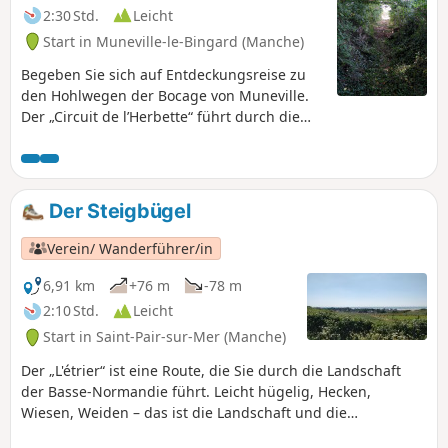
2:30 Std.
Leicht
Start in Muneville-le-Bingard (Manche)
Begeben Sie sich auf Entdeckungsreise zu
den Hohlwegen der Bocage von Muneville.
Der „Circuit de l’Herbette“ führt durch die
Bocage über zahlreiche Hohlwege und
durchquert Wiesen- und Heidelandschaften.
Ein Teil der Hohlwege wurde 2021 und 2022
von den Freiwilligen des Vereins „Bocage et
Der Steigbügel
Patrimoine Munevillais“ wiedereröffnet.
Verein/ Wanderführer/in
6,91 km
+76 m
-78 m
2:10 Std.
Leicht
Start in Saint-Pair-sur-Mer (Manche)
Der „L'étrier“ ist eine Route, die Sie durch die Landschaft
der Basse-Normandie führt. Leicht hügelig, Hecken,
Wiesen, Weiden – das ist die Landschaft und die
Atmosphäre dieser Wanderung, nicht zu vergessen die