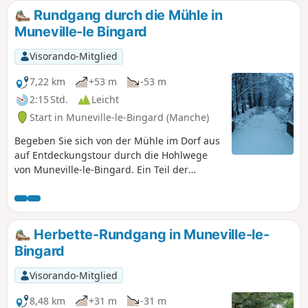
voie romaine (D 535) qui reliait Abrincae, nom romain
Rundgang durch die Mühle in
d'Avranches et Alauna, Valognes.
Muneville-le Bingard
Visorando-Mitglied
7,22 km
+53 m
-53 m
2:15 Std.
Leicht
Start in Muneville-le-Bingard (Manche)
Begeben Sie sich von der Mühle im Dorf aus
auf Entdeckungstour durch die Hohlwege
von Muneville-le-Bingard. Ein Teil der
Hohlwege wurde 2024 von Freiwilligen des
Vereins „Bocage et Patrimoine Munevillais”
wieder geöffnet. Die Pflege einiger Wege
wird von Freiwilligen je nach Verfügbarkeit
Herbette-Rundgang in Muneville-le-
übernommen, sodass das Gras zu
Bingard
bestimmten Jahreszeiten etwas hoch sein
kann.
Visorando-Mitglied
8,48 km
+31 m
-31 m