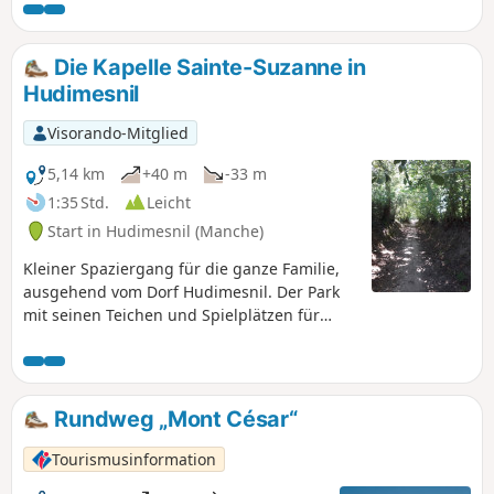
durch das Tal und die Hänge eines der drei Flüsse von
Coutances, La Soulles, in den Gemeinden südöstlich von
Coutances.Die Route führt an sehr schönen Häusern aus
Die Kapelle Sainte-Suzanne in
regionalem Naturstein (oder Nebengebäuden ehemaliger
Hudimesnil
Bauernhöfe) vorbei.
Visorando-Mitglied
5,14 km
+40 m
-33 m
1:35 Std.
Leicht
Start in Hudimesnil (Manche)
Kleiner Spaziergang für die ganze Familie,
ausgehend vom Dorf Hudimesnil. Der Park
mit seinen Teichen und Spielplätzen für
Kinder ist ideal für ein Picknick.
Rundweg „Mont César“
Tourismusinformation