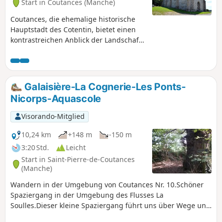
Start in Coutances (Manche)
Coutances, die ehemalige historische
Hauptstadt des Cotentin, bietet einen
kontrastreichen Anblick der Landschaft
fast mitten in der Stadt. Diese
Wanderung führt durch die
unmittelbare Umgebung der Stadt,
durch die drei sie umgebenden Täler
Galaisière-La Cognerie-Les Ponts-
mit ihren jeweils etwas trägen Flüssen.
Nicorps-Aquascole
Die städtischen Passagen, die zur Hälfte
auf dem Land und zur Hälfte auf
Visorando-Mitglied
Straßen oder Gassen verlaufen,
ermöglichen es, einen kleinen Teil des
10,24 km
+148 m
-150 m
Kulturerbes von Coutances zu
3:20 Std.
Leicht
entdecken, auch wenn das
Start in Saint-Pierre-de-Coutances
Gewerbegebiet den Genuss ein wenig
(Manche)
trübt, was man jedoch schnell vergisst.
Wandern in der Umgebung von Coutances Nr. 10.Schöner
Spaziergang in der Umgebung des Flusses La
Soulles.Dieser kleine Spaziergang führt uns über Wege und
kleine Gemeinde- oder Departementsstraßen auf eine Reise