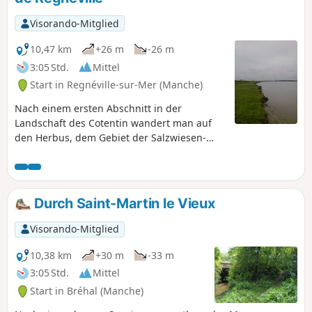
Visorando-Mitglied
10,47 km
+26 m
-26 m
3:05 Std.
Mittel
Start in Regnéville-sur-Mer (Manche)
Nach einem ersten Abschnitt in der
Landschaft des Cotentin wandert man auf
den Herbus, dem Gebiet der Salzwiesen-
Schafe, entlang des Flusses Sienne und
seiner Mündung.
Durch Saint-Martin le Vieux
Visorando-Mitglied
10,38 km
+30 m
-33 m
3:05 Std.
Mittel
Start in Bréhal (Manche)