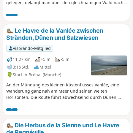
gelegen, gelangt man über den gleichnamigen Wald nach
Le Mesnil-Drey und dann zur ehemaligen Abtei von La
Lucerne... und schlängelt sich durch die Bocage-Landschaft
von La Rochelle-Normande, um schließlich den Parkplatz
von Le Pelotin auf dem Gelände des ehemaligen Bahnhofs
Le Havre de la Vanlée zwischen
zu erreichen.
Stränden, Dünen und Salzwiesen
Visorando-Mitglied
11,27 km
+5 m
-5 m
3:15 Std.
Mittel
Start in Bréhal (Manche)
An der Mündung des kleinen Küstenflusses Vanlée, eine
Wanderung ganz nah am Meer und seinen weiten
Horizonten. Die Route führt abwechselnd durch Dünen,
durch Salzwiesen, auf denen Salzwiesen-Schafe weiden,
und am Strand entlang.
Die Herbus de la Sienne und Le Havre
de Regnéville