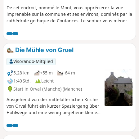
De cet endroit, nommé le Mont, vous apprécierez la vue
imprenable sur la commune et ses environs, dominés par la
cathédrale gothique de Coutances. Le sentier vous mènera
derrière le Château de Cerisy-la-Salle, devenu Centre
Culturel International. Toutes les cultures s'y rencontrent
chaque année lors de colloques très prisés.
Die Mühle von Gruel
Visorando-Mitglied
5,28 km
+55 m
-64 m
1:40 Std.
Leicht
Start in Orval (Manche) (Manche)
Ausgehend von der mittelalterlichen Kirche
von Orval führt ein kurzer Spaziergang über
Hohlwege und eine wenig begehene kleine
Straße zu einer alten Mühle am Fluss
Soulles.