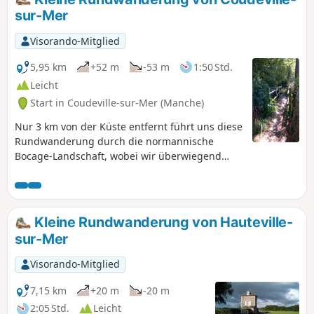
sur-Mer
Visorando-Mitglied
5,95 km
+52 m
-53 m
1:50 Std.
Leicht
Start in Coudeville-sur-Mer (Manche)
Nur 3 km von der Küste entfernt führt uns diese
Rundwanderung durch die normannische
Bocage-Landschaft, wobei wir überwiegend
Wege und Pfade benutzen.
Kleine Rundwanderung von Hauteville-
sur-Mer
Visorando-Mitglied
7,15 km
+20 m
-20 m
2:05 Std.
Leicht