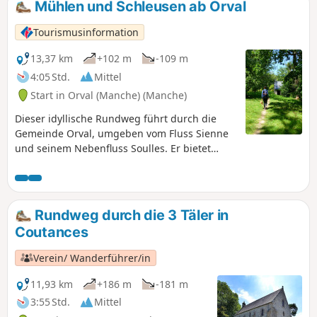
Mühlen und Schleusen ab Orval
Tourismusinformation
13,37 km
+102 m
-109 m
4:05 Std.
Mittel
Start in Orval (Manche) (Manche)
Dieser idyllische Rundweg führt durch die
Gemeinde Orval, umgeben vom Fluss Sienne
und seinem Nebenfluss Soulles. Er bietet
schöne Ausblicke auf die Bocage-Landschaft
und die Stadt Coutances und ermöglicht es
Ihnen, eine unberührte und artenreiche
Natur zu entdecken.
Rundweg durch die 3 Täler in
Coutances
Verein/ Wanderführer/in
11,93 km
+186 m
-181 m
3:55 Std.
Mittel