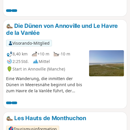
Schafen am Wegesrand ist diese Wanderung ideal, um die
Küste und ihre Umgebung zu genießen.
Die Dünen von Annoville und Le Havre
de la Vanlée
Visorando-Mitglied
8,40 km
+10 m
-10 m
2:25 Std.
Mittel
Start in Annoville (Manche)
Eine Wanderung, die inmitten der
Dünen in Meeresnähe beginnt und bis
zum Havre de la Vanlée führt, der
schönen Mündung dieses Flusses in
den Ärmelkanal. Der Rückweg verläuft
weiter im Landesinneren und bietet bei
heißem Wetter willkommenen Schatten.
Les Hauts de Monthuchon
Tourismusinformation