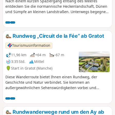
Nach einem kurzen Spaziergang entlang des Meeres
entdecken Sie die normannische Heckenlandschaft, Dünen
und Sümpfe an kleinen Landstraßen. Unterwegs begegnen
wir einigen Zeugnissen der Vergangenheit, aber auch
neugierigen Eseln, Schafen oder einem kleinen, im Grünen
versteckten Bach...
Rundweg „Circuit de la Fée“ ab Gratot
Tourismusinformation
11,96 km
+64 m
-67 m
3:35 Std.
Mittel
Start in Gratot (Manche)
Diese Wanderroute bietet Ihnen einen Rundweg, der
Geschichte und Natur verbindet. Sie kommen an
außergewöhnlichen Sehenswürdigkeiten vorbei und
durchqueren eine idyllische Landschaft. Für Liebhaber der
Natur und alter Gemäuer ist Gratot eine kleine Oase der
Ruhe vor den Toren von Coutances.
Rundwanderwege rund um den Ay ab