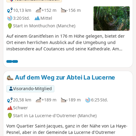
10,13 km
+152 m
-156 m
3:20 Std.
Mittel
Start in Monthuchon (Manche)
Auf einem Granitfelsen in 176 m Höhe gelegen, bietet der
Ort einen herrlichen Ausblick auf die Umgebung und
insbesondere auf Coutances und seine Kathedrale. Am
Abend kann man bei klarem Wetter sieben Leuchttürme
erkennen.
Auf dem Weg zur Abtei La Lucerne
Visorando-Mitglied
20,58 km
+189 m
-189 m
6:25 Std.
Schwer
Start in La Lucerne-d'Outremer (Manche)
Vom Quartier Saint-Jacques, ganz in der Nähe von La Haye-
Pesnel, aber in der Gemeinde La Lucerne d'Outremer