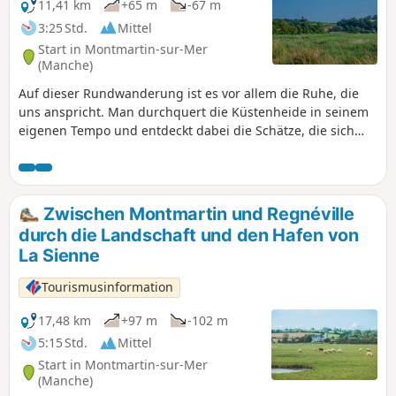
11,41 km
+65 m
-67 m
3:25 Std.
Mittel
Start in Montmartin-sur-Mer
(Manche)
Auf dieser Rundwanderung ist es vor allem die Ruhe, die
uns anspricht. Man durchquert die Küstenheide in seinem
eigenen Tempo und entdeckt dabei die Schätze, die sich
entlang des Weges verbergen.
Zwischen Montmartin und Regnéville
durch die Landschaft und den Hafen von
La Sienne
Tourismusinformation
17,48 km
+97 m
-102 m
5:15 Std.
Mittel
Start in Montmartin-sur-Mer
(Manche)