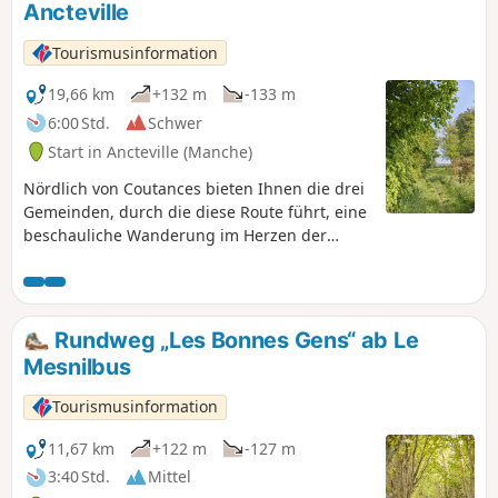
Ancteville
Tourismusinformation
19,66 km
+132 m
-133 m
6:00 Std.
Schwer
Start in Ancteville (Manche)
Nördlich von Coutances bieten Ihnen die drei
Gemeinden, durch die diese Route führt, eine
beschauliche Wanderung im Herzen der
Bocage-Landschaft.
Rundweg „Les Bonnes Gens“ ab Le
Mesnilbus
Tourismusinformation
11,67 km
+122 m
-127 m
3:40 Std.
Mittel