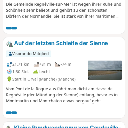
Die Gemeinde Regnéville-sur-Mer ist wegen ihrer Ruhe und
Schönheit sehr beliebt und gehört zu den schönsten
Dörfern der Normandie. Sie ist stark von ihrer maritimen
Vergangenheit geprägt und es ist angenehm, die
verschiedenen Weiler zu erkunden, aus denen sie besteht:
Grimouville, Urville, Incleville, Le Rey usw. Entdecken Sie die
gesamte Gemeinde, ihre Geschichte und ihre Schätze.
Auf der letzten Schleife der Sienne
Visorando-Mitglied
21,71 km
+81 m
-74 m
1:30 Std.
Leicht
Start in Orval (Manche) (Manche)
Vom Pont de la Roque aus fährt man dicht am Havre de
Regnéville (der Mündung der Sienne) entlang, bevor es in
Montmartin und Montchaton etwas bergauf geht.
Unterwegs genießt man herrliche Ausblicke auf das Tal der
Sienne, den Havre de Regnéville und die Pointe d’Agon.
Nicht weniger als vier schöne alte Kirchen sowie hübsche
Weiler runden das Bild ab.
Kleine Rundwanderung von Coudeville-