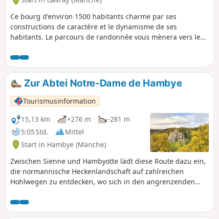
Ce bourg d'environ 1500 habitants charme par ses
constructions de caractère et le dynamisme de ses
habitants. Le parcours de randonnée vous mènera vers les
méandres des deux rivières qui serpentent sur le territoire,
la Sienne et la Bérence, qui font le bonheur des
randonneurs comme des pêcheurs de salmonidés.
Zur Abtei Notre-Dame de Hambye
Tourismusinformation
15,13 km
+276 m
-281 m
5:05 Std.
Mittel
Start in Hambye (Manche)
Zwischen Sienne und Hambyotte lädt diese Route dazu ein,
die normannische Heckenlandschaft auf zahlreichen
Hohlwegen zu entdecken, wo sich in den angrenzenden
Wiesen die Prim'Holsteins-Kühe holländischer Herkunft mit
den Normannen vermischen, der emblematischen Rasse
der Region. Am Ende erwartet Sie die Abtei von Hambye mit