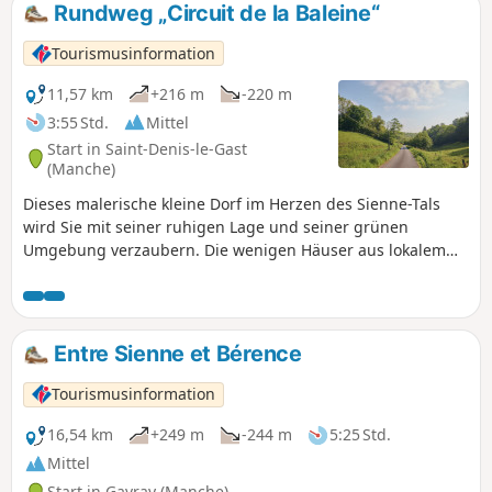
Rundweg „Circuit de la Baleine“
Tourismusinformation
11,57 km
+216 m
-220 m
3:55 Std.
Mittel
Start in Saint-Denis-le-Gast
(Manche)
Dieses malerische kleine Dorf im Herzen des Sienne-Tals
wird Sie mit seiner ruhigen Lage und seiner grünen
Umgebung verzaubern. Die wenigen Häuser aus lokalem
Stein umgeben die Kirche. Sie werden feststellen, dass die
Hänge dieses Tals mit Buchen bewachsen sind, deren
hartes und gleichmäßiges Holz sowohl in der Tischlerei als
auch in der Schreinerei und ganz einfach als Brennholz
Entre Sienne et Bérence
verwendet wird.
Tourismusinformation
16,54 km
+249 m
-244 m
5:25 Std.
Mittel
Start in Gavray (Manche)