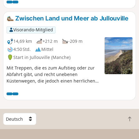
Kirche von Kairon am Startpunkt.
Zwischen Land und Meer ab Jullouville
Visorando-Mitglied
14,69 km
+212 m
-209 m
4:50 Std.
Mittel
Start in Jullouville (Manche)
Mit Treppen, die es zum Aufstieg oder zur
Abfahrt gibt, und recht unebenen
Küstenwegen, die jedoch einen herrlichen
Blick auf die Bucht bieten, ermöglicht diese
Rundwanderung, die zu Beginn einige
Kilometer asphaltierte, wenig begehene
kleine Straßen umfasst, im zweiten Teil
einen herrlichen Blick auf die normannische
W
Bocage-Landschaft und anschließend auf
Z
ä
die Küste des Cotentin.
u
h
r
l