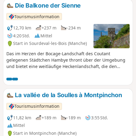
ihrem Kapitelsaal ausdem 13. Jahrhundert.
Die Balkone der Sienne
Tourismusinformation
12,70 km
+237 m
-234 m
4:20 Std.
Mittel
Start in Sourdeval-les-Bois (Manche)
Das im Herzen der Bocage-Landschaft des Coutant
gelegenen Städtchen Hambye thront über der Umgebung
und bietet eine weitläufige Heckenlandschaft, die den
Ruinen der Abtei entlang der Route einen herrlichen
natürlichen Rahmen verleiht und ein wertvolles Zeugnis der
normannischen Tallandschaften darstellt, mit Wiesen –
teilweise Feuchtwiesen im Talgrund – und Waldbeständen
La vallée de la Soulles à Montpinchon
an den Hängen.
Tourismusinformation
11,82 km
+189 m
-189 m
3:55 Std.
Mittel
Start in Montpinchon (Manche)