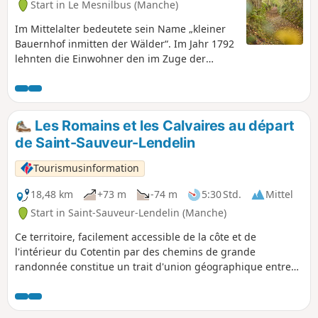
Start in Le Mesnilbus (Manche)
Im Mittelalter bedeutete sein Name „kleiner
Bauernhof inmitten der Wälder“. Im Jahr 1792
lehnten die Einwohner den im Zuge der
Revolution herbeigeführten Regimewechsel
ab. Nach einem Streit mit dem
Rekrutierungsbeauftragten des Königs (der
mehr Soldaten forderte) rebellierte die
Les Romains et les Calvaires au départ
Bevölkerung, woraufhin die Pfarrei aus dem
de Saint-Sauveur-Lendelin
Verzeichnis der französischen Pfarreien
gestrichen wurde. Die Kirche wurde
Tourismusinformation
verwüstet, die Glocken und die Bleisärge der
Feudalherren eingeschmolzen.
18,48 km
+73 m
-74 m
5:30 Std.
Mittel
Start in Saint-Sauveur-Lendelin (Manche)
Ce territoire, facilement accessible de la côte et de
l'intérieur du Cotentin par des chemins de grande
randonnée constitue un trait d'union géographique entre
Saint-Lô, la capitale du cheval et Coutances, Pays d'art et
d'Histoire. C'est un territoire vallonné qui comprend de
nombreuses zones humides (marais). Il est traversé par la