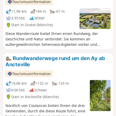
Tourismusinformation
11,96 km
+64 m
-67 m
3:35 Std.
Mittel
Start in Gratot (Manche)
Diese Wanderroute bietet Ihnen einen Rundweg, der
Geschichte und Natur verbindet. Sie kommen an
außergewöhnlichen Sehenswürdigkeiten vorbei und
durchqueren eine idyllische Landschaft. Für Liebhaber der
Natur und alter Gemäuer ist Gratot eine kleine Oase der
Rundwanderwege rund um den Ay ab
Ruhe vor den Toren von Coutances.
Ancteville
Tourismusinformation
19,66 km
+132 m
-133 m
6:00 Std.
Schwer
Start in Ancteville (Manche)
Nördlich von Coutances bieten Ihnen die drei
Gemeinden, durch die diese Route führt, eine