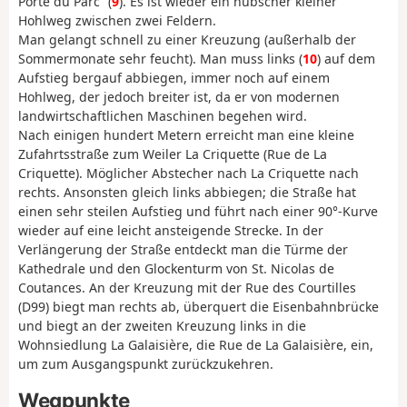
Porte du Parc“ (
9
). Es ist wieder ein hübscher kleiner
Hohlweg zwischen zwei Feldern.
Man gelangt schnell zu einer Kreuzung (außerhalb der
Sommermonate sehr feucht). Man muss links (
10
) auf dem
Aufstieg bergauf abbiegen, immer noch auf einem
Hohlweg, der jedoch breiter ist, da er von modernen
landwirtschaftlichen Maschinen begehen wird.
Nach einigen hundert Metern erreicht man eine kleine
Zufahrtsstraße zum Weiler La Criquette (Rue de La
Criquette). Möglicher Abstecher nach La Criquette nach
rechts. Ansonsten gleich links abbiegen; die Straße hat
einen sehr steilen Aufstieg und führt nach einer 90°-Kurve
wieder auf eine leicht ansteigende Strecke. In der
Verlängerung der Straße entdeckt man die Türme der
Kathedrale und den Glockenturm von St. Nicolas de
Coutances. An der Kreuzung mit der Rue des Courtilles
(D99) biegt man rechts ab, überquert die Eisenbahnbrücke
und biegt an der zweiten Kreuzung links in die
Wohnsiedlung La Galaisière, die Rue de La Galaisière, ein,
um zum Ausgangspunkt zurückzukehren.
Wegpunkte