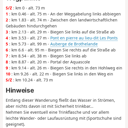
S/Z
: km 0 - alt. 73 m
1
: km 0.46 - alt. 75 m - An der Weggabelung links abbiegen
2
: km 1.83 - alt. 74 m - Zwischen den landwirtschaftlichen
Gebäuden hindurchgehen
3
: km 2.13 - alt. 29 m - Biegen Sie links auf die Straße ab
4
: km 3.53 - alt. 27 m -
Pont en pierre au lieu-dit Les Ponts
5
: km 5.73 - alt. 99 m -
Auberge de Brothelande
6
: km 6.6 - alt. 95 m - Biegen Sie rechts auf die Straße ab
7
: km 8.54 - alt. 38 m - Biegen Sie links ab
8
: km 8.87 - alt. 20 m - Portal der Aquascole
9
: km 9.14 - alt. 26 m - Biegen Sie rechts in den Hohlweg ein
10
: km 9.26 - alt. 22 m - Biegen Sie links in den Weg ein
S/Z
: km 10.24 - alt. 73 m
Hinweise
Entlang dieser Wanderung fließt das Wasser in Strömen,
aber nichts davon ist mit Sicherheit trinkbar...
Nehmen Sie eventuell eine Trinkflasche und vor allem
leichte Wander- oder Laufausrüstung mit (Sportschuhe sind
geeignet).