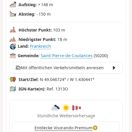
Aufstieg:
+ 148 m
Abstieg:
- 150 m
Höchster Punkt:
103 m
Niedrigster Punkt:
18 m
Land:
Frankreich
Gemeinde:
Saint-Pierre-de-Coutances
(50200)
Mit öffentlichen Verkehrsmitteln anreisen
Start/Ziel:
N 49.046724° / W 1.430441°
IGN-Karte(n):
Ref. 1313O
Stündliche Wettervorhersage
Entdecke Visorando Premium