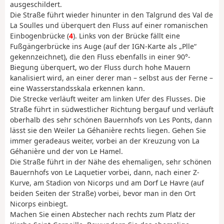
ausgeschildert.
Die Straße führt wieder hinunter in den Talgrund des Val de
La Soulles und überquert den Fluss auf einer romanischen
Einbogenbrücke (
4
). Links von der Brücke fällt eine
Fußgängerbrücke ins Auge (auf der IGN-Karte als „Plle“
gekennzeichnet), die den Fluss ebenfalls in einer 90°-
Biegung überquert, wo der Fluss durch hohe Mauern
kanalisiert wird, an einer derer man – selbst aus der Ferne –
eine Wasserstandsskala erkennen kann.
Die Strecke verläuft weiter am linken Ufer des Flusses. Die
Straße führt in südwestlicher Richtung bergauf und verläuft
oberhalb des sehr schönen Bauernhofs von Les Ponts, dann
lässt sie den Weiler La Géhanière rechts liegen. Gehen Sie
immer geradeaus weiter, vorbei an der Kreuzung von La
Géhanière und der von Le Hamel.
Die Straße führt in der Nähe des ehemaligen, sehr schönen
Bauernhofs von Le Laquetier vorbei, dann, nach einer Z-
Kurve, am Stadion von Nicorps und am Dorf Le Havre (auf
beiden Seiten der Straße) vorbei, bevor man in den Ort
Nicorps einbiegt.
Machen Sie einen Abstecher nach rechts zum Platz der