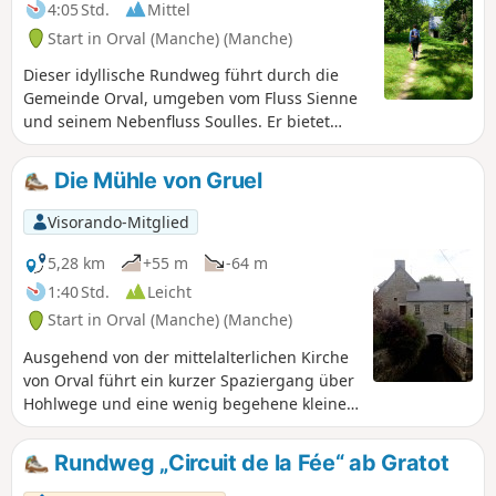
4:05 Std.
Mittel
Start in Orval (Manche) (Manche)
Dieser idyllische Rundweg führt durch die
Gemeinde Orval, umgeben vom Fluss Sienne
und seinem Nebenfluss Soulles. Er bietet
schöne Ausblicke auf die Bocage-Landschaft
und die Stadt Coutances und ermöglicht es
Die Mühle von Gruel
Ihnen, eine unberührte und artenreiche
Natur zu entdecken.
Visorando-Mitglied
5,28 km
+55 m
-64 m
1:40 Std.
Leicht
Start in Orval (Manche) (Manche)
Ausgehend von der mittelalterlichen Kirche
von Orval führt ein kurzer Spaziergang über
Hohlwege und eine wenig begehene kleine
Straße zu einer alten Mühle am Fluss
Soulles.
Rundweg „Circuit de la Fée“ ab Gratot