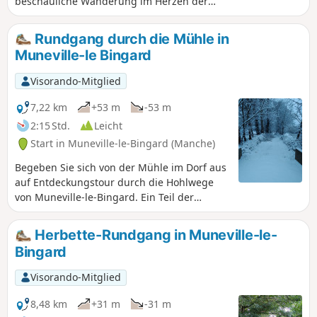
beschauliche Wanderung im Herzen der
Bocage-Landschaft.
Rundgang durch die Mühle in
Muneville-le Bingard
Visorando-Mitglied
7,22 km
+53 m
-53 m
2:15 Std.
Leicht
Start in Muneville-le-Bingard (Manche)
Begeben Sie sich von der Mühle im Dorf aus
auf Entdeckungstour durch die Hohlwege
von Muneville-le-Bingard. Ein Teil der
Hohlwege wurde 2024 von Freiwilligen des
Vereins „Bocage et Patrimoine Munevillais”
Herbette-Rundgang in Muneville-le-
wieder geöffnet. Die Pflege einiger Wege
Bingard
wird von Freiwilligen je nach Verfügbarkeit
übernommen, sodass das Gras zu
Visorando-Mitglied
bestimmten Jahreszeiten etwas hoch sein
kann.
8,48 km
+31 m
-31 m