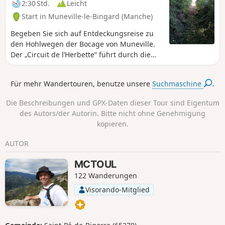
2:30 Std.
Leicht
Start in Muneville-le-Bingard (Manche)
Begeben Sie sich auf Entdeckungsreise zu
den Hohlwegen der Bocage von Muneville.
Der „Circuit de l’Herbette“ führt durch die
Bocage über zahlreiche Hohlwege und
durchquert Wiesen- und Heidelandschaften.
Für mehr Wandertouren, benutze unsere
Suchmaschine
.
Ein Teil der Hohlwege wurde 2021 und 2022
von den Freiwilligen des Vereins „Bocage et
Die Beschreibungen und GPX-Daten dieser Tour sind Eigentum
Patrimoine Munevillais“ wiedereröffnet.
des Autors/der Autorin. Bitte nicht ohne Genehmigung
kopieren.
AUTOR
MCTOUL
122 Wanderungen
Visorando-Mitglied