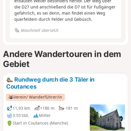
erbauten Weiler besonders hervor. Der Weg über
die D27 und anschließend die D7 ist für Fußgänger
gefährlich, es sei denn, man findet einen Weg
querfeldein durch Felder und Gebüsch.
Maschinell übersetzt
Andere Wandertouren in dem
Gebiet
Rundweg durch die 3 Täler in
Coutances
Verein/ Wanderführer/in
11,93 km
+186 m
-181 m
3:55 Std.
Mittel
Start in Coutances (Manche)