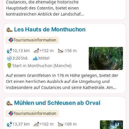
Coutances, die ehemalige historische
Hauptstadt des Cotentin, bietet einen
kontrastreichen Anblick der Landschaft
fast mitten in der Stadt. Diese
Wanderung führt durch die
Les Hauts de Monthuchon
unmittelbare Umgebung der Stadt,
durch die drei sie umgebenden Täler
Tourismusinformation
mit ihren jeweils etwas trägen Flüssen.
Die städtischen Passagen, die zur Hälfte
10,13 km
+152 m
-156 m
auf dem Land und zur Hälfte auf
3:20 Std.
Mittel
Straßen oder Gassen verlaufen,
Start in Monthuchon (Manche)
ermöglichen es, einen kleinen Teil des
Kulturerbes von Coutances zu
Auf einem Granitfelsen in 176 m Höhe gelegen, bietet der
entdecken, auch wenn das
Ort einen herrlichen Ausblick auf die Umgebung und
Gewerbegebiet den Genuss ein wenig
insbesondere auf Coutances und seine Kathedrale. Am
trübt, was man jedoch schnell vergisst.
Abend kann man bei klarem Wetter sieben Leuchttürme
erkennen.
Mühlen und Schleusen ab Orval
Tourismusinformation
13,37 km
+102 m
-109 m