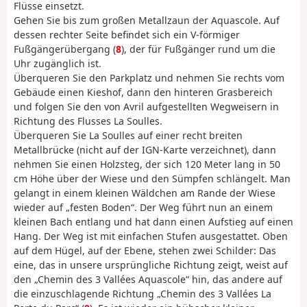
Flüsse einsetzt.
Gehen Sie bis zum großen Metallzaun der Aquascole. Auf
dessen rechter Seite befindet sich ein V-förmiger
Fußgängerübergang (
8
), der für Fußgänger rund um die
Uhr zugänglich ist.
Überqueren Sie den Parkplatz und nehmen Sie rechts vom
Gebäude einen Kieshof, dann den hinteren Grasbereich
und folgen Sie den von Avril aufgestellten Wegweisern in
Richtung des Flusses La Soulles.
Überqueren Sie La Soulles auf einer recht breiten
Metallbrücke (nicht auf der IGN-Karte verzeichnet), dann
nehmen Sie einen Holzsteg, der sich 120 Meter lang in 50
cm Höhe über der Wiese und den Sümpfen schlängelt. Man
gelangt in einem kleinen Wäldchen am Rande der Wiese
wieder auf „festen Boden“. Der Weg führt nun an einem
kleinen Bach entlang und hat dann einen Aufstieg auf einen
Hang. Der Weg ist mit einfachen Stufen ausgestattet. Oben
auf dem Hügel, auf der Ebene, stehen zwei Schilder: Das
eine, das in unsere ursprüngliche Richtung zeigt, weist auf
den „Chemin des 3 Vallées Aquascole“ hin, das andere auf
die einzuschlagende Richtung „Chemin des 3 Vallées La