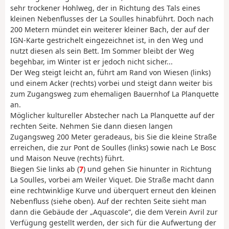
sehr trockener Hohlweg, der in Richtung des Tals eines
kleinen Nebenflusses der La Soulles hinabführt. Doch nach
200 Metern mündet ein weiterer kleiner Bach, der auf der
IGN-Karte gestrichelt eingezeichnet ist, in den Weg und
nutzt diesen als sein Bett. Im Sommer bleibt der Weg
begehbar, im Winter ist er jedoch nicht sicher...
Der Weg steigt leicht an, führt am Rand von Wiesen (links)
und einem Acker (rechts) vorbei und steigt dann weiter bis
zum Zugangsweg zum ehemaligen Bauernhof La Planquette
an.
Möglicher kultureller Abstecher nach La Planquette auf der
rechten Seite. Nehmen Sie dann diesen langen
Zugangsweg 200 Meter geradeaus, bis Sie die kleine Straße
erreichen, die zur Pont de Soulles (links) sowie nach Le Bosc
und Maison Neuve (rechts) führt.
Biegen Sie links ab (
7
) und gehen Sie hinunter in Richtung
La Soulles, vorbei am Weiler Viquet. Die Straße macht dann
eine rechtwinklige Kurve und überquert erneut den kleinen
Nebenfluss (siehe oben). Auf der rechten Seite sieht man
dann die Gebäude der „Aquascole“, die dem Verein Avril zur
Verfügung gestellt werden, der sich für die Aufwertung der