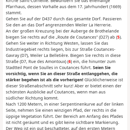
Kirche Saint-Corneille. Bewundern Sie das ehemalige
Pfarrhaus, dessen Vorhalle aus dem 17. Jahrhundert (1669)
stammt.
Gehen Sie auf der D437 durch das gesamte Dorf. Passieren
Sie den an das Dorf angrenzenden Weiler La Herrerie.
An der großen Kreuzung bei der Auberge de Brothelande
biegen Sie rechts auf die „Route de Coutances“ (D27) ab (
5
).
Gehen Sie weiter in Richtung Westen, lassen Sie das
Industriegebiet rechts liegen, bis zur Straße Coutances-
Gavray (D7), Weiler La Belletière. Biegen Sie rechts in diese
Straße (D7, Rue des Amontoux) (
6
) ein, die hinunter zum
Stadtteil Pont de Soulles in Coutances führt.
Seien Sie
vorsichtig, wenn Sie an dieser Straße entlanggehen, die
stärker begehen ist als die vorherigen!
Glücklicherweise ist
dieser Straßenabschnitt sehr kurz! Aber er bietet einen der
schönsten Ausblicke auf Coutances, wenn man aus
südlicher Richtung kommt.
Nach 1200 Metern, in einer Serpentinenkurve auf der linken
Seite, nehmen Sie einen winzigen Pfad, der rechts in die
üppige Vegetation führt. Der Bereich am Anfang des Pfades
ist nicht geräumt und es gibt keine sichtbare Markierung.
Der Weg ist ein gut beschatteter, auf den ersten Metern