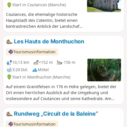
Start in Coutances (Manche)
Coutances, die ehemalige historische
Hauptstadt des Cotentin, bietet einen
kontrastreichen Anblick der Landschaft
fast mitten in der Stadt. Diese
Wanderung führt durch die
Les Hauts de Monthuchon
unmittelbare Umgebung der Stadt,
durch die drei sie umgebenden Täler
Tourismusinformation
mit ihren jeweils etwas trägen Flüssen.
Die städtischen Passagen, die zur Hälfte
10,13 km
+152 m
-156 m
auf dem Land und zur Hälfte auf
3:20 Std.
Mittel
Straßen oder Gassen verlaufen,
Start in Monthuchon (Manche)
ermöglichen es, einen kleinen Teil des
Kulturerbes von Coutances zu
Auf einem Granitfelsen in 176 m Höhe gelegen, bietet der
entdecken, auch wenn das
Ort einen herrlichen Ausblick auf die Umgebung und
Gewerbegebiet den Genuss ein wenig
insbesondere auf Coutances und seine Kathedrale. Am
trübt, was man jedoch schnell vergisst.
Abend kann man bei klarem Wetter sieben Leuchttürme
erkennen.
Rundweg „Circuit de la Baleine“
Tourismusinformation