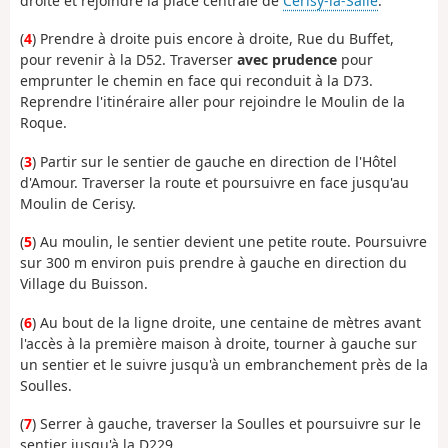
droite et rejoindre la place centrale de
Cerisy-la-Salle
.
(
4
) Prendre à droite puis encore à droite, Rue du Buffet,
pour revenir à la D52. Traverser
avec prudence
pour
emprunter le chemin en face qui reconduit à la D73.
Reprendre l'itinéraire aller pour rejoindre le Moulin de la
Roque.
(
3
) Partir sur le sentier de gauche en direction de l'Hôtel
d'Amour. Traverser la route et poursuivre en face jusqu'au
Moulin de Cerisy.
(
5
) Au moulin, le sentier devient une petite route. Poursuivre
sur 300 m environ puis prendre à gauche en direction du
Village du Buisson.
(
6
) Au bout de la ligne droite, une centaine de mètres avant
l'accès à la première maison à droite, tourner à gauche sur
un sentier et le suivre jusqu'à un embranchement près de la
Soulles.
(
7
) Serrer à gauche, traverser la Soulles et poursuivre sur le
sentier jusqu'à la D229.