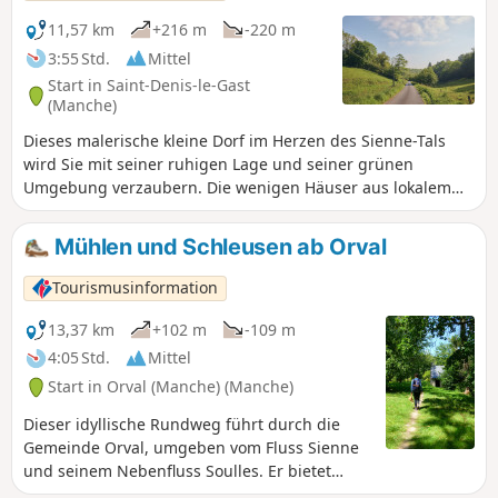
11,57 km
+216 m
-220 m
3:55 Std.
Mittel
Start in Saint-Denis-le-Gast
(Manche)
Dieses malerische kleine Dorf im Herzen des Sienne-Tals
wird Sie mit seiner ruhigen Lage und seiner grünen
Umgebung verzaubern. Die wenigen Häuser aus lokalem
Stein umgeben die Kirche. Sie werden feststellen, dass die
Hänge dieses Tals mit Buchen bewachsen sind, deren
Mühlen und Schleusen ab Orval
hartes und gleichmäßiges Holz sowohl in der Tischlerei als
auch in der Schreinerei und ganz einfach als Brennholz
Tourismusinformation
verwendet wird.
13,37 km
+102 m
-109 m
4:05 Std.
Mittel
Start in Orval (Manche) (Manche)
Dieser idyllische Rundweg führt durch die
Gemeinde Orval, umgeben vom Fluss Sienne
und seinem Nebenfluss Soulles. Er bietet
schöne Ausblicke auf die Bocage-Landschaft