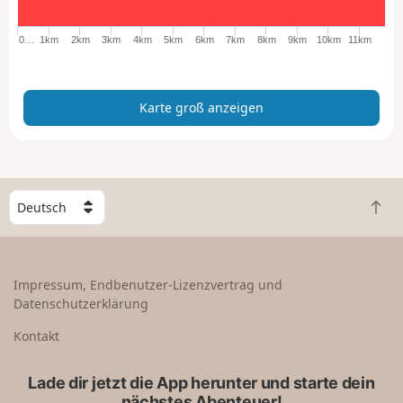
o
ß
0…
1km
2km
3km
4km
5km
6km
7km
8km
9km
10km
11km
a
n
z
Karte groß anzeigen
e
i
g
e
n
W
Z
ä
u
h
r
l
ü
e
Impressum, Endbenutzer-Lizenzvertrag und
c
e
Datenschutzerklärung
k
i
n
n
Kontakt
a
L
c
a
Lade dir jetzt die App herunter und starte dein
h
n
nächstes Abenteuer!