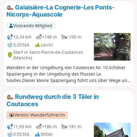
den Normannen vermischen, der emblematischen Rasse
Galaisière-La Cognerie-Les Ponts-
der Region. Am Ende erwartet Sie die Abtei von Hambye mit
Nicorps-Aquascole
ihrem Kapitelsaal ausdem 13. Jahrhundert.
Visorando-Mitglied
10,24 km
+148 m
-150 m
3:20 Std.
Leicht
Start in Saint-Pierre-de-Coutances
(Manche)
Wandern in der Umgebung von Coutances Nr. 10.Schöner
Spaziergang in der Umgebung des Flusses La
Soulles.Dieser kleine Spaziergang führt uns über Wege und
kleine Gemeinde- oder Departementsstraßen auf eine Reise
durch das Tal und die Hänge eines der drei Flüsse von
Rundweg durch die 3 Täler in
Coutances, La Soulles, in den Gemeinden südöstlich von
Coutances
Coutances.Die Route führt an sehr schönen Häusern aus
regionalem Naturstein (oder Nebengebäuden ehemaliger
Verein/ Wanderführer/in
Bauernhöfe) vorbei.
11,93 km
+186 m
-181 m
3:55 Std.
Mittel