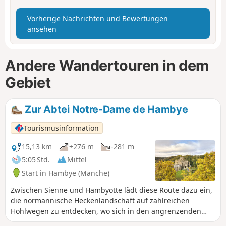
Vorherige Nachrichten und Bewertungen
ansehen
Andere Wandertouren in dem
Gebiet
Zur Abtei Notre-Dame de Hambye
Tourismusinformation
15,13 km
+276 m
-281 m
5:05 Std.
Mittel
Start in Hambye (Manche)
Zwischen Sienne und Hambyotte lädt diese Route dazu ein,
die normannische Heckenlandschaft auf zahlreichen
Hohlwegen zu entdecken, wo sich in den angrenzenden
Wiesen die Prim'Holsteins-Kühe holländischer Herkunft mit