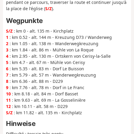
pendant ce parcours, traverser la route et continuer jusqu'à
la place de l'église (
S/Z
).
Wegpunkte
S/Z
: km 0 - alt. 135 m - Kirchplatz
1
: km 0.52 - alt. 144 m - Kreuzung D73 / Wanderweg
2
: km 1.05 - alt. 138 m - Wanderwegkreuzung
3
: km 1.84 - alt. 86 m - Mühle von La Roque
4
: km 2.95 - alt. 130 m - Ortskern von Cerisy-la-Salle
5
: km 4.7 - alt. 67 m - Mühle von Cerisy
6
: km 5.35 - alt. 83 m - Dorf Le Buisson
7
: km 5.79 - alt. 57 m - Wanderwegkreuzung
8
: km 6.36 - alt. 88 m - D229
9
: km 7.76 - alt. 78 m - Dorf in Le Franc
10
: km 8.18 - alt. 84 m - Dorf Basset
11
: km 9.63 - alt. 69 m - La Gosselinière
12
: km 10.11 - alt. 58 m - D229
S/Z
: km 11.82 - alt. 135 m - Kirchplatz
Hinweise
Difficulté : terrain très pentu.