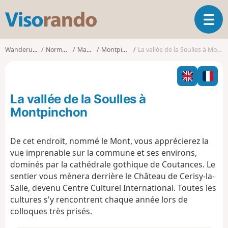
V
T
i
o
s
g
o
Wanderungen
Normandie
Manche
Montpinchon
La vallée de la Soulles à Montpinchon
g
r
l
a
e
n
n
d
La vallée de la Soulles à
a
o
v
Montpinchon
i
g
De cet endroit, nommé le Mont, vous apprécierez la
a
vue imprenable sur la commune et ses environs,
t
i
dominés par la cathédrale gothique de Coutances. Le
o
sentier vous mènera derrière le Château de Cerisy-la-
n
Salle, devenu Centre Culturel International. Toutes les
cultures s'y rencontrent chaque année lors de
colloques très prisés.