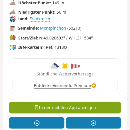
Höchster Punkt:
149 m
Niedrigster Punkt:
56 m
Land:
Frankreich
Gemeinde:
Montpinchon
(50210)
Start/Ziel:
N 49.020693° / W 1.311584°
IGN-Karte(n):
Ref. 1313O
Stündliche Wettervorhersage
Entdecke Visorando Premium
In der mobilen App anzeigen