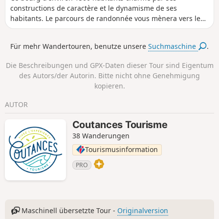
constructions de caractère et le dynamisme de ses
habitants. Le parcours de randonnée vous mènera vers les
méandres des deux rivières qui serpentent sur le territoire,
la Sienne et la Bérence, qui font le bonheur des
Für mehr Wandertouren, benutze unsere
Suchmaschine
.
randonneurs comme des pêcheurs de salmonidés.
Die Beschreibungen und GPX-Daten dieser Tour sind Eigentum
des Autors/der Autorin. Bitte nicht ohne Genehmigung
kopieren.
AUTOR
Coutances Tourisme
38 Wanderungen
Tourismusinformation
PRO
Maschinell übersetzte Tour -
Originalversion