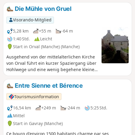
und die Stadt Coutances und ermöglicht es
Die Mühle von Gruel
Ihnen, eine unberührte und artenreiche
Natur zu entdecken.
Visorando-Mitglied
5,28 km
+55 m
-64 m
1:40 Std.
Leicht
Start in Orval (Manche) (Manche)
Ausgehend von der mittelalterlichen Kirche
von Orval führt ein kurzer Spaziergang über
Hohlwege und eine wenig begehene kleine
Straße zu einer alten Mühle am Fluss
Soulles.
Entre Sienne et Bérence
Tourismusinformation
16,54 km
+249 m
-244 m
5:25 Std.
Mittel
Start in Gavray (Manche)
Ce bourg d'environ 1500 habitants charme par ses