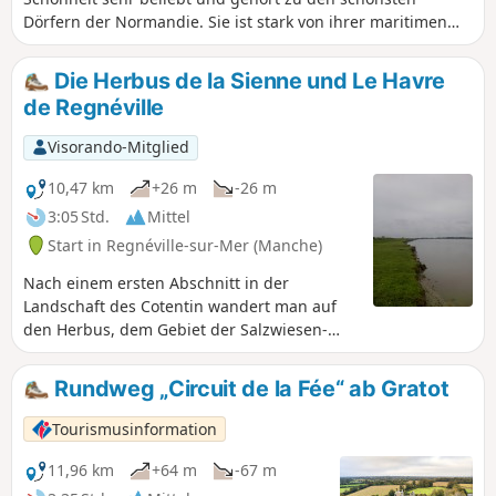
Dörfern der Normandie. Sie ist stark von ihrer maritimen
Vergangenheit geprägt und es ist angenehm, die
verschiedenen Weiler zu erkunden, aus denen sie besteht:
Die Herbus de la Sienne und Le Havre
Grimouville, Urville, Incleville, Le Rey usw. Entdecken Sie die
de Regnéville
gesamte Gemeinde, ihre Geschichte und ihre Schätze.
Visorando-Mitglied
10,47 km
+26 m
-26 m
3:05 Std.
Mittel
Start in Regnéville-sur-Mer (Manche)
Nach einem ersten Abschnitt in der
Landschaft des Cotentin wandert man auf
den Herbus, dem Gebiet der Salzwiesen-
Schafe, entlang des Flusses Sienne und
seiner Mündung.
Rundweg „Circuit de la Fée“ ab Gratot
Tourismusinformation
11,96 km
+64 m
-67 m