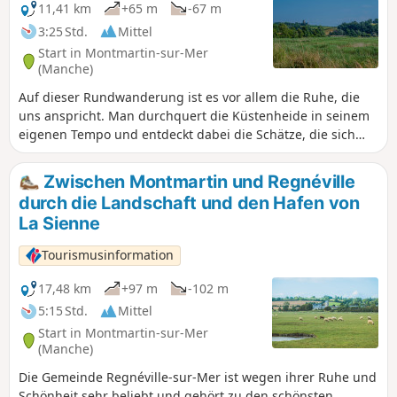
Bauernhöfe) vorbei.
11,41 km
+65 m
-67 m
3:25 Std.
Mittel
Start in Montmartin-sur-Mer
(Manche)
Auf dieser Rundwanderung ist es vor allem die Ruhe, die
uns anspricht. Man durchquert die Küstenheide in seinem
eigenen Tempo und entdeckt dabei die Schätze, die sich
entlang des Weges verbergen.
Zwischen Montmartin und Regnéville
durch die Landschaft und den Hafen von
La Sienne
Tourismusinformation
17,48 km
+97 m
-102 m
5:15 Std.
Mittel
Start in Montmartin-sur-Mer
(Manche)
Die Gemeinde Regnéville-sur-Mer ist wegen ihrer Ruhe und
Schönheit sehr beliebt und gehört zu den schönsten