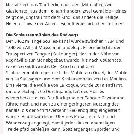
klassifiziert: das Taufbecken aus dem Mittelalter, zwei
Glasfenster aus dem 16. Jahrhundert, zwei Gemälde – eines
zeigt die Jungfrau mit dem Kind, das andere die Heilige
Helena – sowie der Adler-Lesepult eines örtlichen Tischlers.
Die Schleusenmühlen des Radwegs
Der 5462 m lange Soulles-Kanal wurde zwischen 1834 und
1840 von Alfred Mosselman angelegt. Er ermöglichte den
Transport von Tangue (Kalkdünger), der in der Nähe von
Regnéville-sur-Mer abgebaut wurde, bis nach Coutances,
wo er verkauft wurde. Der Kanal ist mit drei
Schleusenmühlen gespickt: der Mühle von Gruel, der Mühle
von La Sauvagère und dem Schleusenhaus von Les Moulins.
Eine vierte, die Mühle von La Roque, wurde 2018 entfernt,
um die ökologische Durchgängigkeit des Flusses
wiederherzustellen. Der Rückgang der Tangue-Gewinnung
führte nach und nach zu einer geringeren Nutzung des
Kanals, bis der Schiffsverkehr 1886 endgültig eingestellt
wurde. Heute wurde am Ufer des Kanals ein Rad- und
Wanderweg angelegt, damit jeder diesen ehemaligen
Treidelpfad genießen kann. Spaziergänger, Sportler und