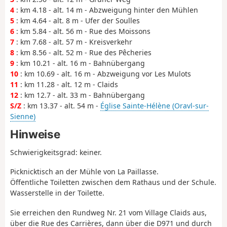
4
: km 4.18 - alt. 14 m - Abzweigung hinter den Mühlen
5
: km 4.64 - alt. 8 m - Ufer der Soulles
6
: km 5.84 - alt. 56 m - Rue des Moissons
7
: km 7.68 - alt. 57 m - Kreisverkehr
8
: km 8.56 - alt. 52 m - Rue des Pêcheries
9
: km 10.21 - alt. 16 m - Bahnübergang
10
: km 10.69 - alt. 16 m - Abzweigung vor Les Mulots
11
: km 11.28 - alt. 12 m - Claids
12
: km 12.7 - alt. 33 m - Bahnübergang
S/Z
: km 13.37 - alt. 54 m -
Église Sainte-Hélène (Oravl-sur-
Sienne)
Hinweise
Schwierigkeitsgrad: keiner.
Picknicktisch an der Mühle von La Paillasse.
Öffentliche Toiletten zwischen dem Rathaus und der Schule.
Wasserstelle in der Toilette.
Sie erreichen den Rundweg Nr. 21 vom Village Claids aus,
über die Rue des Carrières, dann über die D971 und durch