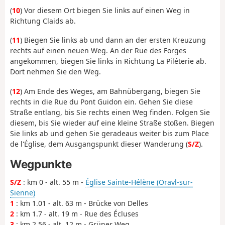
(
10
) Vor diesem Ort biegen Sie links auf einen Weg in
Richtung Claids ab.
(
11
) Biegen Sie links ab und dann an der ersten Kreuzung
rechts auf einen neuen Weg. An der Rue des Forges
angekommen, biegen Sie links in Richtung La Piléterie ab.
Dort nehmen Sie den Weg.
(
12
) Am Ende des Weges, am Bahnübergang, biegen Sie
rechts in die Rue du Pont Guidon ein. Gehen Sie diese
Straße entlang, bis Sie rechts einen Weg finden. Folgen Sie
diesem, bis Sie wieder auf eine kleine Straße stoßen. Biegen
Sie links ab und gehen Sie geradeaus weiter bis zum Place
de l'Église, dem Ausgangspunkt dieser Wanderung (
S/Z
).
Wegpunkte
S/Z
: km 0 - alt. 55 m -
Église Sainte-Hélène (Oravl-sur-
Sienne)
1
: km 1.01 - alt. 63 m - Brücke von Delles
2
: km 1.7 - alt. 19 m - Rue des Écluses
3
: km 2.56 - alt. 12 m - Grüner Weg