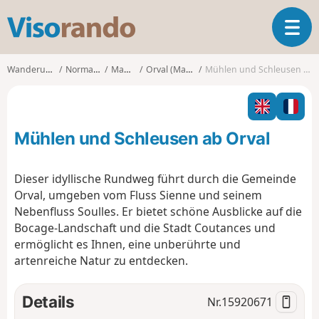
V
T
i
o
s
g
o
Wanderungen
Normandie
Manche
Orval (Manche)
Mühlen und Schleusen ab Orval
g
r
l
a
e
n
n
d
Mühlen und Schleusen ab Orval
a
o
v
i
Dieser idyllische Rundweg führt durch die Gemeinde
g
Orval, umgeben vom Fluss Sienne und seinem
a
Nebenfluss Soulles. Er bietet schöne Ausblicke auf die
t
Bocage-Landschaft und die Stadt Coutances und
i
o
ermöglicht es Ihnen, eine unberührte und
n
artenreiche Natur zu entdecken.
Details
Nr.
15920671