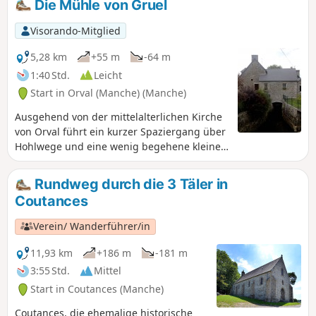
Die Mühle von Gruel
Visorando-Mitglied
5,28 km
+55 m
-64 m
1:40 Std.
Leicht
Start in Orval (Manche) (Manche)
Ausgehend von der mittelalterlichen Kirche
von Orval führt ein kurzer Spaziergang über
Hohlwege und eine wenig begehene kleine
Straße zu einer alten Mühle am Fluss
Soulles.
Rundweg durch die 3 Täler in
Coutances
Verein/ Wanderführer/in
11,93 km
+186 m
-181 m
3:55 Std.
Mittel
Start in Coutances (Manche)
Coutances, die ehemalige historische