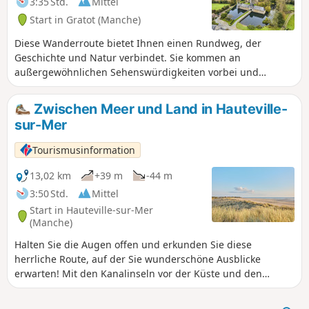
3:35 Std.
Mittel
Start in Gratot (Manche)
Diese Wanderroute bietet Ihnen einen Rundweg, der
Geschichte und Natur verbindet. Sie kommen an
außergewöhnlichen Sehenswürdigkeiten vorbei und
durchqueren eine idyllische Landschaft. Für Liebhaber der
Natur und alter Gemäuer ist Gratot eine kleine Oase der
Zwischen Meer und Land in Hauteville-
Ruhe vor den Toren von Coutances.
sur-Mer
Tourismusinformation
13,02 km
+39 m
-44 m
3:50 Std.
Mittel
Start in Hauteville-sur-Mer
(Manche)
Halten Sie die Augen offen und erkunden Sie diese
herrliche Route, auf der Sie wunderschöne Ausblicke
erwarten! Mit den Kanalinseln vor der Küste und den
Schafen am Wegesrand ist diese Wanderung ideal, um die
Küste und ihre Umgebung zu genießen.