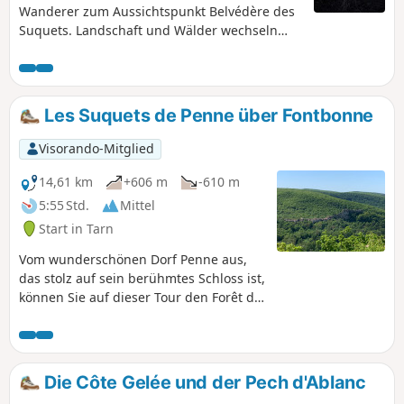
Wanderer zum Aussichtspunkt Belvédère des
Suquets. Landschaft und Wälder wechseln
sich ab und bilden eine facettenreiche Kulisse
aus Kalksteinfelsen. Steile Anstiege und
Abstiege werden sportliche Wanderer
begeistern. Der letzte Abschnitt der Route
Les Suquets de Penne über Fontbonne
verläuft gemächlich entlang des Aveyron,
bevor es zum letzten kurzen Anstieg am Fuße
Visorando-Mitglied
des Dorfes geht.
14,61 km
+606 m
-610 m
5:55 Std.
Mittel
Start in Tarn
Vom wunderschönen Dorf Penne aus,
das stolz auf sein berühmtes Schloss ist,
können Sie auf dieser Tour den Forêt de
la Grésigne entdecken, der
hauptsächlich aus Eichen besteht, sowie
seine tief schattigen Wege, bevor Sie zu
alten Weilern wie Roussel und
Die Côte Gelée und der Pech d'Ablanc
Roussergue hinaufsteigen.