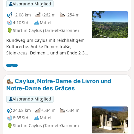
Anschließend steigen Sie auf die
Visorando-Mitglied
Suquets, dieses felsige Vorgebirge
gegenüber von Penne, von wo aus Sie
12,08 km
+262 m
-254 m
einen Rundumblick auf das Dorf
4:10 Std.
Mittel
genießen können, das buchstäblich
Start in Caylus (Tarn-et-Garonne)
„eingebettet“ im Wald liegt.
Rundweg um Caylus mit reichhaltigem
Kulturerbe. Antike Römerstraße,
Steinkreuz, Dolmen... und am Ende 2-3
km weiter, Abstecher zum
versteinernden Wasserfall (außerhalb
der unten beschriebenen Route). Vielen
Dank an die Website tourisme-
Caylus, Notre-Dame de Livron und
tarnetgaronne.fr
Notre-Dame des Grâces
Visorando-Mitglied
24,68 km
+534 m
-534 m
8:35 Std.
Mittel
Start in Caylus (Tarn-et-Garonne)