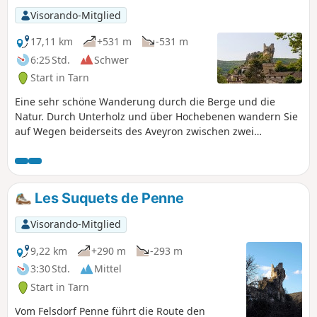
und restauriertes Steinbecken). Ein Teil der
Visorando-Mitglied
Strecke verläuft durch Unterholz
(wunderschöne Buchsbaumwege) und der
17,11 km
+531 m
-531 m
Rückweg führt über kleine, ruhige Straßen auf
6:25 Std.
Schwer
der Causse.
Start in Tarn
Eine sehr schöne Wanderung durch die Berge und die
Natur. Durch Unterholz und über Hochebenen wandern Sie
auf Wegen beiderseits des Aveyron zwischen zwei
bemerkenswerten mittelalterlichen Dörfern. Der Hinweg
führt über nicht markierte, wenig begangene, aber leicht
erkennbare Pfade. Der Rückweg erfolgt vollständig und
ohne Schwierigkeiten auf dem rot-weiß markierten
Les Suquets de Penne
FernwanderwegGR®46.
Visorando-Mitglied
9,22 km
+290 m
-293 m
3:30 Std.
Mittel
Start in Tarn
Vom Felsdorf Penne führt die Route den