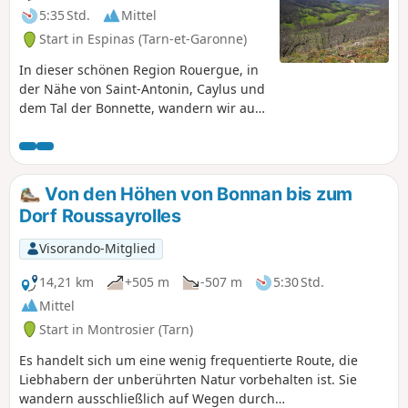
5:35 Std.
Mittel
Start in Espinas (Tarn-et-Garonne)
In dieser schönen Region Rouergue, in
der Nähe von Saint-Antonin, Caylus und
dem Tal der Bonnette, wandern wir auf
Wegen und durch Täler, vorbei an
Mühlen, schönen Rouergate-Gebäuden,
Kapellen und Waschhäusern.
Von den Höhen von Bonnan bis zum
Dorf Roussayrolles
Visorando-Mitglied
14,21 km
+505 m
-507 m
5:30 Std.
Mittel
Start in Montrosier (Tarn)
Es handelt sich um eine wenig frequentierte Route, die
Liebhabern der unberührten Natur vorbehalten ist. Sie
wandern ausschließlich auf Wegen durch