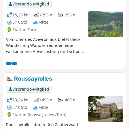
Visorando-Mitglied
15,28 km
+293 m
-298 m
5:10 Std.
Mittel
Start in Tarn
Vom Ufer des Aveyron aus bietet diese
Wanderung Wanderfreunden eine
willkommene Abwechslung und schöne
Ausblicke, die die Strecke bereichern.
Am Startpunkt bietet der Rocher de
Suquets einen sehr schönen Ausblick
auf die Festungsanlage von Penne und
Roussayrolles
auf dem Rückweg kann man beim
Abstieg zum Weiler Amiel schöne
Visorando-Mitglied
Ausblicke auf die Felsen der Gorges de
l'Aveyron genießen.
13,24 km
+498 m
-489 m
5:10 Std.
Mittel
Start in Roussayrolles (Tarn)
Roussayrolles durch den Zauberwald