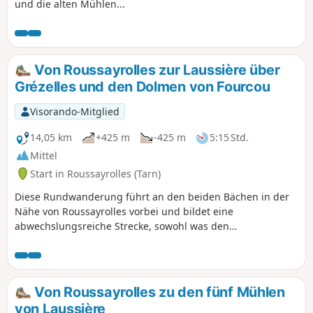
und die alten Mühlen...
Von Roussayrolles zur Laussière über
Grézelles und den Dolmen von Fourcou
Visorando-Mitglied
14,05 km
+425 m
-425 m
5:15 Std.
Mittel
Start in Roussayrolles (Tarn)
Diese Rundwanderung führt an den beiden Bächen in der
Nähe von Roussayrolles vorbei und bildet eine
abwechslungsreiche Strecke, sowohl was den
Höhenunterschied als auch die Landschaft betrifft. Der
Bonnan und der untere Teil des Waldes von Grézelles
schlängeln sich an den Mühlen der Laussière entlang – zur
großen Freude der Wanderer.
Von Roussayrolles zu den fünf Mühlen
von Laussière