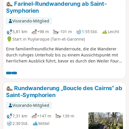
Saint-Michel-de-Vax, Roussayrolles und
Farinel-Rundwanderung ab Saint-
Peyralade weisen bemerkenswerte
Symphorien
Bauwerke auf. Die Wanderung bietet
schöne Ausblicke zwischen dem Wald
Visorando-Mitglied
von Grésigne und dem Tal des Aveyron
im Norden. Anmerkung des Moderators
5,81 km
+98 m
-101 m
1:55 Std.
Leicht
t ein Problem in (8), siehe Bewertungen
Start in Puylaroque (Tarn-et-Garonne)
vom 02.08.2022.
Eine familienfreundliche Wanderroute, die die Wanderer
durch ruhiges Unterholz bis zu einem Aussichtspunkt mit
herrlichem Ausblick führt, bevor es durch den Weiler Foury
geht. Der Rückweg erfolgt im Tal entlang des Sietges.
Rundwanderung „Boucle des Cairns“ ab
Saint-Symphorien
Visorando-Mitglied
7,31 km
+147 m
-139 m
2:30 Std.
Mittel