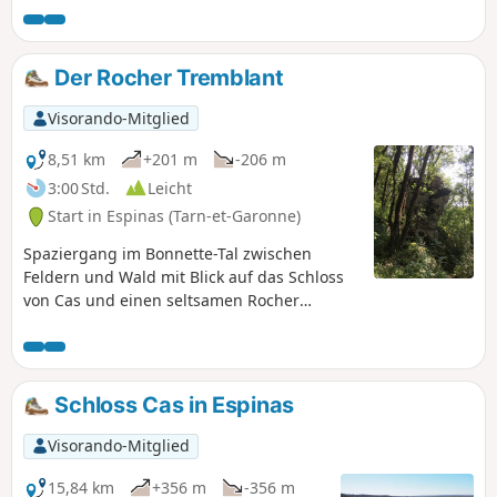
Der Rocher Tremblant
Visorando-Mitglied
8,51 km
+201 m
-206 m
3:00 Std.
Leicht
Start in Espinas (Tarn-et-Garonne)
Spaziergang im Bonnette-Tal zwischen
Feldern und Wald mit Blick auf das Schloss
von Cas und einen seltsamen Rocher
Tremblant (zitternden Felsen). Sie kommen
an zwei zu Wohnhäusern umgebauten
Mühlen, einer restaurierten alten Kirche,
einem restaurierten alten Brotbackofen und
Schloss Cas in Espinas
anderen kleinen, für unsere Region
typischen Steingebäuden (Mauer, Cazelle...)
Visorando-Mitglied
vorbei.
15,84 km
+356 m
-356 m