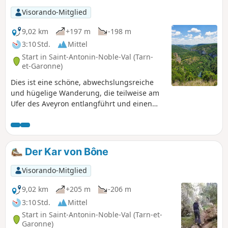
Visorando-Mitglied
9,02 km
+197 m
-198 m
3:10 Std.
Mittel
Start in Saint-Antonin-Noble-Val (Tarn-
et-Garonne)
Dies ist eine schöne, abwechslungsreiche
und hügelige Wanderung, die teilweise am
Ufer des Aveyron entlangführt und einen
herrlichen Blick auf das Kar de Bône bietet.
Um diesen Aussichtspunkt zu erreichen,
müssen Sie die Côte de Ouf erklimmen, die
ihrem Namen alle Ehre macht. Von der
Der Kar von Bône
Hochebene aus überblicken Sie den Fluss
und das Kar, bevor Sie den Rückweg zum
Visorando-Mitglied
hübschen Dorf Saint-Antonin-Noble-Val
antreten.
9,02 km
+205 m
-206 m
3:10 Std.
Mittel
Start in Saint-Antonin-Noble-Val (Tarn-et-
Garonne)