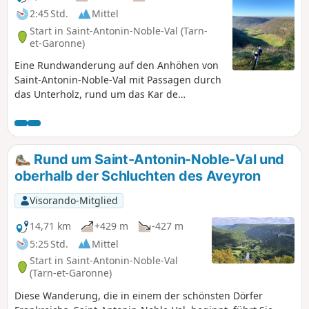
2:45 Std.
Mittel
Start in Saint-Antonin-Noble-Val (Tarn-
et-Garonne)
Eine Rundwanderung auf den Anhöhen von
Saint-Antonin-Noble-Val mit Passagen durch
das Unterholz, rund um das Kar de
Nibousou und auf dem Plateau. Sehr schöne
Ausblicke auf das Kar de Nibousou und die
Schluchten des Aveyron.
Rund um Saint-Antonin-Noble-Val und
oberhalb der Schluchten des Aveyron
Visorando-Mitglied
14,71 km
+429 m
-427 m
5:25 Std.
Mittel
Start in Saint-Antonin-Noble-Val
(Tarn-et-Garonne)
Diese Wanderung, die in einem der schönsten Dörfer