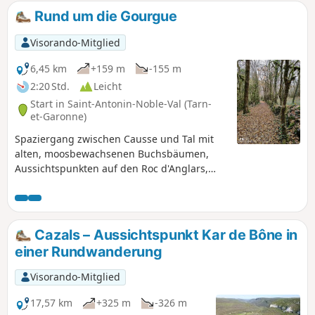
Wanderer. Der Rückweg führt am Fuße des Brousse durch
Rund um die Gourgue
schöne Wälder und teilweise wieder entlang des Aveyron.
Visorando-Mitglied
6,45 km
+159 m
-155 m
2:20 Std.
Leicht
Start in Saint-Antonin-Noble-Val (Tarn-
et-Garonne)
Spaziergang zwischen Causse und Tal mit
alten, moosbewachsenen Buchsbäumen,
Aussichtspunkten auf den Roc d'Anglars,
Entdeckung einer Höhle und des Trou de la
Gourgue mit seinem türkisblauen Wasser,
das einen Teil des Dorfes Saint-Antonin-
Noble-Val versorgt.
Cazals – Aussichtspunkt Kar de Bône in
einer Rundwanderung
Visorando-Mitglied
17,57 km
+325 m
-326 m