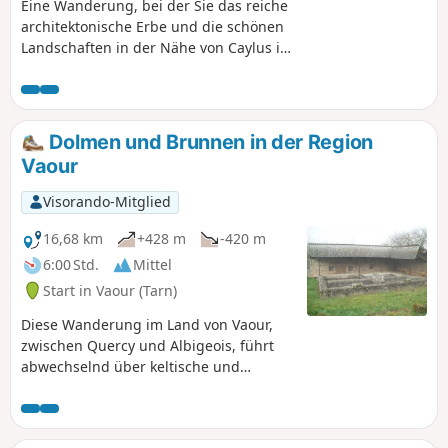
Eine Wanderung, bei der Sie das reiche
architektonische Erbe und die schönen
Landschaften in der Nähe von Caylus im
Departement Tarn-et-Garonne
entdecken können. Der Rückweg erfolgt
auf asphaltierten Straßen, da es keine
Alternative gibt, aber die Straße ist
Dolmen und Brunnen in der Region
angenehm und wenig begehen, außer
Vaour
auf dem letzten Kilometer.
Visorando-Mitglied
16,68 km
+428 m
-420 m
6:00 Std.
Mittel
Start in Vaour (Tarn)
Diese Wanderung im Land von Vaour,
zwischen Quercy und Albigeois, führt
abwechselnd über keltische und
römische Wege durch eine Landschaft
der Causse mit Dolmen und zahlreichen
Brunnen. Mehrere hübsche Dörfer: