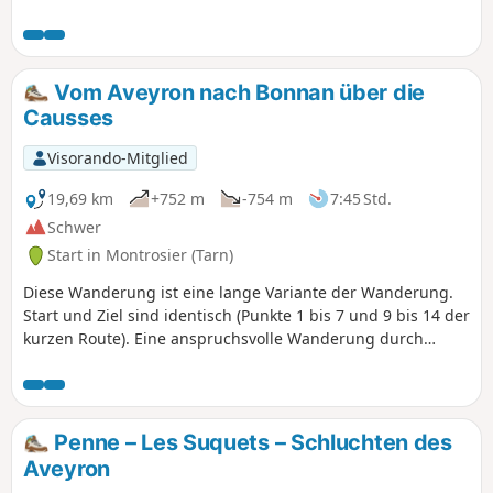
abwechslungsreiche Landschaften.Zahlreiche und
abwechslungsreiche Aussichtspunkte warten darauf,
entdeckt zu werden: das Tal von Bonnan, der Felsen von
Lexos, der versteinerte Wasserfall, Grabhügel und Dolmen.
Vom Aveyron nach Bonnan über die
Aufstiege und Abstiege am Rand der Klippen oder durch
Causses
das Unterholz sowie Kletterpartien entlang des Ruisseau de
Bonnan werden sportliche Wanderer begeistern.
Visorando-Mitglied
19,69 km
+752 m
-754 m
7:45 Std.
Schwer
Start in Montrosier (Tarn)
Diese Wanderung ist eine lange Variante der Wanderung.
Start und Ziel sind identisch (Punkte 1 bis 7 und 9 bis 14 der
kurzen Route). Eine anspruchsvolle Wanderung durch
unberührte Natur inmitten herrlicher Landschaften.
Penne – Les Suquets – Schluchten des
Aveyron