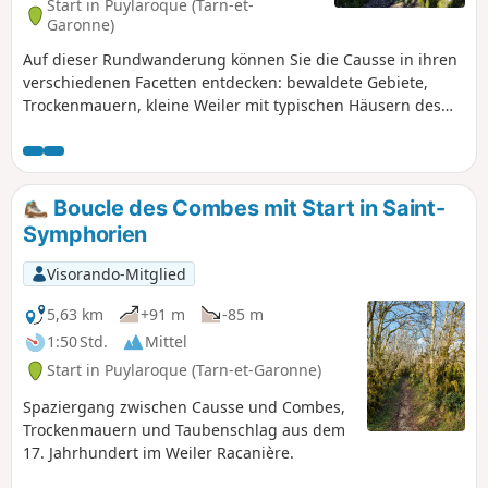
Start in Puylaroque (Tarn-et-
Garonne)
Auf dieser Rundwanderung können Sie die Causse in ihren
verschiedenen Facetten entdecken: bewaldete Gebiete,
Trockenmauern, kleine Weiler mit typischen Häusern des
Quercy und einen Taubenschlag aus dem 17. Jahrhundert.
Boucle des Combes mit Start in Saint-
Symphorien
Visorando-Mitglied
5,63 km
+91 m
-85 m
1:50 Std.
Mittel
Start in Puylaroque (Tarn-et-Garonne)
Spaziergang zwischen Causse und Combes,
Trockenmauern und Taubenschlag aus dem
17. Jahrhundert im Weiler Racanière.