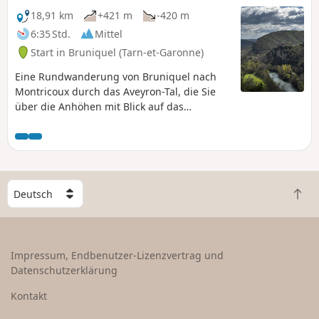
18,91 km
+421 m
-420 m
6:35 Std.
Mittel
Start in Bruniquel (Tarn-et-Garonne)
Eine Rundwanderung von Bruniquel nach
Montricoux durch das Aveyron-Tal, die Sie
über die Anhöhen mit Blick auf das
durchquerte Tal zurückführt. Schöne wilde
Wanderwege und eine schöne Aussicht auf
Bruniquel auf der gegenüberliegenden Seite
des Flusses.
W
Z
ä
u
h
r
l
ü
e
Impressum, Endbenutzer-Lizenzvertrag und
c
e
Datenschutzerklärung
k
i
n
n
Kontakt
a
L