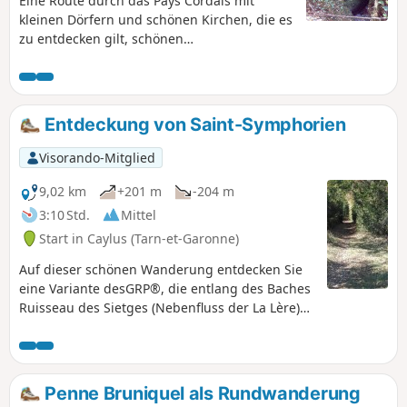
Eine Route durch das Pays Cordais mit
kleinen Dörfern und schönen Kirchen, die es
zu entdecken gilt, schönen
Aussichtspunkten entlang der gesamten
Strecke und zum krönenden Abschluss
dieser Rundwanderung ein Hauch von
Zauber mit dem Tal von Laussière und
Entdeckung von Saint-Symphorien
seinen Mühlenruinen.
Visorando-Mitglied
9,02 km
+201 m
-204 m
3:10 Std.
Mittel
Start in Caylus (Tarn-et-Garonne)
Auf dieser schönen Wanderung entdecken Sie
eine Variante desGRP®, die entlang des Baches
Ruisseau des Sietges (Nebenfluss der La Lère)
verläuft, die schönen Weiler Perrière
(restaurierte Häuser, Steinmauern, geschnitzter
Kalvarienberg und Cazelle) und Saint-
Symphorien (ehemaliges Priorat aus dem 15.
Penne Bruniquel als Rundwanderung
Jahrhundert, Friedhof mit Trockenmauer, Quelle