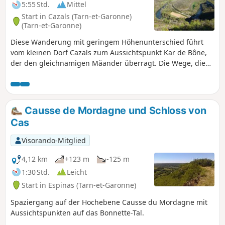
5:55 Std.
Mittel
Start in Cazals (Tarn-et-Garonne)
(Tarn-et-Garonne)
Diese Wanderung mit geringem Höhenunterschied führt
vom kleinen Dorf Cazals zum Aussichtspunkt Kar de Bône,
der den gleichnamigen Mäander überragt. Die Wege, die
sehr oft durch Unterholz führen, bringen uns hier und da
zu einigen Weilern und schönen Taubenschlägen, die leider
manchmal nicht restauriert sind. Das Ende der Strecke
bietet sehr schöne Ausblicke auf den Aveyron und das Dorf
Causse de Mordagne und Schloss von
Brousses, das auf seiner Klippe thront.
Cas
Visorando-Mitglied
4,12 km
+123 m
-125 m
1:30 Std.
Leicht
Start in Espinas (Tarn-et-Garonne)
Spaziergang auf der Hochebene Causse du Mordagne mit
Aussichtspunkten auf das Bonnette-Tal.