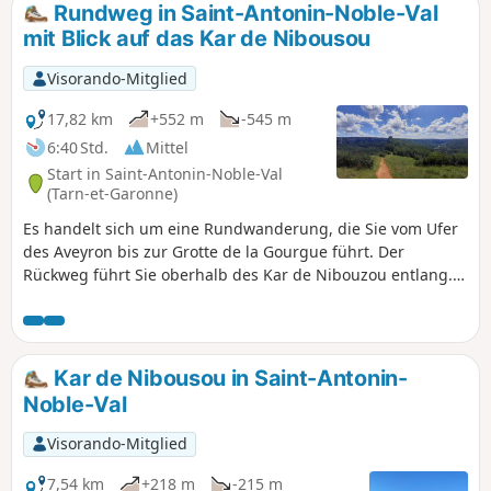
Rundweg in Saint-Antonin-Noble-Val
mit Blick auf das Kar de Nibousou
Visorando-Mitglied
17,82 km
+552 m
-545 m
6:40 Std.
Mittel
Start in Saint-Antonin-Noble-Val
(Tarn-et-Garonne)
Es handelt sich um eine Rundwanderung, die Sie vom Ufer
des Aveyron bis zur Grotte de la Gourgue führt. Der
Rückweg führt Sie oberhalb des Kar de Nibouzou entlang.
Es handelt sich um eine Variante desPR®18.
Kar de Nibousou in Saint-Antonin-
Noble-Val
Visorando-Mitglied
7,54 km
+218 m
-215 m