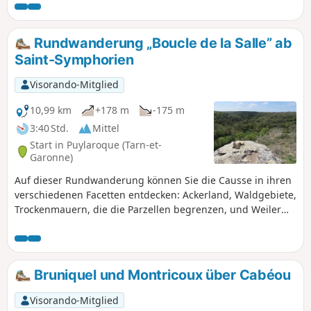
Rundwanderung „Boucle de la Salle” ab
Saint-Symphorien
Visorando-Mitglied
10,99 km
+178 m
-175 m
3:40 Std.
Mittel
Start in Puylaroque (Tarn-et-
Garonne)
Auf dieser Rundwanderung können Sie die Causse in ihren
verschiedenen Facetten entdecken: Ackerland, Waldgebiete,
Trockenmauern, die die Parzellen begrenzen, und Weiler
mit typischen Häusern des Quercy.
Bruniquel und Montricoux über Cabéou
Visorando-Mitglied