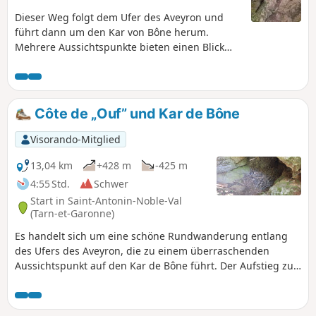
Dieser Weg folgt dem Ufer des Aveyron und
führt dann um den Kar von Bône herum.
Mehrere Aussichtspunkte bieten einen Blick
auf das Tal des Aveyron und die
Kalksteinfelsen.
Côte de „Ouf” und Kar de Bône
Visorando-Mitglied
13,04 km
+428 m
-425 m
4:55 Std.
Schwer
Start in Saint-Antonin-Noble-Val
(Tarn-et-Garonne)
Es handelt sich um eine schöne Rundwanderung entlang
des Ufers des Aveyron, die zu einem überraschenden
Aussichtspunkt auf den Kar de Bône führt. Der Aufstieg zu
diesem Aussichtspunkt erfolgt über einen steilen Anstieg
namens „Côte de Ouf”. Zahlreiche Landschaften rund um
Saint-Antonin-Noble-Val und seinen Fluss erwarten den