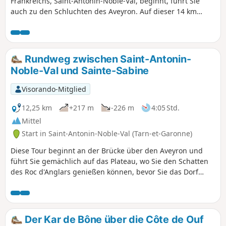
Frankreichs, Saint-Antonin-Noble-Val, beginnt, führt Sie
auch zu den Schluchten des Aveyron. Auf dieser 14 km
langen Rundwanderung können Sie die wunderschöne
Landschaft der Causses zwischen Rouergue und Quercy
bewundern. Mit dem Maquis d'Ornano finden Sie hier auch
einen Ort der historischen Erinnerung.
Rundweg zwischen Saint-Antonin-
Noble-Val und Sainte-Sabine
Visorando-Mitglied
12,25 km
+217 m
-226 m
4:05 Std.
Mittel
Start in Saint-Antonin-Noble-Val (Tarn-et-Garonne)
Diese Tour beginnt an der Brücke über den Aveyron und
führt Sie gemächlich auf das Plateau, wo Sie den Schatten
des Roc d'Anglars genießen können, bevor Sie das Dorf
Sainte-Sabine mit seinen hübschen Häusern erreichen.
Dann müssen Sie nur noch in den Schatten schlüpfen und
in Richtung Ebene gehen, um zum Ufer des Flusses
zurückzukehren und nach Saint-Antonin-Noble-Val
Der Kar de Bône über die Côte de Ouf
zurückzukehren.