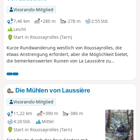
Visorando-Mitglied
7,46 km
+280 m
-278 m
2:55 Std.
Leicht
Start in Roussayrolles (Tarn)
Kurze Rundwanderung westlich von Roussayrolles, die
etwas Anstrengung erfordert, aber die Möglichkeit bietet,
die bemerkenswerten Ruinen von La Laussière zu
entdecken. In der Regenzeit ist der Abschnitt der Mühlen
voller Wasserfälle.
Die Mühlen von Laussière
Visorando-Mitglied
11,22 km
+390 m
-386 m
4:20 Std.
Mittel
Start in Roussayrolles (Tarn)