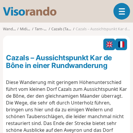
V
T
i
o
s
g
o
Wanderungen
Midi-Pyrénées
Tarn-et-Garonne
Cazals (Tarn-et-Garonne)
Cazals – Aussichtspunkt Kar de Bône in einer Rundwanderung
g
r
l
a
e
n
n
d
Cazals – Aussichtspunkt Kar de
a
o
v
Bône in einer Rundwanderung
i
g
Diese Wanderung mit geringem Höhenunterschied
a
führt vom kleinen Dorf Cazals zum Aussichtspunkt Kar
t
i
de Bône, der den gleichnamigen Mäander überragt.
o
Die Wege, die sehr oft durch Unterholz führen,
n
bringen uns hier und da zu einigen Weilern und
schönen Taubenschlägen, die leider manchmal nicht
restauriert sind. Das Ende der Strecke bietet sehr
schöne Ausblicke auf den Aveyron und das Dorf