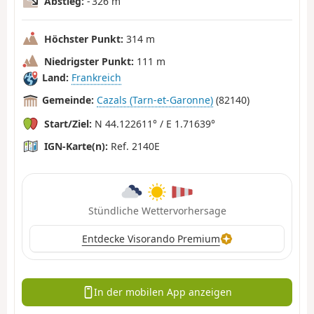
Abstieg:
- 326 m
Höchster Punkt:
314 m
Niedrigster Punkt:
111 m
Land:
Frankreich
Gemeinde:
Cazals (Tarn-et-Garonne)
(82140)
Start/Ziel:
N 44.122611° / E 1.71639°
IGN-Karte(n):
Ref. 2140E
Stündliche Wettervorhersage
Entdecke Visorando Premium
In der mobilen App anzeigen