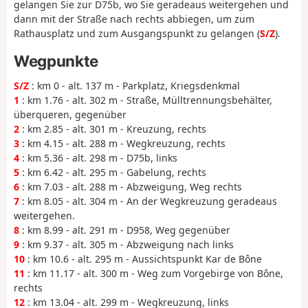
gelangen Sie zur D75b, wo Sie geradeaus weitergehen und
dann mit der Straße nach rechts abbiegen, um zum
Rathausplatz und zum Ausgangspunkt zu gelangen (
S/Z
).
Wegpunkte
S/Z
: km 0 - alt. 137 m - Parkplatz, Kriegsdenkmal
1
: km 1.76 - alt. 302 m - Straße, Mülltrennungsbehälter,
überqueren, gegenüber
2
: km 2.85 - alt. 301 m - Kreuzung, rechts
3
: km 4.15 - alt. 288 m - Wegkreuzung, rechts
4
: km 5.36 - alt. 298 m - D75b, links
5
: km 6.42 - alt. 295 m - Gabelung, rechts
6
: km 7.03 - alt. 288 m - Abzweigung, Weg rechts
7
: km 8.05 - alt. 304 m - An der Wegkreuzung geradeaus
weitergehen.
8
: km 8.99 - alt. 291 m - D958, Weg gegenüber
9
: km 9.37 - alt. 305 m - Abzweigung nach links
10
: km 10.6 - alt. 295 m - Aussichtspunkt Kar de Bône
11
: km 11.17 - alt. 300 m - Weg zum Vorgebirge von Bône,
rechts
12
: km 13.04 - alt. 299 m - Wegkreuzung, links