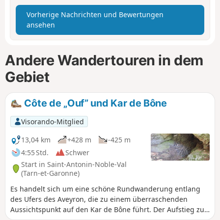
Vorherige Nachrichten und Bewertungen
ansehen
Andere Wandertouren in dem
Gebiet
Côte de „Ouf” und Kar de Bône
Visorando-Mitglied
13,04 km
+428 m
-425 m
4:55 Std.
Schwer
Start in Saint-Antonin-Noble-Val
(Tarn-et-Garonne)
Es handelt sich um eine schöne Rundwanderung entlang
des Ufers des Aveyron, die zu einem überraschenden
Aussichtspunkt auf den Kar de Bône führt. Der Aufstieg zu
diesem Aussichtspunkt erfolgt über einen steilen Anstieg