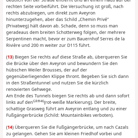
rechten Seite vorbeiführt. Die Versuchung ist groß, nach
rechts abzubiegen, um direkt zum Aveyron
hinunterzugehen, aber das Schild „Chemin Privé”
(Privatweg) hält davon ab. Schade, denn so muss man
geradeaus dem breiten Schotterweg folgen, der mehrere
Serpentinen macht, bevor er zum Bauernhof Serres de la
Rivière und 200 m weiter zur D115 führt.
(
13
) Biegen Sie rechts auf diese Straße ab, überqueren Sie
die Brücke über den Aveyron und bewundern Sie den
hübschen Weiler Brousses, der auf der
gegenüberliegenden Klippe thront. Begeben Sie sich dann
in den Straßentunnel und nutzen Sie die kürzlich
renovierten Gehwege.
Am Ende des Tunnels biegen Sie rechts ab und dann sofort
GR®46
links auf den
(rot-weiße Markierung). Der breite,
schattige Grasweg führt am Aveyron entlang und zu einer
Fußgängerbrücke (Schild: Mountainbikes verboten).
(
14
) Überqueren Sie die Fußgängerbrücke, um nach Cazals
zu gelangen. Gehen Sie am kleinen Friedhof vorbei und