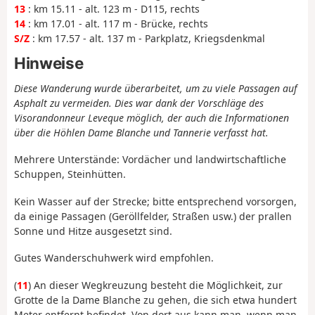
13
: km 15.11 - alt. 123 m - D115, rechts
14
: km 17.01 - alt. 117 m - Brücke, rechts
S/Z
: km 17.57 - alt. 137 m - Parkplatz, Kriegsdenkmal
Hinweise
Diese Wanderung wurde überarbeitet, um zu viele Passagen auf
Asphalt zu vermeiden. Dies war dank der Vorschläge des
Visorandonneur Leveque möglich, der auch die Informationen
über die Höhlen Dame Blanche und Tannerie verfasst hat.
Mehrere Unterstände: Vordächer und landwirtschaftliche
Schuppen, Steinhütten.
Kein Wasser auf der Strecke; bitte entsprechend vorsorgen,
da einige Passagen (Geröllfelder, Straßen usw.) der prallen
Sonne und Hitze ausgesetzt sind.
Gutes Wanderschuhwerk wird empfohlen.
(
11
) An dieser Wegkreuzung besteht die Möglichkeit, zur
Grotte de la Dame Blanche zu gehen, die sich etwa hundert
Meter entfernt befindet. Von dort aus kann man, wenn man