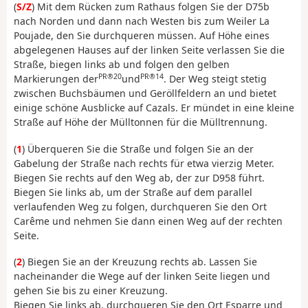
(
S/Z
) Mit dem Rücken zum Rathaus folgen Sie der D75b
nach Norden und dann nach Westen bis zum Weiler La
Poujade, den Sie durchqueren müssen. Auf Höhe eines
abgelegenen Hauses auf der linken Seite verlassen Sie die
Straße, biegen links ab und folgen den gelben
PR®20
PR®14
Markierungen der
und
. Der Weg steigt stetig
zwischen Buchsbäumen und Geröllfeldern an und bietet
einige schöne Ausblicke auf Cazals. Er mündet in eine kleine
Straße auf Höhe der Mülltonnen für die Mülltrennung.
(
1
) Überqueren Sie die Straße und folgen Sie an der
Gabelung der Straße nach rechts für etwa vierzig Meter.
Biegen Sie rechts auf den Weg ab, der zur D958 führt.
Biegen Sie links ab, um der Straße auf dem parallel
verlaufenden Weg zu folgen, durchqueren Sie den Ort
Carême und nehmen Sie dann einen Weg auf der rechten
Seite.
(
2
) Biegen Sie an der Kreuzung rechts ab. Lassen Sie
nacheinander die Wege auf der linken Seite liegen und
gehen Sie bis zu einer Kreuzung.
Biegen Sie links ab, durchqueren Sie den Ort Esparre und