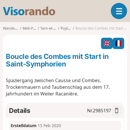
V
T
i
o
s
g
o
Wanderungen
Midi-Pyrénées
Tarn-et-Garonne
Puylaroque
Boucle des Combes mit Start in Saint-Symphorien
g
r
l
a
e
n
n
d
Boucle des Combes mit Start in
a
o
v
Saint-Symphorien
i
g
Spaziergang zwischen Causse und Combes,
a
Trockenmauern und Taubenschlag aus dem 17.
t
i
Jahrhundert im Weiler Racanière.
o
n
Details
Nr.
2985197
Erstelldatum
15 Feb 2020