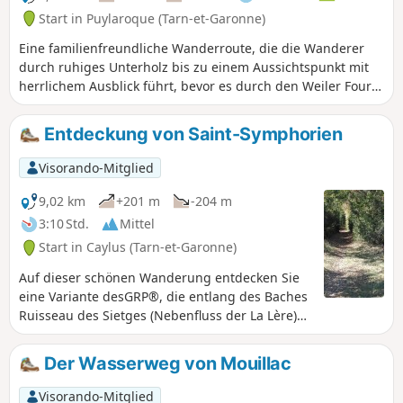
Start in Puylaroque (Tarn-et-Garonne)
Eine familienfreundliche Wanderroute, die die Wanderer
durch ruhiges Unterholz bis zu einem Aussichtspunkt mit
herrlichem Ausblick führt, bevor es durch den Weiler Foury
geht. Der Rückweg erfolgt im Tal entlang des Sietges.
Entdeckung von Saint-Symphorien
Visorando-Mitglied
9,02 km
+201 m
-204 m
3:10 Std.
Mittel
Start in Caylus (Tarn-et-Garonne)
Auf dieser schönen Wanderung entdecken Sie
eine Variante desGRP®, die entlang des Baches
Ruisseau des Sietges (Nebenfluss der La Lère)
verläuft, die schönen Weiler Perrière
(restaurierte Häuser, Steinmauern, geschnitzter
Der Wasserweg von Mouillac
Kalvarienberg und Cazelle) und Saint-
Symphorien (ehemaliges Priorat aus dem 15.
Visorando-Mitglied