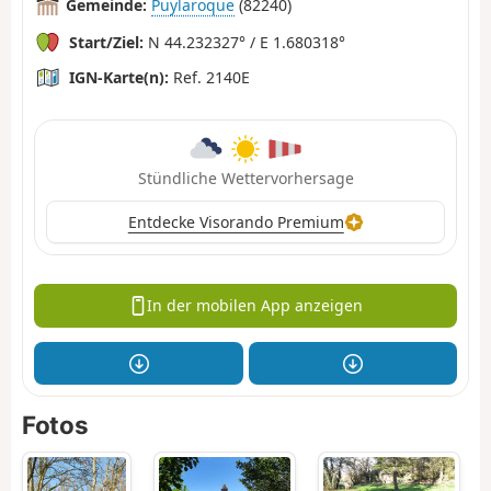
Gemeinde:
Puylaroque
(82240)
Start/Ziel:
N 44.232327° / E 1.680318°
IGN-Karte(n):
Ref. 2140E
Stündliche Wettervorhersage
Entdecke Visorando Premium
In der mobilen App anzeigen
Fotos