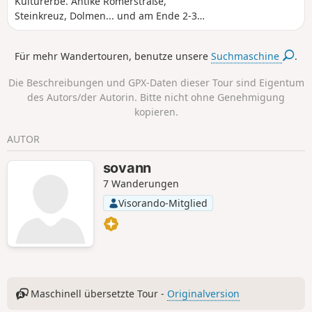
Kulturerbe. Antike Römerstraße,
Steinkreuz, Dolmen... und am Ende 2-3
km weiter, Abstecher zum
versteinernden Wasserfall (außerhalb
Für mehr Wandertouren, benutze unsere
Suchmaschine
.
der unten beschriebenen Route). Vielen
Dank an die Website tourisme-
Die Beschreibungen und GPX-Daten dieser Tour sind Eigentum
tarnetgaronne.fr
des Autors/der Autorin. Bitte nicht ohne Genehmigung
kopieren.
AUTOR
sovann
7 Wanderungen
Visorando-Mitglied
Maschinell übersetzte Tour -
Originalversion