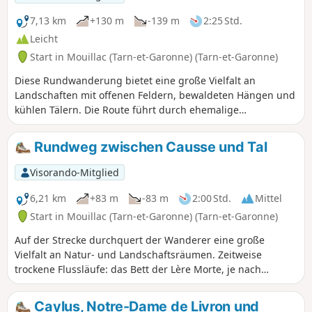
Jahrhundert, Friedhof mit Trockenmauer, Quelle
und restauriertes Steinbecken). Ein Teil der
7,13 km
+130 m
-139 m
2:25 Std.
Strecke verläuft durch Unterholz
Leicht
(wunderschöne Buchsbaumwege) und der
Start in Mouillac (Tarn-et-Garonne) (Tarn-et-Garonne)
Rückweg führt über kleine, ruhige Straßen auf
der Causse.
Diese Rundwanderung bietet eine große Vielfalt an
Landschaften mit offenen Feldern, bewaldeten Hängen und
kühlen Tälern. Die Route führt durch ehemalige
landwirtschaftliche Gebiete, Eichenwälder, Trockenmauern
und typische Lebensräume der Region Quercy.
Rundweg zwischen Causse und Tal
Visorando-Mitglied
6,21 km
+83 m
-83 m
2:00 Std.
Mittel
Start in Mouillac (Tarn-et-Garonne) (Tarn-et-Garonne)
Auf der Strecke durchquert der Wanderer eine große
Vielfalt an Natur- und Landschaftsräumen. Zeitweise
trockene Flussläufe: das Bett der Lère Morte, je nach
Jahreszeit sichtbar. Ehemalige Anbauflächen, Zeugen einer
landwirtschaftlichen Vergangenheit, die insbesondere mit
Caylus, Notre-Dame de Livron und