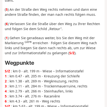
steht.
(
5
) An der Straße den Weg rechts nehmen und dann eine
andere Straße finden, der man nach rechts folgen muss.
(
6
) Verlassen Sie die Straße über den Weg zu Ihrer Rechten
und folgen Sie dem Schild „Retour”.
(
1
) Gehen Sie geradeaus weiter, bis Sie den Weg mit der
GRP®
.
Markierung
erreichen
Folgen Sie diesem Weg nach
links und biegen Sie dann nach rechts ab, um zur Wiese
und zur Informationstafel zu gelangen (
S/Z
).
Wegpunkte
S/Z
: km 0 - alt. 199 m - Wiese – Informationstafel
1
: km 0.47 - alt. 205 m - Kreuzung der Schleife
2
: km 1.38 - alt. 269 m - Wegkreuzung, rechts
3
: km 2.11 - alt. 284 m - Trockenmauerruine, rechts
4
: km 2.79 - alt. 266 m - Steinhaufen, links
5
: km 3.74 - alt. 276 m - Racanière
6
: km 4.3 - alt. 261 m - Weg rechts
S/Z
: km 5.63 - alt. 199 m - Wiese – Informationstafel