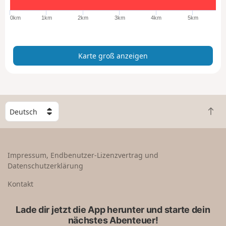
o
ß
0km
1km
2km
3km
4km
5km
a
n
z
Karte groß anzeigen
e
i
g
e
n
W
Z
ä
u
h
r
l
ü
e
Impressum, Endbenutzer-Lizenzvertrag und
c
e
Datenschutzerklärung
k
i
n
n
Kontakt
a
L
c
a
Lade dir jetzt die App herunter und starte dein
h
n
nächstes Abenteuer!
o
d