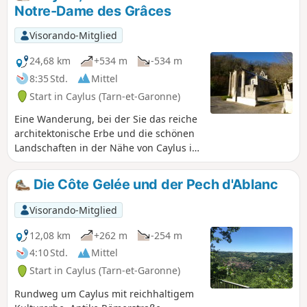
der Hanfproduktion verbunden ist. Auwald und bewaldete
Notre-Dame des Grâces
Hänge: kühle und schattige Bereiche, in denen Moose und
Unterholz vorherrschen. Eichenwälder mit Flaumeichen:
Visorando-Mitglied
Bestände, die an steinige und trockene Böden angepasst
sind. Kalksteinfelsen: Felsformationen, die das Relief der
24,68 km
+534 m
-534 m
Causse prägen. Die Route bietet einen Wechsel
8:35 Std.
Mittel
kontrastreicher Landschaften: Felder, Wald, offenes Tal,
Start in Caylus (Tarn-et-Garonne)
Felsen, Causse.
Eine Wanderung, bei der Sie das reiche
architektonische Erbe und die schönen
Landschaften in der Nähe von Caylus im
Departement Tarn-et-Garonne
entdecken können. Der Rückweg erfolgt
Die Côte Gelée und der Pech d'Ablanc
auf asphaltierten Straßen, da es keine
Alternative gibt, aber die Straße ist
Visorando-Mitglied
angenehm und wenig begehen, außer
auf dem letzten Kilometer.
12,08 km
+262 m
-254 m
4:10 Std.
Mittel
Start in Caylus (Tarn-et-Garonne)
Rundweg um Caylus mit reichhaltigem