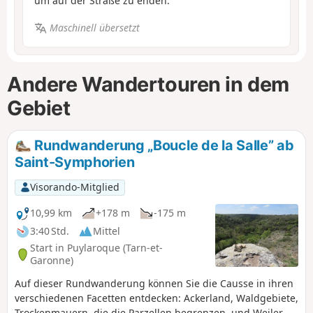
um auf der Straße zu enden.
Maschinell übersetzt
Andere Wandertouren in dem
Gebiet
Rundwanderung „Boucle de la Salle” ab
Saint-Symphorien
Visorando-Mitglied
10,99 km
+178 m
-175 m
3:40 Std.
Mittel
Start in Puylaroque (Tarn-et-
Garonne)
Auf dieser Rundwanderung können Sie die Causse in ihren
verschiedenen Facetten entdecken: Ackerland, Waldgebiete,
Trockenmauern, die die Parzellen begrenzen, und Weiler