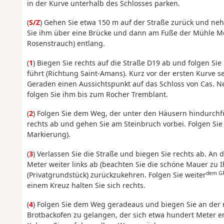
in der Kurve unterhalb des Schlosses parken.
(
S/Z
) Gehen Sie etwa 150 m auf der Straße zurück und neh
Sie ihm über eine Brücke und dann am Fuße der Mühle M
Rosenstrauch) entlang.
(
1
) Biegen Sie rechts auf die Straße D19 ab und folgen Sie
führt (Richtung Saint-Amans). Kurz vor der ersten Kurve 
Geraden einen Aussichtspunkt auf das Schloss von Cas. 
folgen Sie ihm bis zum Rocher Tremblant.
(
2
) Folgen Sie dem Weg, der unter den Häusern hindurchfüh
rechts ab und gehen Sie am Steinbruch vorbei. Folgen Sie
Markierung).
(
3
) Verlassen Sie die Straße und biegen Sie rechts ab. A
Meter weiter links ab (beachten Sie die schöne Mauer zu I
dem G
(Privatgrundstück) zurückzukehren. Folgen Sie weiter
einem Kreuz halten Sie sich rechts.
(
4
) Folgen Sie dem Weg geradeaus und biegen Sie an der 
Brotbackofen zu gelangen, der sich etwa hundert Meter en