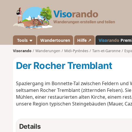
V
i
s
o
r
a
Tools
Wandertouren
Hilfe ↗
Viso
rando
Prem
n
Visorando
Wanderungen
Midi-Pyrénées
Tarn-et-Garonne
Espi
d
o
Der Rocher Tremblant
Spaziergang im Bonnette-Tal zwischen Feldern und W
seltsamen Rocher Tremblant (zitternden Felsen).
Mühlen, einer restaurierten alten Kirche, einem res
unsere Region typischen Steingebäuden (Mauer, Cazel
Details