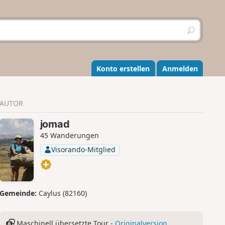
S
u
c
h
e
Konto erstellen
Anmelden
n
AUTOR
jomad
45 Wanderungen
Visorando-Mitglied
Gemeinde:
Caylus (82160)
Maschinell übersetzte Tour -
Originalversion