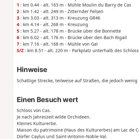
1
: km 0.44 - alt. 163 m - Mühle Moulin du Barry de Cas
2
: km 1.42 - alt. 249 m - Zitternder Felsen
3
: km 3.03 - alt. 313 m - Kreuzung GR46
4
: km 4.14 - alt. 268 m - Kreuzung
5
: km 5.27 - alt. 178 m - Brücke über die Bonnette
6
: km 6.02 - alt. 176 m - Brücke über den Bach Rigail
7
: km 7.16 - alt. 168 m - Mühle von Gal
S/Z
: km 8.51 - alt. 220 m - Parkplatz unterhalb des Schlos
Hinweise
Schattige Strecke, teilweise auf Straßen, die jedoch weni
Einen Besuch wert
Schloss von Cas.
Je nach Jahreszeit wilde Orchideen.
Kleines Kulturerbe.
Maison du patrimoine (Haus des Kulturerbes) am Lac de Ca
Dörfer Caylus und Saint-Antonin-Noble-Val.