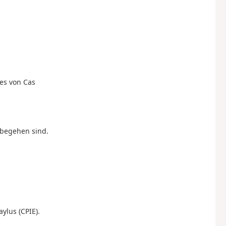
ses von Cas
g begehen sind.
ylus (CPIE).