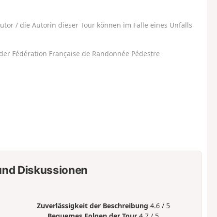
utor / die Autorin dieser Tour können im Falle eines Unfalls
der Fédération Française de Randonnée Pédestre
nd Diskussionen
Zuverlässigkeit der Beschreibung
4.6 / 5
Bequemes Folgen der Tour
4.7 / 5