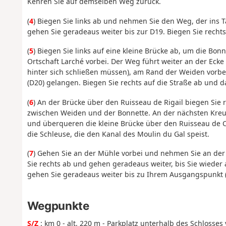
Kehren Sie auf demselben Weg zurück.
(
4
) Biegen Sie links ab und nehmen Sie den Weg, der ins T
gehen Sie geradeaus weiter bis zur D19. Biegen Sie rechts
(
5
) Biegen Sie links auf eine kleine Brücke ab, um die Bo
Ortschaft Larché vorbei. Der Weg führt weiter an der Ecke 
hinter sich schließen müssen), am Rand der Weiden vorbei
(D20) gelangen. Biegen Sie rechts auf die Straße ab und da
(
6
) An der Brücke über den Ruisseau de Rigail biegen Sie
zwischen Weiden und der Bonnette. An der nächsten Kreu
und überqueren die kleine Brücke über den Ruisseau de C
die Schleuse, die den Kanal des Moulin du Gal speist.
(
7
) Gehen Sie an der Mühle vorbei und nehmen Sie an der
Sie rechts ab und gehen geradeaus weiter, bis Sie wieder
gehen Sie geradeaus weiter bis zu Ihrem Ausgangspunkt 
Wegpunkte
S/Z
: km 0 - alt. 220 m - Parkplatz unterhalb des Schlosses