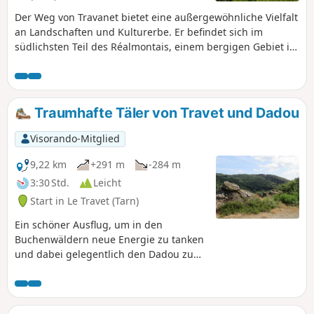
Der Weg von Travanet bietet eine außergewöhnliche Vielfalt
an Landschaften und Kulturerbe. Er befindet sich im
südlichsten Teil des Réalmontais, einem bergigen Gebiet in
der Nähe des Montredonnais und der Arifat-Wasserfälle.
Der Startpunkt liegt im Weiler Travanet. Der Weg führt
weiter im Aufstieg bis zum höchsten Punkt des Gebiets (483
m), von wo aus man einen Panoramablick auf das
Traumhafte Täler von Travet und Dadou
Réalmontais hat, bevor er wieder hinunter zum Ufer des
Dadou führt. Wanderweg von gemeinschaftlichem
Visorando-Mitglied
Interesse, angelegt vom Tourismusbüro Centre Tarn. Siehe
Abschnitt „Praktische Informationen“.
9,22 km
+291 m
-284 m
3:30 Std.
Leicht
Start in Le Travet (Tarn)
Ein schöner Ausflug, um in den
Buchenwäldern neue Energie zu tanken
und dabei gelegentlich den Dadou zu
überqueren. Diese Rundwanderung ist
eine um 2 km längere Variante der
klassischen WanderroutePR® Chemin
des Vallées du Travet.