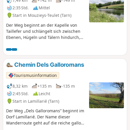
7,49 km
+142 m
-149 m
2:35 Std.
Mittel
Start in Mouzieys-Teulet (Tarn)
Der Weg beginnt an der Kapelle von
Taillefer und schlängelt sich zwischen
Ebenen, Hügeln und Tälern hindurch,
durch Wälder, Felder und Weiden. Er
führt an einem Teil des Lézert entlang,
der im Frühling sehr angenehm ist und
wo die Wege wunderschön sind.
Chemin Dels Galloromans
Tourismusinformation
8,32 km
+135 m
-135 m
2:45 Std.
Leicht
Start in Lamillarié (Tarn)
Der Weg „Dels Galloromans” beginnt im
Dorf Lamillarié. Der Name dieser
Wanderroute geht auf die reiche gallo-
römische Vergangenheit zurück. Die