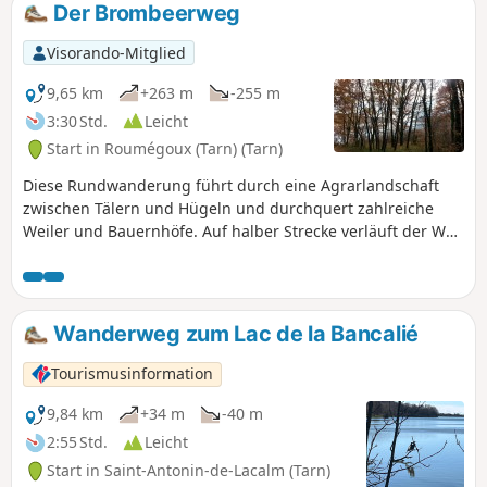
Der Brombeerweg
Visorando-Mitglied
9,65 km
+263 m
-255 m
3:30 Std.
Leicht
Start in Roumégoux (Tarn) (Tarn)
Diese Rundwanderung führt durch eine Agrarlandschaft
zwischen Tälern und Hügeln und durchquert zahlreiche
Weiler und Bauernhöfe. Auf halber Strecke verläuft der Weg
entlang eines Abschnitts des Stausees Bancalié. Dieser
entspringt aus dem Lézert.
Wanderweg zum Lac de la Bancalié
Tourismusinformation
9,84 km
+34 m
-40 m
2:55 Std.
Leicht
Start in Saint-Antonin-de-Lacalm (Tarn)