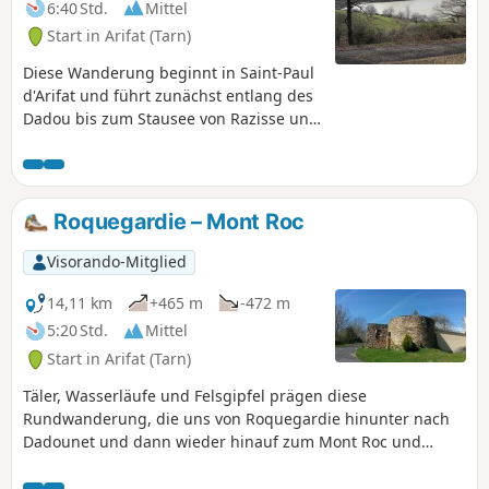
vom Fremdenverkehrsamt Centre Tarn.
6:40 Std.
Mittel
Siehe § Praktische Informationen.
Start in Arifat (Tarn)
Diese Wanderung beginnt in Saint-Paul
d'Arifat und führt zunächst entlang des
Dadou bis zum Stausee von Razisse und
dann zum herrlichen Aussichtspunkt
Puech del Fau. Der Rückweg führt durch
das kleine Dorf Mont-Roc, wo man
unbedingt einen Abstecher zur
Roquegardie – Mont Roc
Orientierungstafel machen sollte.
Wildwasser, kleine Felsvorsprünge und
Visorando-Mitglied
schöne Aussichtspunkte bilden den
Hintergrund dieser Rundwanderung in
14,11 km
+465 m
-472 m
einer hügeligen und
5:20 Std.
Mittel
abwechslungsreichen Landschaft.
Start in Arifat (Tarn)
Vorsicht jedoch vor den Hunden (5) an
der Mouline du Viguier!
Täler, Wasserläufe und Felsgipfel prägen diese
Rundwanderung, die uns von Roquegardie hinunter nach
Dadounet und dann wieder hinauf zum Mont Roc und
seiner Orientierungstafel führt. Der Rückweg führt am
Stausee Retenue de Razisse und seinem Damm vorbei. Eine