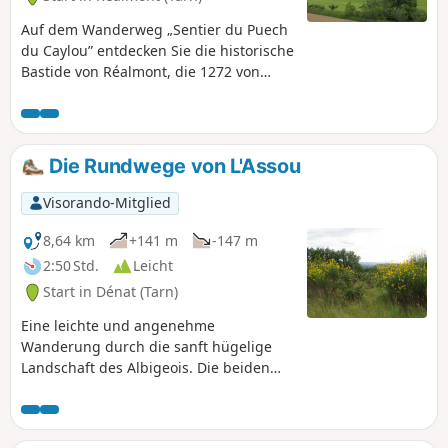
Auf dem Wanderweg „Sentier du Puech
du Caylou” entdecken Sie die historische
Bastide von Réalmont, die 1272 von
Guillaume de Cohardon gegründet
wurde, bevor Sie zum Gipfel des Puech
oder Pic du Caylou auf 329 m Höhe
aufsteigen. Wanderweg von
Die Rundwege von L'Assou
gemeinschaftlichem Interesse, angelegt
vom Fremdenverkehrsamt Centre Tarn.
Visorando-Mitglied
Siehe § Praktische Informationen.
8,64 km
+141 m
-147 m
2:50 Std.
Leicht
Start in Dénat (Tarn)
Eine leichte und angenehme
Wanderung durch die sanft hügelige
Landschaft des Albigeois. Die beiden
Rundwege bestehen aus dem Chemin
de la Borie Sèche und dem Sentier de la
Foun del Tel. Je nach Lust und Laune