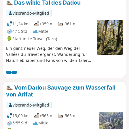
Das wilde Tal des Dadou
Visorando-Mitglied
11,24 km
+359 m
-361 m
4:15 Std.
Mittel
Start in Le Travet (Tarn)
Ein ganz neuer Weg, der den Weg der
Vallées du Travet ergänzt. Wanderung für
Naturliebhaber und Fans von wilden Tälern,
die gerne abseits der offiziellen
Markierungen wandern und den originellen
privaten Markierungen folgen. Wanderer,
die gut markierte Wege bevorzugen, sollten
Vom Dadou Sauvage zum Wasserfall
sich eher für die Vallées Oniriques
von Arifat
entscheiden, die auf Visorando veröffentlicht
sind. Achtung: Aufgrund eines
Visorando-Mitglied
Durchgangsverbots auf Privatgrundstücken
verläuft die Route zwischen den Punkten (3)
15,09 km
+563 m
-565 m
und (5) auf asphaltierten Wegen. Ein GPS-
5:55 Std.
Mittel
Gerät ist für diese Route unerlässlich. Es ist