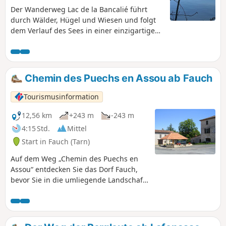
Der Wanderweg Lac de la Bancalié führt
durch Wälder, Hügel und Wiesen und folgt
dem Verlauf des Sees in einer einzigartigen,
wilden Landschaft. Er wurde in den 80er
Jahren auf dem Bett des Lézert auf einer
Fläche von 86 Hektar angelegt, mit Hügeln
am linken Ufer, die mit Pinien bewachsen
Chemin des Puechs en Assou ab Fauch
sind und an mediterrane Landschaften
erinnern, und großen, ruhigen und
Tourismusinformation
hügeligen Weiden am rechten Ufer.
Wanderweg von gemeinschaftlichem
12,56 km
+243 m
-243 m
Interesse, realisiert vom
4:15 Std.
Mittel
Fremdenverkehrsamt Centre Tarn. Siehe §
Start in Fauch (Tarn)
Praktische Informationen.
Auf dem Weg „Chemin des Puechs en
Assou“ entdecken Sie das Dorf Fauch,
bevor Sie in die umliegende Landschaft
eintauchen. Der Geschichte zufolge
verdankt Fauch seine Gründung einer
sekundären Römerstraße, die die Ebene
von Albi mit den Bergen verband.