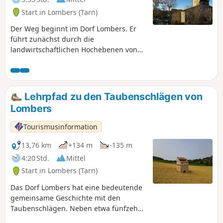
Centre Tarn. Siehe § Praktische
Start in Lombers (Tarn)
Informationen.
Der Weg beginnt im Dorf Lombers. Er
führt zunächst durch die
landwirtschaftlichen Hochebenen von
Albi bis zum Ort Belsoleil, wo sich das
private Museum von Michel Lucien, dem
Spezialisten für Taubenschläge,
befindet. Weiter geht es auf schmaleren
Lehrpfad zu den Taubenschlägen von
Wegen durch den Wald, bevor Sie auf
Lombers
den Radweg „Voie Verte Albi-Castres“
stoßen, der am Bach Ruisseau de
Tourismusinformation
l'Assou entlangführt, den Sie
überqueren müssen. Wanderweg von
13,76 km
+134 m
-135 m
gemeinschaftlichem Interesse, angelegt
4:20 Std.
Mittel
vom Fremdenverkehrsamt Centre Tarn.
Start in Lombers (Tarn)
Siehe Abschnitt „Praktische
Informationen“
Das Dorf Lombers hat eine bedeutende
gemeinsame Geschichte mit den
Taubenschlägen. Neben etwa fünfzehn
dieser historischen Bauwerke in allen