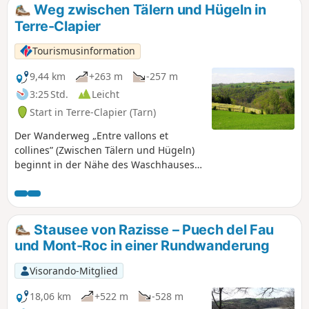
sowie der aktuellen Kondition kann man
Weg zwischen Tälern und Hügeln in
also entweder nur eine Runde oder
Terre-Clapier
beide zusammen laufen.
Tourismusinformation
9,44 km
+263 m
-257 m
3:25 Std.
Leicht
Start in Terre-Clapier (Tarn)
Der Wanderweg „Entre vallons et
collines” (Zwischen Tälern und Hügeln)
beginnt in der Nähe des Waschhauses
von Saint-Salvy de Fourestes, dem
Herzen der Gemeinde Terre-Clapier.
Weiter entfernt trifft der Weg auf den
Lézert, einen Fluss, der in Roudayrou
Stausee von Razisse – Puech del Fau
entspringt, wo der Dadou mündet. Er
und Mont-Roc in einer Rundwanderung
schlängelt sich (daher sein Name) durch
ein enges Tal voller Wiesen. Sein Wasser
Visorando-Mitglied
trieb vier Mühlen an. Wanderweg von
gemeinschaftlichem Interesse, angelegt
18,06 km
+522 m
-528 m