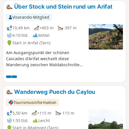
Über Stock und Stein rund um Arifat
Visorando-Mitglied
10,49 km
+403 m
-397 m
4:10 Std.
Mittel
Start in Arifat (Tarn)
Am Ausgangspunkt der schönen
Cascades d'Arifat wechselt diese
Wanderung zwischen Waldabschnitten
und Wegen auf sanften Hügeln, von
denen aus man einen schönen Blick auf
die umliegenden Berge und Täler hat,
der besonders im Herbst, wenn sich die
Wanderweg Puech du Caylou
Laubbäume bunt färben,
atemberaubend ist.
Tourismusinformation
5,50 km
+115 m
-115 m
1:55 Std.
Leicht
Start in Réalmont (Tarn)