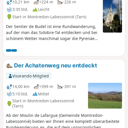
10,21 km
+224 m
-226 m
3:35 Std.
Leicht
Start in Montredon-Labessonnié (Tarn)
Der Sentier de Budel ist eine Rundwanderung,
auf der man das Sidobre-Tal entdecken und bei
schönem Wetter manchmal sogar die Pyrenäen
am Horizont erblicken kann. Nachdem man in
das wilde Tal des Baches Budel eingetaucht ist,
führt der Weg wieder hinauf auf das Plateau,
wo man wunderschöne Panoramablicke
Der Achatenweg neu entdeckt
genießen kann, darunter den Blick auf das
Schloss Castelfranc und das Observatoire du
Visorando-Mitglied
Nautonnier.
14,00 km
+399 m
-391 m
5:10 Std.
Mittel
Start in Montredon-Labessonnié
(Tarn)
Ab der Moulin de Lafargue (Gemeinde Montredon-
Labessonnié) bieten wir Ihnen eine komplett überarbeitete
Rundwanderung an, die auf dem ursprünglichen