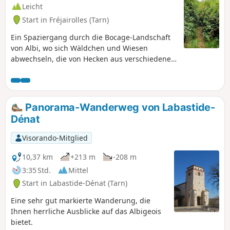
gemeinschaftlichem Interesse, angelegt
Leicht
vom Fremdenverkehrsamt Centre Tarn.
Start in Fréjairolles (Tarn)
Siehe § Praktische Informationen.
Ein Spaziergang durch die Bocage-Landschaft
von Albi, wo sich Wäldchen und Wiesen
abwechseln, die von Hecken aus verschiedenen
Bäumen und Sträuchern gesäumt sind. Der
Name „La Gaugne” stammt vom okzitanischen
Wort „Gaulha”, was „Sumpf am Bachufer”
bedeutet. Tatsächlich säumen zahlreiche
Panorama-Wanderweg von Labastide-
Brunnen und kleine Gewässer den Weg, und
Dénat
die Wiesen sind nach starken oder langen
Regenperioden oft wassergesättigt.
Visorando-Mitglied
10,37 km
+213 m
-208 m
3:35 Std.
Mittel
Start in Labastide-Dénat (Tarn)
Eine sehr gut markierte Wanderung, die
Ihnen herrliche Ausblicke auf das Albigeois
bietet.