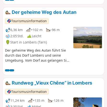
wilde, ruhige Strecke voller schöner Energien.
Der geheime Weg des Autan
Tourismusinformation
6,36 km
+102 m
-96 m
2:05 Std.
Leicht
Start in Lombers (Tarn)
Der geheime Weg des Autan führt Sie
durch das Dorf Lombers und seine
Umgebung. Vom Dorf aus gelangen Sie
auf den Grünen Weg, den „Weg der
Menschenrechte”, der von Albi nach
Castres führt, bevor Sie in Richtung
Réalmont wieder hinaufsteigen.
Rundweg „Vieux Chêne“ in Lombers
Anschließend nehmen Sie einen von
Maulbeerbäumen gesäumten Weg mit
Tourismusinformation
Panoramablick bis zur Montagne Noire.
Weg von gemeinschaftlichem Interesse,
11,24 km
+135 m
-126 m
angelegt vom Fremdenverkehrsamt
3:35 Std.
Mittel